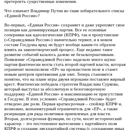
претерпеть существенные изменения.
Что означает Владимир Путин во главе избирательного списка
«Единой России»?
Во-первых, «Единая Россия» сохраняет и даже укрепляет свои
позиции как доминирующая партия. Все ее основные
соперники как идеологические (КПРФ), так и пропутинские
(«Справедливая Россия») значительно теряют, и в новом
составе Госдумы вряд ли будут вообще каким-то образом
влиять на законотворческий процесс. Еще недавно такое
развитие событий казалось далеко не безальтернативным.
Появление «Справедливой России» наделало много шума:
партия фактически могла стать второй партией власти, которая
ограничит монополизм «ЕР» на провластном поле и станет
новым центром притяжения для элит. Теперь становится
понятно, что на плане игры двумя игроками поставлен жирный
крест. Фактически победила стратегия Владислава Суркова,
который выступал за абсолютную и безоговорочную
поддержку «Единой России» и максимизацию ее присутствия
в Госдуме. В этих условиях «Справедливой России» будет
отведено две роли. Первая краткосрочная – спойлер КПРФ и,
возможно, конъюнктурный ограничитель для «ЕР», а также
резервация для ряда политиков приемлемых для власти.
Вторая, долгосрочная функция, по сути, носит исторический
характер – это постепенное вытеснение с партийного поля
КПРФ и создание двухпартийной системы (с сохранение иных