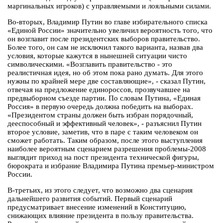
маргинальных игроков) с управляемыми и лояльными силами.
Во-вторых, Владимир Путин во главе избирательного списка
«Единой России» значительно увеличил вероятность того, что
он возглавит после президентских выборов правительство.
Более того, он сам не исключил такого варианта, назвав два
условия, которые кажутся в нынешней ситуации чисто
символическими. «Возглавить правительство - это
реалистичная идея, но об этом пока рано думать. Для этого
нужны по крайней мере две составляющие», - сказал Путин,
отвечая на предложение единороссов, прозвучавшее на
предвыборном съезде партии. По словам Путина, «Единая
Россия» в первую очередь должна победить на выборах.
«Президентом страны должен быть избран порядочный,
дееспособный и эффективный человек», - разъяснил Путин
второе условие, заметив, что в паре с таким человеком он
сможет работать. Таким образом, после этого выступления
наиболее вероятным сценарием разрешения проблемы-2008
выглядит приход на пост президента технической фигуры,
бюрократа и избрание Владимира Путина премьер-министром
России.
В-третьих, из этого следует, что возможно два сценария
дальнейшего развития событий. Первый сценарий
предусматривает внесение изменений в Конституцию,
снижающих влияние президента в пользу правительства.