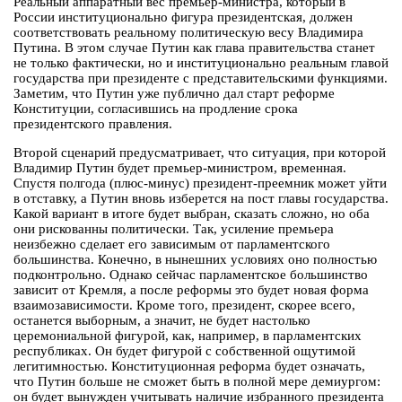
Реальный аппаратный вес премьер-министра, который в
России институционально фигура президентская, должен
соответствовать реальному политическую весу Владимира
Путина. В этом случае Путин как глава правительства станет
не только фактически, но и институционально реальным главой
государства при президенте с представительскими функциями.
Заметим, что Путин уже публично дал старт реформе
Конституции, согласившись на продление срока
президентского правления.
Второй сценарий предусматривает, что ситуация, при которой
Владимир Путин будет премьер-министром, временная.
Спустя полгода (плюс-минус) президент-преемник может уйти
в отставку, а Путин вновь изберется на пост главы государства.
Какой вариант в итоге будет выбран, сказать сложно, но оба
они рискованны политически. Так, усиление премьера
неизбежно сделает его зависимым от парламентского
большинства. Конечно, в нынешних условиях оно полностью
подконтрольно. Однако сейчас парламентское большинство
зависит от Кремля, а после реформы это будет новая форма
взаимозависимости. Кроме того, президент, скорее всего,
останется выборным, а значит, не будет настолько
церемониальной фигурой, как, например, в парламентских
республиках. Он будет фигурой с собственной ощутимой
легитимностью. Конституционная реформа будет означать,
что Путин больше не сможет быть в полной мере демиургом:
он будет вынужден учитывать наличие избранного президента