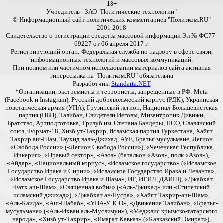
18+
Учредитель - ЗАО "Политические технологии"
© Информационный сайт политических комментариев "Политком.RU"
2001-2018
Свидетельство о регистрации средства массовой информации Эл № ФС77-
69227 от 06 апреля 2017 г.
Регистрирующий орган: Федеральная служба по надзору в сфере связи,
информационных технологий и массовых коммуникаций.
При полном или частичном использовании материалов сайта активная
гиперссылка на "Политком.RU" обязательна
Разработчик:
Standarta.NET
*Организации, экстремисты и террористы, запрещенные в РФ: Meta
(Facebook и Instagram), Русский добровольческий корпус (РДК), Украинская
повстанческая армия (УПА), Грузинский легион, Национал-Большевистская
партия (НБП), Талибан, Свидетели Иеговы, Мизантропик Дивижн,
Братство, Артподготовка, Тризуб им. Степана Бандеры, НСО, Славянский
союз, Формат-18, Хизб ут-Тахрир, Исламская партия Туркестана, Хайят
Тахрир аш-Шам, Таухид валь-Джихад, АУЕ, Братья мусульмане, Легион
«Свобода России» («Легион Свобода России»), «Чеченская Республика
Ичкерия», «Правый сектор», «Азов» (батальон «Азов», полк «Азов»),
«Айдар», «Национальный корпус», «Исламское государство» («Исламское
Государство Ирака и Сирии», «Исламское Государство Ирака и Леванта»,
«Исламское Государство Ирака и Шама», ИГ, ИГИЛ, ДАИШ), «Джабхат
Фатх аш-Шам», «Священная война» («Аль-Джихад» или «Египетский
исламский джихад»), «Джабхат ан-Нусра», «Хайят Тахрир-аш-Шам»,
«Аль-Каида», «Аш-Шабаб», «УНА-УНСО», «Движение Талибан», «Братья-
мусульмане» («Аль-Ихван аль-Муслимун»), «Меджлис крымско-татарского
народа», «Хизб ут-Тахрир», «Имарат Кавказ» («Кавказский Эмират»),