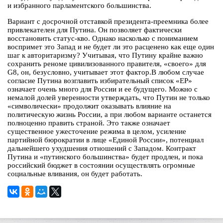
и избранного парламентского большинства.
Вариант с досрочной отставкой президента-преемника более
привлекателен для Путина. Он позволяет фактически
восстановить статус-кво. Однако насколько с пониманием
воспримет это Запад и не будет ли это расценено как еще один
шаг к авторитаризму? Учитывая, что Путину крайне важно
сохранить реноме цивилизованного правителя, «своего» для
G8, он, безусловно, учитывает этот фактор.В любом случае
согласие Путина возглавить избирательный список «ЕР»
означает очень много для России и ее будущего. Можно с
немалой долей уверенности утверждать, что Путин не только
«символически» продолжит оказывать влияние на
политическую жизнь России, а при любом варианте останется
полноценно править страной. Это также означает
существенное ужесточение режима в целом, усиление
партийной бюрократии в лице «Единой России», потенциал
дальнейшего ухудшения отношений с Западом. Контракт
Путина и «путинского большинства» будет продлен, и пока
российский бюджет в состоянии осуществлять огромные
социальные вливания, он будет работать.