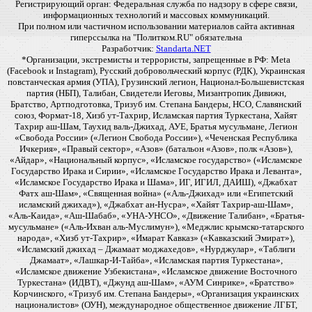
Регистрирующий орган: Федеральная служба по надзору в сфере связи,
информационных технологий и массовых коммуникаций.
При полном или частичном использовании материалов сайта активная
гиперссылка на "Политком.RU" обязательна
Разработчик:
Standarta.NET
*Организации, экстремисты и террористы, запрещенные в РФ: Meta
(Facebook и Instagram), Русский добровольческий корпус (РДК), Украинская
повстанческая армия (УПА), Грузинский легион, Национал-Большевистская
партия (НБП), Талибан, Свидетели Иеговы, Мизантропик Дивижн,
Братство, Артподготовка, Тризуб им. Степана Бандеры, НСО, Славянский
союз, Формат-18, Хизб ут-Тахрир, Исламская партия Туркестана, Хайят
Тахрир аш-Шам, Таухид валь-Джихад, АУЕ, Братья мусульмане, Легион
«Свобода России» («Легион Свобода России»), «Чеченская Республика
Ичкерия», «Правый сектор», «Азов» (батальон «Азов», полк «Азов»),
«Айдар», «Национальный корпус», «Исламское государство» («Исламское
Государство Ирака и Сирии», «Исламское Государство Ирака и Леванта»,
«Исламское Государство Ирака и Шама», ИГ, ИГИЛ, ДАИШ), «Джабхат
Фатх аш-Шам», «Священная война» («Аль-Джихад» или «Египетский
исламский джихад»), «Джабхат ан-Нусра», «Хайят Тахрир-аш-Шам»,
«Аль-Каида», «Аш-Шабаб», «УНА-УНСО», «Движение Талибан», «Братья-
мусульмане» («Аль-Ихван аль-Муслимун»), «Меджлис крымско-татарского
народа», «Хизб ут-Тахрир», «Имарат Кавказ» («Кавказский Эмират»),
«Исламский джихад – Джамаат моджахедов», «Нурджулар», «Таблиги
Джамаат», «Лашкар-И-Тайба», «Исламская партия Туркестана»,
«Исламское движение Узбекистана», «Исламское движение Восточного
Туркестана» (ИДВТ), «Джунд аш-Шам», «АУМ Синрике», «Братство»
Корчинского, «Тризуб им. Степана Бандеры», «Организация украинских
националистов» (ОУН), международное общественное движение ЛГБТ,