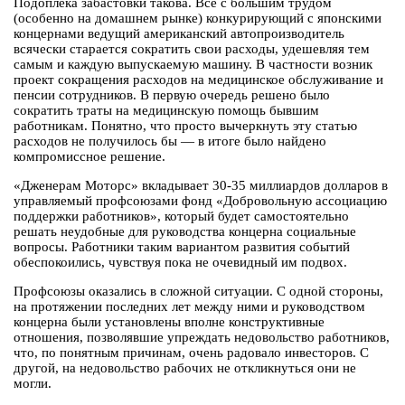
Подоплёка забастовки такова. Всё с большим трудом
(особенно на домашнем рынке) конкурирующий с японскими
концернами ведущий американский автопроизводитель
всячески старается сократить свои расходы, удешевляя тем
самым и каждую выпускаемую машину. В частности возник
проект сокращения расходов на медицинское обслуживание и
пенсии сотрудников. В первую очередь решено было
сократить траты на медицинскую помощь бывшим
работникам. Понятно, что просто вычеркнуть эту статью
расходов не получилось бы — в итоге было найдено
компромиссное решение.
«Дженерам Моторс» вкладывает 30-35 миллиардов долларов в
управляемый профсоюзами фонд «Добровольную ассоциацию
поддержки работников», который будет самостоятельно
решать неудобные для руководства концерна социальные
вопросы. Работники таким вариантом развития событий
обеспокоились, чувствуя пока не очевидный им подвох.
Профсоюзы оказались в сложной ситуации. С одной стороны,
на протяжении последних лет между ними и руководством
концерна были установлены вполне конструктивные
отношения, позволявшие упреждать недовольство работников,
что, по понятным причинам, очень радовало инвесторов. С
другой, на недовольство рабочих не откликнуться они не
могли.