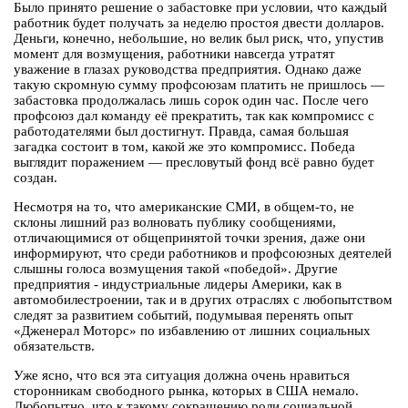
Было принято решение о забастовке при условии, что каждый
работник будет получать за неделю простоя двести долларов.
Деньги, конечно, небольшие, но велик был риск, что, упустив
момент для возмущения, работники навсегда утратят
уважение в глазах руководства предприятия. Однако даже
такую скромную сумму профсоюзам платить не пришлось —
забастовка продолжалась лишь сорок один час. После чего
профсоюз дал команду её прекратить, так как компромисс с
работодателями был достигнут. Правда, самая большая
загадка состоит в том, какой же это компромисс. Победа
выглядит поражением — пресловутый фонд всё равно будет
создан.
Несмотря на то, что американские СМИ, в общем-то, не
склоны лишний раз волновать публику сообщениями,
отличающимися от общепринятой точки зрения, даже они
информируют, что среди работников и профсоюзных деятелей
слышны голоса возмущения такой «победой». Другие
предприятия - индустриальные лидеры Америки, как в
автомобилестроении, так и в других отраслях с любопытством
следят за развитием событий, подумывая перенять опыт
«Дженерал Моторс» по избавлению от лишних социальных
обязательств.
Уже ясно, что вся эта ситуация должна очень нравиться
сторонникам свободного рынка, которых в США немало.
Любопытно, что к такому сокращению роли социальной