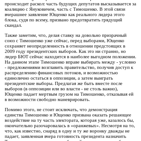
происходит раскол: часть будущих депутатов высказывается за
коалицию с Януковичем, часть с Тимошенко. В этой связи
вчерашнее заявление Ющенко как реального лидера этого
блока, судя по всему, призвано предотвратить грядущий
скандал.
Также заметим, что, делая ставку на довольно призрачный
союз с Тимошенко уже сейчас, перед выборами, Ющенко
сохраняет неопределенность в отношении предстоящих в
2009 году президентских выборов. Как это ни странно, но
лидер БЮТ сейчас находится в наиболее выгодном положении.
На данном этапе Тимошенко вправе выбирать между - условно
- предложениями возглавить правительство, получив доступ к
распределению финансовых потоков, и возможностью
единолично остаться в оппозиции, а затем выиграть
президентские выборы. Предлагая же быть вместе после
выборов (в оппозиции или во власти - не столь важно),
Ющенко падает мертвым грузом на Тимошенко, отказывая ей
в возможности свободно маневрировать.
Помимо этого, не стоит исключать, что демонстрация
единства Тимошенко и Ющенко призвана оказать решающее
воздействие на ту часть электората, которая уже, казалось бы,
окончательно разочаровалась в «оранжевых». Несмотря на то,
что, как известно, снаряд в одну и ту же воронку дважды не
падает, заявленная вчера готовность президента назначить