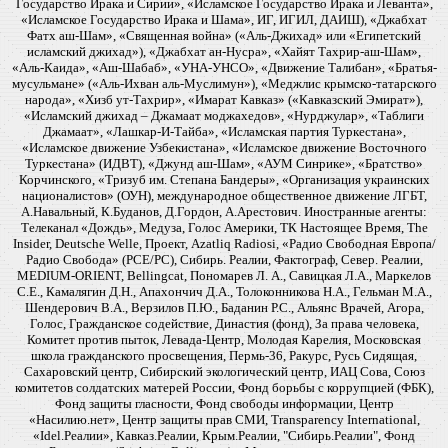
Государство Ирака и Сирии», «Исламское Государство Ирака и Леванта»,
«Исламское Государство Ирака и Шама», ИГ, ИГИЛ, ДАИШ), «Джабхат
Фатх аш-Шам», «Священная война» («Аль-Джихад» или «Египетский
исламский джихад»), «Джабхат ан-Нусра», «Хайят Тахрир-аш-Шам»,
«Аль-Каида», «Аш-Шабаб», «УНА-УНСО», «Движение Талибан», «Братья-
мусульмане» («Аль-Ихван аль-Муслимун»), «Меджлис крымско-татарского
народа», «Хизб ут-Тахрир», «Имарат Кавказ» («Кавказский Эмират»),
«Исламский джихад – Джамаат моджахедов», «Нурджулар», «Таблиги
Джамаат», «Лашкар-И-Тайба», «Исламская партия Туркестана»,
«Исламское движение Узбекистана», «Исламское движение Восточного
Туркестана» (ИДВТ), «Джунд аш-Шам», «АУМ Синрике», «Братство»
Корчинского, «Тризуб им. Степана Бандеры», «Организация украинских
националистов» (ОУН), международное общественное движение ЛГБТ,
А.Навальный, К.Буданов, Д.Гордон, А.Арестович. Иностранные агенты:
Телеканал «Дождь», Медуза, Голос Америки, ТК Настоящее Время, The
Insider, Deutsche Welle, Проект, Azatliq Radiosi, «Радио Свободная Европа/
Радио Свобода» (PCE/PC), Сибирь. Реалии, Фактограф, Север. Реалии,
MEDIUM-ORIENT, Bellingcat, Пономарев Л. А., Савицкая Л.А., Маркелов
С.Е., Камалягин Д.Н., Апахончич Д.А., Толоконникова Н.А., Гельман М.А.,
Шендерович В.А., Верзилов П.Ю., Баданин Р.С., Альянс Врачей, Агора,
Голос, Гражданское содействие, Династия (фонд), За права человека,
Комитет против пыток, Левада-Центр, Молодая Карелия, Московская
школа гражданского просвещения, Пермь-36, Ракурс, Русь Сидящая,
Сахаровский центр, Сибирский экологический центр, ИАЦ Сова, Союз
комитетов солдатских матерей России, Фонд борьбы с коррупцией (ФБК),
Фонд защиты гласности, Фонд свободы информации, Центр
«Насилию.нет», Центр защиты прав СМИ, Transparency International,
«Idel.Реалии», Кавказ.Реалии, Крым.Реалии, "Сибирь.Реалии", Фонд