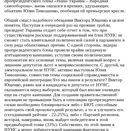
пропрезидентского блока «Наша Украина – Народная
самооборона», вновь оказался в крепких, удушающих
объятиях Юлии Тимошенко, пообещав ей премьерское кресло.
Общий смысл подобного обещания Виктора Ющенко в целом
понятен. Наступая в очередной раз на прежние грабли,
президент Украины отдает себе отчет в том, что при
существующем раскладе поддерживаемый им блок НУНС не
сможет стать влиятельной политической силой в парламенте в
силу ряда объективных причин. С одной стороны, лидеры
пропрезидентского блока провели крайне неудачную
агитационную кампанию, уступив своим политическим
оппонентам все основные темы, включая знаковый вопрос о
лишении депутатов льгот и неприкосновенности. С другой, на
электоральном поле НУНС активно выступила Юлия
Тимошенко, совместив темы социальной справедливости и
европейской интеграции.Что мы имеем в результате? Виктор
Ющенко, равно как и кандидаты в депутаты от НУНС,
оказываются перед выбором, который был вполне очевиден
еще на старте кампании. Для создания правительственной
коалиции не привыкшим быть в оппозиции пропрезидентским
силам необходимо блокироваться либо с БЮТ, способным
повторить свой прошлогодний результат, а то и улучшить его
(сегодняшний рейтинг - 22-25%), либо с Партией регионов,
которая, наверняка, вновь выйдет победителем в этой
предвыборной гонке (33%). Собственно, по этой линии в
НУНС к концу избирательной кампании фактически и