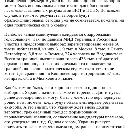
Тимошенко премьером уже в ближайшие дни после выборов
может быть использована аналитиками для обоснования
несколько завышенных результатов БЮТ и НСНУ. Во всяком
случае, в том, что результаты выборов будут
сфальсифицированы, сегодня уже не сомневается, пожалуй, ни
одна политическая сила Украины.
Наиболее явные манипуляции ожидаются с зарубежным
голосованием. Так, по данным МИД Украины, в России для
участия в предстоящих выборах зарегистрировано менее 50
тысяч избирателей, из них 31, 9 тыс. в Москве, 8 тыс. в Санкт-
Петербурге, 6,8 тыс. в Тюмени, 274 человека во Владивостоке.
Всего за границей имеют право голоса 433 тыс. избирателей,
однако на вопрос, сколько их в реальности проживает за
границей, во внешнеполитическом ведомстве отвечать не
хотят. Для сравнения - в Кишиневе зарегистрировано 57 тыс.
избирателей, а в Мюнхене 25 тысяч.
Как бы там ни было, всем хорошо известно одно – после
выборов в Украине начнется самое интересное. Достигнутые
ранее договоренности могут быть с легкостью перечеркнуты
ровно в тот момент, когда будут объявлены первые результаты
exit-polls. А это значит, что Украину ждет вновь долгий,
вероятно, трехмесячный процесс формирования
парламентской коалиции, согласование кандидатуры премьера,
его утверждения и т.д. Одним словом, Украина рискует
получить то же самое, что имела годом ранее – парламентский