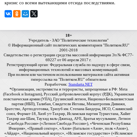
кризис со всеми вытекающими отсюда последствиями.
18+
Учредитель - ЗАО "Политические технологии"
© Информационный сайт политических комментариев "Политком.RU"
2001-2018
Свидетельство о регистрации средства массовой информации Эл № ФС77-
69227 от 06 апреля 2017 г.
Регистрирующий орган: Федеральная служба по надзору в сфере связи,
информационных технологий и массовых коммуникаций.
При полном или частичном использовании материалов сайта активная
гиперссылка на "Политком.RU" обязательна
Разработчик:
Standarta.NET
*Организации, экстремисты и террористы, запрещенные в РФ: Meta
(Facebook и Instagram), Русский добровольческий корпус (РДК), Украинская
повстанческая армия (УПА), Грузинский легион, Национал-Большевистская
партия (НБП), Талибан, Свидетели Иеговы, Мизантропик Дивижн,
Братство, Артподготовка, Тризуб им. Степана Бандеры, НСО, Славянский
союз, Формат-18, Хизб ут-Тахрир, Исламская партия Туркестана, Хайят
Тахрир аш-Шам, Таухид валь-Джихад, АУЕ, Братья мусульмане, Легион
«Свобода России» («Легион Свобода России»), «Чеченская Республика
Ичкерия», «Правый сектор», «Азов» (батальон «Азов», полк «Азов»),
«Айдар», «Национальный корпус», «Исламское государство» («Исламское