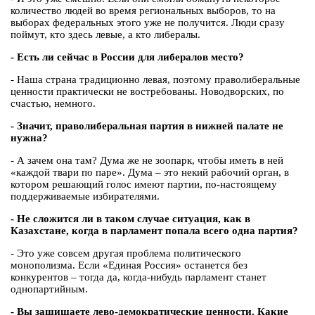
количество людей во время региональных выборов, то на
выборах федеральных этого уже не получится. Люди сразу
поймут, кто здесь левые, а кто либералы.
- Есть ли сейчас в России для либералов место?
- Наша страна традиционно левая, поэтому праволиберальные
ценности практически не востребованы. Новодворских, по
счастью, немного.
- Значит, праволиберальная партия в нижней палате не
нужна?
- А зачем она там? Дума же не зоопарк, чтобы иметь в ней
«каждой твари по паре». Дума – это некий рабочий орган, в
котором решающий голос имеют партии, по-настоящему
поддерживаемые избирателями.
- Не сложится ли в таком случае ситуация, как в
Казахстане, когда в парламент попала всего одна партия?
- Это уже совсем другая проблема политического
монополизма. Если «Единая Россия» останется без
конкурентов – тогда да, когда-нибудь парламент станет
однопартийным.
- Вы защищаете лево-демократические ценности. Какие