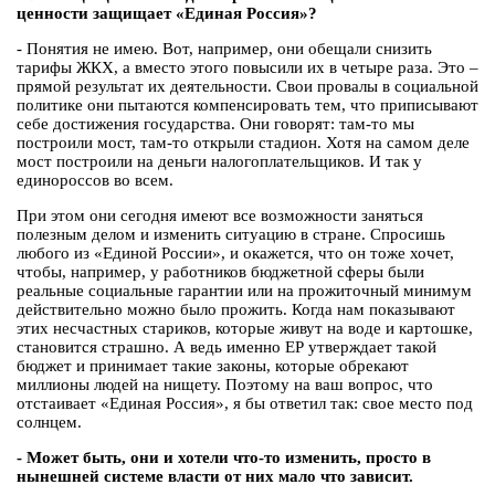
ценности защищает «Единая Россия»?
- Понятия не имею. Вот, например, они обещали снизить
тарифы ЖКХ, а вместо этого повысили их в четыре раза. Это –
прямой результат их деятельности. Свои провалы в социальной
политике они пытаются компенсировать тем, что приписывают
себе достижения государства. Они говорят: там-то мы
построили мост, там-то открыли стадион. Хотя на самом деле
мост построили на деньги налогоплательщиков. И так у
единороссов во всем.
При этом они сегодня имеют все возможности заняться
полезным делом и изменить ситуацию в стране. Спросишь
любого из «Единой России», и окажется, что он тоже хочет,
чтобы, например, у работников бюджетной сферы были
реальные социальные гарантии или на прожиточный минимум
действительно можно было прожить. Когда нам показывают
этих несчастных стариков, которые живут на воде и картошке,
становится страшно. А ведь именно ЕР утверждает такой
бюджет и принимает такие законы, которые обрекают
миллионы людей на нищету. Поэтому на ваш вопрос, что
отстаивает «Единая Россия», я бы ответил так: свое место под
солнцем.
- Может быть, они и хотели что-то изменить, просто в
нынешней системе власти от них мало что зависит.