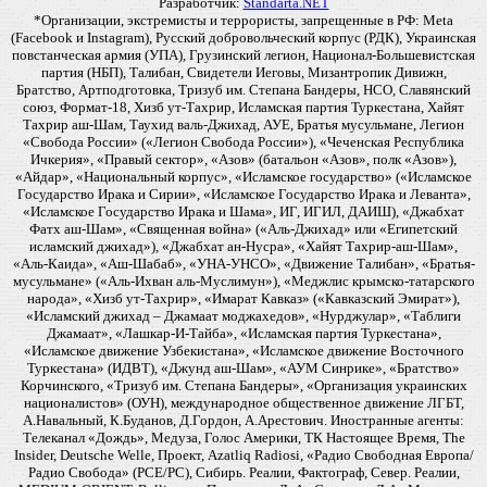
Разработчик:
Standarta.NET
*Организации, экстремисты и террористы, запрещенные в РФ: Meta
(Facebook и Instagram), Русский добровольческий корпус (РДК), Украинская
повстанческая армия (УПА), Грузинский легион, Национал-Большевистская
партия (НБП), Талибан, Свидетели Иеговы, Мизантропик Дивижн,
Братство, Артподготовка, Тризуб им. Степана Бандеры, НСО, Славянский
союз, Формат-18, Хизб ут-Тахрир, Исламская партия Туркестана, Хайят
Тахрир аш-Шам, Таухид валь-Джихад, АУЕ, Братья мусульмане, Легион
«Свобода России» («Легион Свобода России»), «Чеченская Республика
Ичкерия», «Правый сектор», «Азов» (батальон «Азов», полк «Азов»),
«Айдар», «Национальный корпус», «Исламское государство» («Исламское
Государство Ирака и Сирии», «Исламское Государство Ирака и Леванта»,
«Исламское Государство Ирака и Шама», ИГ, ИГИЛ, ДАИШ), «Джабхат
Фатх аш-Шам», «Священная война» («Аль-Джихад» или «Египетский
исламский джихад»), «Джабхат ан-Нусра», «Хайят Тахрир-аш-Шам»,
«Аль-Каида», «Аш-Шабаб», «УНА-УНСО», «Движение Талибан», «Братья-
мусульмане» («Аль-Ихван аль-Муслимун»), «Меджлис крымско-татарского
народа», «Хизб ут-Тахрир», «Имарат Кавказ» («Кавказский Эмират»),
«Исламский джихад – Джамаат моджахедов», «Нурджулар», «Таблиги
Джамаат», «Лашкар-И-Тайба», «Исламская партия Туркестана»,
«Исламское движение Узбекистана», «Исламское движение Восточного
Туркестана» (ИДВТ), «Джунд аш-Шам», «АУМ Синрике», «Братство»
Корчинского, «Тризуб им. Степана Бандеры», «Организация украинских
националистов» (ОУН), международное общественное движение ЛГБТ,
А.Навальный, К.Буданов, Д.Гордон, А.Арестович. Иностранные агенты:
Телеканал «Дождь», Медуза, Голос Америки, ТК Настоящее Время, The
Insider, Deutsche Welle, Проект, Azatliq Radiosi, «Радио Свободная Европа/
Радио Свобода» (PCE/PC), Сибирь. Реалии, Фактограф, Север. Реалии,