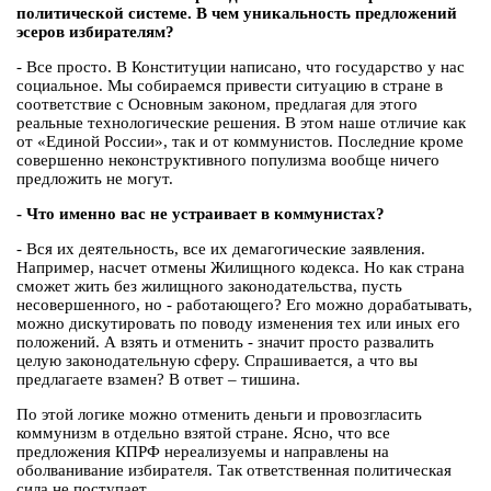
политической системе. В чем уникальность предложений
эсеров избирателям?
- Все просто. В Конституции написано, что государство у нас
социальное. Мы собираемся привести ситуацию в стране в
соответствие с Основным законом, предлагая для этого
реальные технологические решения. В этом наше отличие как
от «Единой России», так и от коммунистов. Последние кроме
совершенно неконструктивного популизма вообще ничего
предложить не могут.
- Что именно вас не устраивает в коммунистах?
- Вся их деятельность, все их демагогические заявления.
Например, насчет отмены Жилищного кодекса. Но как страна
сможет жить без жилищного законодательства, пусть
несовершенного, но - работающего? Его можно дорабатывать,
можно дискутировать по поводу изменения тех или иных его
положений. А взять и отменить - значит просто развалить
целую законодательную сферу. Спрашивается, а что вы
предлагаете взамен? В ответ – тишина.
По этой логике можно отменить деньги и провозгласить
коммунизм в отдельно взятой стране. Ясно, что все
предложения КПРФ нереализуемы и направлены на
оболванивание избирателя. Так ответственная политическая
сила не поступает.