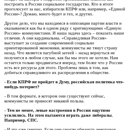
построить в России социальное государство. Кто в итоге
проголосует за нас, избиратели КПРФ или, например, «Единой
России»? Думаю, много будет и тех, и других.
Другое дело, что мы находимся в оппозиции партии власти и
оказываемся как бы в одном ряду с критикующими «Единую
Россию» коммунистами. И наша задача здесь – показать наши
отличия. А они кардинальны. «Справедливая Россия»
выступает за создание современной социально
ориентированной экономики, коммунисты же тянут страну
назад. Что является пагубной затеей – назад вернуться не
получится в любом случае, как бы мы этого не хотели. Нам
остается только продвигаться вперед, тем более что у России
есть все ресурсы для этого. Проблема лишь в том, как
добиться справедливого их распределения в обществе.
- Если КПРФ не пройдет в Думу, российская политика что-
нибудь потеряет?
- В том формате, в котором они существуют сейчас,
коммунисты не приносят никакой пользы.
- Тем не менее, левые настроения в России ощутимо
усилились. На этом пытаются играть даже либералы.
Например, СПС.
- И это уже смешно. Если они смогли обмануть некоторое