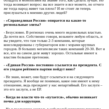
обладать и монополией на знание того, как сделать лучше. Но
тогда возникает вопрос: вы все знаете и все можете, но отчего
же тогда народ живет так плохо? И не стоит ли теперь
прислушаться к мнению других людей?
- «Справедливая Россия» опирается на какие-то
региональные элиты?
- Безусловно. В регионах очень много недовольных властью.
Да почти все. Собственно говоря, возьмите любую область, и
вы увидите, что там только 2-3 компании, которые
консолидированы с губернатором или с мэрами крупных
городов. В больших мегаполисам таких компаний 20-30. Вот и
все, кто на самом деле живут хорошо. Остальные имеют к
властям большие претензии.
- «Единая Россия» постоянно ссылается на президента. С
его уходом рейтинги партии пойдут вниз?
- Не знаю, может, они будут ссылаться и на следующего
президента. Я вообще не понимаю, какое они имеют к нему
отношение, ведь президент у нас непартийный. Его заслуги –
это его заслуги, а не ЕР.
- Когда во власти что-то «путается», обычно возникает
почва для коррупции.