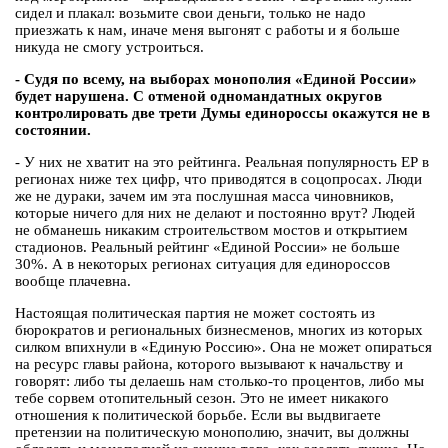
сидел и плакал: возьмите свои деньги, только не надо
приезжать к нам, иначе меня выгонят с работы и я больше
никуда не смогу устроиться.
- Судя по всему, на выборах монополия «Единой России»
будет нарушена. С отменой одномандатных округов
контролировать две трети Думы единороссы окажутся не в
состоянии.
- У них не хватит на это рейтинга. Реальная популярность ЕР в
регионах ниже тех цифр, что приводятся в соцопросах. Люди
же не дураки, зачем им эта послушная масса чиновников,
которые ничего для них не делают и постоянно врут? Людей
не обманешь никаким строительством мостов и открытием
стадионов. Реальный рейтинг «Единой России» не больше
30%. А в некоторых регионах ситуация для единороссов
вообще плачевна.
Настоящая политическая партия не может состоять из
бюрократов и региональных бизнесменов, многих из которых
силком впихнули в «Единую Россию». Она не может опираться
на ресурс главы района, которого вызывают к начальству и
говорят: либо ты делаешь нам столько-то процентов, либо мы
тебе сорвем отопительный сезон. Это не имеет никакого
отношения к политической борьбе. Если вы выдвигаете
претензии на политическую монополию, значит, вы должны