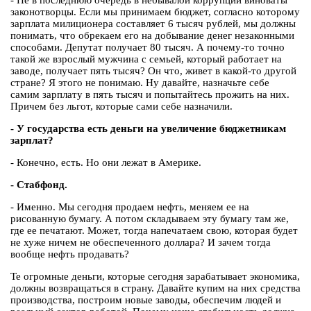
- Не в последнюю очередь в небывалой коррупции виноваты
законотворцы. Если мы принимаем бюджет, согласно которому
зарплата милиционера составляет 6 тысяч рублей, мы должны
понимать, что обрекаем его на добывание денег незаконными
способами. Депутат получает 80 тысяч. А почему-то точно
такой же взрослый мужчина с семьей, который работает на
заводе, получает пять тысяч? Он что, живет в какой-то другой
стране? Я этого не понимаю. Ну давайте, назначьте себе
самим зарплату в пять тысяч и попытайтесь прожить на них.
Причем без льгот, которые сами себе назначили.
- У государства есть деньги на увеличение бюджетникам
зарплат?
- Конечно, есть. Но они лежат в Америке.
- Стабфонд.
- Именно. Мы сегодня продаем нефть, меняем ее на
рисованную бумагу. А потом складываем эту бумагу там же,
где ее печатают. Может, тогда напечатаем свою, которая будет
не хуже ничем не обеспеченного доллара? И зачем тогда
вообще нефть продавать?
Те огромные деньги, которые сегодня зарабатывает экономика,
должны возвращаться в страну. Давайте купим на них средства
производства, построим новые заводы, обеспечим людей и