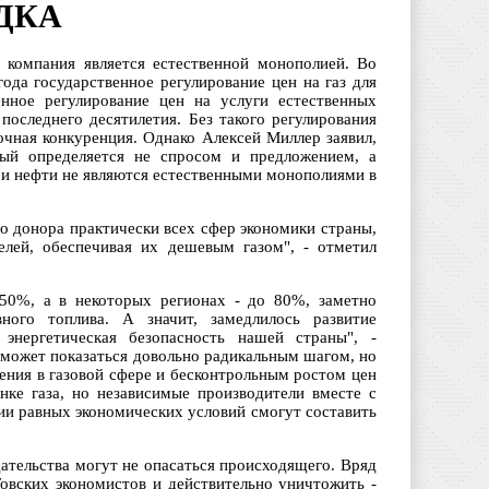
ДКА
о компания является естественной монополией. Во
ода государственное регулирование цен на газ для
нное регулирование цен на услуги естественных
последнего десятилетия. Без такого регулирования
чная конкуренция. Однако Алексей Миллер заявил,
рый определяется не спросом и предложением, а
я и нефти не являются естественными монополиями в
о донора практически всех сфер экономики страны,
елей, обеспечивая их дешевым газом", - отметил
 50%, а в некоторых регионах - до 80%, заметно
вного топлива. А значит, замедлилось развитие
энергетическая безопасность нашей страны", -
 может показаться довольно радикальным шагом, но
ения в газовой сфере и бесконтрольным ростом цен
ке газа, но независимые производители вместе с
нии равных экономических условий смогут составить
ательства могут не опасаться происходящего. Вряд
овских экономистов и действительно уничтожить -