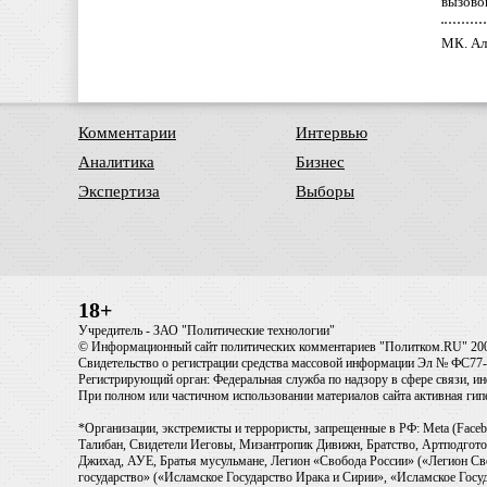
вызово
МК. Ал
Комментарии
Интервью
Аналитика
Бизнес
Экспертиза
Выборы
18+
Учредитель - ЗАО "Политические технологии"
© Информационный сайт политических комментариев "Политком.RU" 20
Свидетельство о регистрации средства массовой информации Эл № ФС77-6
Регистрирующий орган: Федеральная служба по надзору в сфере связи, 
При полном или частичном использовании материалов сайта активная ги
*Организации, экстремисты и террористы, запрещенные в РФ: Meta (Faceb
Талибан, Свидетели Иеговы, Мизантропик Дивижн, Братство, Артподготов
Джихад, АУЕ, Братья мусульмане, Легион «Свобода России» («Легион Св
государство» («Исламское Государство Ирака и Сирии», «Исламское Го