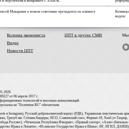
в и перспектив в конфликте с ХАМАС
реформ
ексей Макаркин о новом советнике президента по климату
Коммерс
кодекс
Колонка экономиста
ЦПТ в других СМИ
Мы 
Видео
Новости ЦПТ
01-2026
9227 от 06 апреля 2017 г.
информационных технологий и массовых коммуникаций.
перссылка на "Политком.RU" обязательна
ook и Instagram), Русский добровольческий корпус (РДК), Украинская повстанческая а
ка, Тризуб им. Степана Бандеры, НСО, Славянский союз, Формат-18, Хизб ут-Тахрир, 
обода России»), «Чеченская Республика Ичкерия», «Правый сектор», «Азов» (батальон
сударство Ирака и Леванта», «Исламское Государство Ирака и Шама», ИГ, ИГИЛ, ДАИШ