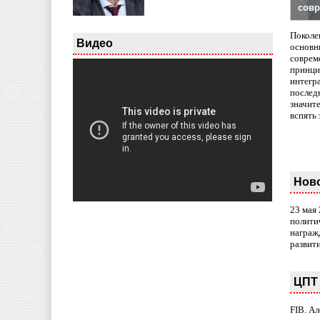
совр
Поколе
Видео
основн
совреме
принци
интегр
послед
значит
вспять 
Нов
23 мая
полити
награж
развит
ЦПТ 
FIB. А