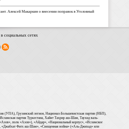
у
ант. Алексей Макаркин о внесении поправок в Уголовный
в социальных сетях
рмия (УПА), Грузинский легион, Национал-Большевистская партия (НБП),
Исламская партия Туркестана, Хайят Тахрир аш-Шам, Таухид валь-
 «Азов», полк «Азов»), «Айдар», «Национальный корпус», «Исламское
), «Джабхат Фатх аш-Шам», «Священная война» («Аль-Джихад» или