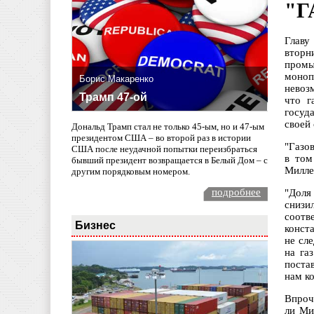
"Г
Главу
вторн
промы
моноп
Борис Макаренко
невоз
Трамп 47-ой
что г
госуд
своей 
Дональд Трамп стал не только 45-ым, но и 47-ым
президентом США – во второй раз в истории
"Газо
США после неудачной попытки переизбраться
в том
бывший президент возвращается в Белый Дом – с
Милле
другим порядковым номером.
подробнее
"Доля
снизи
соотв
Бизнес
конст
не сл
на га
поста
нам ко
Впроч
ли Ми