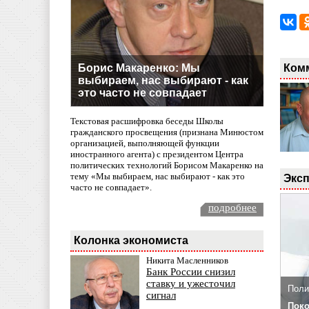
Ком
Борис Макаренко: Мы
выбираем, нас выбирают - как
это часто не совпадает
Текстовая расшифровка беседы Школы
гражданского просвещения (признана Минюстом
организацией, выполняющей функции
иностранного агента) с президентом Центра
политических технологий Борисом Макаренко на
тему «Мы выбираем, нас выбирают - как это
Эксп
часто не совпадает».
подробнее
Колонка экономиста
Никита Масленников
Банк России снизил
ставку и ужесточил
Поли
сигнал
Поко