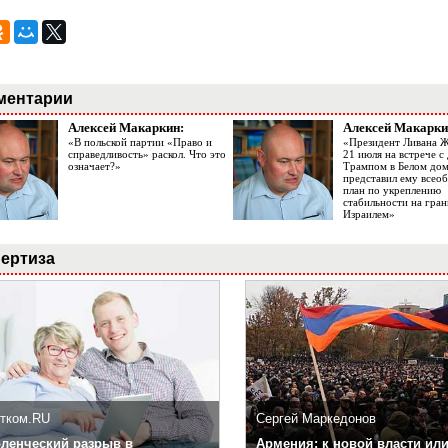
ментарии
Алексей Макаркин:
Алексей Макарки
«В польской партии «Право и
«Президент Ливана 
справедливость» раскол. Что это
21 июля на встрече 
означает?»
Трампом в Белом до
представил ему все
план по укреплению
стабильности на гран
Израилем»
ертиза
тком.RU
Сергей Маркедонов
ленческий разрыв в
Армения: к новой власти или