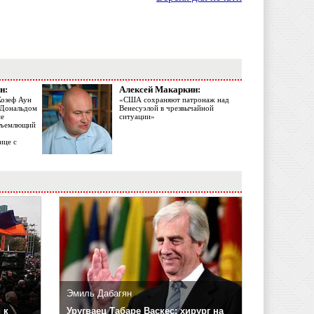
н:
Алексей Макаркин:
Жозеф Аун
«США сохраняют патронаж над
с Дональдом
Венесуэлой в чрезвычайной
ме
ситуации»
объемлющий
ице с
Эмиль Дабагян
 к
Уругваец Табаре Васкес: хирург на