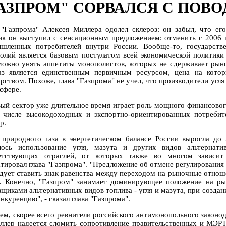
АЗПРОМ" СОРВАЛСЯ С ПОВО
 "Газпрома" Алексея Миллера одолел склероз: он забыл, что ег
ик он выступил с сенсационным предложением: отменить с 2006 г
шленных потребителей внутри России. Вообще-то, государстве
олий является базовым постулатом всей экономической политики 
можно унять аппетиты монополистов, которых не сдерживает рыно
аз является единственным первичным ресурсом, цена на кото
арством. Похоже, глава "Газпрома" не учел, что производители угл
сфере.
вый сектор уже длительное время играет роль мощного финансовог
 числе высокодоходных и экспортно-ориентированных потребит
р.
 природного газа в энергетическом балансе России выросла до
лось использование угля, мазута и других видов альтернати
етствующих отраслей, от которых также во многом зависит 
атировал глава "Газпрома". "Предложение об отмене регулирования
едует ставить знак равенства между переходом на рыночные отнош
з. Конечно, "Газпром" занимает доминирующее положение на рын
вщиками альтернативных видов топлива - угля и мазута, при созда
нкуренцию", - сказал глава "Газпрома".
ем, скорее всего ревнители российского антимонопольного законод
ллер надеется сломить сопротивление правительственных и МЭРТ