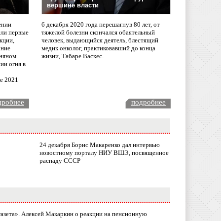
вершине власти
ении
6 декабря 2020 года перешагнув 80 лет, от
сли первые
тяжелой болезни скончался обаятельный
кции,
человек, выдающийся деятель, блестящий
ание
медик онколог, практиковавший до конца
няном
жизни, Табаре Васкес.
ии огня в
ле 2021
дробнее
подробнее
24 декабря Борис Макаренко дал интервью
новостному порталу НИУ ВШЭ, посвященное
распаду СССР
газета». Алексей Макаркин о реакции на пенсионную