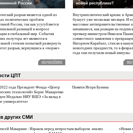
еменной России
новой республике?
нческий разрыв является одной из
Внутриполитический кризис в Арм
ых политических проблем
бушует уже несколько месяцев. И е
нной России, так как усугубляется
массовые антиправительственные а
пиальной разницей в вопросе
начавшиеся, как реакция на подпис
ации в глобальный мир. События
премьер-министром Николом Паши
них полутора лет являются в
совместного заявления о прекращен
ельной степени попыткой развернуть
Нагорном Карабахе, стихли в канун
этот разрыв, вернувшись к «норме».
новогодних празднеств, то в февра
года они получили новый импульс.
подробнее
по
ости ЦПТ
 2022 года Президент Фонда «Центр
Памяти Игоря Бунина
ческих технологий» Борис Макаренко
ден Медалью НИУ ВШЭ «За вклад в
ие университета»
в других СМИ
лексей Макаркин - Израиль перед непростым выбором: анализ
«Новая 