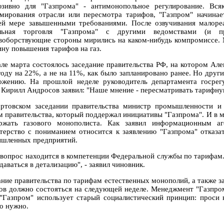
юзивно для "Газпрома" - антимонопольное регулирование. Вся
мирования отрасли или пересмотра тарифов, "Газпром" начинае
ей мере завышенными требованиями. После озвучивания малоре
ельная торговля "Газпрома" с другими ведомствами (и пр
воборствующие стороны мирились на каком-нибудь компромиссе. 
ину повышения тарифов на газ.
але марта состоялось заседание правительства РФ, на котором Але
году на 22%, а не на 11%, как было запланировано ранее. Но друг
ожению. На прошлой неделе руководитель департамента госре
Кирилл Андросов заявил: "Наше мнение - пересматривать тарифную
ртовском заседании правительства министр промышленности и
м правительства, который поддержал инициативы "Газпрома". И в
ржать газового монополиста. Как заявил информационным аг
терство с пониманием относится к заявлению "Газпрома" отказат
шленных предприятий.
 вопрос находится в компетенции Федеральной службы по тарифам
даваться в детализацию", - заявил чиновник.
ание правительства по тарифам естественных монополий, а также з
ов должно состояться на следующей неделе. Менеджмент "Газпром
 "Газпром" использует старый социалистический принцип: проси в
ко нужно.