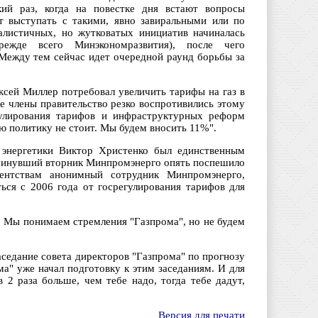
кий раз, когда на повестке дня встают вопросы
т выступать с такими, явно завиральными или по
алистичных, но жутковатых инициатив начиналась
ежде всего Минэкономразвития), после чего
Между тем сейчас идет очередной раунд борьбы за
ксей Миллер потребовал увеличить тарифы на газ в
ие члены правительство резко воспротивились этому
гулирования тарифов и инфраструктурных реформ
 политику не стоит. Мы будем вносить 11%".
 энергетики Виктор Христенко был единственным
 минувший вторник Минпромэнерго опять поспешило
ентствам анонимный сотрудник Минпромэнерго,
ься с 2006 года от госрегулирования тарифов для
. Мы понимаем стремления "Газпрома", но не будем
аседание совета директоров "Газпрома" по прогнозу
а" уже начал подготовку к этим заседаниям. И для
 2 раза больше, чем тебе надо, тогда тебе дадут,
Версия для печати