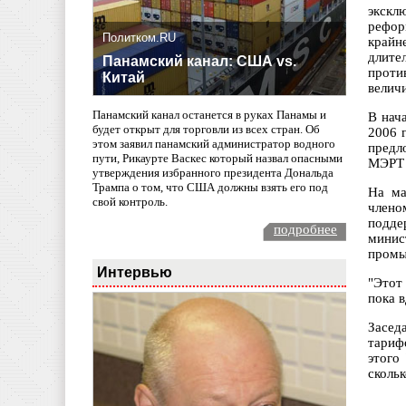
экскл
рефор
Политком.RU
крайн
длит
Панамский канал: США vs.
проти
Китай
велич
Панамский канал останется в руках Панамы и
В нач
будет открыт для торговли из всех стран. Об
2006 
этом заявил панамский администратор водного
предл
пути, Рикаурте Васкес который назвал опасными
МЭРТ 
утверждения избранного президента Дональда
Трампа о том, что США должны взять его под
На ма
свой контроль.
члено
подде
подробнее
минис
промы
Интервью
"Этот
пока в
Засед
тариф
этого
сколь