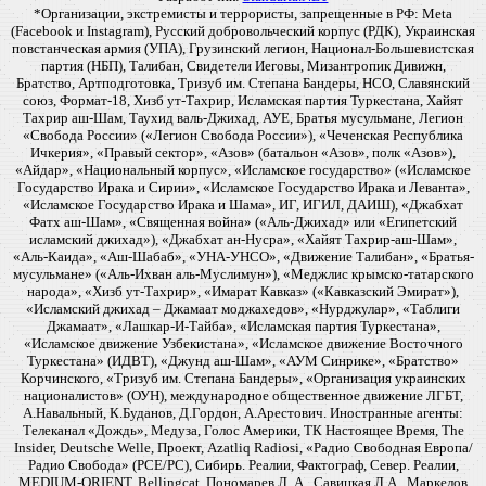
*Организации, экстремисты и террористы, запрещенные в РФ: Meta
(Facebook и Instagram), Русский добровольческий корпус (РДК), Украинская
повстанческая армия (УПА), Грузинский легион, Национал-Большевистская
партия (НБП), Талибан, Свидетели Иеговы, Мизантропик Дивижн,
Братство, Артподготовка, Тризуб им. Степана Бандеры, НСО, Славянский
союз, Формат-18, Хизб ут-Тахрир, Исламская партия Туркестана, Хайят
Тахрир аш-Шам, Таухид валь-Джихад, АУЕ, Братья мусульмане, Легион
«Свобода России» («Легион Свобода России»), «Чеченская Республика
Ичкерия», «Правый сектор», «Азов» (батальон «Азов», полк «Азов»),
«Айдар», «Национальный корпус», «Исламское государство» («Исламское
Государство Ирака и Сирии», «Исламское Государство Ирака и Леванта»,
«Исламское Государство Ирака и Шама», ИГ, ИГИЛ, ДАИШ), «Джабхат
Фатх аш-Шам», «Священная война» («Аль-Джихад» или «Египетский
исламский джихад»), «Джабхат ан-Нусра», «Хайят Тахрир-аш-Шам»,
«Аль-Каида», «Аш-Шабаб», «УНА-УНСО», «Движение Талибан», «Братья-
мусульмане» («Аль-Ихван аль-Муслимун»), «Меджлис крымско-татарского
народа», «Хизб ут-Тахрир», «Имарат Кавказ» («Кавказский Эмират»),
«Исламский джихад – Джамаат моджахедов», «Нурджулар», «Таблиги
Джамаат», «Лашкар-И-Тайба», «Исламская партия Туркестана»,
«Исламское движение Узбекистана», «Исламское движение Восточного
Туркестана» (ИДВТ), «Джунд аш-Шам», «АУМ Синрике», «Братство»
Корчинского, «Тризуб им. Степана Бандеры», «Организация украинских
националистов» (ОУН), международное общественное движение ЛГБТ,
А.Навальный, К.Буданов, Д.Гордон, А.Арестович. Иностранные агенты:
Телеканал «Дождь», Медуза, Голос Америки, ТК Настоящее Время, The
Insider, Deutsche Welle, Проект, Azatliq Radiosi, «Радио Свободная Европа/
Радио Свобода» (PCE/PC), Сибирь. Реалии, Фактограф, Север. Реалии,
MEDIUM-ORIENT, Bellingcat, Пономарев Л. А., Савицкая Л.А., Маркелов