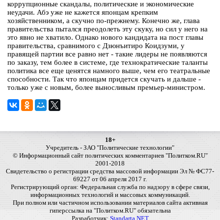
коррупционные скандалы, политические и экономические
неудачи. Абэ уже не кажется японцам крепким
хозяйственником, а скучно по-прежнему. Конечно же, глава
правительства пытался преодолеть эту скуку, но сил у него на
это явно не хватило. Однако нового кандидата на пост главы
правительства, сравнимого с Дзюнъитиро Коидзуми, у
правящей партии все равно нет - такие лидеры не появляются
по заказу, тем более в системе, где технократические таланты
политика все еще ценятся намного выше, чем его театральные
способности. Так что японцам придется скучать и дальше -
только уже с новым, более выносливым премьер-министром.
18+
Учредитель - ЗАО "Политические технологии"
© Информационный сайт политических комментариев "Политком.RU"
2001-2018
Свидетельство о регистрации средства массовой информации Эл № ФС77-
69227 от 06 апреля 2017 г.
Регистрирующий орган: Федеральная служба по надзору в сфере связи,
информационных технологий и массовых коммуникаций.
При полном или частичном использовании материалов сайта активная
гиперссылка на "Политком.RU" обязательна
Разработчик:
Standarta.NET