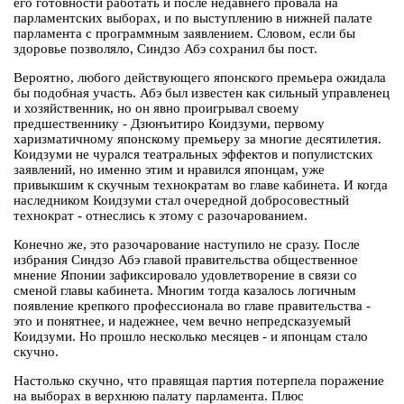
его готовности работать и после недавнего провала на
парламентских выборах, и по выступлению в нижней палате
парламента с программным заявлением. Словом, если бы
здоровье позволяло, Синдзо Абэ сохранил бы пост.
Вероятно, любого действующего японского премьера ожидала
бы подобная участь. Абэ был известен как сильный управленец
и хозяйственник, но он явно проигрывал своему
предшественнику - Дзюнъитиро Коидзуми, первому
харизматичному японскому премьеру за многие десятилетия.
Коидзуми не чурался театральных эффектов и популистских
заявлений, но именно этим и нравился японцам, уже
привыкшим к скучным технократам во главе кабинета. И когда
наследником Коидзуми стал очередной добросовестный
технократ - отнеслись к этому с разочарованием.
Конечно же, это разочарование наступило не сразу. После
избрания Синдзо Абэ главой правительства общественное
мнение Японии зафиксировало удовлетворение в связи со
сменой главы кабинета. Многим тогда казалось логичным
появление крепкого профессионала во главе правительства -
это и понятнее, и надежнее, чем вечно непредсказуемый
Коидзуми. Но прошло несколько месяцев - и японцам стало
скучно.
Настолько скучно, что правящая партия потерпела поражение
на выборах в верхнюю палату парламента. Плюс