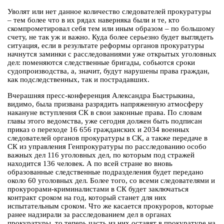
Уволят или нет данное количество следователей прокуратуры
– тем более что в их рядах наверняка были и те, кто
скомпрометировал себя тем или иным образом – по большому
счету, не так уж и важно. Куда более серьезно будет выглядеть
ситуация, если в результате реформы органов прокуратуры
начнутся заминки с расследованиями уже открытых уголовных
дел: поменяются следственные бригады, собьются сроки
судопроизводства, а, значит, будут нарушены права граждан,
как подследственных, так и пострадавших.
Вчерашняя пресс-конференция Александра Быстрыкина,
видимо, была призвана разрядить напряженную атмосферу
накануне вступления СК в свои законные права. По словам
главы этого ведомства, уже сегодня должен быть подписан
приказ о переходе 16 656 гражданских и 2034 военных
следователей органов прокуратуры в СК, а также передаче в
СК из управления Генпрокуратуры по расследованию особо
важных дел 116 уголовных дел, по которым под стражей
находится 136 человек. А по всей стране во вновь
образованные следственные подразделения будет передано
около 60 уголовных дел. Более того, со всеми следователями и
прокурорами-криминалистами в СК будет заключаться
контракт сроком на год, который станет для них
испытательным сроком. Что же касается прокуроров, которые
ранее надзирали за расследованием дел в органах
прокуратуры, то теперь часть из них оставят в прокуратуре на