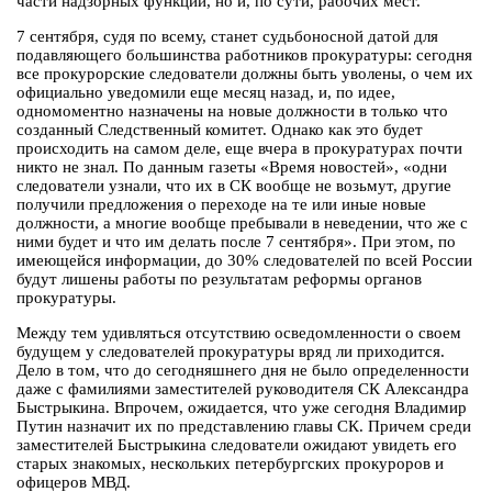
части надзорных функций, но и, по сути, рабочих мест.
7 сентября, судя по всему, станет судьбоносной датой для
подавляющего большинства работников прокуратуры: сегодня
все прокурорские следователи должны быть уволены, о чем их
официально уведомили еще месяц назад, и, по идее,
одномоментно назначены на новые должности в только что
созданный Следственный комитет. Однако как это будет
происходить на самом деле, еще вчера в прокуратурах почти
никто не знал. По данным газеты «Время новостей», «одни
следователи узнали, что их в СК вообще не возьмут, другие
получили предложения о переходе на те или иные новые
должности, а многие вообще пребывали в неведении, что же с
ними будет и что им делать после 7 сентября». При этом, по
имеющейся информации, до 30% следователей по всей России
будут лишены работы по результатам реформы органов
прокуратуры.
Между тем удивляться отсутствию осведомленности о своем
будущем у следователей прокуратуры вряд ли приходится.
Дело в том, что до сегодняшнего дня не было определенности
даже с фамилиями заместителей руководителя СК Александра
Быстрыкина. Впрочем, ожидается, что уже сегодня Владимир
Путин назначит их по представлению главы СК. Причем среди
заместителей Быстрыкина следователи ожидают увидеть его
старых знакомых, нескольких петербургских прокуроров и
офицеров МВД.