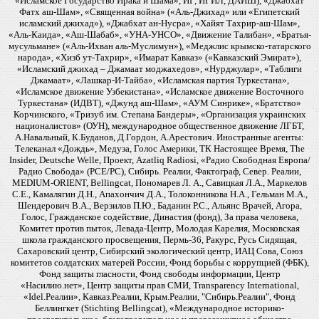
«Исламское Государство Ирака и Шама», ИГ, ИГИЛ, ДАИШ), «Джабхат
Фатх аш-Шам», «Священная война» («Аль-Джихад» или «Египетский
исламский джихад»), «Джабхат ан-Нусра», «Хайят Тахрир-аш-Шам»,
«Аль-Каида», «Аш-Шабаб», «УНА-УНСО», «Движение Талибан», «Братья-
мусульмане» («Аль-Ихван аль-Муслимун»), «Меджлис крымско-татарского
народа», «Хизб ут-Тахрир», «Имарат Кавказ» («Кавказский Эмират»),
«Исламский джихад – Джамаат моджахедов», «Нурджулар», «Таблиги
Джамаат», «Лашкар-И-Тайба», «Исламская партия Туркестана»,
«Исламское движение Узбекистана», «Исламское движение Восточного
Туркестана» (ИДВТ), «Джунд аш-Шам», «АУМ Синрике», «Братство»
Корчинского, «Тризуб им. Степана Бандеры», «Организация украинских
националистов» (ОУН), международное общественное движение ЛГБТ,
А.Навальный, К.Буданов, Д.Гордон, А.Арестович. Иностранные агенты:
Телеканал «Дождь», Медуза, Голос Америки, ТК Настоящее Время, The
Insider, Deutsche Welle, Проект, Azatliq Radiosi, «Радио Свободная Европа/
Радио Свобода» (PCE/PC), Сибирь. Реалии, Фактограф, Север. Реалии,
MEDIUM-ORIENT, Bellingcat, Пономарев Л. А., Савицкая Л.А., Маркелов
С.Е., Камалягин Д.Н., Апахончич Д.А., Толоконникова Н.А., Гельман М.А.,
Шендерович В.А., Верзилов П.Ю., Баданин Р.С., Альянс Врачей, Агора,
Голос, Гражданское содействие, Династия (фонд), За права человека,
Комитет против пыток, Левада-Центр, Молодая Карелия, Московская
школа гражданского просвещения, Пермь-36, Ракурс, Русь Сидящая,
Сахаровский центр, Сибирский экологический центр, ИАЦ Сова, Союз
комитетов солдатских матерей России, Фонд борьбы с коррупцией (ФБК),
Фонд защиты гласности, Фонд свободы информации, Центр
«Насилию.нет», Центр защиты прав СМИ, Transparency International,
«Idel.Реалии», Кавказ.Реалии, Крым.Реалии, "Сибирь.Реалии", Фонд
Беллингкет (Stichting Bellingcat), «Международное историко-