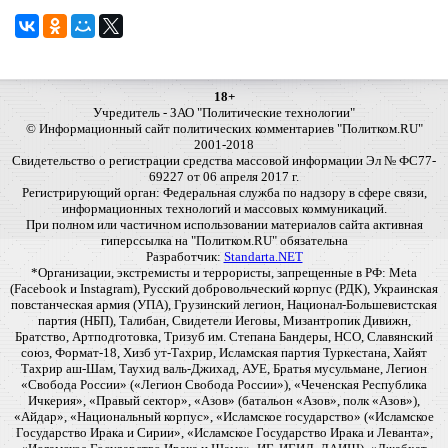
18+
Учредитель - ЗАО "Политические технологии"
© Информационный сайт политических комментариев "Политком.RU"
2001-2018
Свидетельство о регистрации средства массовой информации Эл № ФС77-
69227 от 06 апреля 2017 г.
Регистрирующий орган: Федеральная служба по надзору в сфере связи,
информационных технологий и массовых коммуникаций.
При полном или частичном использовании материалов сайта активная
гиперссылка на "Политком.RU" обязательна
Разработчик:
Standarta.NET
*Организации, экстремисты и террористы, запрещенные в РФ: Meta
(Facebook и Instagram), Русский добровольческий корпус (РДК), Украинская
повстанческая армия (УПА), Грузинский легион, Национал-Большевистская
партия (НБП), Талибан, Свидетели Иеговы, Мизантропик Дивижн,
Братство, Артподготовка, Тризуб им. Степана Бандеры, НСО, Славянский
союз, Формат-18, Хизб ут-Тахрир, Исламская партия Туркестана, Хайят
Тахрир аш-Шам, Таухид валь-Джихад, АУЕ, Братья мусульмане, Легион
«Свобода России» («Легион Свобода России»), «Чеченская Республика
Ичкерия», «Правый сектор», «Азов» (батальон «Азов», полк «Азов»),
«Айдар», «Национальный корпус», «Исламское государство» («Исламское
Государство Ирака и Сирии», «Исламское Государство Ирака и Леванта»,