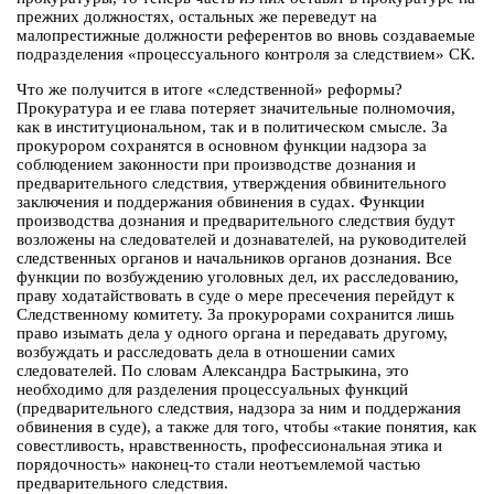
прежних должностях, остальных же переведут на
малопрестижные должности референтов во вновь создаваемые
подразделения «процессуального контроля за следствием» СК.
Что же получится в итоге «следственной» реформы?
Прокуратура и ее глава потеряет значительные полномочия,
как в институциональном, так и в политическом смысле. За
прокурором сохранятся в основном функции надзора за
соблюдением законности при производстве дознания и
предварительного следствия, утверждения обвинительного
заключения и поддержания обвинения в судах. Функции
производства дознания и предварительного следствия будут
возложены на следователей и дознавателей, на руководителей
следственных органов и начальников органов дознания. Все
функции по возбуждению уголовных дел, их расследованию,
праву ходатайствовать в суде о мере пресечения перейдут к
Следственному комитету. За прокурорами сохранится лишь
право изымать дела у одного органа и передавать другому,
возбуждать и расследовать дела в отношении самих
следователей. По словам Александра Бастрыкина, это
необходимо для разделения процессуальных функций
(предварительного следствия, надзора за ним и поддержания
обвинения в суде), а также для того, чтобы «такие понятия, как
совестливость, нравственность, профессиональная этика и
порядочность» наконец-то стали неотъемлемой частью
предварительного следствия.