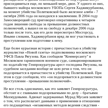
присоединиться еще, по меньшей мере, двое. У одного из них,
бывшего майора московского УБОПа Сергея Хаджикурбанова,
на момент убийства Политковской было железное алиби - 7
октября 2006 года он находился в заключении. В 2004 году
Замоскворецкий суд приговорил оперативника к четырем
годам лишения свободы за превышение должностных
полномочий, а вышел он на свободу в декабре 2006 года
только после того, как его дело пересмотрел Мосгорсуд.
Иными словами, Хаджикурбанов вряд ли мог участвовать в
преступлении или подготовке к нему.
Еще более курьезная история с причастностью к убийству
журналистки «Новой газеты» подполковника московского
УФСБ Павла Рягузова. Как сообщили "Коммерсанту" в
Московском гарнизонном военном суде, санкционировавшем
по ходатайству Генпрокуратуры арест господина Рягузова, на
судебном заседании вообще не шло речи о том, что он
подозревается в причастности к убийству Политковской. При
этом в суде сообщили, что «он подозревается в должностном
преступлении - превышении полномочий».
Не все столь однозначно, как это заявляет Генпрокуратура,
обстоит и с главными подозреваемыми по делу – братьями
Махмудовыми. Адвокат задержанных Мурад Мусаев заявляет
о том, что располагает данными о применении в отношении
его подзащитных «незаконных методов ведения следствия -