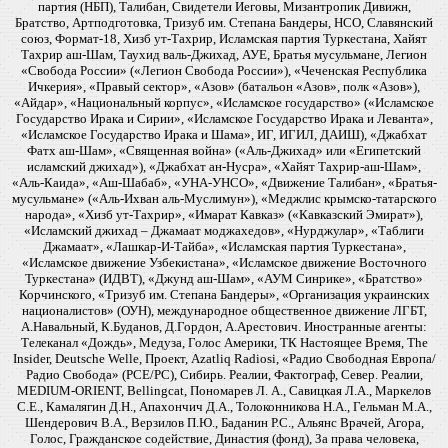
партия (НБП), Талибан, Свидетели Иеговы, Мизантропик Дивижн,
Братство, Артподготовка, Тризуб им. Степана Бандеры, НСО, Славянский
союз, Формат-18, Хизб ут-Тахрир, Исламская партия Туркестана, Хайят
Тахрир аш-Шам, Таухид валь-Джихад, АУЕ, Братья мусульмане, Легион
«Свобода России» («Легион Свобода России»), «Чеченская Республика
Ичкерия», «Правый сектор», «Азов» (батальон «Азов», полк «Азов»),
«Айдар», «Национальный корпус», «Исламское государство» («Исламское
Государство Ирака и Сирии», «Исламское Государство Ирака и Леванта»,
«Исламское Государство Ирака и Шама», ИГ, ИГИЛ, ДАИШ), «Джабхат
Фатх аш-Шам», «Священная война» («Аль-Джихад» или «Египетский
исламский джихад»), «Джабхат ан-Нусра», «Хайят Тахрир-аш-Шам»,
«Аль-Каида», «Аш-Шабаб», «УНА-УНСО», «Движение Талибан», «Братья-
мусульмане» («Аль-Ихван аль-Муслимун»), «Меджлис крымско-татарского
народа», «Хизб ут-Тахрир», «Имарат Кавказ» («Кавказский Эмират»),
«Исламский джихад – Джамаат моджахедов», «Нурджулар», «Таблиги
Джамаат», «Лашкар-И-Тайба», «Исламская партия Туркестана»,
«Исламское движение Узбекистана», «Исламское движение Восточного
Туркестана» (ИДВТ), «Джунд аш-Шам», «АУМ Синрике», «Братство»
Корчинского, «Тризуб им. Степана Бандеры», «Организация украинских
националистов» (ОУН), международное общественное движение ЛГБТ,
А.Навальный, К.Буданов, Д.Гордон, А.Арестович. Иностранные агенты:
Телеканал «Дождь», Медуза, Голос Америки, ТК Настоящее Время, The
Insider, Deutsche Welle, Проект, Azatliq Radiosi, «Радио Свободная Европа/
Радио Свобода» (PCE/PC), Сибирь. Реалии, Фактограф, Север. Реалии,
MEDIUM-ORIENT, Bellingcat, Пономарев Л. А., Савицкая Л.А., Маркелов
С.Е., Камалягин Д.Н., Апахончич Д.А., Толоконникова Н.А., Гельман М.А.,
Шендерович В.А., Верзилов П.Ю., Баданин Р.С., Альянс Врачей, Агора,
Голос, Гражданское содействие, Династия (фонд), За права человека,