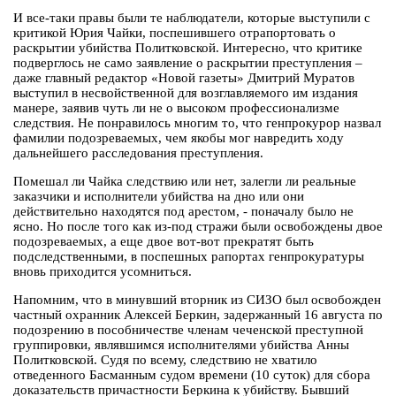
И все-таки правы были те наблюдатели, которые выступили с
критикой Юрия Чайки, поспешившего отрапортовать о
раскрытии убийства Политковской. Интересно, что критике
подверглось не само заявление о раскрытии преступления –
даже главный редактор «Новой газеты» Дмитрий Муратов
выступил в несвойственной для возглавляемого им издания
манере, заявив чуть ли не о высоком профессионализме
следствия. Не понравилось многим то, что генпрокурор назвал
фамилии подозреваемых, чем якобы мог навредить ходу
дальнейшего расследования преступления.
Помешал ли Чайка следствию или нет, залегли ли реальные
заказчики и исполнители убийства на дно или они
действительно находятся под арестом, - поначалу было не
ясно. Но после того как из-под стражи были освобождены двое
подозреваемых, а еще двое вот-вот прекратят быть
подследственными, в поспешных рапортах генпрокуратуры
вновь приходится усомниться.
Напомним, что в минувший вторник из СИЗО был освобожден
частный охранник Алексей Беркин, задержанный 16 августа по
подозрению в пособничестве членам чеченской преступной
группировки, являвшимся исполнителями убийства Анны
Политковской. Судя по всему, следствию не хватило
отведенного Басманным судом времени (10 суток) для сбора
доказательств причастности Беркина к убийству. Бывший