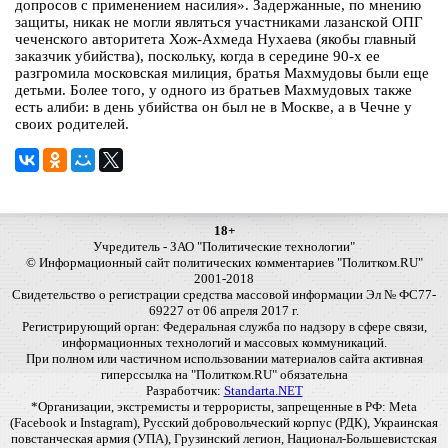
допросов с применением насилия». Задержанные, по мнению
защиты, никак не могли являться участниками лазанской ОПГ
чеченского авторитета Хож-Ахмеда Нухаева (якобы главный
заказчик убийства), поскольку, когда в середине 90-х ее
разгромила московская милиция, братья Махмудовы были еще
детьми. Более того, у одного из братьев Махмудовых также
есть алиби: в день убийства он был не в Москве, а в Чечне у
своих родителей.
18+
Учредитель - ЗАО "Политические технологии"
© Информационный сайт политических комментариев "Политком.RU"
2001-2018
Свидетельство о регистрации средства массовой информации Эл № ФС77-
69227 от 06 апреля 2017 г.
Регистрирующий орган: Федеральная служба по надзору в сфере связи,
информационных технологий и массовых коммуникаций.
При полном или частичном использовании материалов сайта активная
гиперссылка на "Политком.RU" обязательна
Разработчик:
Standarta.NET
*Организации, экстремисты и террористы, запрещенные в РФ: Meta
(Facebook и Instagram), Русский добровольческий корпус (РДК), Украинская
повстанческая армия (УПА), Грузинский легион, Национал-Большевистская