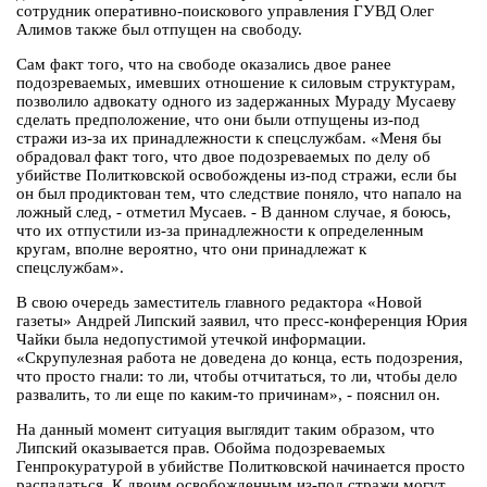
сотрудник оперативно-поискового управления ГУВД Олег
Алимов также был отпущен на свободу.
Сам факт того, что на свободе оказались двое ранее
подозреваемых, имевших отношение к силовым структурам,
позволило адвокату одного из задержанных Мураду Мусаеву
сделать предположение, что они были отпущены из-под
стражи из-за их принадлежности к спецслужбам. «Меня бы
обрадовал факт того, что двое подозреваемых по делу об
убийстве Политковской освобождены из-под стражи, если бы
он был продиктован тем, что следствие поняло, что напало на
ложный след, - отметил Мусаев. - В данном случае, я боюсь,
что их отпустили из-за принадлежности к определенным
кругам, вполне вероятно, что они принадлежат к
спецслужбам».
В свою очередь заместитель главного редактора «Новой
газеты» Андрей Липский заявил, что пресс-конференция Юрия
Чайки была недопустимой утечкой информации.
«Скрупулезная работа не доведена до конца, есть подозрения,
что просто гнали: то ли, чтобы отчитаться, то ли, чтобы дело
развалить, то ли еще по каким-то причинам», - пояснил он.
На данный момент ситуация выглядит таким образом, что
Липский оказывается прав. Обойма подозреваемых
Генпрокуратурой в убийстве Политковской начинается просто
распадаться. К двоим освобожденным из-под стражи могут