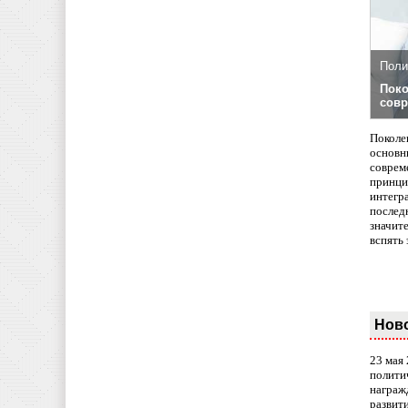
Поли
Поко
совр
Поколе
основн
совреме
принци
интегр
послед
значит
вспять 
Нов
23 мая
полити
награж
развит