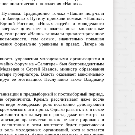
нение политического положения «Наших».
 Путиным. Традиционно только «Наши» получали
на: в Завидово к Путину приехали помимо «Наших»,
«Единой России», «Новых людей» и молодежного
 впервые допускает к власти иные молодежные
и, если ранее «Наши» занимали привилегированное
возможности, тем самым, значительно повышая
ижения формально уравнены в правах. Лагерь на
тивность управления молодежными организациями в
учайно форум на «Селигере» был беспрецедентным
 Медведев и Сергей Иванов, министр образования
тыре губернатора. Власть оказывает максимально
лируя ее мотивацию. Неслучайно также Владимир
ганизации в предвыборный и поствыборный период,
не ограничится. Кремль рассчитывает даже после
ном виде молодежью роль постоянно действующей
ремлевского агитпропа. Однако развить это в некое
зможности для карьерного роста, даже несмотря на
ганизации практически никак не интегрированы в
 воспитания в этом контексте будет практически
я роль молодежных организаций, хотя и остается