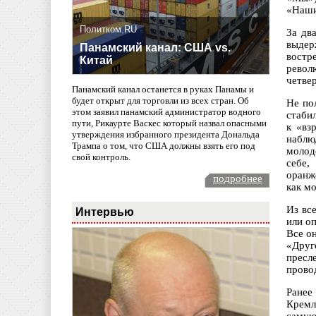
«Наши
Политком.RU
За дв
выдер
Панамский канал: США vs.
востр
Китай
револ
четве
Панамский канал останется в руках Панамы и
будет открыт для торговли из всех стран. Об
Не по
этом заявил панамский администратор водного
стабил
пути, Рикаурте Васкес который назвал опасными
к «вз
утверждения избранного президента Дональда
наблю
Трампа о том, что США должны взять его под
молод
свой контроль.
себе,
оранж
подробнее
как м
Из вс
Интервью
или о
Все о
«Друг
пресл
прово
Ранее
Кремл