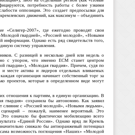
низации»), либо на отдельный регион (как «Новые
фицируются, потребность работы с более узкими
слабости оппозиции. Это создает предпосылки для
окремлевских движений, как максимум – объединить
 «Селигер-2007», где ежегодно проводят свои
«Молодой гвардией», «Россией молодой», «Новыми
 информации. Однако есть ряд свидетельств того,
единую систему управления.
ников. С разницей в несколько дней или недель о
чно с упором, что именно ЕСМ станет центром
ой гвардии»), «Молодая гвардия». Причем, судя по
е и месте актива и лидеров отдельных вливаемых
каждая организация начинает собственный торг за
ько проектов, которые в определенном виде могут
их отношения к партиям, в единую организацию. В
я гвардия» сохранила бы автономию. Как заявил
ет слияние с «Россией молодой», «Новыми людьми»,
сценарий – пожалуй, наименее вероятный. Это
 Это означало бы фактически мобилизацию всего
зультата «Единой России». Однако вряд ли Кремль
 значительно снижало бы антиоранжевый потенциал
и сама возможность поглощения «Наших» «Молодой