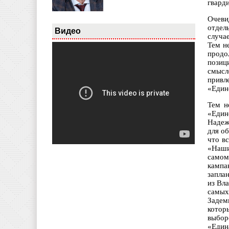
гвард
Очеви
отдел
Видео
случа
Тем н
продо
позиц
смысл
привл
«Един
Тем н
«Един
Надеж
для о
что в
«Наши
самом
кампа
запла
из Вл
самых
Задем
котор
выбор
«Един