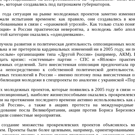
», которые создавались под патронажем губернаторов.
а года ситуация на рынке молодежных проектов заметно изменил
жали испытания временем: как правило, они создавались в ко
ебованными в связи с «оранжевой угрозой». Как только стало поня
юция» в России практически невероятна, а молодежь либо апол
ртой категории оказались «однодневками».
лучила развития и политическая деятельность оппозиционных мол
ьна и не претерпела кардинальных изменений ни в 2005 году, ни по
рослым» организациям типа «Другой России» (например, АКМ). 
дать кризис: «системные» партии – СПС и «Яблоко» практич
ежных отделений. Зато внесистемная оппозиция предпочитала пр
 а непосредственно к собственной политической деятельности
евых технологий в России – именно поэтому пока внесистемная оп
обилизация молодежи в спецпроекты по аналогии с украинской «По
ех молодежных проектов, которые появились в 2005 году в связи
ппозиционные), наиболее жизнеспособными оказались прокремлевс
ни на протяжении последнего времени активно использовались как 
ой России», а также в акциях протеста на международные т
едование посла Великобритании, акции против Бориса Березовск
дили совместные мероприятия.
 создание множества прокремлевских проектов объяснялось м
ем. Проекты были более целевыми, например, ориентированными 