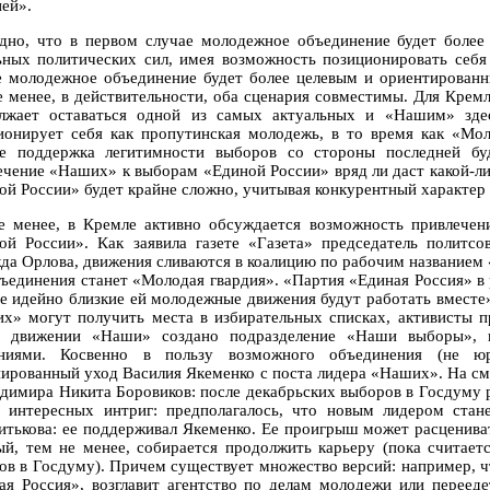
ией».
дно, что в первом случае молодежное объединение будет боле
ьных политических сил, имея возможность позиционировать себя
е молодежное объединение будет более целевым и ориентирован
е менее, в действительности, оба сценария совместимы. Для Крем
лжает оставаться одной из самых актуальных и «Нашим» здес
ионирует себя как пропутинская молодежь, в то время как «Мол
е поддержка легитимности выборов со стороны последней буд
ечение «Наших» к выборам «Единой России» вряд ли даст какой-л
ой России» будет крайне сложно, учитывая конкурентный характе
е менее, в Кремле активно обсуждается возможность привлече
ой России». Как заявила газете «Газета» председатель политс
да Орлова, движения сливаются в коалицию по рабочим название
бъединения станет «Молодая гвардия». «Партия «Единая Россия» 
се идейно близкие ей молодежные движения будут работать вместе»
х» могут получить места в избирательных списках, активисты п
 движении «Наши» создано подразделение «Наши выборы», ко
ниями. Косвенно в пользу возможного объединения (не ю
нированный уход Василия Якеменко с поста лидера «Наших». На с
адимира Никита Боровиков: после декабрьских выборов в Госдуму р
 интересных интриг: предполагалось, что новым лидером ста
итькова: ее поддерживал Якеменко. Ее проигрыш может расценива
ый, тем не менее, собирается продолжить карьеру (пока считае
ов в Госдуму). Причем существует множество версий: например, ч
ая Россия», возглавит агентство по делам молодежи или переед