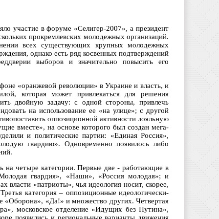
о участие в форуме «Селигер-2007», а президент
ескольких прокремлевских молодежных организаций.
нении всех существующих крупных молодежных
рждения, однако есть ряд косвенных подтверждений
еддверии выборов и значительно повысить его
фоне «оранжевой революции» в Украине и власть, и
илой, которая может привлекаться для решения
шить двойную задачу: с одной стороны, привлечь
ндовать на использование ее «на улице»; с другой
отивопоставить оппозиционной активности лояльную
ие вместе», на основе которого был создан мега-
делили и политические партии: «Единая Россия»,
Молодую гвардию». Одновременно появилось либо
ний.
ь на четыре категории. Первые две - работающие в
«Молодая гвардия», «Наши», «Россия молодая»; и
х власти «патриоты», чья идеология носит, скорее,
 Третья категория – оппозиционные идеологически-
 «Оборона», «Да!» и множество других. Четвертая
Пора», московское отделение «Идущих без Путина»,
коре появились и региональные варианты движения