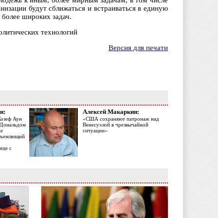
олодежь к иным, более мирным задачам, в том числе
низации будут сближаться и встраиваться в единую
 более широких задач.
политических технологий
Версия для печати
н:
Алексей Макаркин:
Жозеф Аун
«США сохраняют патронаж над
с Дональдом
Венесуэлой в чрезвычайной
ме
ситуации»
объемлющий
ице с