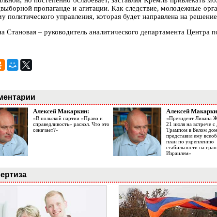
альной, но постепенно ослабевает, заставляя Кремль привлекать м
двыборной пропаганде и агитации. Как следствие, молодежные орга
му политического управления, которая будет направлена на решение
на Становая – руководитель аналитического департамента Центра 
ментарии
Алексей Макаркин:
Алексей Макарки
«В польской партии «Право и
«Президент Ливана 
справедливость» раскол. Что это
21 июля на встрече 
означает?»
Трампом в Белом до
представил ему все
план по укреплению
стабильности на гран
Израилем»
ертиза