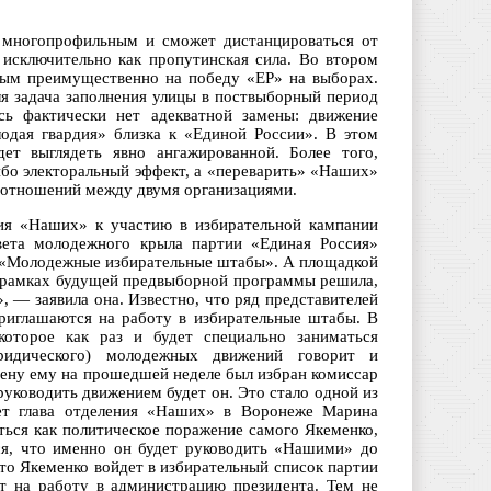
е многопрофильным и сможет дистанцироваться от
 исключительно как пропутинская сила. Во втором
ным преимущественно на победу «ЕР» на выборах.
ля задача заполнения улицы в поствыборный период
ь фактически нет адекватной замены: движение
одая гвардия» близка к «Единой России». В этом
ет выглядеть явно ангажированной. Более того,
ибо электоральный эффект, а «переварить» «Наших»
р отношений между двумя организациями.
ния «Наших» к участию в избирательной кампании
овета молодежного крыла партии «Единая Россия»
м «Молодежные избирательные штабы». А площадкой
в рамках будущей предвыборной программы решила,
, — заявила она. Известно, что ряд представителей
риглашаются на работу в избирательные штабы. В
торое как раз и будет специально заниматься
ридического) молодежных движений говорит и
мену ему на прошедшей неделе был избран комиссар
уководить движением будет он. Это стало одной из
нет глава отделения «Наших» в Воронеже Марина
ться как политическое поражение самого Якеменко,
тся, что именно он будет руководить «Нашими» до
то Якеменко войдет в избирательный список партии
ет на работу в администрацию президента. Тем не