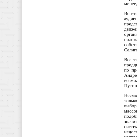
менее
Во-вт
аудие
предс
движе
орган
полож
собст
Селиг
Все э
предд
по пр
Андре
возмо
Путин
Несмо
тольк
выбор
массо
подоб
значи
систе
недос