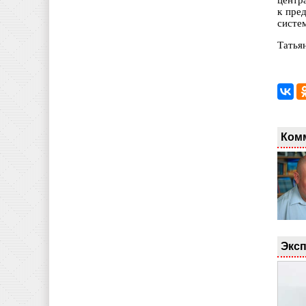
центр
к пре
систе
Татья
Ком
Эксп