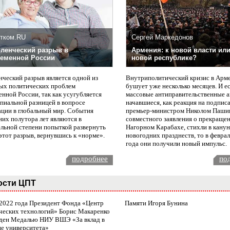
тком.RU
Сергей Маркедонов
ленческий разрыв в
Армения: к новой власти или
еменной России
новой республике?
нческий разрыв является одной из
Внутриполитический кризис в Арм
ых политических проблем
бушует уже несколько месяцев. И е
нной России, так как усугубляется
массовые антиправительственные а
пиальной разницей в вопросе
начавшиеся, как реакция на подпис
ации в глобальный мир. События
премьер-министром Николом Паши
них полутора лет являются в
совместного заявления о прекращен
ельной степени попыткой развернуть
Нагорном Карабахе, стихли в канун
этот разрыв, вернувшись к «норме».
новогодних празднеств, то в февра
года они получили новый импульс.
подробнее
по
ости ЦПТ
 2022 года Президент Фонда «Центр
Памяти Игоря Бунина
ческих технологий» Борис Макаренко
ден Медалью НИУ ВШЭ «За вклад в
ие университета»