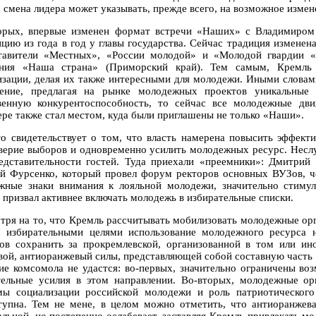
, смена лидера может указывать, прежде всего, на возможное изме
орых, впервые изменен формат встречи «Наших» с Владимиром
нцию из года в год у главы государства. Сейчас традиция измене
тавители «Местных», «России молодой» и «Молодой гвардии 
ния «Наша страна» (Приморский край). Тем самым, Кремль
изации, делая их также интересными для молодежи. Иными словам
ение, предлагая на рынке молодежных проектов уникальные 
венную конкурентоспособность, то сейчас все молодежные дв
ере также стал местом, куда были приглашены не только «Наши».
то свидетельствует о том, что власть намерена повысить эффек
верие выборов и одновременно усилить молодежных ресурс. Несл
едставительности гостей. Туда приехали «преемники»: Дмитрий
й Фурсенко, который провел форум ректоров основных ВУЗов, че
жные знаки внимания к лояльной молодежи, значительно стиму
 призвал активнее включать молодежь в избирательные списки.
тря на то, что Кремль рассчитывать мобилизовать молодежные ор
о избирательными целями использование молодежного ресурса 
ов сохранить за прокремлевской, организованной в том или и
вой, антиоранжевый силы, представляющей собой составную часть к
ие комсомола не удастся: во-первых, значительно ограничены во
тельные усилия в этом направлении. Во-вторых, молодежные ор
мы социализации российской молодежи и роль патриотического
тупна. Тем не мене, в целом можно отметить, что антиоранжева