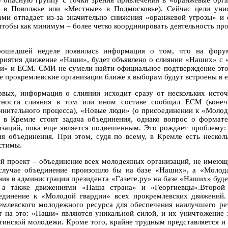
 опасную группу с точки зрения привлечения в «оранжевые орга
 в Поволжье или «Местные» в Подмосковье). Сейчас цели уни
ами отпадает из-за значительно снижения «оранжевой угрозы» и 
 чтобы как минимум – более четко координировать деятельность пр
ошедшей неделе появилась информация о том, что на форуме
риятия движение «Наши», будет объявлено о слиянии «Наших» с 
и» и ЕСМ. СМИ не сумели найти официальное подтверждение этой
се прокремлевские организации ближе к выборам будут встроены в 
рвых, информация о слиянии исходит сразу от нескольких источ
тности слияния в том или ином составе сообщал ЕСМ (коне
инительного процесса), «Новые люди» (о присоединении к «Молод
, в Кремле стоит задача объединения, однако вопрос о формат
изаций, пока еще является подвешенным. Это рождает проблему: 
ия объединения. При этом, судя по всему, в Кремле есть нескол
стимы.
й проект – объединение всех молодежных организаций, не имеющ
случае объединение произошло бы на базе «Наших», а «Молода
ник в администрации президента «Газете.ру» на базе «Наших» буд
а также движениями «Наша страна» и «Георгиевцы».Второй 
единение к «Молодой гвардии» всех прокремлевских движений.
емлевского молодежного ресурса для обеспечения наилучшего ре
т на это: «Наши» являются уникальной силой, и их уничтожение
тинской молодежи. Кроме того, крайне трудным представляется 