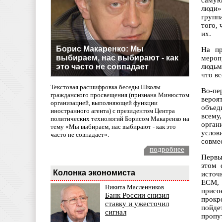
самую
люди»
групп
того,
их.
Борис Макаренко: Мы
На пр
выбираем, нас выбирают - как
мероп
это часто не совпадает
людьм
что в
Текстовая расшифровка беседы Школы
Во-пе
гражданского просвещения (признана Минюстом
вероя
организацией, выполняющей функции
объед
иностранного агента) с президентом Центра
всему
политических технологий Борисом Макаренко на
орган
тему «Мы выбираем, нас выбирают - как это
услов
часто не совпадает».
совме
подробнее
Первы
этом 
Колонка экономиста
источ
ЕСМ, 
Никита Масленников
присо
Банк России снизил
прокр
ставку и ужесточил
пойде
сигнал
пропу