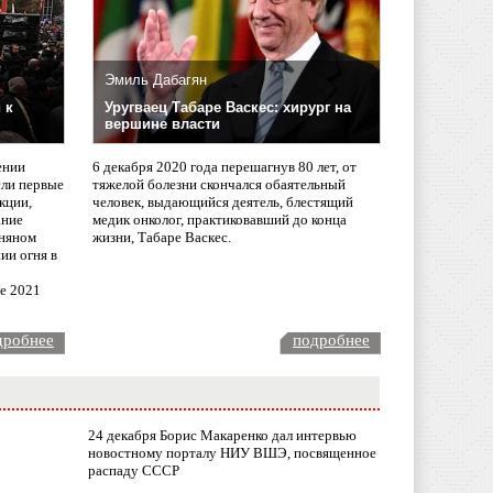
Эмиль Дабагян
 к
Уругваец Табаре Васкес: хирург на
вершине власти
ении
6 декабря 2020 года перешагнув 80 лет, от
сли первые
тяжелой болезни скончался обаятельный
кции,
человек, выдающийся деятель, блестящий
ание
медик онколог, практиковавший до конца
няном
жизни, Табаре Васкес.
ии огня в
ле 2021
дробнее
подробнее
24 декабря Борис Макаренко дал интервью
новостному порталу НИУ ВШЭ, посвященное
распаду СССР