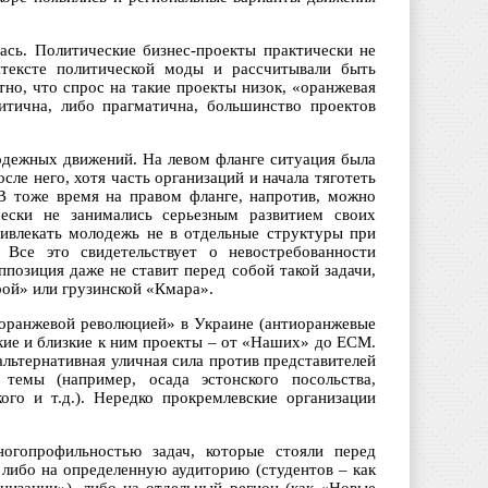
ась. Политические бизнес-проекты практически не
нтексте политической моды и рассчитывали быть
тно, что спрос на такие проекты низок, «оранжевая
итична, либо прагматична, большинство проектов
одежных движений. На левом фланге ситуация была
сле него, хотя часть организаций и начала тяготеть
В тоже время на правом фланге, напротив, можно
ески не занимались серьезным развитием своих
ивлекать молодежь не в отдельные структуры при
. Все это свидетельствует о невостребованности
позиция даже не ставит перед собой такой задачи,
рой» или грузинской «Кмара».
 «оранжевой революцией» в Украине (антиоранжевые
кие и близкие к ним проекты – от «Наших» до ЕСМ.
альтернативная уличная сила против представителей
емы (например, осада эстонского посольства,
ого и т.д.). Нередко прокремлевские организации
ногопрофильностью задач, которые стояли перед
либо на определенную аудиторию (студентов – как