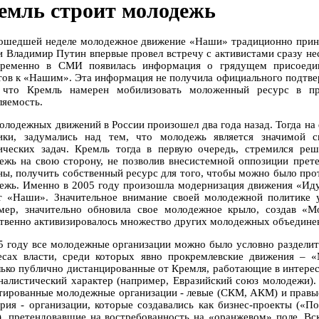
емль строит молодежь
ошедшей неделе молодежное движение «Наши» традиционно принял
и Владимир Путин впервые провел встречу с активистами сразу н
ременно в СМИ появилась информация о грядущем присоеди
тов к «Нашим». Эта информация не получила официального подтве
 что Кремль намерен мобилизовать моложенный ресурс в пр
ляемость.
олодежных движений в России произошел два года назад. Тогда на 
ики, задумались над тем, что молодежь является значимой с
ических задач. Кремль тогда в первую очередь, стремился ре
ежь на свою сторону, не позволив внесистемной оппозиции прете
ны, получить собственный ресурс для того, чтобы можно было пр
ежь. Именно в 2005 году произошла модернизация движения «Идущ
т «Наши». Значительное внимание своей молодежной политике у
мер, значительно обновила свое молодежное крыло, создав «
твенно активизировалось множество других молодежных объедине
5 году все молодежные организации можно было условно разделит
есах власти, среди которых явно прокремлевские движения – 
лько публично дистанцированные от Кремля, работающие в интереса
налистический характер (например, Евразийский союз молодежи).
тированные молодежные организации - левые (СКМ, АКМ) и правые
ория - организации, которые создавались как бизнес-проекты («
, претендовавшие на востребованность на «оранжевом» поле. Вс