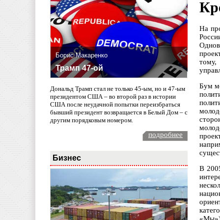
Кр
На пр
Росси
Однов
проек
Борис Макаренко
тому,
Трамп 47-ой
управ
Бум м
Дональд Трамп стал не только 45-ым, но и 47-ым
полит
президентом США – во второй раз в истории
полит
США после неудачной попытки переизбраться
молод
бывший президент возвращается в Белый Дом – с
сторо
другим порядковым номером.
молод
подробнее
проек
напри
сущес
Бизнес
В 200
интер
неско
нацио
ориен
катег
«Мы»)