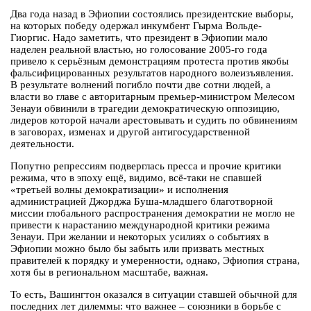
Два года назад в Эфиопии состоялись президентские выборы,
на которых победу одержал инкумбент Гырма Вольде-
Гиоргис. Надо заметить, что президент в Эфиопии мало
наделен реальной властью, но голосование 2005-го года
привело к серьёзным демонстрациям протеста против якобы
фальсифицированных результатов народного волеизъявления.
В результате волнений погибло почти две сотни людей, а
власти во главе с авторитарным премьер-министром Мелесом
Зенауи обвинили в трагедии демократическую оппозицию,
лидеров которой начали арестовывать и судить по обвинениям
в заговорах, изменах и другой антигосударственной
деятельности.
Попутно репрессиям подверглась пресса и прочие критики
режима, что в эпоху ещё, видимо, всё-таки не спавшей
«третьей волны демократизации» и исполнения
администрацией Джорджа Буша-младшего благотворной
миссии глобального распространения демократии не могло не
привести к нарастанию международной критики режима
Зенауи. При желании и некоторых усилиях о событиях в
Эфиопии можно было бы забыть или призвать местных
правителей к порядку и умеренности, однако, Эфиопия страна,
хотя бы в региональном масштабе, важная.
То есть, Вашингтон оказался в ситуации ставшей обычной для
последних лет дилеммы: что важнее – союзники в борьбе с