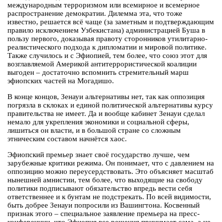
международным терроризмом или всемирное и всемерное
распространение демократии. Дилемма эта, что тоже
известно, решается всё чаще (за заметным и подтверждающим
правило исключением Узбекистана) администрацией Буша в
пользу первого, доказывая правоту сторонников утилитарно-
реалистического подхода к дипломатии и мировой политике.
Также случилось и с Эфиопией, тем более, что союз этот для
возглавляемой Америкой антитеррористической коалиции
выгоден – достаточно вспомнить стремительный марш
эфиопских частей на Могадишо.
В конце концов, Зенауи альтернативы нет, так как оппозиция
погрязла в склоках и единой политической альтернативы курсу
правительства не имеет. Да и вообще кабинет Зенауи сделал
немало для укрепления экономики и социальной сферы,
лишиться он власти, и в большой стране со сложным
этническим составом начнётся хаос.
Эфиопский премьер знает своё государство лучше, чем
зарубежные критики режима. Он понимает, что с давлением на
оппозицию можно переусердствовать. Это объясняет масштаб
нынешней амнистии, тем более, что выходящие на свободу
политики подписывают обязательство впредь вести себя
ответственнее и к бунтам не подстрекать. По всей видимости,
быть добрее Зенауи попросили из Вашингтона. Косвенный
признак этого – специальное заявление премьера на пресс-