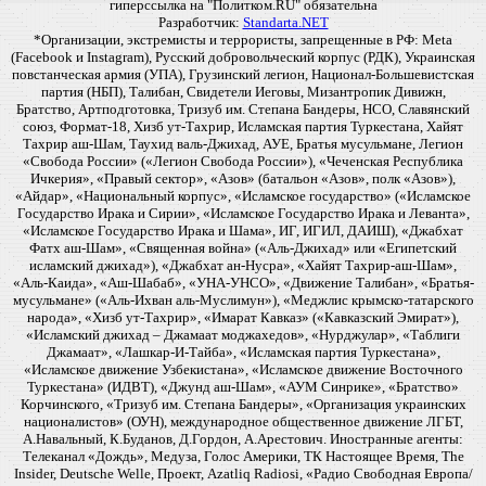
гиперссылка на "Политком.RU" обязательна
Разработчик:
Standarta.NET
*Организации, экстремисты и террористы, запрещенные в РФ: Meta
(Facebook и Instagram), Русский добровольческий корпус (РДК), Украинская
повстанческая армия (УПА), Грузинский легион, Национал-Большевистская
партия (НБП), Талибан, Свидетели Иеговы, Мизантропик Дивижн,
Братство, Артподготовка, Тризуб им. Степана Бандеры, НСО, Славянский
союз, Формат-18, Хизб ут-Тахрир, Исламская партия Туркестана, Хайят
Тахрир аш-Шам, Таухид валь-Джихад, АУЕ, Братья мусульмане, Легион
«Свобода России» («Легион Свобода России»), «Чеченская Республика
Ичкерия», «Правый сектор», «Азов» (батальон «Азов», полк «Азов»),
«Айдар», «Национальный корпус», «Исламское государство» («Исламское
Государство Ирака и Сирии», «Исламское Государство Ирака и Леванта»,
«Исламское Государство Ирака и Шама», ИГ, ИГИЛ, ДАИШ), «Джабхат
Фатх аш-Шам», «Священная война» («Аль-Джихад» или «Египетский
исламский джихад»), «Джабхат ан-Нусра», «Хайят Тахрир-аш-Шам»,
«Аль-Каида», «Аш-Шабаб», «УНА-УНСО», «Движение Талибан», «Братья-
мусульмане» («Аль-Ихван аль-Муслимун»), «Меджлис крымско-татарского
народа», «Хизб ут-Тахрир», «Имарат Кавказ» («Кавказский Эмират»),
«Исламский джихад – Джамаат моджахедов», «Нурджулар», «Таблиги
Джамаат», «Лашкар-И-Тайба», «Исламская партия Туркестана»,
«Исламское движение Узбекистана», «Исламское движение Восточного
Туркестана» (ИДВТ), «Джунд аш-Шам», «АУМ Синрике», «Братство»
Корчинского, «Тризуб им. Степана Бандеры», «Организация украинских
националистов» (ОУН), международное общественное движение ЛГБТ,
А.Навальный, К.Буданов, Д.Гордон, А.Арестович. Иностранные агенты:
Телеканал «Дождь», Медуза, Голос Америки, ТК Настоящее Время, The
Insider, Deutsche Welle, Проект, Azatliq Radiosi, «Радио Свободная Европа/