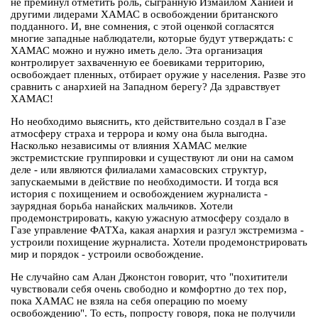
не преминул отметить роль, сыгранную Измаилом Ханией и
другими лидерами ХАМАС в освобождении британского
подданного. И, вне сомнения, с этой оценкой согласятся
многие западные наблюдатели, которые будут утверждать: с
ХАМАС можно и нужно иметь дело. Эта организация
контролирует захваченную ее боевиками территорию,
освобождает пленных, отбирает оружие у населения. Разве это
сравнить с анархией на Западном берегу? Да здравствует
ХАМАС!
Но необходимо выяснить, кто действительно создал в Газе
атмосферу страха и террора и кому она была выгодна.
Насколько независимы от влияния ХАМАС мелкие
экстремистские группировки и существуют ли они на самом
деле - или являются филиалами хамасовских структур,
запускаемыми в действие по необходимости. И тогда вся
история с похищением и освобождением журналиста -
заурядная борьба нанайских мальчиков. Хотели
продемонстрировать, какую ужасную атмосферу создало в
Газе управление ФАТХа, какая анархия и разгул экстремизма -
устроили похищение журналиста. Хотели продемонстрировать
мир и порядок - устроили освобождение.
Не случайно сам Алан Джонстон говорит, что "похитители
чувствовали себя очень свободно и комфортно до тех пор,
пока ХАМАС не взяла на себя операцию по моему
освобождению". То есть, попросту говоря, пока не получили