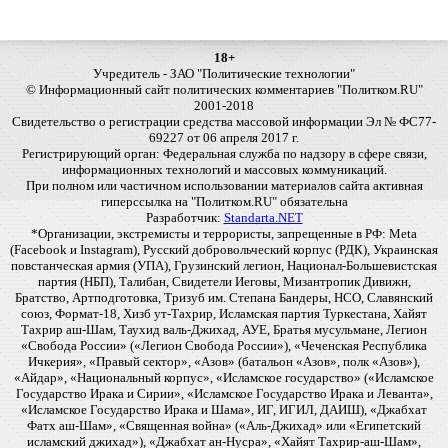
18+
Учредитель - ЗАО "Политические технологии"
© Информационный сайт политических комментариев "Политком.RU"
2001-2018
Свидетельство о регистрации средства массовой информации Эл № ФС77-
69227 от 06 апреля 2017 г.
Регистрирующий орган: Федеральная служба по надзору в сфере связи,
информационных технологий и массовых коммуникаций.
При полном или частичном использовании материалов сайта активная
гиперссылка на "Политком.RU" обязательна
Разработчик:
Standarta.NET
*Организации, экстремисты и террористы, запрещенные в РФ: Meta
(Facebook и Instagram), Русский добровольческий корпус (РДК), Украинская
повстанческая армия (УПА), Грузинский легион, Национал-Большевистская
партия (НБП), Талибан, Свидетели Иеговы, Мизантропик Дивижн,
Братство, Артподготовка, Тризуб им. Степана Бандеры, НСО, Славянский
союз, Формат-18, Хизб ут-Тахрир, Исламская партия Туркестана, Хайят
Тахрир аш-Шам, Таухид валь-Джихад, АУЕ, Братья мусульмане, Легион
«Свобода России» («Легион Свобода России»), «Чеченская Республика
Ичкерия», «Правый сектор», «Азов» (батальон «Азов», полк «Азов»),
«Айдар», «Национальный корпус», «Исламское государство» («Исламское
Государство Ирака и Сирии», «Исламское Государство Ирака и Леванта»,
«Исламское Государство Ирака и Шама», ИГ, ИГИЛ, ДАИШ), «Джабхат
Фатх аш-Шам», «Священная война» («Аль-Джихад» или «Египетский
исламский джихад»), «Джабхат ан-Нусра», «Хайят Тахрир-аш-Шам»,