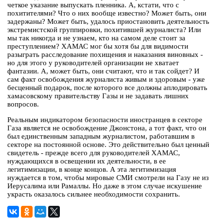
четкое указание выпускать пленника. А, кстати, что с
похитителями? Что о них вообще известно? Может быть, они
задержаны? Может быть, удалось приостановить деятельность
экстремистской группировки, похитившей журналиста? Или
мы так никогда и не узнаем, кто на самом деле стоит за
преступлением? ХАМАС мог бы хотя бы для видимости
разыграть расследование похищения и наказания виновных -
но для этого у руководителей организации не хватает
фантазии. А, может быть, они считают, что и так сойдет? И
сам факт освобождения журналиста живым и здоровым - уже
бесценный подарок, после которого все должны аплодировать
хамасовскому правительству Газы и не задавать лишних
вопросов.
Реальным индикатором безопасности иностранцев в секторе
Газа является не освобождение Джонстона, а тот факт, что он
был единственным западным журналистом, работавшим в
секторе на постоянной основе. Это действительно был ценный
свидетель - прежде всего для руководителей ХАМАС,
нуждающихся в освещении их деятельности, в ее
легитимизации, в конце концов. А эта легитимизация
нуждается в том, чтобы мировые СМИ смотрели на Газу не из
Иерусалима или Рамаллы. Но даже в этом случае искушение
украсть оказалось сильнее необходимости сохранить.