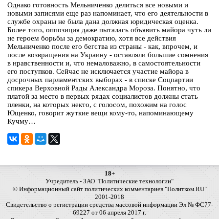
Однако готовность Мельниченко делиться все новыми и
новыми записями еще раз напоминает, что его деятельности в
службе охраны не была дана должная юридическая оценка.
Более того, оппозиция даже пыталась объявить майора чуть ли
не героем борьбы за демократию, хотя все действия
Мельниченко после его бегства из страны - как, впрочем, и
после возвращения на Украину - оставляли большие сомнения
в нравственности и, что немаловажно, в самостоятельности
его поступков. Сейчас не исключается участие майора в
досрочных парламентских выборах - в списке Соцпартии
спикера Верховной Рады Александра Мороза. Понятно, что
платой за место в первых рядах социалистов должны стать
пленки, на которых некто, с голосом, похожим на голос
Ющенко, говорит жуткие вещи кому-то, напоминающему
Кучму…
18+
Учредитель - ЗАО "Политические технологии"
© Информационный сайт политических комментариев "Политком.RU"
2001-2018
Свидетельство о регистрации средства массовой информации Эл № ФС77-
69227 от 06 апреля 2017 г.