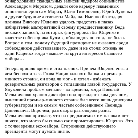
обнародования скандальных записей лидером социалистов
Александром Морозом, делали себе карьеру пламенных
оппозиционеров сам Мороз, Юлия Тимошенко, Юрий Луценко
и другие будущие активисты Майдана. Именно благодаря
пленкам Виктору Ющенко удалось предстать в глазах
избирателей альтернативой своему предшественнику. Ведь
никаких записей, на которых фигурировал бы Ющенко в
качестве собеседника Кучмы, обнародовано тогда не было.
Вопрос о том, почему будущий президент не оказался среди
собеседников действовавшего, даже и не стоял: отнюдь не
один Ющенко тогда «выпал» из круга интересов бывшего
майора…
Теперь пришло время и этих пленок. Причем Ющенко есть о
чем беспокоиться. Глава Национального банка и премьер-
министр страны, он вряд ли мог - и хотел - избежать
доверительных разговоров с тогдашним главой государства. У
Януковича проблем меньше - во времена, когда Николай
Мельниченко хранил диктофон под президентским диваном,
нынешний премьер-министр страны был всего лишь донецким
губернатором и не самым частым собеседником Леонида
Даниловича. Впрочем, разговоры разговорам рознь:
Мельниченко признает, что на предлагаемых им пленкам нет
ничего, что могло бы сильно скомпрометировать Ющенко. Это
с точки зрения экс-майора. Сторонники действующего
президента могут думать иначе.