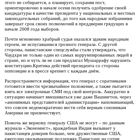
этого не собирается, а планирует, сохраняя пост,
ориентировочно в начале осени получить одобрение своей
кандидатуры в качестве президента у национальных и местных
законодательных собраний, до того как народные избранники
завершат срок своих полномочий в преддверии грядущих в
начале 2008 года выборов.
Почти мгновенно храбрый судья оказался эдаким народным
героем, не испугавшимся грозного генерала. С другой
стороны, пакистанские спецслужбы стали утверждать, что
Чаудхри не только один из самых коррумпированных людей в
стране, но и чуть ли не сам предлагал Мушаррафу нарушить
конституцию.Критика действий президента со стороны
оппозиции и в прессе крепнет с каждым днём.
Распространяется информация, что генерал с соратниками
готовится ввести чрезвычайное положение, а также пытается
взять все электронные СМИ под свой контроль. Аккуратно в
ситуацию начинает вмешиваться уже даже Вашингтон, через
«анонимных представителей администрации» напоминающий,
что совсем недемократично вести себя верным союзникам
Америки не приличествует.
Помочь же верному генералу США не могут – по данным
журнала «Экономист», враждебная Индия вызывает у
пакистанцев доверия больше, чем дружественные США,
ежегодно оказывающие поддержку Пакистану на сотни