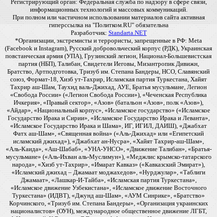
Регистрирующий орган: Федеральная служба по надзору в сфере связи,
информационных технологий и массовых коммуникаций.
При полном или частичном использовании материалов сайта активная
гиперссылка на "Политком.RU" обязательна
Разработчик:
Standarta.NET
*Организации, экстремисты и террористы, запрещенные в РФ: Meta
(Facebook и Instagram), Русский добровольческий корпус (РДК), Украинская
повстанческая армия (УПА), Грузинский легион, Национал-Большевистская
партия (НБП), Талибан, Свидетели Иеговы, Мизантропик Дивижн,
Братство, Артподготовка, Тризуб им. Степана Бандеры, НСО, Славянский
союз, Формат-18, Хизб ут-Тахрир, Исламская партия Туркестана, Хайят
Тахрир аш-Шам, Таухид валь-Джихад, АУЕ, Братья мусульмане, Легион
«Свобода России» («Легион Свобода России»), «Чеченская Республика
Ичкерия», «Правый сектор», «Азов» (батальон «Азов», полк «Азов»),
«Айдар», «Национальный корпус», «Исламское государство» («Исламское
Государство Ирака и Сирии», «Исламское Государство Ирака и Леванта»,
«Исламское Государство Ирака и Шама», ИГ, ИГИЛ, ДАИШ), «Джабхат
Фатх аш-Шам», «Священная война» («Аль-Джихад» или «Египетский
исламский джихад»), «Джабхат ан-Нусра», «Хайят Тахрир-аш-Шам»,
«Аль-Каида», «Аш-Шабаб», «УНА-УНСО», «Движение Талибан», «Братья-
мусульмане» («Аль-Ихван аль-Муслимун»), «Меджлис крымско-татарского
народа», «Хизб ут-Тахрир», «Имарат Кавказ» («Кавказский Эмират»),
«Исламский джихад – Джамаат моджахедов», «Нурджулар», «Таблиги
Джамаат», «Лашкар-И-Тайба», «Исламская партия Туркестана»,
«Исламское движение Узбекистана», «Исламское движение Восточного
Туркестана» (ИДВТ), «Джунд аш-Шам», «АУМ Синрике», «Братство»
Корчинского, «Тризуб им. Степана Бандеры», «Организация украинских
националистов» (ОУН), международное общественное движение ЛГБТ,