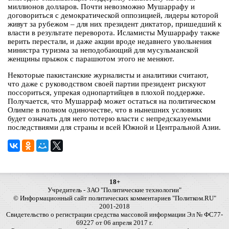
миллионов долларов. Почти невозможно Мушаррафу и
договориться с демократической оппозицией, лидеры которой
живут за рубежом – для них президент диктатор, пришедший к
власти в результате переворота. Исламисты Мушаррафу также
верить перестали, и даже акции вроде недавнего увольнения
министра туризма за неподобающий для мусульманской
женщины прыжок с парашютом этого не меняют.
Некоторые пакистанские журналисты и аналитики считают,
что даже с руководством своей партии президент рискуют
поссориться, упрекая однопартийцев в плохой поддержке.
Получается, что Мушарраф может остаться на политическом
Олимпе в полном одиночестве, что в нынешних условиях
будет означать для него потерю власти с непредсказуемыми
последствиями для страны и всей Южной и Центральной Азии.
18+
Учредитель - ЗАО "Политические технологии"
© Информационный сайт политических комментариев "Политком.RU"
2001-2018
Свидетельство о регистрации средства массовой информации Эл № ФС77-
69227 от 06 апреля 2017 г.