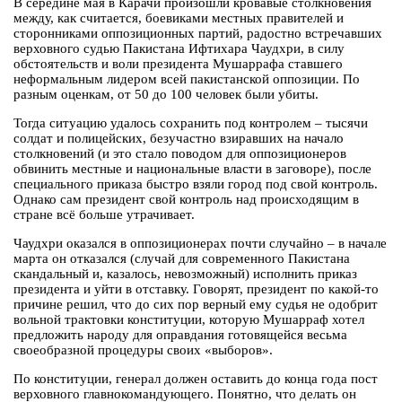
В середине мая в Карачи произошли кровавые столкновения
между, как считается, боевиками местных правителей и
сторонниками оппозиционных партий, радостно встречавших
верховного судью Пакистана Ифтихара Чаудхри, в силу
обстоятельств и воли президента Мушаррафа ставшего
неформальным лидером всей пакистанской оппозиции. По
разным оценкам, от 50 до 100 человек были убиты.
Тогда ситуацию удалось сохранить под контролем – тысячи
солдат и полицейских, безучастно взиравших на начало
столкновений (и это стало поводом для оппозиционеров
обвинить местные и национальные власти в заговоре), после
специального приказа быстро взяли город под свой контроль.
Однако сам президент свой контроль над происходящим в
стране всё больше утрачивает.
Чаудхри оказался в оппозиционерах почти случайно – в начале
марта он отказался (случай для современного Пакистана
скандальный и, казалось, невозможный) исполнить приказ
президента и уйти в отставку. Говорят, президент по какой-то
причине решил, что до сих пор верный ему судья не одобрит
вольной трактовки конституции, которую Мушарраф хотел
предложить народу для оправдания готовящейся весьма
своеобразной процедуры своих «выборов».
По конституции, генерал должен оставить до конца года пост
верховного главнокомандующего. Понятно, что делать он