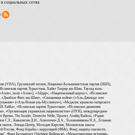
в социальных сетях
рмия (УПА), Грузинский легион, Национал-Большевистская партия (НБП),
Исламская партия Туркестана, Хайят Тахрир аш-Шам, Таухид валь-
 «Азов», полк «Азов»), «Айдар», «Национальный корпус», «Исламское
), «Джабхат Фатх аш-Шам», «Священная война» («Аль-Джихад» или
ульмане» («Аль-Ихван аль-Муслимун»), «Меджлис крымско-татарского
И-Тайба», «Исламская партия Туркестана», «Исламское движение
ры», «Организация украинских националистов» (ОУН), международное
емя, The Insider, Deutsche Welle, Проект, Azatliq Radiosi, «Радио
в С.Е., Камалягин Д.Н., Апахончич Д.А., Толоконникова Н.А., Гельман
тив пыток, Левада-Центр, Молодая Карелия, Московская школа
ей России, Фонд борьбы с коррупцией (ФБК), Фонд защиты гласности,
и", Фонд Беллингкет (Stichting Bellingcat), «Международное историко-