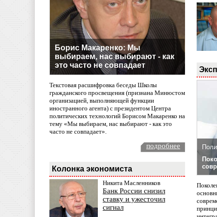
Борис Макаренко: Мы
выбираем, нас выбирают - как
это часто не совпадает
Эксп
Текстовая расшифровка беседы Школы
гражданского просвещения (признана Минюстом
организацией, выполняющей функции
иностранного агента) с президентом Центра
политических технологий Борисом Макаренко на
тему «Мы выбираем, нас выбирают - как это
часто не совпадает».
подробнее
Поли
Поко
совр
Колонка экономиста
Никита Масленников
Поколе
Банк России снизил
основн
ставку и ужесточил
совреме
сигнал
принци
интегр