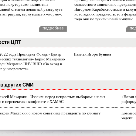
них полутора лет являются в
совместного заявления о прекращен
ельной степени попыткой развернуть
Нагорном Карабахе, стихли в канун
этот разрыв, вернувшись к «норме».
новогодних празднеств, то в февра
года они получили новый импульс.
подробнее
по
ости ЦПТ
 2022 года Президент Фонда «Центр
Памяти Игоря Бунина
ческих технологий» Борис Макаренко
ден Медалью НИУ ВШЭ «За вклад в
ие университета»
в других СМИ
лексей Макаркин - Израиль перед непростым выбором: анализ
«Новая 
в и перспектив в конфликте с ХАМАС
реформ
ексей Макаркин о новом советнике президента по климату
Коммерс
кодекс