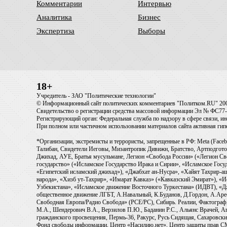
Комментарии
Интервью
Аналитика
Бизнес
Экспертиза
Выборы
18+
Учредитель - ЗАО "Политические технологии"
© Информационный сайт политических комментариев "Политком.RU" 20
Свидетельство о регистрации средства массовой информации Эл № ФС77-6
Регистрирующий орган: Федеральная служба по надзору в сфере связи, 
При полном или частичном использовании материалов сайта активная ги
*Организации, экстремисты и террористы, запрещенные в РФ: Meta (Faceb
Талибан, Свидетели Иеговы, Мизантропик Дивижн, Братство, Артподготов
Джихад, АУЕ, Братья мусульмане, Легион «Свобода России» («Легион Св
государство» («Исламское Государство Ирака и Сирии», «Исламское Го
«Египетский исламский джихад»), «Джабхат ан-Нусра», «Хайят Тахрир
народа», «Хизб ут-Тахрир», «Имарат Кавказ» («Кавказский Эмират»), «
Узбекистана», «Исламское движение Восточного Туркестана» (ИДВТ), «
общественное движение ЛГБТ, А.Навальный, К.Буданов, Д.Гордон, А.Арест
Свободная Европа/Радио Свобода» (PCE/PC), Сибирь. Реалии, Фактограф,
М.А., Шендерович В.А., Верзилов П.Ю., Баданин Р.С., Альянс Врачей, Аг
гражданского просвещения, Пермь-36, Ракурс, Русь Сидящая, Сахаровски
Фонд свободы информации, Центр «Насилию.нет», Центр защиты прав СМИ, T