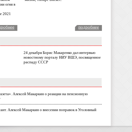
ии огня в
ле 2021
дробнее
подробнее
24 декабря Борис Макаренко дал интервью
новостному порталу НИУ ВШЭ, посвященное
распаду СССР
газета». Алексей Макаркин о реакции на пенсионную
у
ант. Алексей Макаркин о внесении поправок в Уголовный