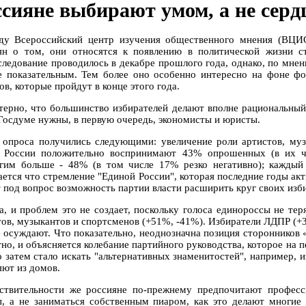
ссияне выбирают умом, а не серд
ду Всероссийский центр изучения общественного мнения (ВЦИ
ян о том, они относятся к появлению в политической жизни с
следование проводилось в декабре прошлого года, однако, по мне
е показательным. Тем более оно особенно интересно на фоне ф
в, которые пройдут в конце этого года.
терно, что большинство избирателей делают вполне рациональный
 Госдуме нужны, в первую очередь, экономисты и юристы.
 опроса получились следующими: увеличение роли артистов, муз
 России положительно воспринимают 43% опрошенных (в их чи
гим больше - 48% (в том числе 17% резко негативно); каждый 
ается что стремление "Единой России", которая последние годы акт
т под вопрос возможность партии власти расширить круг своих изб
а, и проблем это не создает, поскольку голоса единороссы не те
тов, музыкантов и спортсменов (+51%, -41%). Избиратели ЛДПР (+
е осуждают. Что показательно, неоднозначна позиция сторонников 
тно, и объясняется колебание партийного руководства, которое на 
о затем стало искать "альтернативных знаменитостей", например, 
яют из домов.
ствительности же россияне по-прежнему предпочитают професси
ы, а не заниматься собственным пиаром, как это делают многие 