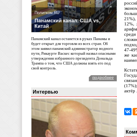
росси
эконо
Политком.RU
больш
21%),
Панамский канал: США vs.
12%, 
Китай
арифм
среди
Панамский канал останется в руках Панамы и
сложн
будет открыт для торговли из всех стран. Об
подхо
этом заявил панамский администратор водного
47-49
пути, Рикаурте Васкес который назвал опасными
же ка
утверждения избранного президента Дональда
наиме
Трампа о том, что США должны взять его под
свой контроль.
Кстат
Госуд
подробнее
связа
(17%)
актёр
Интервью
Ком