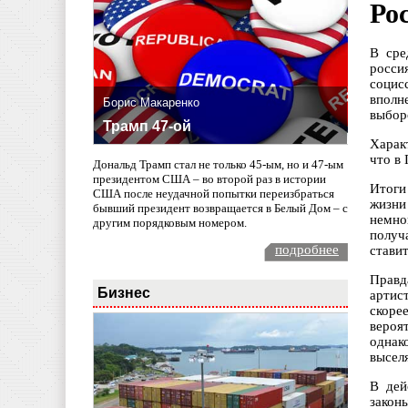
Ро
В сре
росси
социс
вполн
Борис Макаренко
выборо
Трамп 47-ой
Харак
что в
Дональд Трамп стал не только 45-ым, но и 47-ым
президентом США – во второй раз в истории
Итоги
США после неудачной попытки переизбраться
жизни
бывший президент возвращается в Белый Дом – с
немно
другим порядковым номером.
получ
подробнее
стави
Правд
Бизнес
артис
скоре
вероя
однак
высел
В дей
закон