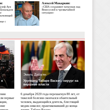
н:
Алексей Макаркин:
Жозеф Аун
«США сохраняют патронаж над
с Дональдом
Венесуэлой в чрезвычайной
ме
ситуации»
объемлющий
ице с
Эмиль Дабагян
 к
Уругваец Табаре Васкес: хирург на
вершине власти
ении
6 декабря 2020 года перешагнув 80 лет, от
сли первые
тяжелой болезни скончался обаятельный
кции,
человек, выдающийся деятель, блестящий
ание
медик онколог, практиковавший до конца
няном
жизни, Табаре Васкес.