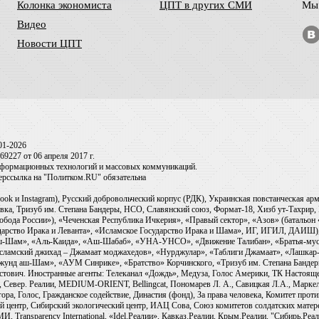
Колонка экономиста
ЦПТ в других СМИ
Мы 
Видео
Новости ЦПТ
01-2026
9227 от 06 апреля 2017 г.
информационных технологий и массовых коммуникаций.
перссылка на "Политком.RU" обязательна
ook и Instagram), Русский добровольческий корпус (РДК), Украинская повстанческая а
ка, Тризуб им. Степана Бандеры, НСО, Славянский союз, Формат-18, Хизб ут-Тахрир, 
обода России»), «Чеченская Республика Ичкерия», «Правый сектор», «Азов» (батальон
сударство Ирака и Леванта», «Исламское Государство Ирака и Шама», ИГ, ИГИЛ, ДАИШ
-аш-Шам», «Аль-Каида», «Аш-Шабаб», «УНА-УНСО», «Движение Талибан», «Братья-мус
Исламский джихад – Джамаат моджахедов», «Нурджулар», «Таблиги Джамаат», «Лашкар-
Джунд аш-Шам», «АУМ Синрике», «Братство» Корчинского, «Тризуб им. Степана Банде
ович. Иностранные агенты: Телеканал «Дождь», Медуза, Голос Америки, ТК Настоящее Вр
 Север. Реалии, MEDIUM-ORIENT, Bellingcat, Пономарев Л. А., Савицкая Л.А., Маркело
ора, Голос, Гражданское содействие, Династия (фонд), За права человека, Комитет про
й центр, Сибирский экологический центр, ИАЦ Сова, Союз комитетов солдатских матер
ransparency International, «Idel.Реалии», Кавказ.Реалии, Крым.Реалии, "Сибирь.Реали