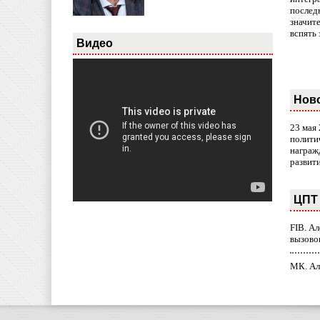
послед
значит
вспять 
Видео
Нов
23 мая
полити
награж
развит
ЦПТ 
FIB. А
вызово
МК. Ал