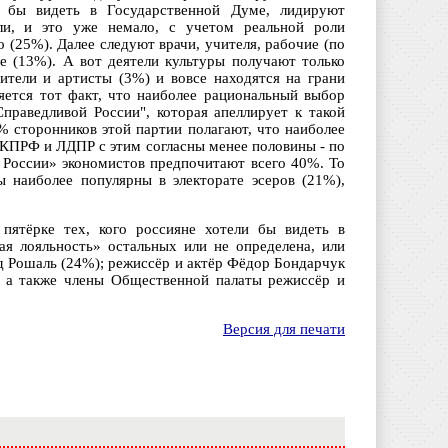
и бы видеть в Государственной Думе, лидируют
ли, и это уже немало, с учетом реальной роли
 (25%). Далее следуют врачи, учителя, рабочие (по
е (13%). А вот деятели культуры получают только
тели и артисты (3%) и вовсе находятся на грани
ется тот факт, что наиболее рациональный выбор
праведливой России", которая апеллирует к такой
% сторонников этой партии полагают, что наиболее
 КПРФ и ЛДПР с этим согласны менее половины - по
 России» экономистов предпочитают всего 40%. То
ы наиболее популярны в электорате эсеров (21%),
 пятёрке тех, кого россияне хотели бы видеть в
ая лояльность» остальных или не определена, или
ид Рошаль (24%); режиссёр и актёр Фёдор Бондарчук
; а также члены Общественной палаты режиссёр и
Версия для печати