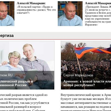
Алексей Макаркин:
Алексей Макарки
«В польской партии «Право и
«Президент Ливана 
справедливость» раскол. Что это
21 июля на встрече 
означает?»
Трампом в Белом до
представил ему все
план по укреплению
стабильности на гран
Израилем»
ертиза
тком.RU
Сергей Маркедонов
ленческий разрыв в
Армения: к новой власти или
еменной России
новой республике?
нческий разрыв является одной из
Внутриполитический кризис в Арм
ых политических проблем
бушует уже несколько месяцев. И е
нной России, так как усугубляется
массовые антиправительственные а
пиальной разницей в вопросе
начавшиеся, как реакция на подпис
ации в глобальный мир. События
премьер-министром Николом Паши