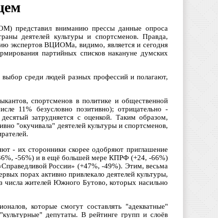
цем
ОМ) представил вниманию прессы данные опроса
траны деятелей культуры и спортсменов. Правда,
нию экспертов ВЦИОМа, видимо, является и сегодня
ормирования партийных списков накануне думских
 выбор среди людей разных профессий и полагают,
ыкантов, спортсменов в политике и общественной
сле 11% безусловно позитивно); отрицательно -
десятый затрудняется с оценкой. Таким образом,
ивно "окучивала" деятелей культуры и спортсменов,
ирателей.
ряют - их сторонники скорее одобряют приглашение
36%, -56%) и в ещё большей мере КПРФ (+24, -66%)
«Справедливой России» (+47%, -49%). Этим, весьма
первых порах активно привлекало деятелей культуры,
из числа жителей Южного Бутово, которых насильно
оналов, которые смогут составлять "адекватные"
"культурные" депутаты. В рейтинге групп и слоёв