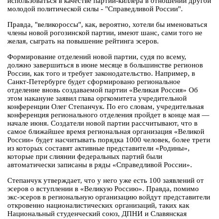
использоваться в качестве партии-киллера в отношении другой
молодой политической силы - "Справедливой России".
Правда, "великороссы", как, вероятно, хотели бы именоваться
члены новой рогозинской партии, имеют шанс, сами того не
желая, сыграть на повышение рейтинга эсеров.
Формирование отделений новой партии, судя по всему,
должно завершиться в июне месяце в большинстве регионов
России, как того и требует законодательство. Например, в
Санкт-Петербурге будет сформировано региональное
отделение вновь создаваемой партии «Великая Россия» Об
этом накануне заявил глава оргкомитета учредительной
конференции Олег Степанчук. По его словам, учредительная
конференция регионального отделения пройдет в конце мая —
начале июня. Создатели новой партии рассчитывают, что в
самое ближайшее время региональная организация «Великой
России» будет насчитывать порядка 1000 человек, более трети
из которых составят активные представители «Родины»,
которые при слиянии федеральных партий были
автоматически записаны в ряды «Справедливой России».
Степанчук утверждает, что у него уже есть 100 заявлений от
эсеров о вступлении в «Великую Россию». Правда, помимо
экс-эсеров в региональную организацию войдут представители
откровенно националистических организаций, таких как
Национальный студенческий союз, ДПНИ и Славянская