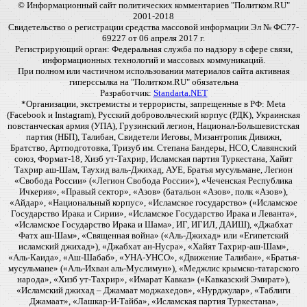
© Информационный сайт политических комментариев "Политком.RU"
2001-2018
Свидетельство о регистрации средства массовой информации Эл № ФС77-
69227 от 06 апреля 2017 г.
Регистрирующий орган: Федеральная служба по надзору в сфере связи,
информационных технологий и массовых коммуникаций.
При полном или частичном использовании материалов сайта активная
гиперссылка на "Политком.RU" обязательна
Разработчик:
Standarta.NET
*Организации, экстремисты и террористы, запрещенные в РФ: Meta
(Facebook и Instagram), Русский добровольческий корпус (РДК), Украинская
повстанческая армия (УПА), Грузинский легион, Национал-Большевистская
партия (НБП), Талибан, Свидетели Иеговы, Мизантропик Дивижн,
Братство, Артподготовка, Тризуб им. Степана Бандеры, НСО, Славянский
союз, Формат-18, Хизб ут-Тахрир, Исламская партия Туркестана, Хайят
Тахрир аш-Шам, Таухид валь-Джихад, АУЕ, Братья мусульмане, Легион
«Свобода России» («Легион Свобода России»), «Чеченская Республика
Ичкерия», «Правый сектор», «Азов» (батальон «Азов», полк «Азов»),
«Айдар», «Национальный корпус», «Исламское государство» («Исламское
Государство Ирака и Сирии», «Исламское Государство Ирака и Леванта»,
«Исламское Государство Ирака и Шама», ИГ, ИГИЛ, ДАИШ), «Джабхат
Фатх аш-Шам», «Священная война» («Аль-Джихад» или «Египетский
исламский джихад»), «Джабхат ан-Нусра», «Хайят Тахрир-аш-Шам»,
«Аль-Каида», «Аш-Шабаб», «УНА-УНСО», «Движение Талибан», «Братья-
мусульмане» («Аль-Ихван аль-Муслимун»), «Меджлис крымско-татарского
народа», «Хизб ут-Тахрир», «Имарат Кавказ» («Кавказский Эмират»),
«Исламский джихад – Джамаат моджахедов», «Нурджулар», «Таблиги
Джамаат», «Лашкар-И-Тайба», «Исламская партия Туркестана»,