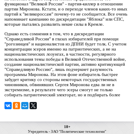
функционал "Великой России" - партия-киллер в отношении
партии Миронова. Кстати, и о переходе членов каких-то иных
партий к "великороссам" почему-то не сообщается. Все очень
напоминает кампанию по дискредитации "Яблока" или СПС,
которые пытались развалить некие силы в Кремле.
Однако есть сомнения в том, что в дискредитации
"Справедливой России" в глазах избирателей при помощи
"рогозинцев" и националистов из ДПНИ будет толк. С учетом
концентрации эсеров именно на патриотических, а не на
националистических лозунгах, в частности, регулярного
использования темы победы в Великой Отечественной войне,
создание националистической партии, активно критикующей
"Справедливую Россию", лишь подчеркнет разумность
программы Миронова. На этом фоне избиратель быстрее
забудет критику со стороны некоторых государственных
чиновников, обвинявших Сергея Миронова едва ли не в
экстремизме, в результате чего эсеры смогут не только
собирать патриотический электорат, но и подбирать более
18+
Учредитель - ЗАО "Политические технологии"