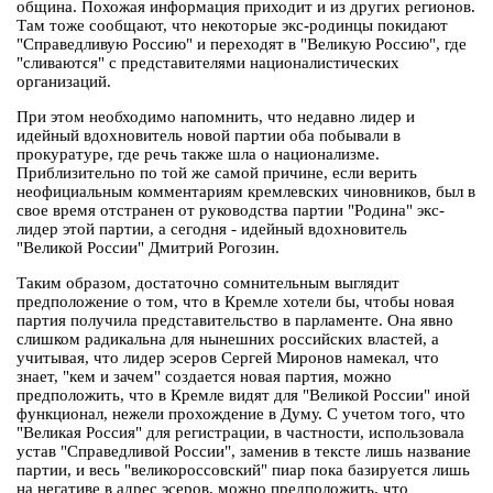
община. Похожая информация приходит и из других регионов.
Там тоже сообщают, что некоторые экс-родинцы покидают
"Справедливую Россию" и переходят в "Великую Россию", где
"сливаются" с представителями националистических
организаций.
При этом необходимо напомнить, что недавно лидер и
идейный вдохновитель новой партии оба побывали в
прокуратуре, где речь также шла о национализме.
Приблизительно по той же самой причине, если верить
неофициальным комментариям кремлевских чиновников, был в
свое время отстранен от руководства партии "Родина" экс-
лидер этой партии, а сегодня - идейный вдохновитель
"Великой России" Дмитрий Рогозин.
Таким образом, достаточно сомнительным выглядит
предположение о том, что в Кремле хотели бы, чтобы новая
партия получила представительство в парламенте. Она явно
слишком радикальна для нынешних российских властей, а
учитывая, что лидер эсеров Сергей Миронов намекал, что
знает, "кем и зачем" создается новая партия, можно
предположить, что в Кремле видят для "Великой России" иной
функционал, нежели прохождение в Думу. С учетом того, что
"Великая Россия" для регистрации, в частности, использовала
устав "Справедливой России", заменив в тексте лишь название
партии, и весь "великороссовский" пиар пока базируется лишь
на негативе в адрес эсеров, можно предположить, что