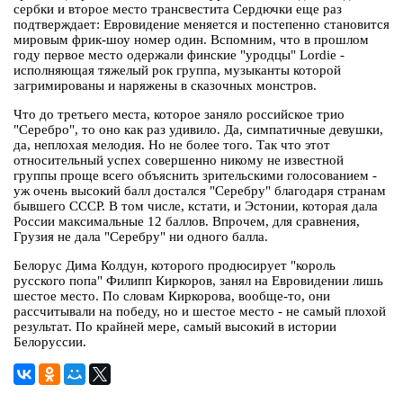
сербки и второе место трансвестита Сердючки еще раз
подтверждает: Евровидение меняется и постепенно становится
мировым фрик-шоу номер один. Вспомним, что в прошлом
году первое место одержали финские "уродцы" Lordie -
исполняющая тяжелый рок группа, музыканты которой
загримированы и наряжены в сказочных монстров.
Что до третьего места, которое заняло российское трио
"Серебро", то оно как раз удивило. Да, симпатичные девушки,
да, неплохая мелодия. Но не более того. Так что этот
относительный успех совершенно никому не известной
группы проще всего объяснить зрительскими голосованием -
уж очень высокий балл достался "Серебру" благодаря странам
бывшего СССР. В том числе, кстати, и Эстонии, которая дала
России максимальные 12 баллов. Впрочем, для сравнения,
Грузия не дала "Серебру" ни одного балла.
Белорус Дима Колдун, которого продюсирует "король
русского попа" Филипп Киркоров, занял на Евровидении лишь
шестое место. По словам Киркорова, вообще-то, они
рассчитывали на победу, но и шестое место - не самый плохой
результат. По крайней мере, самый высокий в истории
Белоруссии.