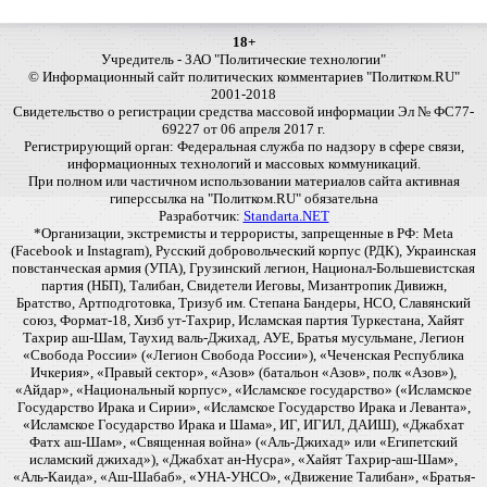
18+
Учредитель - ЗАО "Политические технологии"
© Информационный сайт политических комментариев "Политком.RU"
2001-2018
Свидетельство о регистрации средства массовой информации Эл № ФС77-
69227 от 06 апреля 2017 г.
Регистрирующий орган: Федеральная служба по надзору в сфере связи,
информационных технологий и массовых коммуникаций.
При полном или частичном использовании материалов сайта активная
гиперссылка на "Политком.RU" обязательна
Разработчик:
Standarta.NET
*Организации, экстремисты и террористы, запрещенные в РФ: Meta
(Facebook и Instagram), Русский добровольческий корпус (РДК), Украинская
повстанческая армия (УПА), Грузинский легион, Национал-Большевистская
партия (НБП), Талибан, Свидетели Иеговы, Мизантропик Дивижн,
Братство, Артподготовка, Тризуб им. Степана Бандеры, НСО, Славянский
союз, Формат-18, Хизб ут-Тахрир, Исламская партия Туркестана, Хайят
Тахрир аш-Шам, Таухид валь-Джихад, АУЕ, Братья мусульмане, Легион
«Свобода России» («Легион Свобода России»), «Чеченская Республика
Ичкерия», «Правый сектор», «Азов» (батальон «Азов», полк «Азов»),
«Айдар», «Национальный корпус», «Исламское государство» («Исламское
Государство Ирака и Сирии», «Исламское Государство Ирака и Леванта»,
«Исламское Государство Ирака и Шама», ИГ, ИГИЛ, ДАИШ), «Джабхат
Фатх аш-Шам», «Священная война» («Аль-Джихад» или «Египетский
исламский джихад»), «Джабхат ан-Нусра», «Хайят Тахрир-аш-Шам»,
«Аль-Каида», «Аш-Шабаб», «УНА-УНСО», «Движение Талибан», «Братья-