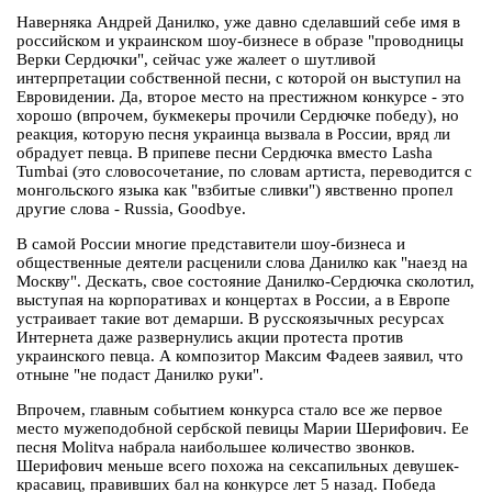
Наверняка Андрей Данилко, уже давно сделавший себе имя в
российском и украинском шоу-бизнесе в образе "проводницы
Верки Сердючки", сейчас уже жалеет о шутливой
интерпретации собственной песни, с которой он выступил на
Евровидении. Да, второе место на престижном конкурсе - это
хорошо (впрочем, букмекеры прочили Сердючке победу), но
реакция, которую песня украинца вызвала в России, вряд ли
обрадует певца. В припеве песни Сердючка вместо Lasha
Tumbai (это словосочетание, по словам артиста, переводится с
монгольского языка как "взбитые сливки") явственно пропел
другие слова - Russia, Goodbye.
В самой России многие представители шоу-бизнеса и
общественные деятели расценили слова Данилко как "наезд на
Москву". Дескать, свое состояние Данилко-Сердючка сколотил,
выступая на корпоративах и концертах в России, а в Европе
устраивает такие вот демарши. В русскоязычных ресурсах
Интернета даже развернулись акции протеста против
украинского певца. А композитор Максим Фадеев заявил, что
отныне "не подаст Данилко руки".
Впрочем, главным событием конкурса стало все же первое
место мужеподобной сербской певицы Марии Шерифович. Ее
песня Molitva набрала наибольшее количество звонков.
Шерифович меньше всего похожа на сексапильных девушек-
красавиц, правивших бал на конкурсе лет 5 назад. Победа