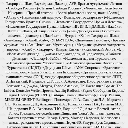
Тахрир аш-Шам, Таухид валь-Джихад, АУЕ, Братья мусульмане, Легион
«Свобода России» («Легион Свобода России»), «Чеченская Республика
Ичкерия», «Правый сектор», «Азов» (батальон «Азов», полк «Азов»),
«Айдар», «Национальный корпус», «Исламское государство» («Исламское
Государство Ирака и Сирии», «Исламское Государство Ирака и Леванта»,
«Исламское Государство Ирака и Шама», ИГ, ИГИЛ, ДАИШ), «Джабхат
Фатх аш-Шам», «Священная война» («Аль-Джихад» или «Египетский
исламский джихад»), «Джабхат ан-Нусра», «Хайят Тахрир-аш-Шам»,
«Аль-Каида», «Аш-Шабаб», «УНА-УНСО», «Движение Талибан», «Братья-
мусульмане» («Аль-Ихван аль-Муслимун»), «Меджлис крымско-татарского
народа», «Хизб ут-Тахрир», «Имарат Кавказ» («Кавказский Эмират»),
«Исламский джихад – Джамаат моджахедов», «Нурджулар», «Таблиги
Джамаат», «Лашкар-И-Тайба», «Исламская партия Туркестана»,
«Исламское движение Узбекистана», «Исламское движение Восточного
Туркестана» (ИДВТ), «Джунд аш-Шам», «АУМ Синрике», «Братство»
Корчинского, «Тризуб им. Степана Бандеры», «Организация украинских
националистов» (ОУН), международное общественное движение ЛГБТ,
А.Навальный, К.Буданов, Д.Гордон, А.Арестович. Иностранные агенты:
Телеканал «Дождь», Медуза, Голос Америки, ТК Настоящее Время, The
Insider, Deutsche Welle, Проект, Azatliq Radiosi, «Радио Свободная Европа/
Радио Свобода» (PCE/PC), Сибирь. Реалии, Фактограф, Север. Реалии,
MEDIUM-ORIENT, Bellingcat, Пономарев Л. А., Савицкая Л.А., Маркелов
С.Е., Камалягин Д.Н., Апахончич Д.А., Толоконникова Н.А., Гельман М.А.,
Шендерович В.А., Верзилов П.Ю., Баданин Р.С., Альянс Врачей, Агора,
Голос, Гражданское содействие, Династия (фонд), За права человека,
Комитет против пыток, Левада-Центр, Молодая Карелия, Московская
школа гражданского просвещения, Пермь-36, Ракурс, Русь Сидящая,
Сахаровский центр, Сибирский экологический центр, ИАЦ Сова, Союз