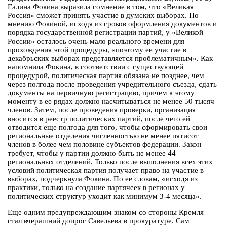
Галина Фокина выразила сомнение в том, что «Великая
Россия» сможет принять участие в думских выборах. По
мнению Фокиной, исходя из сроков оформления документов и
порядка государственной регистрации партий, у «Великой
России» осталось очень мало реального времени для
прохождения этой процедуры, «поэтому ее участие в
декабрьских выборах представляется проблематичным». Как
напомнила Фокина, в соответствии с существующей
процедурой, политическая партия обязана не позднее, чем
через полгода после проведения учредительного съезда, сдать
документы на первичную регистрацию, причем к этому
моменту в ее рядах должно насчитываться не менее 50 тысяч
членов. Затем, после проведения проверки, организация
вносится в реестр политических партий, после чего ей
отводится еще полгода для того, чтобы сформировать свои
региональные отделения численностью не менее пятисот
членов в более чем половине субъектов федерации. Закон
требует, чтобы у партии должно быть не менее 44
региональных отделений. Только после выполнения всех этих
условий политическая партия получает право на участие в
выборах, подчеркнула Фокина. По ее словам, «исходя из
практики, только на создание партячеек в регионах у
политических структур уходит как минимум 3-4 месяца».
Еще одним предупреждающим знаком со стороны Кремля
стал вчерашний допрос Савельева в прокуратуре. Сам