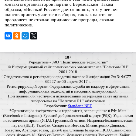
контакты организаторов партии с Березовским. Таким
образом, «Великой России» дается понять, что у нее нет
шансов принять участие в выборах, так как партия не
преодолеет не столько юридические преграды, сколько
политические.
18+
Учредитель - ЗАО "Политические технологии"
© Информационный сайт политических комментариев "Политком.RU"
2001-2018
Свидетельство о регистрации средства массовой информации Эл № ФС77-
69227 от 06 апреля 2017 г.
Регистрирующий орган: Федеральная служба по надзору в сфере связи,
информационных технологий и массовых коммуникаций.
При полном или частичном использовании материалов сайта активная
гиперссылка на "Политком.RU" обязательна
Разработчик:
Standarta.NET
*Организации, экстремисты и террористы, запрещенные в РФ: Meta
(Facebook и Instagram), Русский добровольческий корпус (РДК), Украинская
повстанческая армия (УПА), Грузинский легион, Национал-Большевистская
партия (НБП), Талибан, Свидетели Иеговы, Мизантропик Дивижн,
Братство, Артподготовка, Тризуб им. Степана Бандеры, НСО, Славянский
союз, Формат-18, Хизб ут-Тахрир, Исламская партия Туркестана, Хайят