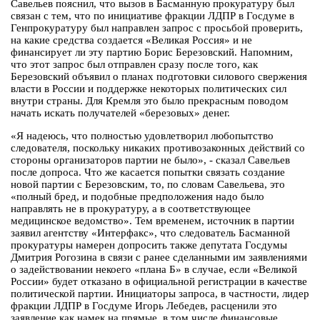
Савельев пояснил, что вызов в Басманную прокуратуру был
связан с тем, что по инициативе фракции ЛДПР в Госдуме в
Генпрокуратуру был направлен запрос с просьбой проверить,
на какие средства создается «Великая Россия» и не
финансирует ли эту партию Борис Березовский. Напомним,
что этот запрос был отправлен сразу после того, как
Березовский объявил о планах подготовки силового свержения
власти в России и поддержке некоторых политических сил
внутри страны. Для Кремля это было прекрасным поводом
начать искать получателей «березовых» денег.
«Я надеюсь, что полностью удовлетворил любопытство
следователя, поскольку никаких противозаконных действий со
стороны организаторов партии не было», - сказал Савельев
после допроса. Что же касается попытки связать создание
новой партии с Березовским, то, по словам Савельева, это
«полный бред, и подобные предположения надо было
направлять не в прокуратуру, а в соответствующее
медицинское ведомство». Тем временем, источник в партии
заявил агентству «Интерфакс», что следователь Басманной
прокуратуры намерен допросить также депутата Госдумы
Дмитрия Рогозина в связи с ранее сделанными им заявлениями
о задействовании некоего «плана Б» в случае, если «Великой
России» будет отказано в официальной регистрации в качестве
политической партии. Инициаторы запроса, в частности, лидер
фракции ЛДПР в Госдуме Игорь Лебедев, расценили это
заявление как намек на прямые, в том числе финансовые,