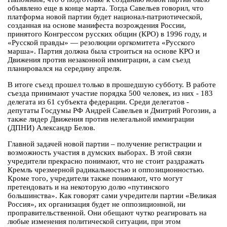
объявлено еще в конце марта. Тогда Савельев говорил, что
платформа новой партии будет национал-патриотической,
созданная на основе манифеста возрождения России,
принятого Конгрессом русских общин (КРО) в 1996 году, и
«Русской правды» — резолюции оргкомитета «Русского
марша». Партия должна была строиться на основе КРО и
Движения против незаконной иммиграции, а сам съезд
планировался на середину апреля.
В итоге съезд прошел только в прошедшую субботу. В работе
съезда принимают участие порядка 500 человек, из них - 183
делегата из 61 субъекта федерации. Среди делегатов -
депутаты Госдумы РФ Андрей Савельев и Дмитрий Рогозин, а
также лидер Движения против нелегальной иммиграции
(ДПНИ) Александр Белов.
Главной задачей новой партии – получение регистрации и
возможность участия в думских выборах. В этой связи
учредители прекрасно понимают, что не стоит раздражать
Кремль чрезмерной радикальностью и оппозиционностью.
Кроме того, учредители также понимают, что могут
претендовать и на некоторую долю «путинского
большинства». Как говорят сами учредители партии «Великая
Россия», их организация будет не оппозиционной, ни
проправительственной. Они обещают чутко реагировать на
любые изменения политической ситуации, при этом