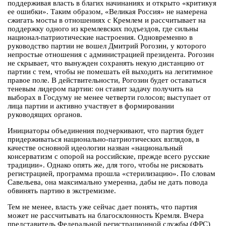
поддерживая власть в благих начинаниях и открыто «критикуя
ее ошибки». Таким образом, «Великая Россия» не намерена
сжигать мосты в отношениях с Кремлем и рассчитывает на
поддержку одного из кремлевских подъездов, где сильны
национал-патриотические настроения. Одновременно в
руководство партии не вошел Дмитрий Рогозин, у которого
непростые отношения с администрацией президента. Рогозин
не скрывает, что вынужден сохранять некую дистанцию от
партии с тем, чтобы не помешать ей выходить на легитимное
правое поле. В действительности, Рогозин будет оставаться
теневым лидером партии: он ставит задачу получить на
выборах в Госдуму не менее четверти голосов; выступает от
лица партии и активно участвует в формировании
руководящих органов.
Инициаторы объединения подчеркивают, что партия будет
придерживаться национально-патриотических взглядов, в
качестве основной идеологии назван «национальный
консерватизм с опорой на российские, прежде всего русские
традиции». Однако опять же, для того, чтобы не рисковать
регистрацией, программа прошла «стерилизацию». По словам
Савельева, она максимально умеренна, дабы не дать повода
обвинять партию в экстремизме.
Тем не менее, власть уже сейчас дает понять, что партия
может не рассчитывать на благосклонность Кремля. Вчера
представитель Федеральной регистрационной службы (ФРС)