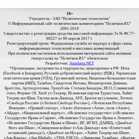
18+
Учредитель - ЗАО "Политические технологии"
© Информационный сайт политических комментариев "Политком.RU"
2001-2018
Свидетельство о регистрации средства массовой информации Эл № ФС77-
69227 от 06 апреля 2017 г.
Регистрирующий орган: Федеральная служба по надзору в сфере связи,
информационных технологий и массовых коммуникаций.
При полном или частичном использовании материалов сайта активная
гиперссылка на "Политком.RU" обязательна
Разработчик:
Standarta.NET
*Организации, экстремисты и террористы, запрещенные в РФ: Meta
(Facebook и Instagram), Русский добровольческий корпус (РДК), Украинская
повстанческая армия (УПА), Грузинский легион, Национал-Большевистская
партия (НБП), Талибан, Свидетели Иеговы, Мизантропик Дивижн,
Братство, Артподготовка, Тризуб им. Степана Бандеры, НСО, Славянский
союз, Формат-18, Хизб ут-Тахрир, Исламская партия Туркестана, Хайят
Тахрир аш-Шам, Таухид валь-Джихад, АУЕ, Братья мусульмане, Легион
«Свобода России» («Легион Свобода России»), «Чеченская Республика
Ичкерия», «Правый сектор», «Азов» (батальон «Азов», полк «Азов»),
«Айдар», «Национальный корпус», «Исламское государство» («Исламское
Государство Ирака и Сирии», «Исламское Государство Ирака и Леванта»,
«Исламское Государство Ирака и Шама», ИГ, ИГИЛ, ДАИШ), «Джабхат
Фатх аш-Шам», «Священная война» («Аль-Джихад» или «Египетский
исламский джихад»), «Джабхат ан-Нусра», «Хайят Тахрир-аш-Шам»,
«Аль-Каида», «Аш-Шабаб», «УНА-УНСО», «Движение Талибан», «Братья-