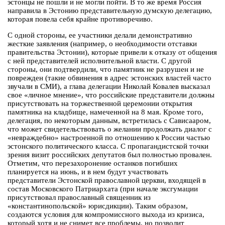
эстонцы не пошли и не могли пойти. В то же время Россия
направила в Эстонию представительную думскую делегацию,
которая повела себя крайне противоречиво.
С одной стороны, ее участники делали демонстративно
жесткие заявления (например, о необходимости отставки
правительства Эстонии), которые привели к отказу от общения
с ней представителей исполнительной власти. С другой
стороны, они подтвердили, что памятник не разрушен и не
поврежден (такие обвинения в адрес эстонских властей часто
звучали в СМИ), а глава делегации Николай Ковалев высказал
свое «личное мнение», что российские представители должны
присутствовать на торжественной церемонии открытия
памятника на кладбище, намеченной на 8 мая. Кроме того,
делегация, по некоторым данным, встретилась с Сависааром,
что может свидетельствовать о желании продолжать диалог с
«невраждебно» настроенной по отношению к России частью
эстонского политического класса. С пропагандистской точки
зрения визит российских депутатов был полностью провален.
Отметим, что перезахоронение останков погибших
планируется на июнь, и в нем будут участвовать
представители Эстонской православной церкви, входящей в
состав Московского Патриархата (при начале эксгумации
присутствовал православный священник из
«константинопольской» юрисдикции). Таким образом,
создаются условия для компромиссного выхода из кризиса,
который хотя и не снимет все проблемы, но позволит