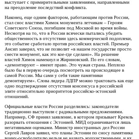
выступает с примирительными заявлениями, направленными
на преодоление последствий конфликта.
Наконец, еще одним фактором, работающим против России,
стал снос властями Химок монумента летчикам – Героям
Советского Союза, погибшим под Москвой во время войны.
Несмотря на то, что в России всячески пытались убедить
общественность в отсутствии здесь коммерческой подоплеки,
это событие сработало против российских властей. Премьер
Ансип заверил, что не позволит «в нашем государстве просто
снести монумент, как это кое-где сделано». На решение
властей Химок намекнул и Жириновский. По его словам,
«демонтируют – имеют право. Это чужая страна. Неплохо
было бы в первую очередь посмотреть на происходящее в
самой России. Мы сами у себя такие памятники
демонтируем». Слова лидера ЛДПР можно трактовать как еще
одно подтверждение отсутствия консенсуса в российской
элите относительно приоритетов российско-эстонский
отношений.
Официальные власти России разделились: законодатели
традиционно выступили с радикальными предложениями.
Например, СФ принял заявление, в котором призывает Кремль
разорвать отношения с Эстонией. МИД ограничивается лишь
негативными оценками. Министр иностранных дел России
Сергей Лавров заявил, что планы Эстонии по сносу памятника
воину-освободителю нельзя не назвать кощунственными, и их