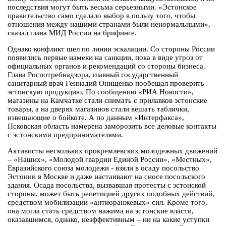
последствия могут быть весьма серьезными. «Эстонское
правительство само сделало выбор в пользу того, чтобы
отношения между нашими странами были ненормальными», –
сказал глава МИД России на брифинге.
Однако конфликт шел по линии эскалации. Со стороны России
появились первые намеки на санкции, пока в виде угроз от
официальных органов и рекомендаций со стороны бизнеса.
Глава Роспотребнадзора, главный государственный
санитарный врач Геннадий Онищенко пообещал проверить
эстонскую продукцию. По сообщению «РИА Новости»,
магазины на Камчатке стали снимать с прилавков эстонские
товары, а на дверях магазинов стали вешать таблички,
извещающие о бойкоте. А по данным «Интерфакса»,
Псковская область намерена заморозить все деловые контакты
с эстонскими предпринимателями.
Активисты нескольких прокремлевских молодежных движений
– «Наших», «Молодой гвардии Единой России», «Местных»,
Евразийского союза молодежи - взяли в осаду посольство
Эстонии в Москве и даже настаивают на сносе посольского
здания. Осада посольства, вызвавшая протесты с эстонской
стороны, может быть репетицией других подобных действий,
средством мобилизации «антиоранжевых» сил. Кроме того,
она могла стать средством нажима на эстонские власти,
оказавшимся, однако, неэффективным – ни на какие уступки