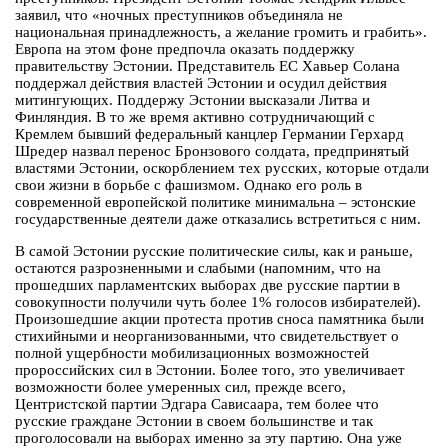
заявил, что «ночных преступников объединяла не
национальная принадлежность, а желание громить и грабить».
Европа на этом фоне предпочла оказать поддержку
правительству Эстонии. Представитель ЕС Хавьер Солана
поддержал действия властей Эстонии и осудил действия
митингующих. Поддержу Эстонии высказали Литва и
Финляндия. В то же время активно сотрудничающий с
Кремлем бывший федеральный канцлер Германии Герхард
Шредер назвал перенос Бронзового солдата, предпринятый
властями Эстонии, оскорблением тех русских, которые отдали
свои жизни в борьбе с фашизмом. Однако его роль в
современной европейской политике минимальна – эстонские
государственные деятели даже отказались встретиться с ним.
В самой Эстонии русские политические силы, как и раньше,
остаются разрозненными и слабыми (напомним, что на
прошедших парламентских выборах две русские партии в
совокупности получили чуть более 1% голосов избирателей).
Произошедшие акции протеста против сноса памятника были
стихийными и неорганизованными, что свидетельствует о
полной ущербности мобилизационных возможностей
пророссийских сил в Эстонии. Более того, это увеличивает
возможности более умеренных сил, прежде всего,
Центристской партии Эдгара Сависаара, тем более что
русские граждане Эстонии в своем большинстве и так
проголосовали на выборах именно за эту партию. Она уже