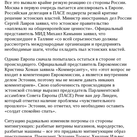
Все это вызвало крайне резкую реакцию со стороны России.
Москва в первую очередь пытается апеллировать к Европе.
Российская делегация в ПАСЕ подвергла резкой критике
решение эстонских властей. Министр иностранных дел России
Сергей Лавров заявил, что эстонское правительство
«наплевало на общеевропейские ценности». Официальный
представитель МИД Михаил Камынин заявил, что
происшедшее в Таллине «со всей серьезностью должны
рассмотреть международные организации и предпринять
необходимые шаги, чтобы охладить пыл эстонских властей.
Однако Европа сначала попыталась остаться в стороне от
происходящего. Официальный представитель Еврокомиссии
Кристина Хоман заявила «Коммерсанту», что «этот вопрос не
входит в компетенцию Еврокомиссии, а является внутренним
делом Эстонии, поэтому мы не можем давать никаких
комментариев». Свою озабоченность происходящим в
эстонской столице выразил председатель Парламентской
ассамблеи Совета Европы (ПАСЕ) Рене ван дер Линден,
который отметил наличие проблемы «чувствительного
прошлого» Эстонии, но отметил, что необходимо оставить
«солдат спокойно спать».
Ситуацию радикально изменили погромы со стороны
митингующих: разбитые витрины магазинов, мародерство,
разбитые машины – все это придавало митингующим образ
преступников. Президент Эстонии Тоомас Хендрик Ильвес