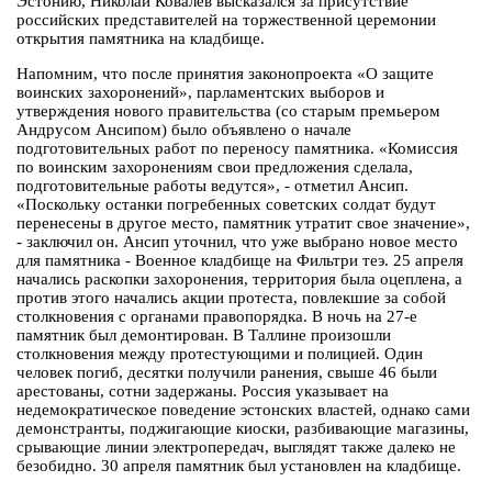
Эстонию, Николай Ковалев высказался за присутствие
российских представителей на торжественной церемонии
открытия памятника на кладбище.
Напомним, что после принятия законопроекта «О защите
воинских захоронений», парламентских выборов и
утверждения нового правительства (со старым премьером
Андрусом Ансипом) было объявлено о начале
подготовительных работ по переносу памятника. «Комиссия
по воинским захоронениям свои предложения сделала,
подготовительные работы ведутся», - отметил Ансип.
«Поскольку останки погребенных советских солдат будут
перенесены в другое место, памятник утратит свое значение»,
- заключил он. Ансип уточнил, что уже выбрано новое место
для памятника - Военное кладбище на Фильтри теэ. 25 апреля
начались раскопки захоронения, территория была оцеплена, а
против этого начались акции протеста, повлекшие за собой
столкновения с органами правопорядка. В ночь на 27-е
памятник был демонтирован. В Таллине произошли
столкновения между протестующими и полицией. Один
человек погиб, десятки получили ранения, свыше 46 были
арестованы, сотни задержаны. Россия указывает на
недемократическое поведение эстонских властей, однако сами
демонстранты, поджигающие киоски, разбивающие магазины,
срывающие линии электропередач, выглядят также далеко не
безобидно. 30 апреля памятник был установлен на кладбище.