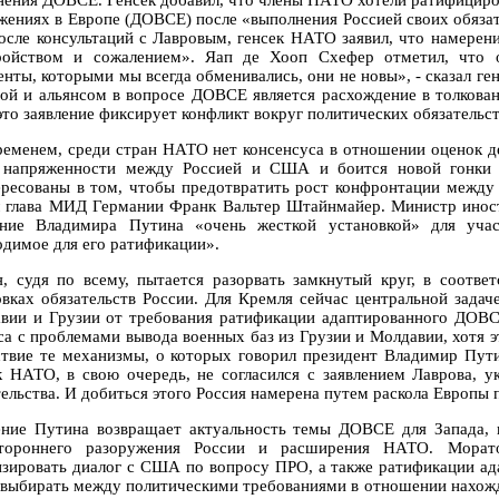
нения ДОВСЕ. Генсек добавил, что члены НАТО хотели ратифицир
жениях в Европе (ДОВСЕ) после «выполнения Россией своих обязате
осле консультаций с Лавровым, генсек НАТО заявил, что намерен
ройством и сожалением». Яап де Хооп Схефер отметил, что 
енты, которыми мы всегда обменивались, они не новы», - сказал г
ой и альянсом в вопросе ДОВСЕ является расхождение в толкован
это заявление фиксирует конфликт вокруг политических обязательст
ременем, среди стран НАТО нет консенсуса в отношении оценок де
 напряженности между Россией и США и боится новой гонки 
ересованы в том, чтобы предотвратить рост конфронтации межд
л глава МИД Германии Франк Вальтер Штайнмайер. Министр инос
ение Владимира Путина «очень жесткой установкой» для учас
одимое для его ратификации».
я, судя по всему, пытается разорвать замкнутый круг, в соотве
овках обязательств России. Для Кремля сейчас центральной задаче
вии и Грузии от требования ратификации адаптированного ДОВСЕ.
са с проблемами вывода военных баз из Грузии и Молдавии, хотя э
ствие те механизмы, о которых говорил президент Владимир Пути
к НАТО, в свою очередь, не согласился с заявлением Лаврова, у
тельства. И добиться этого Россия намерена путем раскола Европы 
ение Путина возвращает актуальность темы ДОВСЕ для Запада, 
стороннего разоружения России и расширения НАТО. Морат
изировать диалог с США по вопросу ПРО, а также ратификации а
 выбирать между политическими требованиями в отношении нахожд