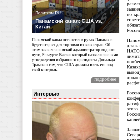
разме
заяви
Политком.RU
по кр
совет
Панамский канал: США vs.
обяза
Китай
Росси
Панамский канал останется в руках Панамы и
Напом
будет открыт для торговли из всех стран. Об
для к
этом заявил панамский администратор водного
НАТО 
пути, Рикаурте Васкес который назвал опасными
лимит
утверждения избранного президента Дональда
пообе
Трампа о том, что США должны взять его под
Казах
свой контроль.
выводу
должн
подробнее
расфор
Росси
Интервью
конфе
ратиф
этого
Росси
капле
Заявл
Север