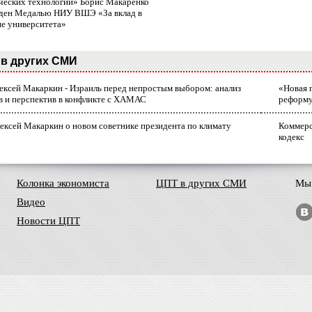
ческих технологий» Борис Макаренко
ден Медалью НИУ ВШЭ «За вклад в
ие университета»
в других СМИ
лексей Макаркин - Израиль перед непростым выбором: анализ
«Новая 
в и перспектив в конфликте с ХАМАС
реформ
ексей Макаркин о новом советнике президента по климату
Коммерс
кодекс
Колонка экономиста
ЦПТ в других СМИ
Мы 
Видео
Новости ЦПТ