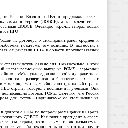
дент России Владимир Путин предложил ввести
ях силах в Европе (ДОВСЕ), а в последствии –
ированный ДОВСЕ. Очевидно, Кремль выбрал новый
ентов ПРО.
России из договора о ликвидации ракет средней и
инобороны поддержал эту позицию. В частности, в
висеть от действий США в области противоракетной
 стратегический баланс сил. Показательно в этой
рый назвал возможный выход из РСМД «серьезной
войны». «Мы унаследовали проблему ракетного
ководства о развертывании баллистических ракет
ни могли поражать важнейшие центры нашей страны
я ПВО страны, говорил с военными и учеными. Они
оду подписавший договор РСМД. Заметим, что Россия
розе для России «Першингам»: об этом заявил на
и в диалоге с США по вопросу размещения в Европе
тированного ДОВСЕ. Как заявил президент в своем
твенная страна, которая имеет так называемые
неры» ведут себя некорректно, при этом планируют