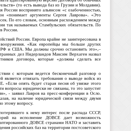
овать адаптированную версию Договора об обычных
льств» (то есть вывода баз из Грузии и Молдавии).
ия России воспринято альянсом «с озабоченностью,
он «понимает аргументы Сергея Лаврова». «Это
енсек. По его словам, основным расхождением между
ии так называемых Стамбульских обязательств. По
в России.
йствий России. Европа крайне не заинтересована в
вооружения. «Как европейцы мы больше других
у РФ и США. Мы должны срочно остановить это»,–
транных дел Нидерландов Максим Верхаген назвал
тников договора, которые «должны сделать все
тствии с которым ведется бесконечный разговор о
й является отвязать требования о выводе войск из
 «Если опять будет старая песня об увязке этого
ти вопросы юридически не связаны, то это запустит
н», - заявил Лавров на пресс-конференции в Осло.
казав, на наличие юридической связи между двумя
по этому вопросу.
потерявшего к нему интерес после распада СССР,
орий на исполнение ДОВСЕ дает возможность
даптированного ДОВСЕ странами НАТО и заставить
ения российских баз на территории постсоветского