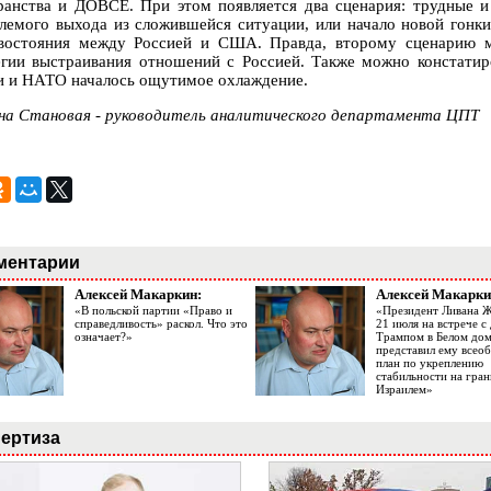
ранства и ДОВСЕ. При этом появляется два сценария: трудные и
лемого выхода из сложившейся ситуации, или начало новой гонк
востояния между Россией и США. Правда, второму сценарию м
егии выстраивания отношений с Россией. Также можно констатир
и и НАТО началось ощутимое охлаждение.
на Становая - руководитель аналитического департамента ЦПТ
ментарии
Алексей Макаркин:
Алексей Макарки
«В польской партии «Право и
«Президент Ливана 
справедливость» раскол. Что это
21 июля на встрече 
означает?»
Трампом в Белом до
представил ему все
план по укреплению
стабильности на гран
Израилем»
ертиза