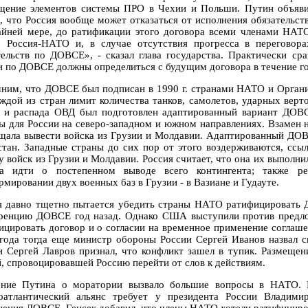
щение элементов системы ПРО в Чехии и Польши. Путин объяв
л, что Россия вообще может отказаться от исполнения обязательст
айней мере, до ратификации этого договора всеми членами НАТО
е Россия-НАТО и, в случае отсутствия прогресса в переговор
тельств по ДОВСЕ», - сказал глава государства. Практически с
и по ДОВСЕ должны определиться с будущим договора в течение го
ним, что ДОВСЕ был подписан в 1990 г. странами НАТО и Органи
аждой из стран лимит количества танков, самолетов, ударных верт
и распада ОВД был подготовлен адаптированный вариант ДОВС
ы для России на северо-западном и южном направлениях. Взамен 
щала вывести войска из Грузии и Молдавии. Адаптированный ДОВ
стан. Западные страны до сих пор от этого воздерживаются, ссы
 войск из Грузии и Молдавии. Россия считает, что она их выполнил
а идти о постепенном выводе всего контингента; также р
мировании двух военных баз в Грузии - в Вазиане и Гудауте.
я давно тщетно пытается убедить страны НАТО ратифицировать 
ренцию ДОВСЕ год назад. Однако США выступили против предло
ицировать договор и о согласии на временное применение соглашен
 года тогда еще министр обороны России Сергей Иванов назвал 
и Сергей Лавров признал, что конфликт зашел в тупик. Размеще
й, спровоцировавшей Россию перейти от слов к действиям.
ение Путина о моратории вызвало большие вопросы в НАТО. 
оатлантический альянс требует у президента России Владим