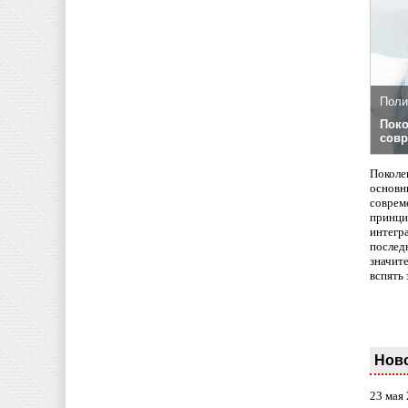
Поли
Поко
совр
Поколе
основн
совреме
принци
интегр
послед
значит
вспять 
Нов
23 мая