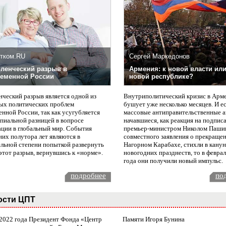
тком.RU
Сергей Маркедонов
ленческий разрыв в
Армения: к новой власти или
еменной России
новой республике?
нческий разрыв является одной из
Внутриполитический кризис в Арм
ых политических проблем
бушует уже несколько месяцев. И е
нной России, так как усугубляется
массовые антиправительственные а
пиальной разницей в вопросе
начавшиеся, как реакция на подпис
ации в глобальный мир. События
премьер-министром Николом Паши
них полутора лет являются в
совместного заявления о прекращен
ельной степени попыткой развернуть
Нагорном Карабахе, стихли в канун
этот разрыв, вернувшись к «норме».
новогодних празднеств, то в февра
года они получили новый импульс.
подробнее
по
ости ЦПТ
 2022 года Президент Фонда «Центр
Памяти Игоря Бунина