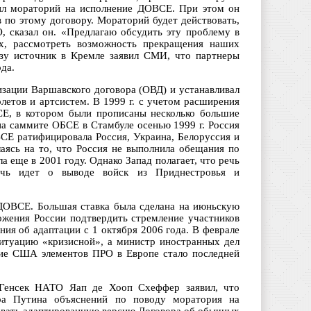
ил мораторий на исполнение ДОВСЕ. При этом он
в по этому договору. Мораторий будет действовать,
, сказал он. «Предлагаю обсудить эту проблему в
ах, рассмотреть возможность прекращения наших
разу источник в Кремле заявил СМИ, что партнеры
да.
зации Варшавского договора (ОВД) и устанавливал
олетов и артсистем. В 1999 г. с учетом расширения
Е, в котором были прописаны несколько большие
на саммите ОБСЕ в Стамбуле осенью 1999 г. Россия
СЕ ратифицировала Россия, Украина, Белоруссия и
лаясь на то, что Россия не выполнила обещания по
а еще в 2001 году. Однако Запад полагает, что речь
ечь идет о выводе войск из Приднестровья и
ДОВСЕ. Большая ставка была сделана на июньскую
жения России подтвердить стремление участников
ия об адаптации с 1 октября 2006 года. В феврале
ситуацию «кризисной», а министр иностранных дел
ние США элементов ПРО в Европе стало последней
Генсек НАТО Яап де Хооп Схеффер заявил, что
ира Путина объяснений по поводу моратория на