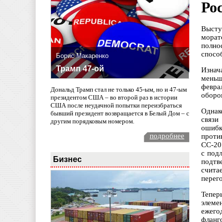
Ро
Высту
морат
полно
спосо
Борис Макаренко
Трамп 47-ой
Изнач
меньш
февра
Дональд Трамп стал не только 45-ым, но и 47-ым
оборо
президентом США – во второй раз в истории
США после неудачной попытки переизбраться
Однак
бывший президент возвращается в Белый Дом – с
связи
другим порядковым номером.
ошибк
подробнее
проти
СС-20
с под
Бизнес
подтв
счита
перег
Тепер
элеме
ежего
фланг