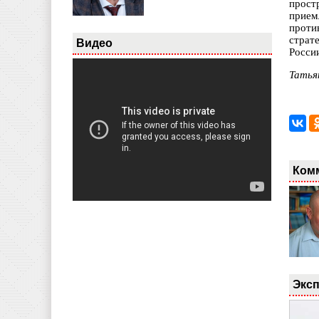
прост
прием
проти
страт
Видео
Росси
Татья
Ком
Эксп