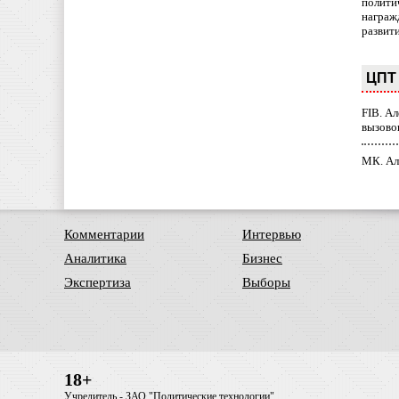
полити
награж
развит
ЦПТ 
FIB. А
вызово
МК. Ал
Комментарии
Интервью
Аналитика
Бизнес
Экспертиза
Выборы
18+
Учредитель - ЗАО "Политические технологии"