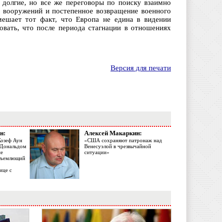
 долгие, но все же переговоры по поиску взаимно
и вооружений и постепенное возвращение военного
ешает тот факт, что Европа не едина в видении
овать, что после периода стагнации в отношениях
Версия для печати
н:
Алексей Макаркин:
Жозеф Аун
«США сохраняют патронаж над
с Дональдом
Венесуэлой в чрезвычайной
ме
ситуации»
объемлющий
ице с