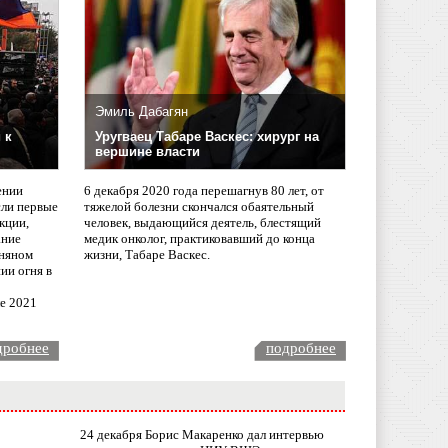
Эмиль Дабагян
 к
Уругваец Табаре Васкес: хирург на
вершине власти
ении
6 декабря 2020 года перешагнув 80 лет, от
сли первые
тяжелой болезни скончался обаятельный
кции,
человек, выдающийся деятель, блестящий
ание
медик онколог, практиковавший до конца
няном
жизни, Табаре Васкес.
ии огня в
ле 2021
дробнее
подробнее
24 декабря Борис Макаренко дал интервью