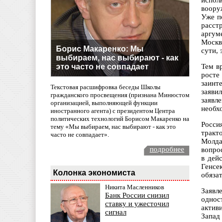
испол
воору
Уже п
расст
аргум
Москв
Борис Макаренко: Мы
сути, 
выбираем, нас выбирают - как
это часто не совпадает
Тем в
росте
заинт
Текстовая расшифровка беседы Школы
заяви
гражданского просвещения (признана Минюстом
заявл
организацией, выполняющей функции
необх
иностранного агента) с президентом Центра
политических технологий Борисом Макаренко на
Росси
тему «Мы выбираем, нас выбирают - как это
тракт
часто не совпадает».
Молда
подробнее
вопро
в дей
Генсе
Колонка экономиста
обяза
Никита Масленников
Заявл
Банк России снизил
одно
ставку и ужесточил
актив
сигнал
Запад