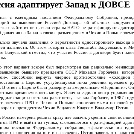
ссия адаптирует Запад к ДОВСЕ
пая с ежегодным посланием Федеральному Собранию, прези
орий на выполнение Россией Договора об обычных вооружени
стью выйти из него, если страны НАТО не ратифицируют адапт
б давления на Запад в связи с размещением в Чехии и Польше элем
ально звучали заявления о вероятности одностороннего выхода 
ей дальности. Об этом говорил глава Генштаба Балуевский, и М
ле Балуевский отметил, что участие России в договоре будет за
ны.
о этот вариант вскоре был пересмотрен как радикально меняющий
 заявление бывшего президента СССР Михаила Горбачева, кото
ой», способной вернуть ядерное противостояние «холодной 
востояния в Европе, усугубившуюся из-за решения прежнего ру
. В ответ в Европе были развернуты американские «Першинги». О
летным временем в пять минут. Я лично ездил в центр управлени
ердили: защиты от таких ракет нет», - заявил Горбачев, в 1987 г
ет элементы ПРО в Чехии и Польше сопоставимыми по своей уг
оворах с президентом Чехии Вацлавом Клаусом Владимир Путин.
ь Россия намерена решить сразу две задачи: укрепить свои позици
нтов ПРО и выйти из тупика, сложившегося с ратификацией адап
дном послании Федеральному собранию, «фактически мы единс
овые ограничения на юге и на севере». Путин заявил, что «парт