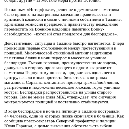
солдат, другие – за жесткие меры против Эстонии.
По данным «Интерфакса», решение о демонтаже памятника
было принято на экстренном заседании правительства и
кризисной комиссии в связи с ночными событиями в Таллине.
Кризисная комиссия предложила правительству немедленно
переместить на Военное кладбище памятник Воину-
освободителю, «который стал предлогом для беспорядков».
Действительно, ситуация в Таллине быстро нагнетается. Вчера
произошли первые столкновения между протестующими и
полицией. Многочасовой стихийный митинг защитников
памятника ближе к ночи перерос в массовые уличные
беспорядки. Тысячи горожан, преимущественно молодежь,
двинулись в сторону пролегающего в одном квартале от
памятника Пярнускому шоссе и, продвигаясь вдоль него к
центру, начали в знак протеста бить стекла в витринах
магазинов. Сорваны контактные провода трамвайной линии,
разграблены и подожжены несколько киосков, горят уличные
костры. Беспорядки распространились на улицы старого
города. Тем не менее глава МВД утверждает, что ситуация
контролируется полицией и постепенно стабилизуется.
В ходе беспорядков в ночь на пятницу в Таллине пострадали
44 человека, один из которых позже скончался в больнице. Как
сообщила пресс-секретарь Северной префектуры полиции
Юлия Гаранжа, с целью выяснения обстоятельств гибели