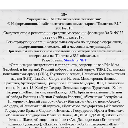
18+
Учредитель - ЗАО "Политические технологии"
© Информационный сайт политических комментариев "Политком.RU"
2001-2018
Свидетельство о регистрации средства массовой информации Эл № ФС77-
69227 от 06 апреля 2017 г.
Регистрирующий орган: Федеральная служба по надзору в сфере связи,
информационных технологий и массовых коммуникаций.
При полном или частичном использовании материалов сайта активная
гиперссылка на "Политком.RU" обязательна
Разработчик:
Standarta.NET
*Организации, экстремисты и террористы, запрещенные в РФ: Meta
(Facebook и Instagram), Русский добровольческий корпус (РДК), Украинская
повстанческая армия (УПА), Грузинский легион, Национал-Большевистская
партия (НБП), Талибан, Свидетели Иеговы, Мизантропик Дивижн,
Братство, Артподготовка, Тризуб им. Степана Бандеры, НСО, Славянский
союз, Формат-18, Хизб ут-Тахрир, Исламская партия Туркестана, Хайят
Тахрир аш-Шам, Таухид валь-Джихад, АУЕ, Братья мусульмане, Легион
«Свобода России» («Легион Свобода России»), «Чеченская Республика
Ичкерия», «Правый сектор», «Азов» (батальон «Азов», полк «Азов»),
«Айдар», «Национальный корпус», «Исламское государство» («Исламское
Государство Ирака и Сирии», «Исламское Государство Ирака и Леванта»,
«Исламское Государство Ирака и Шама», ИГ, ИГИЛ, ДАИШ), «Джабхат
Фатх аш-Шам», «Священная война» («Аль-Джихад» или «Египетский
исламский джихад»), «Джабхат ан-Нусра», «Хайят Тахрир-аш-Шам»,