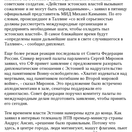
советским солдатам. «Действия эстонских властей вызывают
сожаление и не могут быть оправданными», - заявил в пятницу
официальный представитель МИД Михаил Камынин. По его
словам, происшедшее в Таллине «со всей серьезностью
должны рассмотреть международные организации и
предпринять необходимые шаги, чтобы охладить пыл
эстонских властей». В самое ближайшее время будут
«определены наши дальнейшие шаги в свете случившегося в
Таллине», - сообщил дипломат.
Еще более резкая реакция последовала от Совета Федерации
России. Спикер верхней палаты парламента Сергей Миронов
заявил, что СФ примет заявление с предложением разорвать
дипломатические отношения с Эстонией за надругательство
над памятником Воину-освободителю. «Хватит издеваться над
мертвыми, над памятником погибшим во Второй мировой
войне», - сказал Миронов. Это предложение было встречено
аплодисментами в зале, сенаторы поддержали его
единогласно. Совет федерации поручил комитету палаты по
международным делам подготовить заявление, чтобы принять
его сегодня.
Тем временем власти Эстонии намерены идти до конца. Как
заявил в интервью телеканалу НТВ премьер-министр страны
Андрус Ансип, «решение было правильным. Потому что
здесь, в центре города, люди митингуют, машут флагами, пьют