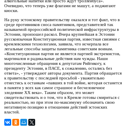
алкогольные напитки или просто ждут троллейбуса».
Очевидно, что теперь уже флагами не машут, а поджигают
киоски.
На руку эстонскому правительству оказался и тот факт, что в
среде противников сноса памятников, представителей так
называемой пророссийской политической инфраструктуры в
Эстонии, произошел раскол. Вчера крупнейшая в Эстонии
русскоязычная Конституционная партия, известная связями с
кремлевскими технологами, заявила, что исчерпала все
легальные способы защиты памятника советским воинам.
«Конституционная партия не является партией экстремистов,
маргиналов и радикальные действия нам чужды. Наши
многочисленные обращения к депутатам Рийгикогу, к
президенту Эстонии, в ПАСЕ, к сожалению, остались без
ответа», - утверждают авторы документа. Партия обращается
к правительству с последней просьбой - уважительно
отнестись к останкам «павших в той войне, которая останется
в памяти у всех как самое страшное и бесчеловечное
злодеяние XX века». Таким образом, это может
свидетельствовать и о том, что в Кремле готовы смириться с
реальностью, но при этом по-максимуму обозначить свою
негативную позицию в отношении действий эстонских
властей.