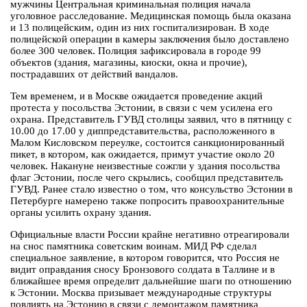
мужчины Центральная криминальная полиция начала
уголовное расследование. Медицинская помощь была оказана
и 13 полицейским, один из них госпитализирован. В ходе
полицейской операции в камеры заключения было доставлено
более 300 человек. Полиция зафиксировала в городе 99
объектов (здания, магазины, киоски, окна и прочие),
пострадавших от действий вандалов.
Тем временем, и в Москве ожидается проведение акций
протеста у посольства Эстонии, в связи с чем усилена его
охрана. Представитель ГУВД столицы заявил, что в пятницу с
10.00 до 17.00 у диппредставительства, расположенного в
Малом Кисловском переулке, состоится санкционированный
пикет, в котором, как ожидается, примут участие около 20
человек. Накануне неизвестные сожгли у здания посольства
флаг Эстонии, после чего скрылись, сообщил представитель
ГУВД. Ранее стало известно о том, что консульство Эстонии в
Петербурге намерено также попросить правоохранительные
органы усилить охрану здания.
Официальные власти России крайне негативно отреагировали
на снос памятника советским воинам. МИД РФ сделал
специальное заявление, в котором говорится, что Россия не
видит оправдания сносу Бронзового солдата в Таллине и в
ближайшее время определит дальнейшие шаги по отношению
к Эстонии. Москва призывает международные структуры
повлиять на Эстонию в связи с демонтажом памятника