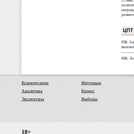
23 мая
полити
награж
развит
ЦПТ 
FIB. А
вызово
МК. Ал
Комментарии
Интервью
Аналитика
Бизнес
Экспертиза
Выборы
18+