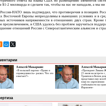
етричного ответа на планы США по размещению элементов сист
 $1-2 миллиарда и сделаем так, чтобы на нас не нападали, а мы ни
 Россия-НАТО лишь подтвердил, что противоречия в позициях Ро
ах Восточной Европы непреодолимы в нынешних условиях и в сред
вых источников напряженности в отношениях двух стран. Кроме т
м преувеличением, и США удалось без проблем заручиться поддер
удшение отношений России с Североатлантическим альянсом и стр
ментарии
Алексей Макаркин:
Алексей Макарки
«В польской партии «Право и
«Президент Ливана 
справедливость» раскол. Что это
21 июля на встрече 
означает?»
Трампом в Белом до
представил ему все
план по укреплению
стабильности на гран
Израилем»
ертиза