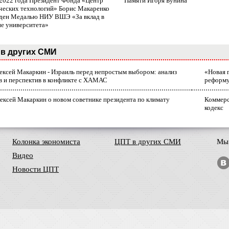
 2022 года Президент Фонда «Центр
Памяти Игоря Бунина
ческих технологий» Борис Макаренко
ден Медалью НИУ ВШЭ «За вклад в
ие университета»
в других СМИ
лексей Макаркин - Израиль перед непростым выбором: анализ
«Новая 
в и перспектив в конфликте с ХАМАС
реформ
ексей Макаркин о новом советнике президента по климату
Коммерс
кодекс
Колонка экономиста
ЦПТ в других СМИ
Мы 
Видео
Новости ЦПТ