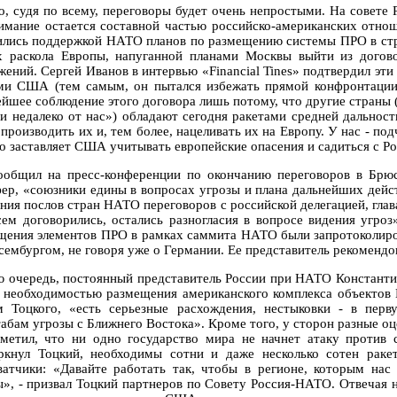
о, судя по всему, переговоры будет очень непростыми. На совете
имание остается составной частью российско-американских отно
ились поддержкой НАТО планов по размещению системы ПРО в стр
х раскола Европы, напуганной планами Москвы выйти из догов
ений. Сергей Иванов в интервью «Financial Tines» подтвердил эти 
ми США (тем самым, он пытался избежать прямой конфронтации)
ейшее соблюдение этого договора лишь потому, что другие страны (
ни недалеко от нас») обладают сегодня ракетами средней дальност
производить их и, тем более, нацеливать их на Европу. У нас - по
то заставляет США учитывать европейские опасения и садиться с Ро
ообщил на пресс-конференции по окончанию переговоров в Брюс
ер, «союзники едины в вопросах угрозы и плана дальнейших дейст
ния послов стран НАТО переговоров с российской делегацией, глава 
сем договорились, остались разногласия в вопросе видения угро
щения элементов ПРО в рамках саммита НАТО были запротоколиро
сембургом, не говоря уже о Германии. Ее представитель рекоменд
ю очередь, постоянный представитель России при НАТО Константин 
 необходимостью размещения американского комплекса объектов 
м Тоцкого, «есть серьезные расхождения, нестыковки - в пер
абам угрозы с Ближнего Востока». Кроме того, у сторон разные оц
метил, что ни одно государство мира не начнет атаку против с
ркнул Тоцкий, необходимы сотни и даже несколько сотен раке
ватчики: «Давайте работать так, чтобы в регионе, которым нас 
ы», - призвал Тоцкий партнеров по Совету Россия-НАТО. Отвечая н