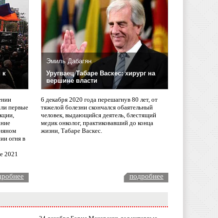
Эмиль Дабагян
 к
Уругваец Табаре Васкес: хирург на
вершине власти
ении
6 декабря 2020 года перешагнув 80 лет, от
сли первые
тяжелой болезни скончался обаятельный
кции,
человек, выдающийся деятель, блестящий
ание
медик онколог, практиковавший до конца
няном
жизни, Табаре Васкес.
ии огня в
ле 2021
дробнее
подробнее