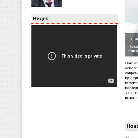
Видео
Поли
Поко
совр
Поколе
основн
совреме
принци
интегр
послед
значит
вспять 
Нов