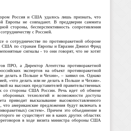
тором Россия и США удалось лишь признать, что
й Европы не совпадают. В преддверии саммита
ной стороны, бесперспективность сопротивления
сотрудничеству с Россией.
е о сотрудничестве по противоракетной обороне
аря США по странам Европы и Евразии Дэниэл Фрид
епонятные сигналы - то они говорят, что не хотят
в ПРО, а Директор Агентства противоракетной
оссийских экспертов на объект противоракетной
е делать в Польше и Чехии», – заявил он. Однако
ей, «что делать или не делать в Польше и Чехии».
ылкой на высоких представителей правительственных
к со стороны США России. Речь идет об обмене
е оборонных технологий и возможности доступа
ета приводит высказывание высокопоставленного
м, что американские предложения будут включать в
иворакетных) систем». Причем это объединение в
торого не существует ни в каких других областях
переговоров в ходе визита министра обороны США