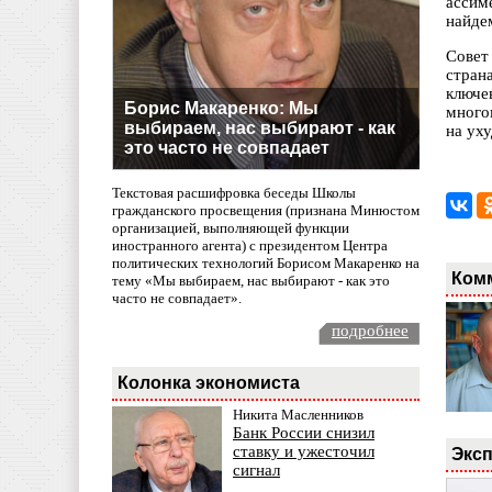
ассим
найдем
Совет
стран
ключе
Борис Макаренко: Мы
много
выбираем, нас выбирают - как
на ух
это часто не совпадает
Текстовая расшифровка беседы Школы
гражданского просвещения (признана Минюстом
организацией, выполняющей функции
иностранного агента) с президентом Центра
политических технологий Борисом Макаренко на
Ком
тему «Мы выбираем, нас выбирают - как это
часто не совпадает».
подробнее
Колонка экономиста
Никита Масленников
Банк России снизил
ставку и ужесточил
Эксп
сигнал