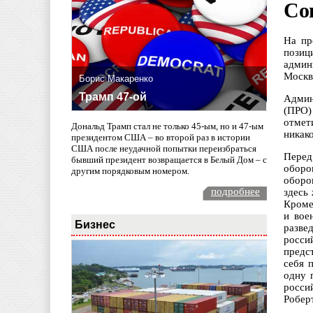
Со
На пр
позиц
админ
Москв
Борис Макаренко
Трамп 47-ой
Админ
(ПРО)
отмет
Дональд Трамп стал не только 45-ым, но и 47-ым
никак
президентом США – во второй раз в истории
США после неудачной попытки переизбраться
Перед
бывший президент возвращается в Белый Дом – с
оборо
другим порядковым номером.
оборо
подробнее
здесь
Кроме
и вое
Бизнес
разве
росси
предс
себя 
одну 
росси
Роберт