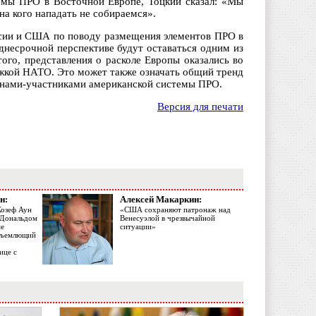
емы ПРО в Восточной Европе, Тоцкий сказал: «Мы
 на кого нападать не собираемся».
ссии и США по поводу размещения элементов ПРО в
несрочной перспективе будут оставаться одним из
ого, представления о расколе Европы оказались во
жкой НАТО. Это может также означать общий тренд
анами-участниками американской системы ПРО.
Версия для печати
н:
Алексей Макаркин:
Жозеф Аун
«США сохраняют патронаж над
с Дональдом
Венесуэлой в чрезвычайной
ме
ситуации»
объемлющий
ице с