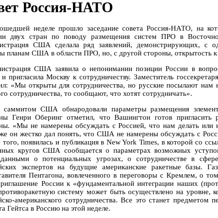
вет Россия-НАТО
ошедшей неделе прошло заседание совета Россия-НАТО, на ко
ии двух стран по поводу размещения систем ПРО в Восточно
истрация США сделала ряд заявлений, демонстрирующих, с од
ы планам США в области ПРО, но, с другой стороны, открытость к 
истрация США заявила о непонимании позиции России в вопрос
 и пригласила Москву к сотрудничеству. Заместитель госсекрет
ил: «Мы открыты для сотрудничества, но русские посылают нам н
ого сотрудничества, то сообщают, что хотят сотрудничать».
 саммитом США обнародовали параметры размещения элементо
ны Генри Оберинг отметил, что Вашингтон готов пригласить р
ны. «Мы не намерены обсуждать с Россией, что нам делать или н
 же он жестко дал понять, что США не намерены обсуждать с Росси
 того, появилась и публикация в New York Times, в которой со сс
нных кругов США сообщается о параметрах возможных уступо
дданными о потенциальных угрозах, о сотрудничестве в сфер
йских экспертов на будущие американские ракетные базы. Газ
тавителя Пентагона, вовлеченного в переговоры с Кремлем, о то
приглашение России к «фундаментальной интеграции наших (прот
противоракетную систему может быть осуществлено на уровне, ко
йско-американского сотрудничества. Все это станет предметом 
а Гейтса в Россию на этой неделе.