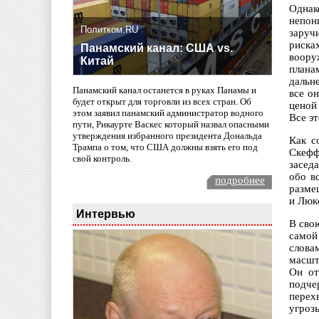
Однак
непон
Политком.RU
заруч
риска
Панамский канал: США vs.
вооруж
Китай
плана
дальн
Панамский канал останется в руках Панамы и
все о
будет открыт для торговли из всех стран. Об
ценой 
этом заявил панамский администратор водного
Все э
пути, Рикаурте Васкес который назвал опасными
утверждения избранного президента Дональда
Как с
Трампа о том, что США должны взять его под
Скефф
свой контроль.
заседа
обо в
подробнее
разме
и Люк
Интервью
В сво
самой
слова
масшт
Он от
подче
перех
угроз