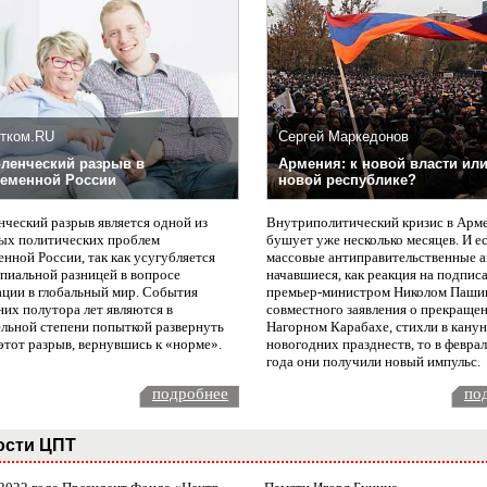
тком.RU
Сергей Маркедонов
ленческий разрыв в
Армения: к новой власти или
еменной России
новой республике?
нческий разрыв является одной из
Внутриполитический кризис в Арм
ых политических проблем
бушует уже несколько месяцев. И е
нной России, так как усугубляется
массовые антиправительственные а
пиальной разницей в вопросе
начавшиеся, как реакция на подпис
ации в глобальный мир. События
премьер-министром Николом Паши
них полутора лет являются в
совместного заявления о прекращен
ельной степени попыткой развернуть
Нагорном Карабахе, стихли в канун
этот разрыв, вернувшись к «норме».
новогодних празднеств, то в февра
года они получили новый импульс.
подробнее
по
ости ЦПТ