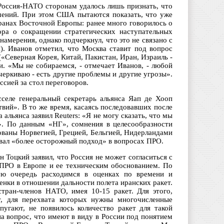
 Россия-НАТО сторонам удалось лишь признать, что
шений. При этом США пытаются показать, что уже
анах Восточной Европы: ранее много говорилось о
ора о сокращении стратегических наступательных
намерения, однако подчеркнул, что это не связано с
. Иванов отметил, что Москва ставит под вопрос
«Северная Корея, Китай, Пакистан, Иран, Израиль -
и. «Мы не собираемся, - отмечает Иванов, - любой
дчеркиваю - есть другие проблемы и другие угрозы».
ссией за стол переговоров.
селе генеральный секретарь альянса Яап де Хооп
вий». В то же время, касаясь последовавших после
альянса заявил Reuters: «Я не могу сказать, что мы
з». По данным «НГ», сомнения в целесообразности
ваны Норвегией, Грецией, Бельгией, Нидерландами
овал «более осторожный подход» в вопросах ПРО.
Тоцкий заявил, что Россия не может согласиться с
ПРО в Европе и ее техническим обоснованием. По
вую очередь расходимся в оценках по времени и
енки в отношении дальности полета иранских ракет.
тран-членов НАТО, имея 10-15 ракет. Для этого,
т, для перехвата которых нужны многочисленные
пугают, не появилось количество ракет для такой
а вопрос, что имеют в виду в России под понятием