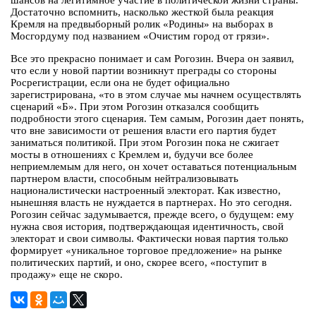
шансов на легитимное участие в политической жизни страны.
Достаточно вспомнить, насколько жесткой была реакция
Кремля на предвыборный ролик «Родины» на выборах в
Мосгордуму под названием «Очистим город от грязи».
Все это прекрасно понимает и сам Рогозин. Вчера он заявил,
что если у новой партии возникнут преграды со стороны
Росрегистрации, если она не будет официально
зарегистрирована, «то в этом случае мы начнем осуществлять
сценарий «Б». При этом Рогозин отказался сообщить
подробности этого сценария. Тем самым, Рогозин дает понять,
что вне зависимости от решения власти его партия будет
заниматься политикой. При этом Рогозин пока не сжигает
мосты в отношениях с Кремлем и, будучи все более
неприемлемым для него, он хочет оставаться потенциальным
партнером власти, способным нейтрализовывать
националистически настроенный электорат. Как известно,
нынешняя власть не нуждается в партнерах. Но это сегодня.
Рогозин сейчас задумывается, прежде всего, о будущем: ему
нужна своя история, подтверждающая идентичность, свой
электорат и свои символы. Фактически новая партия только
формирует «уникальное торговое предложение» на рынке
политических партий, и оно, скорее всего, «поступит в
продажу» еще не скоро.