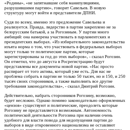
«Родины», «не запятнавшие себя манипуляциями,
разрушившими партию», говорит Савельев. В новую
структуру могут войти и представители ДПНИ.
Судя по всему, именно это предложение Савельева и
реализуется. Правда, лидерство в партии закреплено не за
белорусским батькой, а за Рогозиным. У партии много
амбиций: она намерена участвовать в парламентских и
президентских выборах. «Из избирательного законодательства
изъята норма о том, что участвовать в федеральных выборах
могут только те политические партии, которые
зарегистрированы за год до этих выборов», - сказал Рогозин.
Он отметил, что до августа в Росрегистрацию будут
представлены все документы новой партии. «Нас просто
распирает от того актива, который уже есть. Для нас не
проблема собрать в партии не только 50 тысяч, но и 150, и 250
тысяч своих сторонников, а также выполнить все другие
требования законодательства», - сказал Дмитрий Рогозин.
Действительно, набрать сторонников Рогозину, возможно,
будет несложно. Однако помимо законодательно оформленных
«цензов» существуют и политические, преодолеть которые
Рогозину не представляется возможным. Автономность
политической деятельности Рогозина при наличии очень
удобного для власти повода для недопущения партии до
выборов в виде откровенного национализма не оставляют