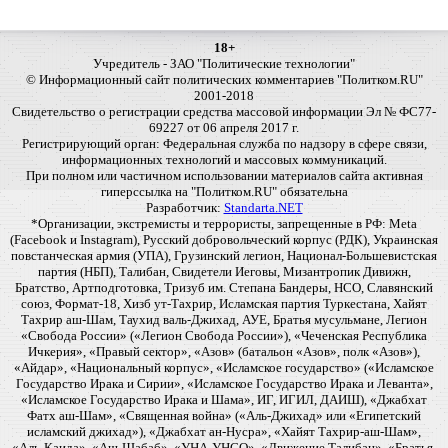
18+
Учредитель - ЗАО "Политические технологии"
© Информационный сайт политических комментариев "Политком.RU"
2001-2018
Свидетельство о регистрации средства массовой информации Эл № ФС77-
69227 от 06 апреля 2017 г.
Регистрирующий орган: Федеральная служба по надзору в сфере связи,
информационных технологий и массовых коммуникаций.
При полном или частичном использовании материалов сайта активная
гиперссылка на "Политком.RU" обязательна
Разработчик:
Standarta.NET
*Организации, экстремисты и террористы, запрещенные в РФ: Meta
(Facebook и Instagram), Русский добровольческий корпус (РДК), Украинская
повстанческая армия (УПА), Грузинский легион, Национал-Большевистская
партия (НБП), Талибан, Свидетели Иеговы, Мизантропик Дивижн,
Братство, Артподготовка, Тризуб им. Степана Бандеры, НСО, Славянский
союз, Формат-18, Хизб ут-Тахрир, Исламская партия Туркестана, Хайят
Тахрир аш-Шам, Таухид валь-Джихад, АУЕ, Братья мусульмане, Легион
«Свобода России» («Легион Свобода России»), «Чеченская Республика
Ичкерия», «Правый сектор», «Азов» (батальон «Азов», полк «Азов»),
«Айдар», «Национальный корпус», «Исламское государство» («Исламское
Государство Ирака и Сирии», «Исламское Государство Ирака и Леванта»,
«Исламское Государство Ирака и Шама», ИГ, ИГИЛ, ДАИШ), «Джабхат
Фатх аш-Шам», «Священная война» («Аль-Джихад» или «Египетский
исламский джихад»), «Джабхат ан-Нусра», «Хайят Тахрир-аш-Шам»,
«Аль-Каида», «Аш-Шабаб», «УНА-УНСО», «Движение Талибан», «Братья-