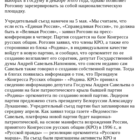
выборах в Госдуму в декабре этого года, однако позволяет
Рогозину зарезервировать за собой националистическую
площадку.
Учредительный съезд намечен на 5 мая. «Мы считаем, что
если есть «Единая Россия», «Справедливая Россия», то должна
быть и «Великая Россия», - заявил Рогозин на пресс-
конференции в четверг. Партия создается на базе Конгресса
русских общин. Рогозин заявил, что члены КРО, а также его
сторонники из блока «Родина», в индивидуальном качестве
войдут в новую партию, и сообщил, что оргкомитет по ее
созданию возглавляет его соратник, депутат Государственной
думы Андрей Савельев.Напомним, что совсем недавно сам
Савельев также говорил о создании собственной партии. Тогда
в блогах появилась информация о том, что Президиум
«Конгресса Русских общин» - «Родина. КРО» принял к
сведению информацию депутата Госдумы Андрея Савельева о
создании на базе патриотического крыла бывшей партии
«Родина» оргкомитета по созданию новой партии. Лидером
партии предложено стать президенту Белоруссии Александру
Лукашенко. Учредительный съезд партии был запланирован на
середину апреля. Как заявил тогда газете «Ведомости»
Савельев, платформа новой партии будет национал-
патриотической, на основе манифеста возрождения России,
принятого Конгрессом русских общин (КРО) в 1996 г., и
«Русской правды» — резолюции оргкомитета «Русского
марша». На съезд были приглашены активисты КРО и