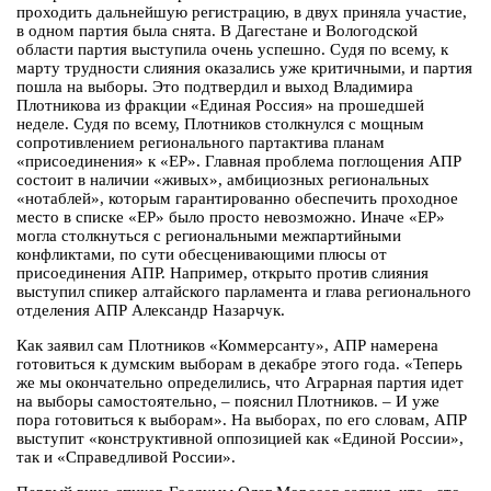
проходить дальнейшую регистрацию, в двух приняла участие,
в одном партия была снята. В Дагестане и Вологодской
области партия выступила очень успешно. Судя по всему, к
марту трудности слияния оказались уже критичными, и партия
пошла на выборы. Это подтвердил и выход Владимира
Плотникова из фракции «Единая Россия» на прошедшей
неделе. Судя по всему, Плотников столкнулся с мощным
сопротивлением регионального партактива планам
«присоединения» к «ЕР». Главная проблема поглощения АПР
состоит в наличии «живых», амбициозных региональных
«нотаблей», которым гарантированно обеспечить проходное
место в списке «ЕР» было просто невозможно. Иначе «ЕР»
могла столкнуться с региональными межпартийными
конфликтами, по сути обесценивающими плюсы от
присоединения АПР. Например, открыто против слияния
выступил спикер алтайского парламента и глава регионального
отделения АПР Александр Назарчук.
Как заявил сам Плотников «Коммерсанту», АПР намерена
готовиться к думским выборам в декабре этого года. «Теперь
же мы окончательно определились, что Аграрная партия идет
на выборы самостоятельно, – пояснил Плотников. – И уже
пора готовиться к выборам». На выборах, по его словам, АПР
выступит «конструктивной оппозицией как «Единой России»,
так и «Справедливой России».