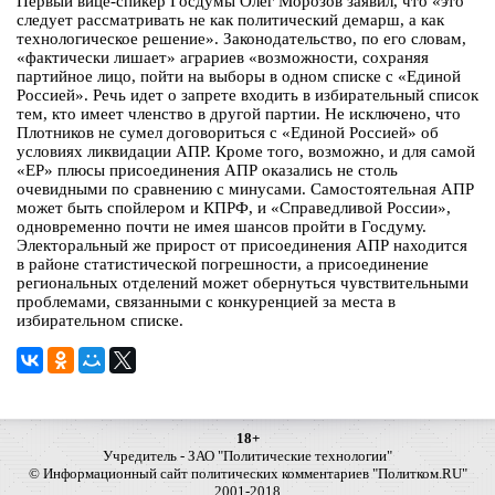
Первый вице-спикер Госдумы Олег Морозов заявил, что «это
следует рассматривать не как политический демарш, а как
технологическое решение». Законодательство, по его словам,
«фактически лишает» аграриев «возможности, сохраняя
партийное лицо, пойти на выборы в одном списке с «Единой
Россией». Речь идет о запрете входить в избирательный список
тем, кто имеет членство в другой партии. Не исключено, что
Плотников не сумел договориться с «Единой Россией» об
условиях ликвидации АПР. Кроме того, возможно, и для самой
«ЕР» плюсы присоединения АПР оказались не столь
очевидными по сравнению с минусами. Самостоятельная АПР
может быть спойлером и КПРФ, и «Справедливой России»,
одновременно почти не имея шансов пройти в Госдуму.
Электоральный же прирост от присоединения АПР находится
в районе статистической погрешности, а присоединение
региональных отделений может обернуться чувствительными
проблемами, связанными с конкуренцией за места в
избирательном списке.
18+
Учредитель - ЗАО "Политические технологии"
© Информационный сайт политических комментариев "Политком.RU"
2001-2018