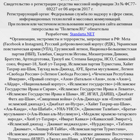
Свидетельство о регистрации средства массовой информации Эл № ФС77-
69227 от 06 апреля 2017 г.
Регистрирующий орган: Федеральная служба по надзору в сфере связи,
информационных технологий и массовых коммуникаций.
При полном или частичном использовании материалов сайта активная
гиперссылка на "Политком.RU" обязательна
Разработчик:
Standarta.NET
*Организации, экстремисты и террористы, запрещенные в РФ: Meta
(Facebook и Instagram), Русский добровольческий корпус (РДК), Украинская
повстанческая армия (УПА), Грузинский легион, Национал-Большевистская
партия (НБП), Талибан, Свидетели Иеговы, Мизантропик Дивижн,
Братство, Артподготовка, Тризуб им. Степана Бандеры, НСО, Славянский
союз, Формат-18, Хизб ут-Тахрир, Исламская партия Туркестана, Хайят
Тахрир аш-Шам, Таухид валь-Джихад, АУЕ, Братья мусульмане, Легион
«Свобода России» («Легион Свобода России»), «Чеченская Республика
Ичкерия», «Правый сектор», «Азов» (батальон «Азов», полк «Азов»),
«Айдар», «Национальный корпус», «Исламское государство» («Исламское
Государство Ирака и Сирии», «Исламское Государство Ирака и Леванта»,
«Исламское Государство Ирака и Шама», ИГ, ИГИЛ, ДАИШ), «Джабхат
Фатх аш-Шам», «Священная война» («Аль-Джихад» или «Египетский
исламский джихад»), «Джабхат ан-Нусра», «Хайят Тахрир-аш-Шам»,
«Аль-Каида», «Аш-Шабаб», «УНА-УНСО», «Движение Талибан», «Братья-
мусульмане» («Аль-Ихван аль-Муслимун»), «Меджлис крымско-татарского
народа», «Хизб ут-Тахрир», «Имарат Кавказ» («Кавказский Эмират»),
«Исламский джихад – Джамаат моджахедов», «Нурджулар», «Таблиги
Джамаат», «Лашкар-И-Тайба», «Исламская партия Туркестана»,
«Исламское движение Узбекистана», «Исламское движение Восточного
Туркестана» (ИДВТ), «Джунд аш-Шам», «АУМ Синрике», «Братство»