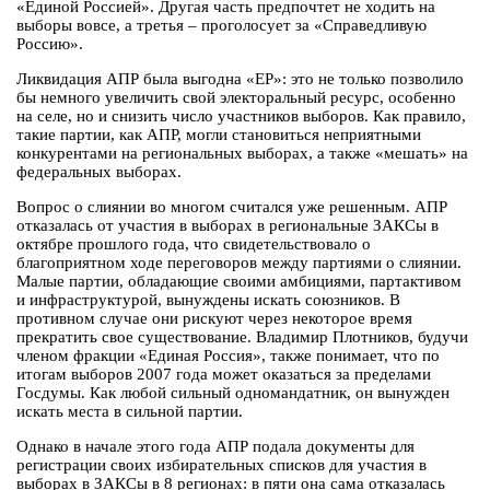
«Единой Россией». Другая часть предпочтет не ходить на
выборы вовсе, а третья – проголосует за «Справедливую
Россию».
Ликвидация АПР была выгодна «ЕР»: это не только позволило
бы немного увеличить свой электоральный ресурс, особенно
на селе, но и снизить число участников выборов. Как правило,
такие партии, как АПР, могли становиться неприятными
конкурентами на региональных выборах, а также «мешать» на
федеральных выборах.
Вопрос о слиянии во многом считался уже решенным. АПР
отказалась от участия в выборах в региональные ЗАКСы в
октябре прошлого года, что свидетельствовало о
благоприятном ходе переговоров между партиями о слиянии.
Малые партии, обладающие своими амбициями, партактивом
и инфраструктурой, вынуждены искать союзников. В
противном случае они рискуют через некоторое время
прекратить свое существование. Владимир Плотников, будучи
членом фракции «Единая Россия», также понимает, что по
итогам выборов 2007 года может оказаться за пределами
Госдумы. Как любой сильный одномандатник, он вынужден
искать места в сильной партии.
Однако в начале этого года АПР подала документы для
регистрации своих избирательных списков для участия в
выборах в ЗАКСы в 8 регионах: в пяти она сама отказалась