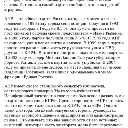
партия. Источник в самой партии сообщил, что речь идет об
аграриях.
АПР – старейшая партия России, которая с момента своего
появления в 1993 году теряла свои позиции. Получив в 1993
году на выборах в Госдуме 8,5 %, она сумела провести на
пост спикера Госдумы своего представителя – Ивана Рыбкина.
А в 2003 году партия получила лишь 3,6 %. С 1995 года АПР
находилась уже в перманентном кризисе. В 1999 году в партии
произошел раскол: одна часть ее руководства ушла к ОВР,
другая – к КПРФ. В итоге в проигрыше оказалась сама партия.
В 2002 году ее лидер Михаил Лапшин был уже губернатором
Горного Алтая, а раскол в партии только углубился. В 2004
году он привел к смене лидера: на место Лапшина был избран
Владимир Плотников, являвшийся одновременно членом
фракции «Единая Россия».
АПР имеет своего стабильного сельского избирателя,
составляющего примерно 3% голосов избирателей.
Периферийный электорат в свое время был освоен различными
«партиями власти» и КПРФ. Среди сторонников АПР остались
те, кто не хочет голосовать ни за КПРФ, ни за «ЕР». Однако
такой электорат легко мобилизуем со стороны руководства
крупных агропромышленных предприятий или администрации
района. Это означает, что вне зависимости от его истинных
симпатий, некоторая часть электората могла быть перехвачена