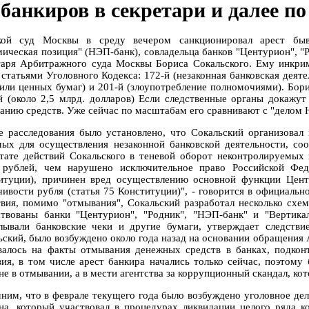
 банкиров в секретари и далее по
кой суд Москвы в среду вечером санкционировал арест бы
мическая позиция" (НЭП-банк), совладельца банков "Центурион", "
таря Арбитражного суда Москвы Бориса Сокальского. Ему инкри
 статьями Уголовного Кодекса: 172-й (незаконная банковская деяте
 или ценных бумаг) и 201-й (злоупотребление полномочиями). Бор
й (около 2,5 млрд. долларов) Если следственные органы докажут
анию средств. Уже сейчас по масштабам его сравнивают с "делом
е расследования было установлено, что Сокальский организовал
мых для осуществления незаконной банковской деятельности, с
ьтате действий Сокальского в теневой оборот неконтролируемых
 рублей, чем нарушено исключительное право Российской Фед
итуции), причинен вред осуществлению основной функции Цент
чивости рубля (статья 75 Конституции)", - говорится в официал
твия, помимо "отмывания", Сокальский разработал несколько сх
ствованы банки "Центурион", "Родник", "НЭП-банк" и "Вертика
лывали банковские чеки и другие бумаги, утверждает следстви
ьский, было возбуждено около года назад на основании обращения 
валось на факты отмывания денежных средств в банках, подкон
вия, в том числе арест банкира начались только сейчас, поэтому 
не в отмывании, а в мести агентства за коррупционный скандал, ко
ним, что в феврале текущего года было возбуждено уголовное де
на, который участвовал в процедурах ликвидации целого ряда к