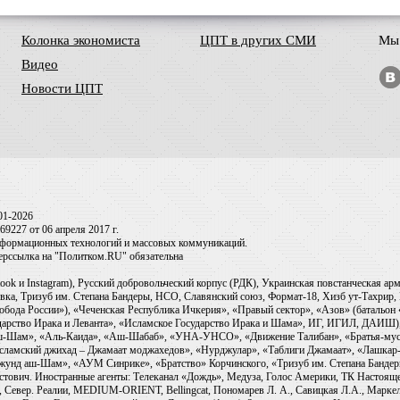
Колонка экономиста
ЦПТ в других СМИ
Мы 
Видео
Новости ЦПТ
01-2026
9227 от 06 апреля 2017 г.
информационных технологий и массовых коммуникаций.
перссылка на "Политком.RU" обязательна
ook и Instagram), Русский добровольческий корпус (РДК), Украинская повстанческая а
ка, Тризуб им. Степана Бандеры, НСО, Славянский союз, Формат-18, Хизб ут-Тахрир, 
обода России»), «Чеченская Республика Ичкерия», «Правый сектор», «Азов» (батальон
сударство Ирака и Леванта», «Исламское Государство Ирака и Шама», ИГ, ИГИЛ, ДАИШ
-аш-Шам», «Аль-Каида», «Аш-Шабаб», «УНА-УНСО», «Движение Талибан», «Братья-мус
Исламский джихад – Джамаат моджахедов», «Нурджулар», «Таблиги Джамаат», «Лашкар-
Джунд аш-Шам», «АУМ Синрике», «Братство» Корчинского, «Тризуб им. Степана Банде
ович. Иностранные агенты: Телеканал «Дождь», Медуза, Голос Америки, ТК Настоящее Вр
 Север. Реалии, MEDIUM-ORIENT, Bellingcat, Пономарев Л. А., Савицкая Л.А., Маркело