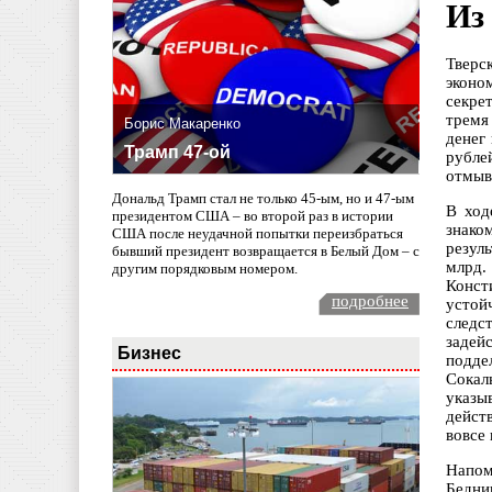
Из
Тверс
эконо
секре
тремя
Борис Макаренко
денег
Трамп 47-ой
рубле
отмыв
Дональд Трамп стал не только 45-ым, но и 47-ым
В ход
президентом США – во второй раз в истории
знако
США после неудачной попытки переизбраться
резул
бывший президент возвращается в Белый Дом – с
млрд.
другим порядковым номером.
Конст
подробнее
устой
следс
задей
Бизнес
подде
Сокал
указы
дейст
вовсе 
Напом
Бедни