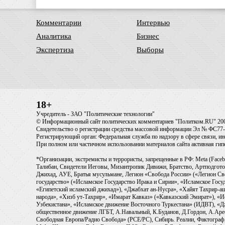
Комментарии
Интервью
Аналитика
Бизнес
Экспертиза
Выборы
18+
Учредитель - ЗАО "Политические технологии"
© Информационный сайт политических комментариев "Политком.RU" 20
Свидетельство о регистрации средства массовой информации Эл № ФС77-6
Регистрирующий орган: Федеральная служба по надзору в сфере связи, 
При полном или частичном использовании материалов сайта активная ги
*Организации, экстремисты и террористы, запрещенные в РФ: Meta (Faceb
Талибан, Свидетели Иеговы, Мизантропик Дивижн, Братство, Артподготов
Джихад, АУЕ, Братья мусульмане, Легион «Свобода России» («Легион Св
государство» («Исламское Государство Ирака и Сирии», «Исламское Го
«Египетский исламский джихад»), «Джабхат ан-Нусра», «Хайят Тахрир
народа», «Хизб ут-Тахрир», «Имарат Кавказ» («Кавказский Эмират»), «
Узбекистана», «Исламское движение Восточного Туркестана» (ИДВТ), «
общественное движение ЛГБТ, А.Навальный, К.Буданов, Д.Гордон, А.Арест
Свободная Европа/Радио Свобода» (PCE/PC), Сибирь. Реалии, Фактограф,