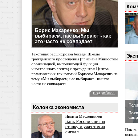
Ком
Борис Макаренко: Мы
выбираем, нас выбирают - как
это часто не совпадает
Текстовая расшифровка беседы Школы
Эксп
гражданского просвещения (признана Минюстом
организацией, выполняющей функции
иностранного агента) с президентом Центра
политических технологий Борисом Макаренко на
тему «Мы выбираем, нас выбирают - как это
часто не совпадает».
подробнее
Поли
Колонка экономиста
Поко
Никита Масленников
совр
Банк России снизил
ставку и ужесточил
Поколе
сигнал
основн