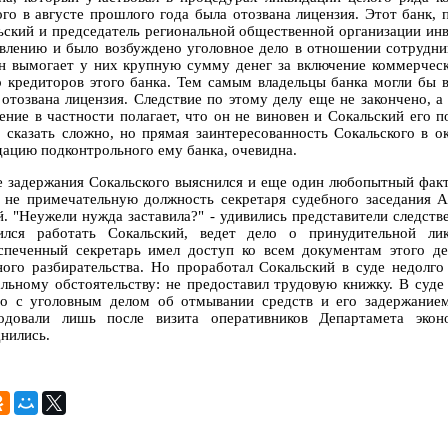
ого в августе прошлого года была отозвана лицензия. Этот банк,
ьский и председатель региональной общественной организации ин
явлению и было возбуждено уголовное дело в отношении сотрудни
н вымогает у них крупную сумму денег за включение коммерческ
р кредиторов этого банка. Тем самым владельцы банка могли бы в
 отозвана лицензия. Следствие по этому делу еще не закончено, 
ение в частности полагает, что он не виновен и Сокальский его п
, сказать сложно, но прямая заинтересованность Сокальского в 
дацию подконтрольного ему банка, очевидна.
е задержания Сокальского выяснился и еще один любопытный факт
 не примечательную должность секретаря судебного заседания А
й. "Неужели нужда заставила?" - удивились представители следстве
ился работать Сокальский, ведет дело о принудительной ли
спеченный секретарь имел доступ ко всем документам этого де
ного разбирательства. Но проработал Сокальский в суде недолго
льному обстоятельству: не предоставил трудовую книжку. В суде
но с уголовным делом об отмывании средств и его задержание
одовали лишь после визита оперативников Департамета экон
днились.