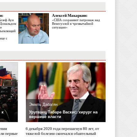
н:
Алексей Макаркин:
Жозеф Аун
«США сохраняют патронаж над
с Дональдом
Венесуэлой в чрезвычайной
ме
ситуации»
объемлющий
ице с
Эмиль Дабагян
 к
Уругваец Табаре Васкес: хирург на
вершине власти
ении
6 декабря 2020 года перешагнув 80 лет, от
сли первые
тяжелой болезни скончался обаятельный