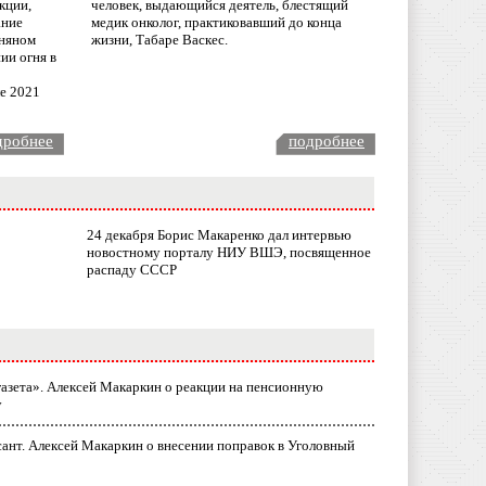
кции,
человек, выдающийся деятель, блестящий
ание
медик онколог, практиковавший до конца
няном
жизни, Табаре Васкес.
ии огня в
ле 2021
дробнее
подробнее
24 декабря Борис Макаренко дал интервью
новостному порталу НИУ ВШЭ, посвященное
распаду СССР
газета». Алексей Макаркин о реакции на пенсионную
у
ант. Алексей Макаркин о внесении поправок в Уголовный