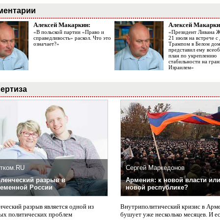
ментарии
Алексей Макаркин:
Алексей Макарки
«В польской партии «Право и
«Президент Ливана 
справедливость» раскол. Что это
21 июля на встрече 
означает?»
Трампом в Белом до
представил ему все
план по укреплению
стабильности на гран
Израилем»
ертиза
тком.RU
Сергей Маркедонов
ленческий разрыв в
Армения: к новой власти или
еменной России
новой республике?
нческий разрыв является одной из
Внутриполитический кризис в Арм
ых политических проблем
бушует уже несколько месяцев. И е