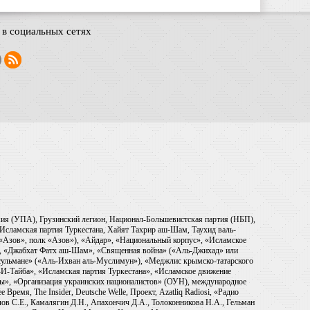
в социальных сетях
рмия (УПА), Грузинский легион, Национал-Большевистская партия (НБП),
Исламская партия Туркестана, Хайят Тахрир аш-Шам, Таухид валь-
 «Азов», полк «Азов»), «Айдар», «Национальный корпус», «Исламское
), «Джабхат Фатх аш-Шам», «Священная война» («Аль-Джихад» или
ульмане» («Аль-Ихван аль-Муслимун»), «Меджлис крымско-татарского
И-Тайба», «Исламская партия Туркестана», «Исламское движение
ры», «Организация украинских националистов» (ОУН), международное
емя, The Insider, Deutsche Welle, Проект, Azatliq Radiosi, «Радио
в С.Е., Камалягин Д.Н., Апахончич Д.А., Толоконникова Н.А., Гельман