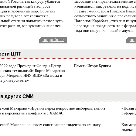
нной России, так как усугубляется
массовые антиправительственные а
пиальной разницей в вопросе
начавшиеся, как реакция на подпис
ации в глобальный мир. События
премьер-министром Николом Паши
них полутора лет являются в
совместного заявления о прекращен
ельной степени попыткой развернуть
Нагорном Карабахе, стихли в канун
этот разрыв, вернувшись к «норме».
новогодних празднеств, то в февра
года они получили новый импульс.
подробнее
по
ости ЦПТ
 2022 года Президент Фонда «Центр
Памяти Игоря Бунина
ческих технологий» Борис Макаренко
ден Медалью НИУ ВШЭ «За вклад в
ие университета»
в других СМИ
лексей Макаркин - Израиль перед непростым выбором: анализ
«Новая 
в и перспектив в конфликте с ХАМАС
реформ
ексей Макаркин о новом советнике президента по климату
Коммерс
кодекс