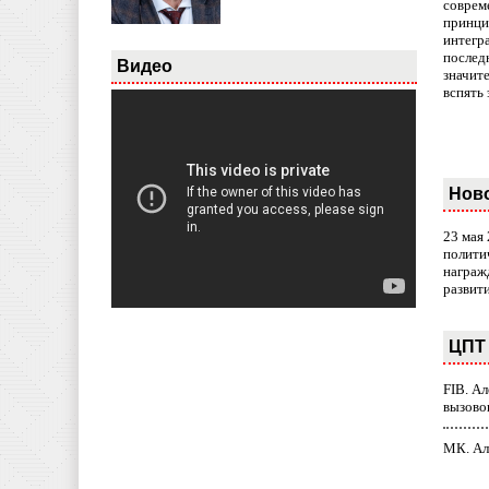
совреме
принци
интегр
послед
Видео
значит
вспять 
Нов
23 мая
полити
награж
развит
ЦПТ 
FIB. А
вызово
МК. Ал