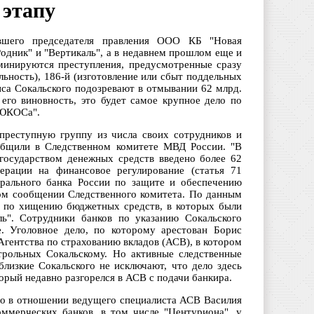
 этапу
вшего председателя правления ООО КБ "Новая
Родник" и "Вертикаль", а в недавнем прошлом еще и
минируются преступления, предусмотренные сразу
льность), 186-й (изготовление или сбыт поддельных
иса Сокальского подозревают в отмывании 62 млрд.
 его виновность, это будет самое крупное дело по
 ЮКОСа".
 преступную группу из числа своих сотрудников и
ообщили в Следственном комитете МВД России. "В
 государством денежных средств введено более 62
ерации на финансовое регулирование (статья 71
рального банка России по защите и обеспечению
ьном сообщении Следственного комитета. По данным
ем по хищению бюджетных средств, в которых были
ль". Сотрудники банков по указанию Сокальского
е. Уголовное дело, по которому арестован Борис
Агентства по страхованию вкладов (АСВ), в котором
трольных Сокальскому. Но активные следственные
близкие Сокальского не исключают, что дело здесь
торый недавно разгорелся в АСВ с подачи банкира.
ло в отношении ведущего специалиста АСВ Василия
оммерческих банков, в том числе "Центуриона", у