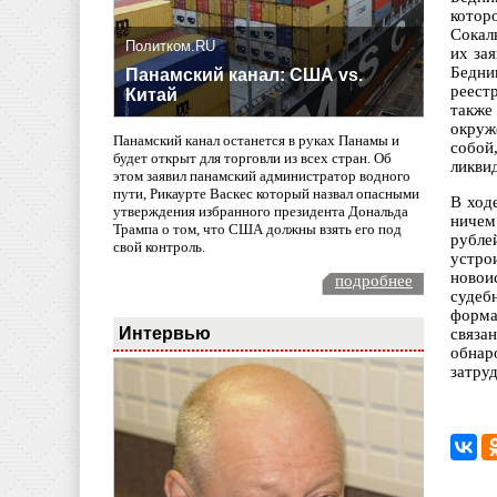
котор
Сокал
Политком.RU
их за
Бедни
Панамский канал: США vs.
реест
Китай
также
окруж
Панамский канал останется в руках Панамы и
собой
будет открыт для торговли из всех стран. Об
ликви
этом заявил панамский администратор водного
пути, Рикаурте Васкес который назвал опасными
В ход
утверждения избранного президента Дональда
ничем
Трампа о том, что США должны взять его под
рубле
свой контроль.
устро
новои
подробнее
судеб
форма
Интервью
связа
обнар
затру