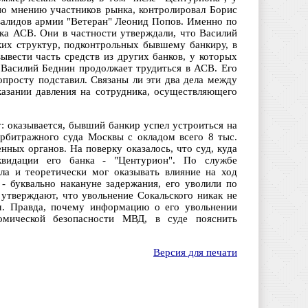
 по мнению участников рынка, контролировал Борис
валидов армии "Ветеран" Леонид Попов. Именно по
ка АСВ. Они в частности утверждали, что Василий
их структур, подконтрольных бывшему банкиру, в
ывести часть средств из других банков, у которых
а Василий Беднин продолжает трудиться в АСВ. Его
опросту подставил. Связаны ли эти два дела между
оказании давления на сотрудника, осуществляющего
: оказывается, бывший банкир успел устроиться на
рбитражного суда Москвы с окладом всего 8 тыс.
нных органов. На поверку оказалось, что суд, куда
квидации его банка - "Центурион". По службе
ла и теоретически мог оказывать влияние на ход
 - буквально накануне задержания, его уволили по
 утверждают, что увольнение Сокальского никак не
м. Правда, почему информацию о его увольнении
омической безопасности МВД, в суде пояснить
Версия для печати