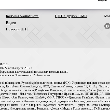
Колонка экономиста
ЦПТ в других СМИ
Мы 
Видео
Новости ЦПТ
01-2026
9227 от 06 апреля 2017 г.
информационных технологий и массовых коммуникаций.
перссылка на "Политком.RU" обязательна
ook и Instagram), Русский добровольческий корпус (РДК), Украинская повстанческая а
ка, Тризуб им. Степана Бандеры, НСО, Славянский союз, Формат-18, Хизб ут-Тахрир, 
обода России»), «Чеченская Республика Ичкерия», «Правый сектор», «Азов» (батальон
сударство Ирака и Леванта», «Исламское Государство Ирака и Шама», ИГ, ИГИЛ, ДАИШ
-аш-Шам», «Аль-Каида», «Аш-Шабаб», «УНА-УНСО», «Движение Талибан», «Братья-мус
Исламский джихад – Джамаат моджахедов», «Нурджулар», «Таблиги Джамаат», «Лашкар-
Джунд аш-Шам», «АУМ Синрике», «Братство» Корчинского, «Тризуб им. Степана Банде
ович. Иностранные агенты: Телеканал «Дождь», Медуза, Голос Америки, ТК Настоящее Вр