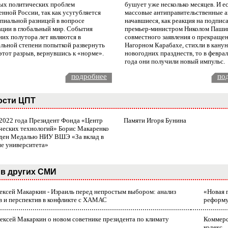
ых политических проблем
бушует уже несколько месяцев. И е
нной России, так как усугубляется
массовые антиправительственные а
пиальной разницей в вопросе
начавшиеся, как реакция на подпис
ации в глобальный мир. События
премьер-министром Николом Паши
них полутора лет являются в
совместного заявления о прекращен
ельной степени попыткой развернуть
Нагорном Карабахе, стихли в канун
этот разрыв, вернувшись к «норме».
новогодних празднеств, то в февра
года они получили новый импульс.
подробнее
по
ости ЦПТ
 2022 года Президент Фонда «Центр
Памяти Игоря Бунина
ческих технологий» Борис Макаренко
ден Медалью НИУ ВШЭ «За вклад в
ие университета»
в других СМИ
лексей Макаркин - Израиль перед непростым выбором: анализ
«Новая 
в и перспектив в конфликте с ХАМАС
реформ
ексей Макаркин о новом советнике президента по климату
Коммерс
кодекс