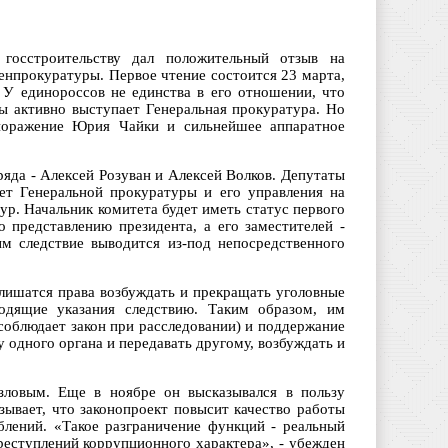
госстроительству дал положительный отзыв на
енпрокуратуры. Первое чтение состоится 23 марта,
 У единороссов не единства в его отношении, что
вы активно выступает Генеральная прокуратура. Но
е поражение Юрия Чайки и сильнейшее аппаратное
яда - Алексей Розуван и Алексей Волков. Депутаты
ет Генеральной прокуратуры и его управления на
ур. Начальник комитета будет иметь статус первого
о представлению президента, а его заместителей -
м следствие выводится из-под непосредственного
лишатся права возбуждать и прекращать уголовные
водящие указания следствию. Таким образом, им
 соблюдает закон при расследовании) и поддержание
у одного органа и передавать другому, возбуждать и
ловым. Еще в ноябре он высказывался в пользу
зывает, что законопроект повысит качество работы
блений. «Такое разграничение функций - реальный
реступлений коррупционного характера», - убежден