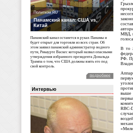
Грызл
проку
Политком.RU
несог
закон
Панамский канал: США vs.
соста
Китай
автор
МВД, 
Панамский канал останется в руках Панамы и
голоса
будет открыт для торговли из всех стран. Об
этом заявил панамский администратор водного
В то 
пути, Рикаурте Васкес который назвал опасными
федер
утверждения избранного президента Дональда
РФ. П
Трампа о том, что США должны взять его под
Влади
свой контроль.
Аппар
подробнее
перву
уголо
проти
Интервью
выше 
первы
комит
RBC-D
случа
возде
механ
«Мили