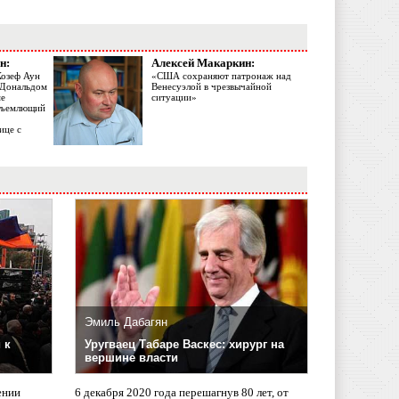
н:
Алексей Макаркин:
Жозеф Аун
«США сохраняют патронаж над
с Дональдом
Венесуэлой в чрезвычайной
ме
ситуации»
объемлющий
ице с
Эмиль Дабагян
 к
Уругваец Табаре Васкес: хирург на
вершине власти
ении
6 декабря 2020 года перешагнув 80 лет, от