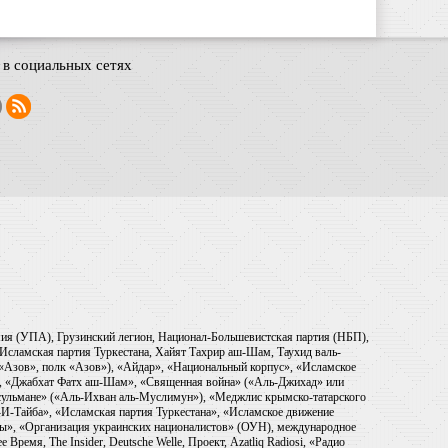
в социальных сетях
рмия (УПА), Грузинский легион, Национал-Большевистская партия (НБП),
Исламская партия Туркестана, Хайят Тахрир аш-Шам, Таухид валь-
 «Азов», полк «Азов»), «Айдар», «Национальный корпус», «Исламское
), «Джабхат Фатх аш-Шам», «Священная война» («Аль-Джихад» или
ульмане» («Аль-Ихван аль-Муслимун»), «Меджлис крымско-татарского
И-Тайба», «Исламская партия Туркестана», «Исламское движение
ры», «Организация украинских националистов» (ОУН), международное
емя, The Insider, Deutsche Welle, Проект, Azatliq Radiosi, «Радио