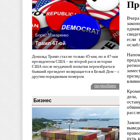
Пр
Вчера
закон
однак
свиде
Борис Макаренко
если 
Трамп 47-ой
ослабл
Напом
Дональд Трамп стал не только 45-ым, но и 47-ым
предл
президентом США – во второй раз в истории
регио
США после неудачной попытки переизбраться
замес
бывший президент возвращается в Белый Дом – с
прези
другим порядковым номером.
влиян
подробнее
Кроме
дела,
Бизнес
остан
обвин
рассл
Закон
вывед
право
путь 