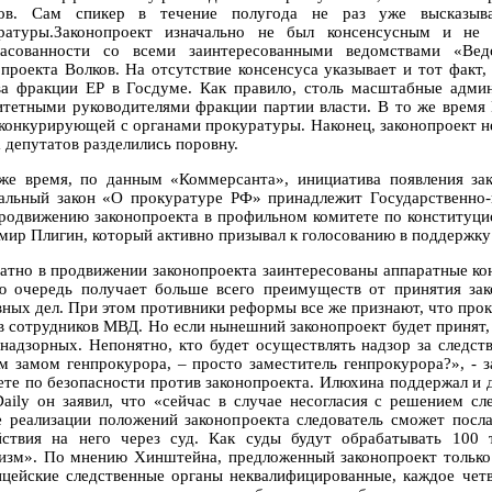
ов. Сам спикер в течение полугода не раз уже высказыва
ратуры.Законопроект изначально не был консенсусным и не
ласованности со всеми заинтересованными ведомствами «Вед
опроекта Волков. На отсутствие консенсуса указывает и тот факт,
ва фракции ЕР в Госдуме. Как правило, столь масштабные адми
итетными руководителями фракции партии власти. В то же время 
конкурирующей с органами прокуратуры. Наконец, законопроект н
 депутатов разделились поровну.
же время, по данным «Коммерсанта», инициатива появления з
альный закон «О прокуратуре РФ» принадлежит Государственно
родвижению законопроекта в профильном комитете по конституцио
мир Плигин, который активно призывал к голосованию в поддержку
атно в продвижении законопроекта заинтересованы аппаратные 
ю очередь получает больше всего преимуществ от принятия за
вных дел. При этом противники реформы все же признают, что прок
в сотрудников МВД. Но если нынешний законопроект будет принят,
надзорных. Непонятно, кто будет осуществлять надзор за следс
м замом генпрокурора, – просто заместитель генпрокурора?», - 
ете по безопасности против законопроекта. Илюхина поддержал и
aily он заявил, что «сейчас в случае несогласия с решением сл
е реализации положений законопроекта следователь сможет посла
йствия на него через суд. Как суды будут обрабатывать 100
изм». По мнению Хинштейна, предложенный законопроект только 
цейские следственные органы неквалифицированные, каждое четв