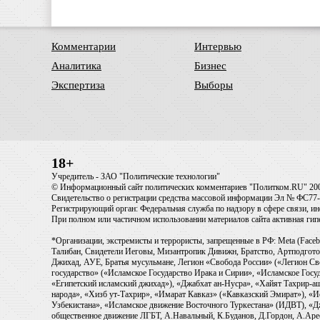
Комментарии
Интервью
Аналитика
Бизнес
Экспертиза
Выборы
18+
Учредитель - ЗАО "Политические технологии"
© Информационный сайт политических комментариев "Политком.RU" 20
Свидетельство о регистрации средства массовой информации Эл № ФС77-6
Регистрирующий орган: Федеральная служба по надзору в сфере связи, 
При полном или частичном использовании материалов сайта активная ги
*Организации, экстремисты и террористы, запрещенные в РФ: Meta (Faceb
Талибан, Свидетели Иеговы, Мизантропик Дивижн, Братство, Артподготов
Джихад, АУЕ, Братья мусульмане, Легион «Свобода России» («Легион Св
государство» («Исламское Государство Ирака и Сирии», «Исламское Го
«Египетский исламский джихад»), «Джабхат ан-Нусра», «Хайят Тахрир
народа», «Хизб ут-Тахрир», «Имарат Кавказ» («Кавказский Эмират»), «
Узбекистана», «Исламское движение Восточного Туркестана» (ИДВТ), «
общественное движение ЛГБТ, А.Навальный, К.Буданов, Д.Гордон, А.Арест