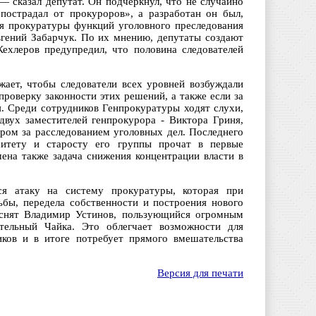
— сказал депутат. Он подчеркнул, что не случайно
пострадал от прокуроров», а разработан он был,
ия прокуратуры функций уголовного преследования
вгений Забарчук. По их мнению, депутаты создают
ехлеров предупредил, что половина следователей
жает, чтобы следователи всех уровней возбуждали
проверку законности этих решений, а также если за
. Среди сотрудников Генпрокуратуры ходят слухи,
 двух заместителей генпрокурора - Виктора Гриня,
ром за расследованием уголовных дел. Последнего
итету и старосту его группы прочат в первые
ена также задача снижения концентрации власти в
я атаку на систему прокуратуры, которая при
ы, передела собственности и построения нового
л снят Владимир Устинов, пользующийся огромным
тельный Чайка. Это облегчает возможности для
ков и в итоге потребует прямого вмешательства
Версия для печати