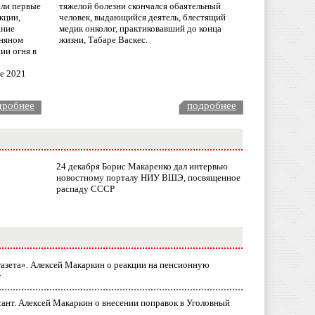
сли первые
тяжелой болезни скончался обаятельный
кции,
человек, выдающийся деятель, блестящий
ание
медик онколог, практиковавший до конца
няном
жизни, Табаре Васкес.
ии огня в
ле 2021
дробнее
подробнее
24 декабря Борис Макаренко дал интервью
новостному порталу НИУ ВШЭ, посвященное
распаду СССР
газета». Алексей Макаркин о реакции на пенсионную
у
ант. Алексей Макаркин о внесении поправок в Уголовный