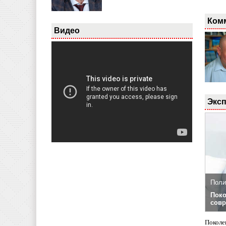
Ком
Видео
Эксп
Поли
Поко
совр
Поколе