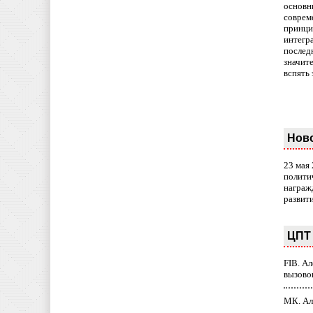
основн
совреме
принци
интегр
послед
значит
вспять 
Нов
23 мая
полити
награж
развит
ЦПТ 
FIB. А
вызово
МК. Ал