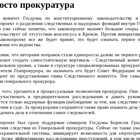
осто прокуратура
 комитет Госдумы по конституционному законодательству и 
опроект о разделении следственных и надзорных функций внутри Г
о уже сейчас понятно, что законопроект вызовет большие споры.
тельствует об отсутствии консенсуса в Кремле. Против инициати
законопроект все же будет принят, это будет означать перво
ение его ведомства.
ним, что авторами поправок стали единороссы далеко не первого р
агают создать самостоятельную вертикаль - Следственный комит
нальном уровне, а также в структуре специализированных прокурат
тителя Генпрокурора, но назначать его будет Совет Федерации п
дент по представлению главы Следственного комитета. Тем самы
ия генерального прокурора.
 того, урезаются и процессуальные полномочия прокуроров. Они 
 участвовать в предварительном расследовании и давать руко
утся только надзорные функции (наблюдение за тем, как следствие
ения в суде. За прокурорами сохранится также право изымать дела 
едовать дела в отношении самих следователей.
опроект был сразу поддержан спикером Госдумы Борисом Грыз
ения следствия из Генеральной прокуратуры. Сейчас он также ука
охранительной системы, ликвидирует возможность для злоупотре
к более эффективному расследованию преступлений, в том числе п