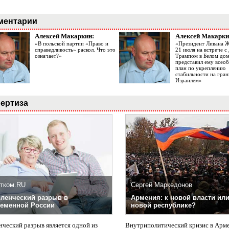
ментарии
Алексей Макаркин:
Алексей Макарки
«В польской партии «Право и
«Президент Ливана 
справедливость» раскол. Что это
21 июля на встрече 
означает?»
Трампом в Белом до
представил ему все
план по укреплению
стабильности на гран
Израилем»
ертиза
тком.RU
Сергей Маркедонов
ленческий разрыв в
Армения: к новой власти или
еменной России
новой республике?
нческий разрыв является одной из
Внутриполитический кризис в Арм