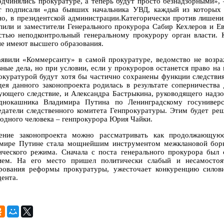
одчинялись прокуратуре, а теперь будут просто безнадзорными», 
т подписали «два бывших начальника УВД, каждый из которых 
но, в президентской администрации.Категорически против лишен
пили и заместители Генерального прокурора Сабир Кехлеров и Е
стью неподконтрольный генеральному прокурору орган власти. К
е имеют высшего образования.
аявили «Коммерсанту» в самой прокуратуре, ведомство не возра
вные дела, но при условии, если у прокуроров останется право на 
окуратурой будут хотя бы частично сохранены функции следствия
дея данного законопроекта родилась в результате соперничества
ующего следствие, и Александра Бастрыкина, руководящего надзо
днокашника Владимира Путина по Ленинградскому госуниверс
едатели следственного комитета Генпрокуратуры. Этим будет реш
 одного человека – генпрокурора Юрия Чайки.
ение законопроекта можно рассматривать как продолжающуюс
мире Путине стала мощнейшим инструментом межклановой борьб
ического режима. Сначала с поста генерального прокурора бы
ием. На его место пришел политически слабый и несамостоя
рования реформы прокуратуры, ужесточает конкуренцию силови
дента.