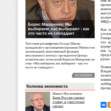
они п
проек
конеч
высту
полно
МВД н
Борис Макаренко: Мы
выбираем, нас выбирают - как
Как з
это часто не совпадает
уголо
Генпр
что и
Текстовая расшифровка беседы Школы
курир
гражданского просвещения (признана Минюстом
как о
организацией, выполняющей функции
предс
иностранного агента) с президентом Центра
руках
политических технологий Борисом Макаренко на
тему «Мы выбираем, нас выбирают - как это
Появл
часто не совпадает».
Влади
подробнее
полит
влиян
лобби
Колонка экономиста
прези
Никита Масленников
Банк России снизил
ставку и ужесточил
сигнал