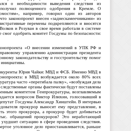
лся о необходимости выведения следствия из
 получил полноценного одобрения в Кремле. О
омостям», например, говорил один из авторов
 что законопроект внесен «заднескамеечниками» из
нистративные перемены подкрепляются и вносятся
Волков и Розуван в свое время работали в системе
е смог одобрить комитет Госдумы по безопасности:
аконопроекта «О внесении изменений в УПК РФ и
-правовому управлению администрации президента
нному законодательству и госстроительству помог
 инициативы.
конкуренты Юрия Чайки: МВД и ФСБ. Именно МВД в
конопроекта: в МВД возбуждается около 80% всех
уратура часто «перегибала палку», «возбуждая дела
 следственные органы фактически будут поставлены
твенным комитетом Генпрокуратуры, возглавляемым
задается вопросом Виктор Илюхин, голосовавший в
 депутат Госдумы Александр Хинштейн. В интервью
едователя прокурор выносит ему представление, в
ть этого прокурора, а прокурор будет добиваться
 тыс. обращений прокуроров? Это неработающий
ухудшит ситуацию в сфере проведения следствия.
ертое уголовное дело приостанавливается, раньше