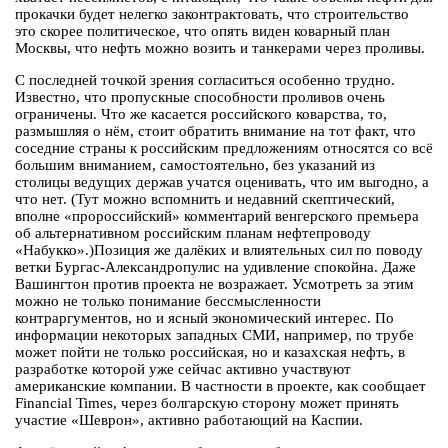
прокачки будет нелегко законтрактовать, что строительство
это скорее политическое, что опять виден коварный план
Москвы, что нефть можно возить и танкерами через проливы.
С последней точкой зрения согласиться особенно трудно.
Известно, что пропускные способности проливов очень
ограничены. Что же касается российского коварства, то,
размышляя о нём, стоит обратить внимание на тот факт, что
соседние страны к российским предложениям относятся со всё
большим вниманием, самостоятельно, без указаний из
столицы ведущих держав учатся оценивать, что им выгодно, а
что нет. (Тут можно вспомнить и недавний скептический,
вполне «пророссийский» комментарий венгерского премьера
об альтернативном российским планам нефтепроводу
«Набукко».)Позиция же далёких и влиятельных сил по поводу
ветки Бургас-Александропулис на удивление спокойна. Даже
Вашингтон против проекта не возражает. Усмотреть за этим
можно не только понимание бессмысленности
контраргументов, но и ясный экономический интерес. По
информации некоторых западных СМИ, например, по трубе
может пойти не только российская, но и казахская нефть, в
разработке которой уже сейчас активно участвуют
американские компании. В частности в проекте, как сообщает
Financial Times, через болгарскую сторону может принять
участие «Шеврон», активно работающий на Каспии.