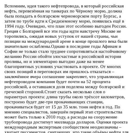
Вспомним, идея такого нефтепровода, в который российская
нефть, перевезённая на танкерах по Чёрному морю, должна
была попадать в болгарском черноморском порту Бургас, а
затем по трубе идти к Средиземному морю, появилась ещё в
1994 году. Очевидно, что план этот особенно выгоден России.
Греция с Болгарией все эти годы идти навстречу Москве не
торопились, ожидая новых уступок от нашей страны, чьи
позиции на международной арене в конце прошлого века были
значительно ослаблены.Однако в последние годы Афинам и
Софии не только стало труднее сопротивляться настойчивому
желанию России обойти злосчастные в российской истории
проливы, но и элементарно выгодно даже на менее
благоприятных условиях участвовать в проекте. От многих
своих позиций в переговорах им пришлось отказаться –
заключённое вчера соглашение закрепляет, что управляющая
нефтепроводом компания будет почти на 52 процента
российской, а оставшаяся доля поделена между болгарской и
греческой стороной.Стоит сказать несколько слов о
параметрах проекта: длина трубы около трёхсот километров,
построено будет две-три прокачивающих станции,
прокачиваться будет от 15 до 35 млн. тонн нефти в год. По
мнению специалистов, завершён первый этап строительства
может быть только к 2010 году, а расходы на сооружение
трубопровода достигнут миллиарда долларов. Оценки проекта
международным экспертным сообществом неоднозначны –
хватает пессимистов, считающих, что такие объёмы нефти для