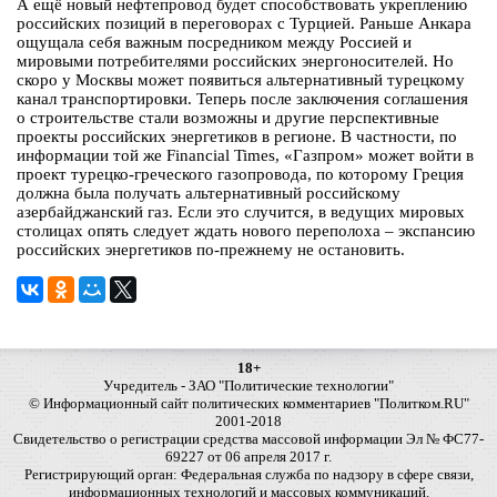
А ещё новый нефтепровод будет способствовать укреплению
российских позиций в переговорах с Турцией. Раньше Анкара
ощущала себя важным посредником между Россией и
мировыми потребителями российских энергоносителей. Но
скоро у Москвы может появиться альтернативный турецкому
канал транспортировки. Теперь после заключения соглашения
о строительстве стали возможны и другие перспективные
проекты российских энергетиков в регионе. В частности, по
информации той же Financial Times, «Газпром» может войти в
проект турецко-греческого газопровода, по которому Греция
должна была получать альтернативный российскому
азербайджанский газ. Если это случится, в ведущих мировых
столицах опять следует ждать нового переполоха – экспансию
российских энергетиков по-прежнему не остановить.
18+
Учредитель - ЗАО "Политические технологии"
© Информационный сайт политических комментариев "Политком.RU"
2001-2018
Свидетельство о регистрации средства массовой информации Эл № ФС77-
69227 от 06 апреля 2017 г.
Регистрирующий орган: Федеральная служба по надзору в сфере связи,
информационных технологий и массовых коммуникаций.