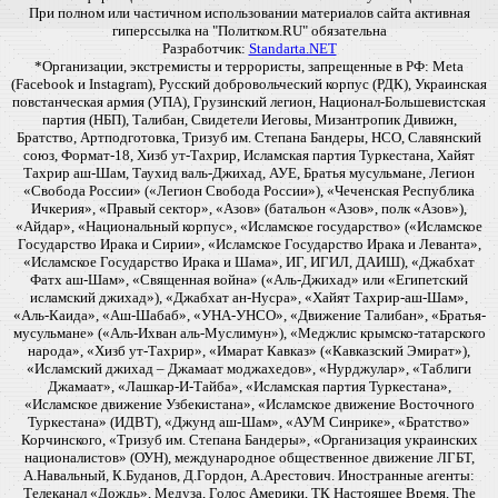
При полном или частичном использовании материалов сайта активная
гиперссылка на "Политком.RU" обязательна
Разработчик:
Standarta.NET
*Организации, экстремисты и террористы, запрещенные в РФ: Meta
(Facebook и Instagram), Русский добровольческий корпус (РДК), Украинская
повстанческая армия (УПА), Грузинский легион, Национал-Большевистская
партия (НБП), Талибан, Свидетели Иеговы, Мизантропик Дивижн,
Братство, Артподготовка, Тризуб им. Степана Бандеры, НСО, Славянский
союз, Формат-18, Хизб ут-Тахрир, Исламская партия Туркестана, Хайят
Тахрир аш-Шам, Таухид валь-Джихад, АУЕ, Братья мусульмане, Легион
«Свобода России» («Легион Свобода России»), «Чеченская Республика
Ичкерия», «Правый сектор», «Азов» (батальон «Азов», полк «Азов»),
«Айдар», «Национальный корпус», «Исламское государство» («Исламское
Государство Ирака и Сирии», «Исламское Государство Ирака и Леванта»,
«Исламское Государство Ирака и Шама», ИГ, ИГИЛ, ДАИШ), «Джабхат
Фатх аш-Шам», «Священная война» («Аль-Джихад» или «Египетский
исламский джихад»), «Джабхат ан-Нусра», «Хайят Тахрир-аш-Шам»,
«Аль-Каида», «Аш-Шабаб», «УНА-УНСО», «Движение Талибан», «Братья-
мусульмане» («Аль-Ихван аль-Муслимун»), «Меджлис крымско-татарского
народа», «Хизб ут-Тахрир», «Имарат Кавказ» («Кавказский Эмират»),
«Исламский джихад – Джамаат моджахедов», «Нурджулар», «Таблиги
Джамаат», «Лашкар-И-Тайба», «Исламская партия Туркестана»,
«Исламское движение Узбекистана», «Исламское движение Восточного
Туркестана» (ИДВТ), «Джунд аш-Шам», «АУМ Синрике», «Братство»
Корчинского, «Тризуб им. Степана Бандеры», «Организация украинских
националистов» (ОУН), международное общественное движение ЛГБТ,
А.Навальный, К.Буданов, Д.Гордон, А.Арестович. Иностранные агенты:
Телеканал «Дождь», Медуза, Голос Америки, ТК Настоящее Время, The