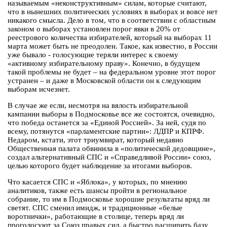
называемым «неконструктивным» силам, которые считают,
что в нынешних политических условиях в выборах и вовсе нет
никакого смысла. Дело в том, что в соответствии с областным
законом о выборах установлен порог явки в 20% от
реестрового количества избирателей, который на выборах 11
марта может быть не преодолен. Такое, как известно, в России
уже бывало - голосующие теряли интерес к своему
«активному избирательному праву». Конечно, в будущем
такой проблемы не будет – на федеральном уровне этот порог
устранен – и даже в Московской области он к следующим
выборам исчезнет.
В случае же если, несмотря на вялость избирательной
кампании выборы в Подмосковье все же состоятся, очевидно,
что победа останется за «Единой Россией». За ней, судя по
всему, потянутся «парламентские партии»: ЛДПР и КПРФ.
Недаром, кстати, этот триумвират, который недавно
Общественная палата обвинила в «политической дедовщине»,
создал альтернативный СПС и «Справедливой России» союз,
целью которого будет наблюдение за итогами выборов.
Что касается СПС и «Яблока», у которых, по мнению
аналитиков, также есть шансы пройти в региональное
собрание, то им в Подмосковье хорошие результаты вряд ли
светят. СПС сменил имидж, и традиционные «белые
воротнички», работающие в столице, теперь вряд ли
проголосуют за Союз правых сил, а быстро расширить базу