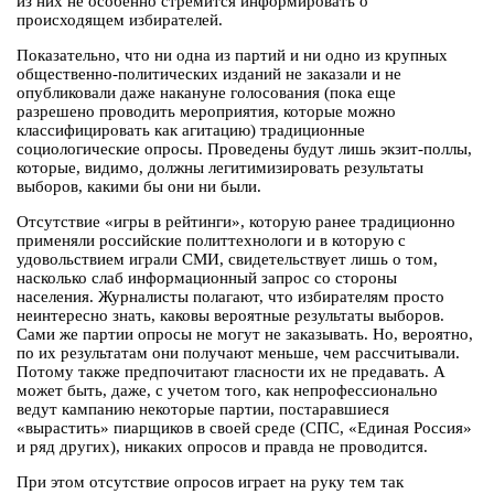
из них не особенно стремится информировать о
происходящем избирателей.
Показательно, что ни одна из партий и ни одно из крупных
общественно-политических изданий не заказали и не
опубликовали даже накануне голосования (пока еще
разрешено проводить мероприятия, которые можно
классифицировать как агитацию) традиционные
социологические опросы. Проведены будут лишь экзит-поллы,
которые, видимо, должны легитимизировать результаты
выборов, какими бы они ни были.
Отсутствие «игры в рейтинги», которую ранее традиционно
применяли российские политтехнологи и в которую с
удовольствием играли СМИ, свидетельствует лишь о том,
насколько слаб информационный запрос со стороны
населения. Журналисты полагают, что избирателям просто
неинтересно знать, каковы вероятные результаты выборов.
Сами же партии опросы не могут не заказывать. Но, вероятно,
по их результатам они получают меньше, чем рассчитывали.
Потому также предпочитают гласности их не предавать. А
может быть, даже, с учетом того, как непрофессионально
ведут кампанию некоторые партии, постаравшиеся
«вырастить» пиарщиков в своей среде (СПС, «Единая Россия»
и ряд других), никаких опросов и правда не проводится.
При этом отсутствие опросов играет на руку тем так