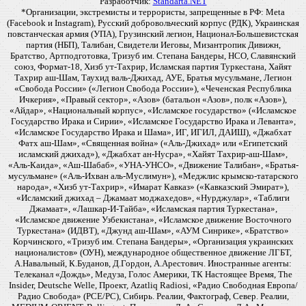
Разработчик:
Standarta.NET
*Организации, экстремисты и террористы, запрещенные в РФ: Meta
(Facebook и Instagram), Русский добровольческий корпус (РДК), Украинская
повстанческая армия (УПА), Грузинский легион, Национал-Большевистская
партия (НБП), Талибан, Свидетели Иеговы, Мизантропик Дивижн,
Братство, Артподготовка, Тризуб им. Степана Бандеры, НСО, Славянский
союз, Формат-18, Хизб ут-Тахрир, Исламская партия Туркестана, Хайят
Тахрир аш-Шам, Таухид валь-Джихад, АУЕ, Братья мусульмане, Легион
«Свобода России» («Легион Свобода России»), «Чеченская Республика
Ичкерия», «Правый сектор», «Азов» (батальон «Азов», полк «Азов»),
«Айдар», «Национальный корпус», «Исламское государство» («Исламское
Государство Ирака и Сирии», «Исламское Государство Ирака и Леванта»,
«Исламское Государство Ирака и Шама», ИГ, ИГИЛ, ДАИШ), «Джабхат
Фатх аш-Шам», «Священная война» («Аль-Джихад» или «Египетский
исламский джихад»), «Джабхат ан-Нусра», «Хайят Тахрир-аш-Шам»,
«Аль-Каида», «Аш-Шабаб», «УНА-УНСО», «Движение Талибан», «Братья-
мусульмане» («Аль-Ихван аль-Муслимун»), «Меджлис крымско-татарского
народа», «Хизб ут-Тахрир», «Имарат Кавказ» («Кавказский Эмират»),
«Исламский джихад – Джамаат моджахедов», «Нурджулар», «Таблиги
Джамаат», «Лашкар-И-Тайба», «Исламская партия Туркестана»,
«Исламское движение Узбекистана», «Исламское движение Восточного
Туркестана» (ИДВТ), «Джунд аш-Шам», «АУМ Синрике», «Братство»
Корчинского, «Тризуб им. Степана Бандеры», «Организация украинских
националистов» (ОУН), международное общественное движение ЛГБТ,
А.Навальный, К.Буданов, Д.Гордон, А.Арестович. Иностранные агенты:
Телеканал «Дождь», Медуза, Голос Америки, ТК Настоящее Время, The
Insider, Deutsche Welle, Проект, Azatliq Radiosi, «Радио Свободная Европа/
Радио Свобода» (PCE/PC), Сибирь. Реалии, Фактограф, Север. Реалии,