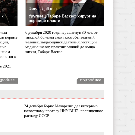
Эмиль Дабагян
 к
Уругваец Табаре Васкес: хирург на
вершине власти
ении
6 декабря 2020 года перешагнув 80 лет, от
сли первые
тяжелой болезни скончался обаятельный
кции,
человек, выдающийся деятель, блестящий
ание
медик онколог, практиковавший до конца
няном
жизни, Табаре Васкес.
ии огня в
ле 2021
дробнее
подробнее
24 декабря Борис Макаренко дал интервью
новостному порталу НИУ ВШЭ, посвященное
распаду СССР