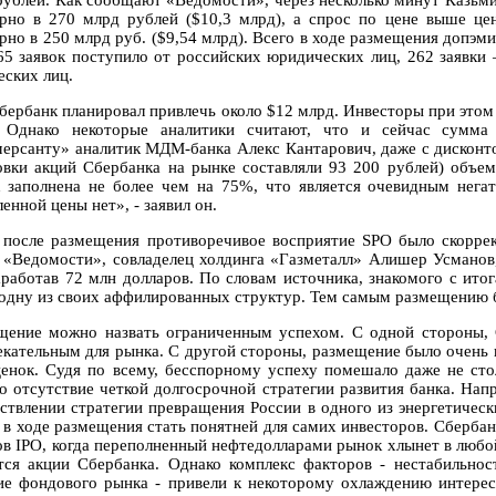
рублей. Как сообщают «Ведомости», через несколько минут Казьмин
рно в 270 млрд рублей ($10,3 млрд), а спрос по цене выше цен
рно в 250 млрд руб. ($9,54 млрд). Всего в ходе размещения допэми
65 заявок поступило от российских юридических лиц, 262 заявки 
еских лиц.
бербанк планировал привлечь около $12 млрд. Инвесторы при этом 
 Однако некоторые аналитики считают, что и сейчас сумма
ерсанту» аналитик МДМ-банка Алекс Кантарович, даже с дисконт
овки акций Сбербанка на рынке составляли 93 200 рублей) объем
к заполнена не более чем на 75%, что является очевидным нега
енной цены нет», - заявил он.
 после размещения противоречивое восприятие SPO было скоррек
е «Ведомости», совладелец холдинга «Газметалл» Алишер Усманов
аработав 72 млн долларов. По словам источника, знакомого с ито
 одну из своих аффилированных структур. Тем самым размещению 
щение можно назвать ограниченным успехом. С одной стороны, С
екательным для рынка. С другой стороны, размещение было очень 
ценок. Судя по всему, бесспорному успеху помешало даже не сто
ко отсутствие четкой долгосрочной стратегии развития банка. Нап
ствлении стратегии превращения России в одного из энергетически
 в ходе размещения стать понятней для самих инвесторов. Сбербан
ов IPO, когда переполненный нефтедолларами рынок хлынет в любой
тся акции Сбербанка. Однако комплекс факторов - нестабильнос
ие фондового рынка - привели к некоторому охлаждению интерес