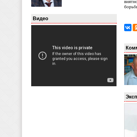
внятн
борьб
Видео
Ком
Эксп