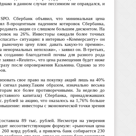
днако в данном случае пессимизм не оправдался, и
SPO. Сбербанк объявил, что минимальная цена
нял 8-процентным падением котировок Сбербанка,
 продавать акции со слишком большим дисконтом. На
ровок на 26%. Инвесторы ожидали более точных
спасать» ситуацию: в интервью «Коммерсанту» он
ть рыночную цену плюс давать какую-то премию».
а ненормальных непохожи», - заявил он. В-третьих,
к созданию благодатной почвы для разного рода
 заявил «Reuters», что цена размещения будет ниже
сразу после опровержения Казьмина. Однако за это
ов.
лизовать свое право на покупку акций лишь на 40%
 сигнал рынку.Таким образом, изначально весьма
сторам все более противоречивыми. За неделю до
тавного капитала) Сбербанка, принадлежавших
с. рублей за акцию, что оказалось на 1,76% больше
овышение: инвесторы с экономической точки зрения
оставила 89 тыс. рублей. Несмотря на уверения
лядит несоответствующим формуле: «рыночная цена
 260 млрд рублей, а привлечь банк собирается 230