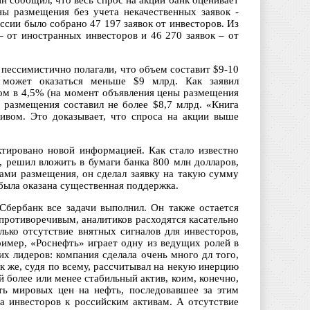
 сообщил, что весь спрос на акции банк оценивает
ы размещения без учета некачественных заявок -
ссии было собрано 47 197 заявок от инвесторов. Из
– от иностранных инвесторов и 46 270 заявок – от
пессимистично полагали, что объем составит $9-10
 может оказаться меньше $9 млрд. Как заявил
ом в 4,5% (на момент объявления цены размещения
 размещения составил не более $8,7 млрд. «Книга
тивом. Это доказывает, что спроса на акции выше
тировано новой информацией. Как стало известно
, решил вложить в бумаги банка 800 млн долларов,
гами размещения, он сделал заявку на такую сумму
была оказана существенная поддержка.
бербанк все задачи выполнил. Он также остается
противоречивым, аналитиков расходятся касательно
лько отсутствие внятных сигналов для инвесторов,
ример, «Роснефть» играет одну из ведущих ролей в
х лидеров: компания сделала очень много дл того,
к же, судя по всему, рассчитывал на некую инерцию
 более или менее стабильный актив, коим, конечно,
ть мировых цен на нефть, последовавшее за этим
а инвесторов к российским активам. А отсутствие