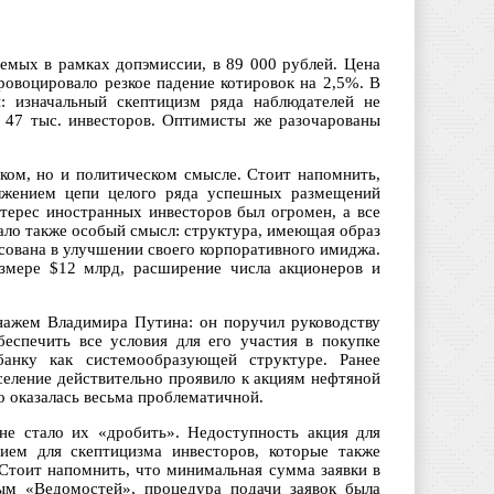
емых в рамках допэмиссии, в 89 000 рублей. Цена
ровоцировало резкое падение котировок на 2,5%. В
: изначальный скептицизм ряда наблюдателей не
т 47 тыс. инвесторов. Оптимисты же разочарованы
ком, но и политическом смысле. Стоит напомнить,
лжением цепи целого ряда успешных размещений
терес иностранных инвесторов был огромен, а все
ало также особый смысл: структура, имеющая образ
сована в улучшении своего корпоративного имиджа.
змере $12 млрд, расширение числа акционеров и
нажем Владимира Путина: он поручил руководству
еспечить все условия для его участия в покупке
анку как системообразующей структуре. Ранее
селение действительно проявило к акциям нефтяной
о оказалась весьма проблематичной.
не стало их «дробить». Недоступность акция для
нием для скептицизма инвесторов, которые также
 Стоит напомнить, что минимальная сумма заявки в
ным «Ведомостей», процедура подачи заявок была