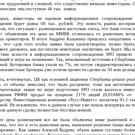
ом трудоемкой и сложной, что существенно мешало инвесторам. О
ических лиц поступило 46 тыс. заявок.
орых, инвесторы не оценили информационное сопровождение 
щения будет равна 68 тыс. рублей. Эту новость рынок воспри
тав, что ситуация с размещением настолько плоха, что банк готов
т объявления эта цена на ММВБ отличалась от рыночных коти
ых ориентиров. В итоге Андрею Казьмину пришлось оперативно «
л, что «для того чтобы заявка была удовлетворена, нужно бра
кого дисконта, как посчитали некоторые аналитики, не будет. Мы н
ствие ясности в информационном сопровождении SPO привело 
ляций и игры на понижение. Так, неназванный источник в Сбербанке
ной. Котировки банка упали на 7%, но потом скорректировались 
 неизвестные брокеры уже успели провести сделки на 50 млн доллар
ец, в-четвертых, ЦБ как основной акционер Сбербанка решил реа
% от объема эмиссии), что было расценено тоже как негативный
екательные акции по мере подготовки SPO стали казаться инве
щения РФФИ продал на аукционе 2176 акций (0,01088% от ус
арству. Инвестиционная компания «Русс-Инвест» заплатила 91,1 ты
ной. Не исключено, что в данном случае уже пошла контригра на п
али данную сделку полностью бессмысленной.
ге цена размещения все же была объявлена ниже рыночной и с
ина, что это и есть рыночная цена, нынешнее решение банка выг
премия». Как заявил Алексей Кудрин, объем заявок составил более