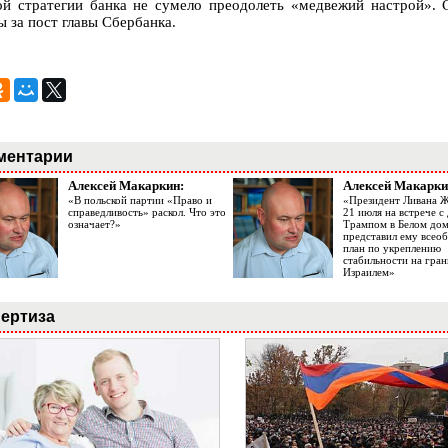
ой стратегии банка не сумело преодолеть «медвежий настрой». 
ы за пост главы Сбербанка.
ментарии
Алексей Макаркин:
Алексей Макарки
«В польской партии «Право и
«Президент Ливана 
справедливость» раскол. Что это
21 июля на встрече 
означает?»
Трампом в Белом до
представил ему все
план по укреплению
стабильности на гран
Израилем»
ертиза