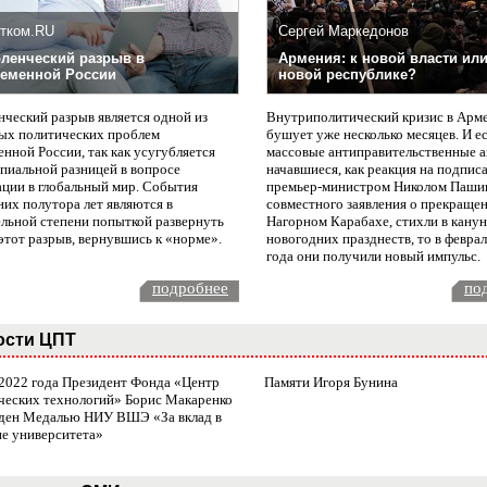
тком.RU
Сергей Маркедонов
ленческий разрыв в
Армения: к новой власти или
еменной России
новой республике?
нческий разрыв является одной из
Внутриполитический кризис в Арм
ых политических проблем
бушует уже несколько месяцев. И е
нной России, так как усугубляется
массовые антиправительственные а
пиальной разницей в вопросе
начавшиеся, как реакция на подпис
ации в глобальный мир. События
премьер-министром Николом Паши
них полутора лет являются в
совместного заявления о прекращен
ельной степени попыткой развернуть
Нагорном Карабахе, стихли в канун
этот разрыв, вернувшись к «норме».
новогодних празднеств, то в февра
года они получили новый импульс.
подробнее
по
ости ЦПТ
 2022 года Президент Фонда «Центр
Памяти Игоря Бунина
ческих технологий» Борис Макаренко
ден Медалью НИУ ВШЭ «За вклад в
ие университета»