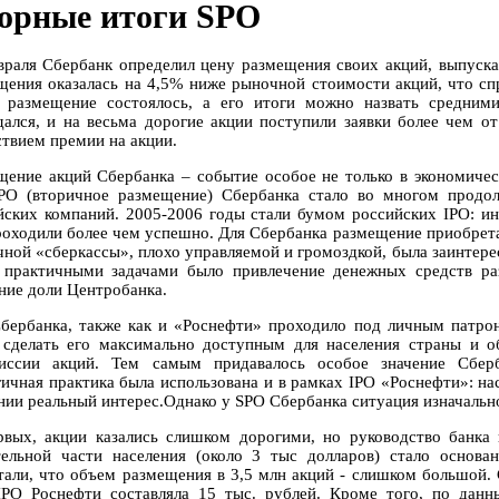
орные итоги SPO
враля Сбербанк определил цену размещения своих акций, выпуска
щения оказалась на 4,5% ниже рыночной стоимости акций, что сп
 размещение состоялось, а его итоги можно назвать средними
дался, и на весьма дорогие акции поступили заявки более чем о
ствием премии на акции.
щение акций Сбербанка – событие особое не только в экономичес
PO (вторичное размещение) Сбербанка стало во многом продо
йских компаний. 2005-2006 годы стали бумом российских IPO: ин
роходили более чем успешно. Для Сбербанка размещение приобрет
чной «сберкассы», плохо управляемой и громоздкой, была заинтере
 практичными задачами было привлечение денежных средств ра
ние доли Центробанка.
бербанка, также как и «Роснефти» проходило под личным патро
 сделать его максимально доступным для населения страны и об
иссии акций. Тем самым придавалось особое значение Сберб
гичная практика была использована и в рамках IPO «Роснефти»: на
нии реальный интерес.Однако у SPO Сбербанка ситуация изначальн
рвых, акции казались слишком дорогими, но руководство банка 
тельной части населения (около 3 тыс долларов) стало основа
тали, что объем размещения в 3,5 млн акций - слишком большой.
IPO Роснефти составляла 15 тыс. рублей. Кроме того, по дан