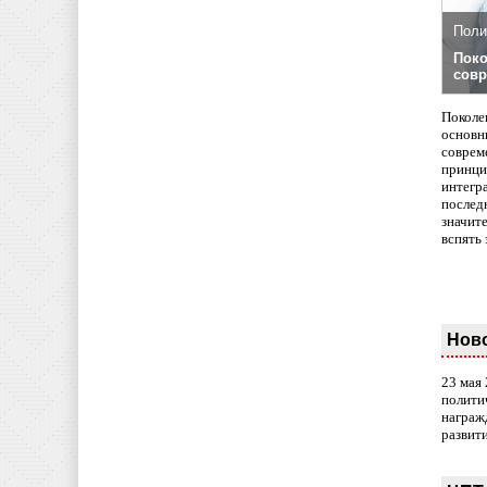
Поли
Поко
совр
Поколе
основн
совреме
принци
интегр
послед
значит
вспять 
Нов
23 мая
полити
награж
развит