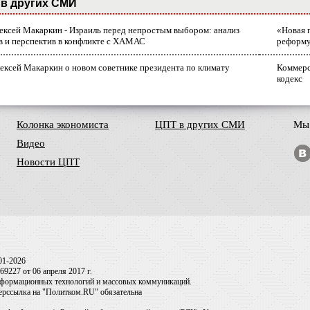
в других СМИ
лексей Макаркин - Израиль перед непростым выбором: анализ
«Новая 
в и перспектив в конфликте с ХАМАС
реформ
ексей Макаркин о новом советнике президента по климату
Коммерс
кодекс
Колонка экономиста
ЦПТ в других СМИ
Мы 
Видео
Новости ЦПТ
01-2026
9227 от 06 апреля 2017 г.
информационных технологий и массовых коммуникаций.
перссылка на "Политком.RU" обязательна