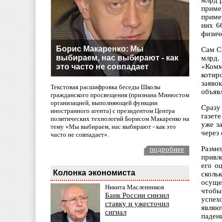
млрд 
приме
приме
них 6
физич
Борис Макаренко: Мы
Сам С
выбираем, нас выбирают - как
млрд.
это часто не совпадает
«Комм
котир
заяво
Текстовая расшифровка беседы Школы
объявл
гражданского просвещения (признана Минюстом
организацией, выполняющей функции
Сразу
иностранного агента) с президентом Центра
газет
политических технологий Борисом Макаренко на
уже з
тему «Мы выбираем, нас выбирают - как это
через
часто не совпадает».
Разме
подробнее
привл
его о
Колонка экономиста
сколь
осуще
Никита Масленников
чтобы
Банк России снизил
успех
ставку и ужесточил
являю
сигнал
паден