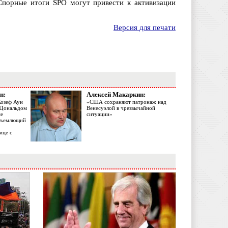
Спорные итоги SPO могут привести к активизации
Версия для печати
н:
Алексей Макаркин:
Жозеф Аун
«США сохраняют патронаж над
с Дональдом
Венесуэлой в чрезвычайной
ме
ситуации»
объемлющий
ице с