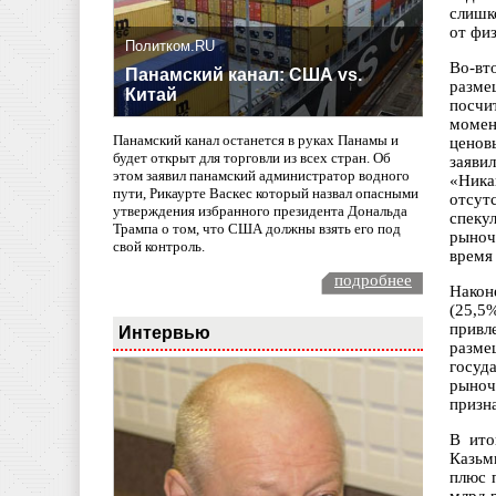
слишк
от физ
Политком.RU
Во-вт
Панамский канал: США vs.
разме
Китай
посчи
момен
Панамский канал останется в руках Панамы и
ценов
будет открыт для торговли из всех стран. Об
заяви
этом заявил панамский администратор водного
«Ника
пути, Рикаурте Васкес который назвал опасными
отсут
утверждения избранного президента Дональда
спеку
Трампа о том, что США должны взять его под
рыноч
свой контроль.
время
подробнее
Након
(25,5
привл
Интервью
разме
госуд
рыноч
призн
В ито
Казьм
плюс 