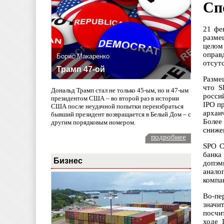
Сп
21 фе
разме
целом
оправ
Борис Макаренко
отсут
Трамп 47-ой
Разме
что S
Дональд Трамп стал не только 45-ым, но и 47-ым
росси
президентом США – во второй раз в истории
IPO п
США после неудачной попытки переизбраться
архаи
бывший президент возвращается в Белый Дом – с
Более
другим порядковым номером.
сниже
подробнее
SPO С
банка
Бизнес
допэм
анало
компа
Во-пе
значи
посчи
ходе 