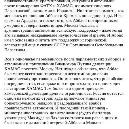
ближневосточном урегулировании, ситуации в автономии
после примирения ФАТХ и ХАМАС, взаимоотношениях
Палестинской автономии и Израиля... Но стоит вспомнить, как
менялись отношения Аббаса и Кремля в последние годы. И во
времена Арафата, и после того, как Аббас стал преемником
умершего лидера палестинцев, Москва оказывала
администрации автономии всяческую поддержку - даже когда
это вызывало нескрываемое неудовольствие Израиля. И Аббас
имел основания считать эту поддержку исторической,
восходящей еще к связям СССР и Организации Освобождения
Палестины.
Все в одночасье переменилось после парламентских выборов в
автономии и приглашения Владимира Путина делегации
ХАМАС посетить Москву. Нет нужды объяснять, что Аббас
был менее всего заинтересован в легитимизации своих
политических противников. Он мог посчитать, что российское
посредничество, если даже оно и происходит, то происходит
на стороне ХАМАС. Тем более что одним приездом
хамасовской делегации дело не ограничилось. Россия остается
одной из немногих стран, куда приезжают министры
бойкотируемого Западом и раздражающего арабов
правительства автономии. И последний такой приезд -
министра иностранных дел автономии (будто бы теперь
уходящего) Махмуда аз-Захара состоялся как раз на днях и
был связан с дамасской встречей Аббаса и Машаля.