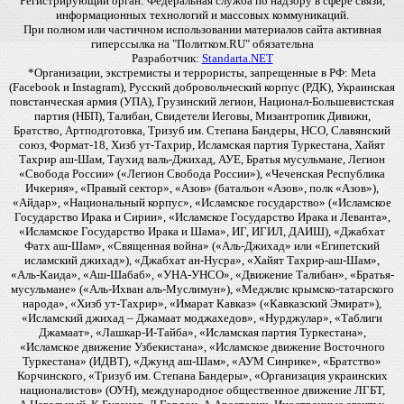
Регистрирующий орган: Федеральная служба по надзору в сфере связи,
информационных технологий и массовых коммуникаций.
При полном или частичном использовании материалов сайта активная
гиперссылка на "Политком.RU" обязательна
Разработчик:
Standarta.NET
*Организации, экстремисты и террористы, запрещенные в РФ: Meta
(Facebook и Instagram), Русский добровольческий корпус (РДК), Украинская
повстанческая армия (УПА), Грузинский легион, Национал-Большевистская
партия (НБП), Талибан, Свидетели Иеговы, Мизантропик Дивижн,
Братство, Артподготовка, Тризуб им. Степана Бандеры, НСО, Славянский
союз, Формат-18, Хизб ут-Тахрир, Исламская партия Туркестана, Хайят
Тахрир аш-Шам, Таухид валь-Джихад, АУЕ, Братья мусульмане, Легион
«Свобода России» («Легион Свобода России»), «Чеченская Республика
Ичкерия», «Правый сектор», «Азов» (батальон «Азов», полк «Азов»),
«Айдар», «Национальный корпус», «Исламское государство» («Исламское
Государство Ирака и Сирии», «Исламское Государство Ирака и Леванта»,
«Исламское Государство Ирака и Шама», ИГ, ИГИЛ, ДАИШ), «Джабхат
Фатх аш-Шам», «Священная война» («Аль-Джихад» или «Египетский
исламский джихад»), «Джабхат ан-Нусра», «Хайят Тахрир-аш-Шам»,
«Аль-Каида», «Аш-Шабаб», «УНА-УНСО», «Движение Талибан», «Братья-
мусульмане» («Аль-Ихван аль-Муслимун»), «Меджлис крымско-татарского
народа», «Хизб ут-Тахрир», «Имарат Кавказ» («Кавказский Эмират»),
«Исламский джихад – Джамаат моджахедов», «Нурджулар», «Таблиги
Джамаат», «Лашкар-И-Тайба», «Исламская партия Туркестана»,
«Исламское движение Узбекистана», «Исламское движение Восточного
Туркестана» (ИДВТ), «Джунд аш-Шам», «АУМ Синрике», «Братство»
Корчинского, «Тризуб им. Степана Бандеры», «Организация украинских
националистов» (ОУН), международное общественное движение ЛГБТ,