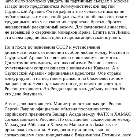
Зато было возможно увидеть на партийных съездах в Москве
загадочного представителя Коммунистической партии
Саудовской Аравии. Фотография этого человека никогда не
публиковалась, имя не сообщалось. Но он обещал советским
трудящимся, что уже скоро их саудовские братья сбросят
ненавистный реакционный режим. Для саудовской династии,
не забывшей о свержении монархов Ирака, Египта или Ливии,
эти слова вряд ли были просто пропагандистской шуткой.
Но и после исчезновения СССР и установления
дипломатических отношений особой любви между Россией и
Саудовской Аравией не возникло и возникнуть не могло.
Достаточно вспомнить, что ваххабизм в России - слово
ругательное и сопрягающееся с войнами на Кавказе. А в
Саудовской Аравии - официальная идеология. Обе страны
конкурируют и на нефтяном рынке, и на ближневосточном
направлении. Неясно, к каким последствиям приведет для
России готовность Эр-Рияда наращивать добычу нефти. Но
это дело будущего.
А вот дело настоящего. Министр иностранных дел России
Сергей Лавров официально объявил посредничество
сирийского президента Башара Асада между ФАТХ и ХАМАС
согласованным с Россией. Но соглашение, заключенное между
Махмудом Аббасом и Халедом Машалем в Дамаске, не
продержалось и дня. А саудовскому королю, явно не
согласующему свои инициативы с Владимиром Путиным, зато