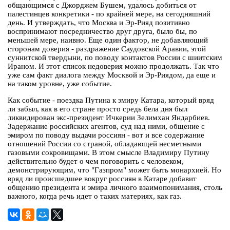
общающимся с Джорджем Бушем, удалось добиться от
палестинцев конкретики - по крайней мере, на сегодняшний
день. И утверждать, что Москва и Эр-Рияд позитивно
воспринимают посредничество друг друга, было бы, по
меньшей мере, наивно. Еще один фактор, не добавляющий
сторонам доверия - раздражение Саудовской Аравии, этой
суннитской твердыни, по поводу контактов России с шиитским
Ираном. И этот список недоверия можно продолжать. Так что
уже сам факт диалога между Москвой и Эр-Риядом, да еще и
на таком уровне, уже событие.
Как событие - поездка Путина к эмиру Катара, который вряд
ли забыл, как в его стране просто средь бела дня был
ликвидирован экс-президент Ичкерии Зелимхан Яндарбиев.
Задержание российских агентов, суд над ними, общение с
эмиром по поводу выдачи россиян - вот и все содержание
отношений России со страной, обладающей несметными
газовыми сокровищами. В этом смысле Владимиру Путину
действительно будет о чем поговорить с человеком,
демонстрирующим, что "Газпром" может быть монархией. Но
вряд ли происшедшее вокруг россиян в Катаре добавит
общению президента и эмира личного взаимопонимания, столь
важного, когда речь идет о таких материях, как газ.