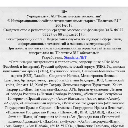
18+
Учредитель - ЗАО "Политические технологии"
© Информационный сайт политических комментариев "Политком.RU"
2001-2018
Свидетельство о регистрации средства массовой информации Эл № ФС77-
69227 от 06 апреля 2017 г.
Регистрирующий орган: Федеральная служба по надзору в сфере связи,
информационных технологий и массовых коммуникаций.
При полном или частичном использовании материалов сайта активная
гиперссылка на "Политком.RU" обязательна
Разработчик:
Standarta.NET
*Организации, экстремисты и террористы, запрещенные в РФ: Meta
(Facebook и Instagram), Русский добровольческий корпус (РДК), Украинская
повстанческая армия (УПА), Грузинский легион, Национал-Большевистская
партия (НБП), Талибан, Свидетели Иеговы, Мизантропик Дивижн,
Братство, Артподготовка, Тризуб им. Степана Бандеры, НСО, Славянский
союз, Формат-18, Хизб ут-Тахрир, Исламская партия Туркестана, Хайят
Тахрир аш-Шам, Таухид валь-Джихад, АУЕ, Братья мусульмане, Легион
«Свобода России» («Легион Свобода России»), «Чеченская Республика
Ичкерия», «Правый сектор», «Азов» (батальон «Азов», полк «Азов»),
«Айдар», «Национальный корпус», «Исламское государство» («Исламское
Государство Ирака и Сирии», «Исламское Государство Ирака и Леванта»,
«Исламское Государство Ирака и Шама», ИГ, ИГИЛ, ДАИШ), «Джабхат
Фатх аш-Шам», «Священная война» («Аль-Джихад» или «Египетский
исламский джихад»), «Джабхат ан-Нусра», «Хайят Тахрир-аш-Шам»,
«Аль-Каида», «Аш-Шабаб», «УНА-УНСО», «Движение Талибан», «Братья-