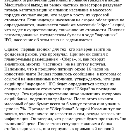
введения ограничений для инвестирования граждан в акции.
Масштабный выход на рынок частных инвесторов раздувает
пузырь капитализации компании: население в массовом
порядке скупает акции, что ведет к росту их курсовой
стоимости. Если надежды населения на скорое обогащение не
оправдываются, начинается такой же массовый "сброс" акций,
что ведет к существенному снижению их стоимости. Покупая
рекомендованные государством бумаги в ходе "народных"
IPO, население об этом явно не задумывается.
Однако "первый звонок" для тех, кто намерен выйти на
фондовый рынок, уже прозвучал. Причем он совпал с
планируемым размещением «Сбера», и, как говорят
аналитики, многих "частников" не на шутку испугал.
Напомним, что в прошлую пятницу около 16 часов на
новостной ленте Reuters появилось сообщение, в котором со
ссылкой на неназванные источники, утверждалось, что цена
акций при "народном" IPO будет определяться исходя из
среднего значения стоимости акций "Сбера" за последние
полгода. Эта цифра существенно ниже нынешних котировок
акций банка, подсчитали трейдеры. После этого начался
массовый сброс бумаг: всего за 6 минут торгов они упали в
цене на 7%. Президент "Сбербанка" Андрей Казьмин тут же
заявил, что ему ничего не известно о том, откуда взялась эта
информация. Он заверил, что размещение будет проходить "по
рыночной" цене. После этого ситуация с акциями банка
стабилизировалась, они вернулись в привычный ценовой