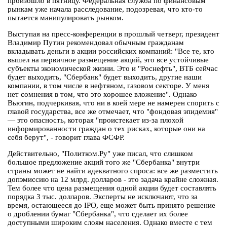
произошло в пятницу. Федеральная служба по финансовым
рынкам уже начала расследование, подозревая, что кто-то
пытается манипулировать рынком.
Выступая на пресс-конференции в прошлый четверг, президент
Владимир Путин рекомендовал обычным гражданам
вкладывать деньги в акции российских компаний: "Все те, кто
вышел на первичное размещение акций, это все устойчивые
субъекты экономической жизни. Это и "Роснефть", ВТБ сейчас
будет выходить, "Сбербанк" будет выходить, другие наши
компании, в том числе в нефтяном, газовом секторе. У меня
нет сомнения в том, что это хорошее вложение". Однако
Вьюгин, подчеркивая, что ни в коей мере не намерен спорить с
главой государства, все же отмечает, что "фондовая эпидемия"
— это опасность, которая "проистекает из-за плохой
информированности граждан о тех рисках, которые они на
себя берут", - говорит глава ФСФР.
Действительно, "Политком.Ру" уже писал, что слишком
большое предложение акций того же "Сбербанка" внутри
страны может не найти адекватного спроса: все же разместить
допэмиссию на 12 млрд. долларов - это задача крайне сложная.
Тем более что цена размещения одной акции будет составлять
порядка 3 тыс. долларов. Эксперты не исключают, что за
время, остающееся до IPO, еще может быть принято решение
о дроблении бумаг "Сбербанка", что сделает их более
доступными широким слоям населения. Однако вместе с тем