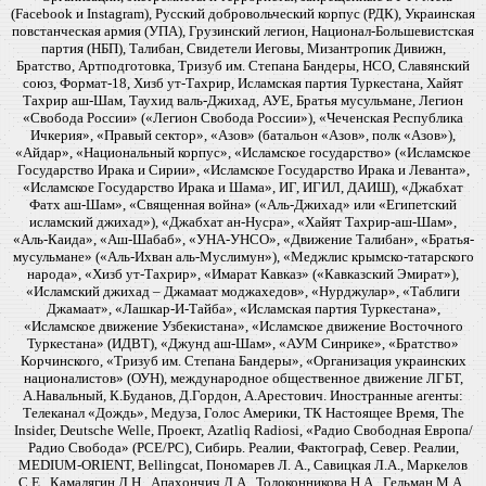
(Facebook и Instagram), Русский добровольческий корпус (РДК), Украинская
повстанческая армия (УПА), Грузинский легион, Национал-Большевистская
партия (НБП), Талибан, Свидетели Иеговы, Мизантропик Дивижн,
Братство, Артподготовка, Тризуб им. Степана Бандеры, НСО, Славянский
союз, Формат-18, Хизб ут-Тахрир, Исламская партия Туркестана, Хайят
Тахрир аш-Шам, Таухид валь-Джихад, АУЕ, Братья мусульмане, Легион
«Свобода России» («Легион Свобода России»), «Чеченская Республика
Ичкерия», «Правый сектор», «Азов» (батальон «Азов», полк «Азов»),
«Айдар», «Национальный корпус», «Исламское государство» («Исламское
Государство Ирака и Сирии», «Исламское Государство Ирака и Леванта»,
«Исламское Государство Ирака и Шама», ИГ, ИГИЛ, ДАИШ), «Джабхат
Фатх аш-Шам», «Священная война» («Аль-Джихад» или «Египетский
исламский джихад»), «Джабхат ан-Нусра», «Хайят Тахрир-аш-Шам»,
«Аль-Каида», «Аш-Шабаб», «УНА-УНСО», «Движение Талибан», «Братья-
мусульмане» («Аль-Ихван аль-Муслимун»), «Меджлис крымско-татарского
народа», «Хизб ут-Тахрир», «Имарат Кавказ» («Кавказский Эмират»),
«Исламский джихад – Джамаат моджахедов», «Нурджулар», «Таблиги
Джамаат», «Лашкар-И-Тайба», «Исламская партия Туркестана»,
«Исламское движение Узбекистана», «Исламское движение Восточного
Туркестана» (ИДВТ), «Джунд аш-Шам», «АУМ Синрике», «Братство»
Корчинского, «Тризуб им. Степана Бандеры», «Организация украинских
националистов» (ОУН), международное общественное движение ЛГБТ,
А.Навальный, К.Буданов, Д.Гордон, А.Арестович. Иностранные агенты:
Телеканал «Дождь», Медуза, Голос Америки, ТК Настоящее Время, The
Insider, Deutsche Welle, Проект, Azatliq Radiosi, «Радио Свободная Европа/
Радио Свобода» (PCE/PC), Сибирь. Реалии, Фактограф, Север. Реалии,
MEDIUM-ORIENT, Bellingcat, Пономарев Л. А., Савицкая Л.А., Маркелов
С.Е., Камалягин Д.Н., Апахончич Д.А., Толоконникова Н.А., Гельман М.А.,