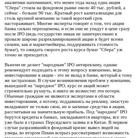
аналитики напоминают, что менее года назад одна акция
"Сбера" стоила на фондовом рынке около 40 тыс. рублей, а
сейчас - больше 90 тыс. Кратный рост капитализации для
столь крупной компании за такой короткий срок
настораживает. Многие эксперты говорят о том, что акции
банка сильно переоценены, и если они не упадут в цене сразу
после IPO (ведь государство никак не заинтересовано в
провале широко разрекламированной акции и будет всеми
силами, как и маркетмейкеры, поддерживать стоимость
бумаг), то ожидать скорого роста курса бумаг "Сбера" уж
точно не приходится.
Вьюгин не делает "народным" IPO антирекламу, однако
рекомендует подходить к этому вопросу взвешенно, ведь
инвестирование в акции - это не вклад в банке, который к тому
же застрахован. В случае возникновения проблем у компании,
вышедшей на "народное" IPO, курс ее акций может
стремительно рухнуть, и никто не возместит эти потери.
Обычные граждане не являются экспертами в области
инвестирования, а потому, поддавшись на рекламу, зачастую
вкладывают не только свои, но и заемные средства в акции,
рассчитывая на значительную прибыль. Под "народное" IPO
берутся кредиты в банках, закладываются квартиры, все это
уже было в странах Персидского залива и в Китае. В первом
случае разразившийся фондовый кризис вывел людей на
улицы, во втором Пекин всерьез рассматривает возможность