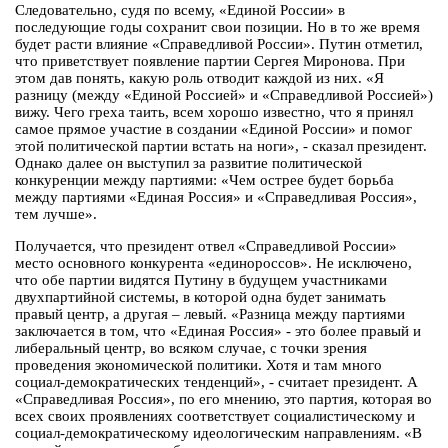
Следовательно, судя по всему, «Единой России» в
последующие годы сохранит свои позиции. Но в то же время
будет расти влияние «Справедливой России». Путин отметил,
что приветствует появление партии Сергея Миронова. При
этом дав понять, какую роль отводит каждой из них. «Я
разницу (между «Единой Россией» и «Справедливой Россией»)
вижу. Чего греха таить, всем хорошо известно, что я принял
самое прямое участие в создании «Единой России» и помог
этой политической партии встать на ноги», - сказал президент.
Однако далее он выступил за развитие политической
конкуренции между партиями: «Чем острее будет борьба
между партиями «Единая Россия» и «Справедливая Россия»,
тем лучше».
Получается, что президент отвел «Справедливой России»
место основного конкурента «единороссов». Не исключено,
что обе партии видятся Путину в будущем участниками
двухпартийной системы, в которой одна будет занимать
правый центр, а другая – левый. «Разница между партиями
заключается в том, что «Единая Россия» - это более правый и
либеральный центр, во всяком случае, с точки зрения
проведения экономической политики. Хотя и там много
социал-демократических тенденций», - считает президент. А
«Справедливая Россия», по его мнению, это партия, которая во
всех своих проявлениях соответствует социалистическому и
социал-демократическому идеологическим направлениям. «В