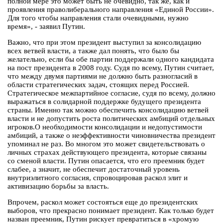
полной мере это может быть не очевидно, так же, как и
проявления праволиберального направления «Единой России».
Для того чтобы направления стали очевидными, нужно
время», - заявил Путин.
Важно, что при этом президент выступил за консолидацию
всех ветвей власти, а также дал понять, что было бы
желательно, если бы обе партии поддержали одного кандидата
на пост президента в 2008 году. Судя по всему, Путин считает,
что между двумя партиями не должно быть разногласий в
области стратегических задач, стоящих перед Россией.
Стратегическое межпартийное согласие, судя по всему, должно
выражаться в солидарной поддержке будущего президента
страны. Именно так можно обеспечить консолидацию ветвей
власти и не допустить роста политических амбиций отдельных
игроков.О необходимости консолидации и недопустимости
амбиций, а также о неэффективности чиновничества президент
упоминал не раз. Во многом это может свидетельствовать о
личных страхах действующего президента, которые связаны
со сменой власти. Путин опасается, что его преемник будет
слабее, а значит, не обеспечит достаточный уровень
внутриэлитного согласия, спровоцировав раскол элит и
активизацию борьбы за власть.
Впрочем, раскол может состояться еще до президентских
выборов, что прекрасно понимает президент. Как только будет
назван преемник, Путин рискует превратиться в «хромую