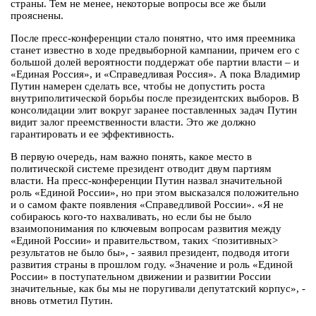
страны. Тем не менее, некоторые вопросы все же были
прояснены.
После пресс-конференции стало понятно, что имя преемника
станет известно в ходе предвыборной кампании, причем его с
большой долей вероятности поддержат обе партии власти – и
«Единая Россия», и «Справедливая Россия». А пока Владимир
Путин намерен сделать все, чтобы не допустить роста
внутриполитической борьбы после президентских выборов. В
консолидации элит вокруг заранее поставленных задач Путин
видит залог преемственности власти. Это же должно
гарантировать и ее эффективность.
В первую очередь, нам важно понять, какое место в
политической системе президент отводит двум партиям
власти. На пресс-конференции Путин назвал значительной
роль «Единой России», но при этом высказался положительно
и о самом факте появления «Справедливой России». «Я не
собираюсь кого-то нахваливать, но если бы не было
взаимопонимания по ключевым вопросам развития между
«Единой России» и правительством, таких <позитивных>
результатов не было бы», - заявил президент, подводя итоги
развития страны в прошлом году. «Значение и роль «Единой
России» в поступательном движении и развитии России
значительные, как бы мы не поругивали депутатский корпус», -
вновь отметил Путин.