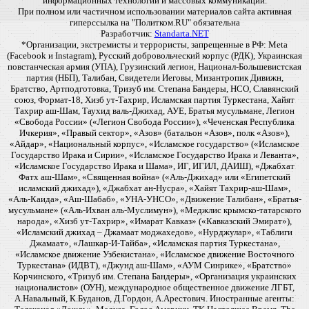
информационных технологий и массовых коммуникаций.
При полном или частичном использовании материалов сайта активная
гиперссылка на "Политком.RU" обязательна
Разработчик:
Standarta.NET
*Организации, экстремисты и террористы, запрещенные в РФ: Meta
(Facebook и Instagram), Русский добровольческий корпус (РДК), Украинская
повстанческая армия (УПА), Грузинский легион, Национал-Большевистская
партия (НБП), Талибан, Свидетели Иеговы, Мизантропик Дивижн,
Братство, Артподготовка, Тризуб им. Степана Бандеры, НСО, Славянский
союз, Формат-18, Хизб ут-Тахрир, Исламская партия Туркестана, Хайят
Тахрир аш-Шам, Таухид валь-Джихад, АУЕ, Братья мусульмане, Легион
«Свобода России» («Легион Свобода России»), «Чеченская Республика
Ичкерия», «Правый сектор», «Азов» (батальон «Азов», полк «Азов»),
«Айдар», «Национальный корпус», «Исламское государство» («Исламское
Государство Ирака и Сирии», «Исламское Государство Ирака и Леванта»,
«Исламское Государство Ирака и Шама», ИГ, ИГИЛ, ДАИШ), «Джабхат
Фатх аш-Шам», «Священная война» («Аль-Джихад» или «Египетский
исламский джихад»), «Джабхат ан-Нусра», «Хайят Тахрир-аш-Шам»,
«Аль-Каида», «Аш-Шабаб», «УНА-УНСО», «Движение Талибан», «Братья-
мусульмане» («Аль-Ихван аль-Муслимун»), «Меджлис крымско-татарского
народа», «Хизб ут-Тахрир», «Имарат Кавказ» («Кавказский Эмират»),
«Исламский джихад – Джамаат моджахедов», «Нурджулар», «Таблиги
Джамаат», «Лашкар-И-Тайба», «Исламская партия Туркестана»,
«Исламское движение Узбекистана», «Исламское движение Восточного
Туркестана» (ИДВТ), «Джунд аш-Шам», «АУМ Синрике», «Братство»
Корчинского, «Тризуб им. Степана Бандеры», «Организация украинских
националистов» (ОУН), международное общественное движение ЛГБТ,
А.Навальный, К.Буданов, Д.Гордон, А.Арестович. Иностранные агенты: