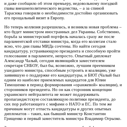
и даже сообщило об этом премьеру, недовольному поездкой
главы внешнеполитического ведомства, – а за спиной
Тарасюка говорили о необходимости достойно организовать
его прощальный визит в Европу.
Но теперь коллизия разрешилась, и возникла новая проблема –
кто будет министром иностранных дел Украины. Собственно,
борьба за министерский портфель началась сразу же после
парламентской отставки министра, когда его коллегам стало
ясно, что дни главы МИДа сочтены. Но найти сегодня
кандидатуру, устраивающую президента и способную пройти
голосование в парламенте, непросто. Опытный дипломат
Александр Чалый, сегодня являющийся заместителем
секретаря СНБОУ, был бы, возможно, лучшим преемником
ушедшего министра, способным устроить и коалицию, уже
заявившую о поддержке его кандидатуры, и БЮТ (Чалый был
одним из наиболее приемлемых кандидатов для Юлии
Тимошенко в период формирования «оранжевой» коалиции), и
сторонников президента. Но он как сторонник концепции
украинского нейтралитета не может поддерживать
пропагандистскую составляющую политики президента, до
сих пор работающего с мифами о НАТО и ЕС. По тем же
причинам могут отпасть кандидатуры и других опытных
дипломатов – таких, как бывший министр Константин
Грищенко и первый заместитель министра Владимир Огрызко.