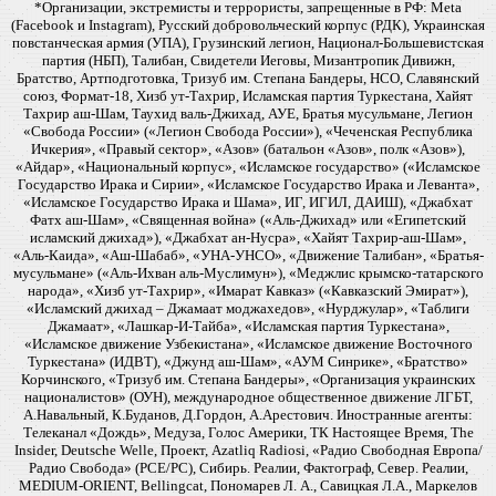
*Организации, экстремисты и террористы, запрещенные в РФ: Meta
(Facebook и Instagram), Русский добровольческий корпус (РДК), Украинская
повстанческая армия (УПА), Грузинский легион, Национал-Большевистская
партия (НБП), Талибан, Свидетели Иеговы, Мизантропик Дивижн,
Братство, Артподготовка, Тризуб им. Степана Бандеры, НСО, Славянский
союз, Формат-18, Хизб ут-Тахрир, Исламская партия Туркестана, Хайят
Тахрир аш-Шам, Таухид валь-Джихад, АУЕ, Братья мусульмане, Легион
«Свобода России» («Легион Свобода России»), «Чеченская Республика
Ичкерия», «Правый сектор», «Азов» (батальон «Азов», полк «Азов»),
«Айдар», «Национальный корпус», «Исламское государство» («Исламское
Государство Ирака и Сирии», «Исламское Государство Ирака и Леванта»,
«Исламское Государство Ирака и Шама», ИГ, ИГИЛ, ДАИШ), «Джабхат
Фатх аш-Шам», «Священная война» («Аль-Джихад» или «Египетский
исламский джихад»), «Джабхат ан-Нусра», «Хайят Тахрир-аш-Шам»,
«Аль-Каида», «Аш-Шабаб», «УНА-УНСО», «Движение Талибан», «Братья-
мусульмане» («Аль-Ихван аль-Муслимун»), «Меджлис крымско-татарского
народа», «Хизб ут-Тахрир», «Имарат Кавказ» («Кавказский Эмират»),
«Исламский джихад – Джамаат моджахедов», «Нурджулар», «Таблиги
Джамаат», «Лашкар-И-Тайба», «Исламская партия Туркестана»,
«Исламское движение Узбекистана», «Исламское движение Восточного
Туркестана» (ИДВТ), «Джунд аш-Шам», «АУМ Синрике», «Братство»
Корчинского, «Тризуб им. Степана Бандеры», «Организация украинских
националистов» (ОУН), международное общественное движение ЛГБТ,
А.Навальный, К.Буданов, Д.Гордон, А.Арестович. Иностранные агенты:
Телеканал «Дождь», Медуза, Голос Америки, ТК Настоящее Время, The
Insider, Deutsche Welle, Проект, Azatliq Radiosi, «Радио Свободная Европа/
Радио Свобода» (PCE/PC), Сибирь. Реалии, Фактограф, Север. Реалии,
MEDIUM-ORIENT, Bellingcat, Пономарев Л. А., Савицкая Л.А., Маркелов