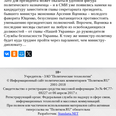
Зато для президента может оказаться удобной фигура
политического назначенца – и в СМИ уже появились намеки на
кандидатуру заместителя главы секретариата президента,
бывшего министра экономики Арсения Яценюка – молодого
фаворита Ющенко, безуспешно пытающегося противостоять
уменьшению президентских полномочий. Впрочем, Яценюка в
последние месяцы сватают на любую из освобождающихся
должностей – от главы «Нашей Украины» до руководителя
Службы безопасности Украины. К тому же министру-политику
будет куда труднее пройти через парламент, чем министру-
дипломату…
18+
Учредитель - ЗАО "Политические технологии"
© Информационный сайт политических комментариев "Политком.RU"
2001-2018
Свидетельство о регистрации средства массовой информации Эл № ФС77-
69227 от 06 апреля 2017 г.
Регистрирующий орган: Федеральная служба по надзору в сфере связи,
информационных технологий и массовых коммуникаций.
При полном или частичном использовании материалов сайта активная
гиперссылка на "Политком.RU" обязательна
Разработчик:
Standarta.NET