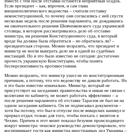
Вместе с тем после отставки останется неприятный осадок.
Если президент – как, впрочем, и сам глава
внешнеполитического ведомства – считали отставку
неконституционной, то почему они согласились с ней спустя
несколько недель после решения парламента, не дождавшись
ни окончательного решения Шевченковского суда украинской
столицы, в котором рассматривалось дело об отставке
министра, ни решения Конституционного суда, в который
вроде бы должна была обратиться – но обратилась ли? –
президентская сторона. Можно возразить, что президент и
министр не могли выиграть дело ни в одной из судебных
инстанций. Но и это было известно не сегодня: достаточно
прочесть украинскую Конституцию, чтобы понять
бесперспективность противостояния.
Можно возразить, что министр ушел не по конституционным
причинам, а потому, что его ведомству не давали работать. Но
и это было известно изначально. Министр, который не
присутствует на заседаниях правительства и никак не связан с
коллегами по кабинету, не может работать эффективно – а
после решения парламента об отставке Тарасюк не был ни на
одном заседании кабинета. Он не подписывал документов –
хотя бы потому, что был в отпуске после январских каникул и
прервал отдых только для того, чтобы поехать с визитом в
Чехию. Причем и этот визит показал безумие происходящего
вокруг министра: чешское руководство демонстрировало, что
воспринимает гостя как министра иностранных дел Украины –