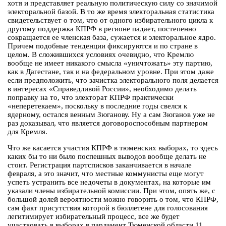
хотя и представляет реальную политическую силу со значимой
электоральной базой. В то же время электоральная статистика
свидетельствует о том, что от одного избирательного цикла к
другому поддержка КПРФ в регионе падает, постепенно
сокращается ее членская база, сужается и электоральное ядро.
Причем подобные тенденции фиксируются и по стране в
целом. В сложившихся условиях очевидно, что Кремлю
вообще не имеет никакого смысла «уничтожать» эту партию,
как в Дагестане, так и на федеральном уровне. При этом даже
если предположить, что зачистка электорального поля делается
в интересах «Справедливой России», необходимо делать
поправку на то, что электорат КПРФ практически
«неперетекаем», поскольку в последние годы свелся к
ядерному, остался венным Зюганову. Ну а сам Зюганов уже не
раз доказывал, что является договороспособным партнером
для Кремля.
Что же касается участия КПРФ в тюменских выборах, то здесь
каких бы то ни было поспешных выводов вообще делать не
стоит. Регистрация партсписков заканчивается в начале
февраля, а это значит, что местные коммунисты еще могут
успеть устранить все недочеты в документах, на которые им
указали члены избирательной комиссии. При этом, опять же, с
большой долей вероятности можно говорить о том, что КПРФ,
сам факт присутствия которой в бюллетене для голосования
легитимирует избирательный процесс, все же будет
участвовать в выборах в парламент Тюменской области 11