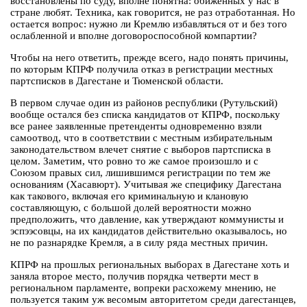
восстановлены по суду, вполне понятна: обиженных у нас в
стране любят. Техника, как говорится, не раз отработанная. Но
остается вопрос: нужно ли Кремлю избавляться от и без того
ослабленной и вполне договороспособной компартии?
Чтобы на него ответить, прежде всего, надо понять причины,
по которым КПРФ получила отказ в регистрации местных
партсписков в Дагестане и Тюменской области.
В первом случае один из районов республики (Рутульский)
вообще остался без списка кандидатов от КПРФ, поскольку
все ранее заявленные претенденты одновременно взяли
самоотвод, что в соответствии с местным избирательным
законодательством влечет снятие с выборов партсписка в
целом. Заметим, что ровно то же самое произошло и с
Союзом правых сил, лишившимся регистрации по тем же
основаниям (Хасавюрт). Учитывая же специфику Дагестана
как такового, включая его криминальную и клановую
составляющую, с большой долей вероятности можно
предположить, что давление, как утверждают коммунисты и
эспээсовцы, на их кандидатов действительно оказывалось, но
не по разнарядке Кремля, а в силу ряда местных причин.
КПРФ на прошлых региональных выборах в Дагестане хоть и
заняла второе место, получив порядка четверти мест в
региональном парламенте, вопреки расхожему мнению, не
пользуется таким уж весомым авторитетом среди дагестанцев,