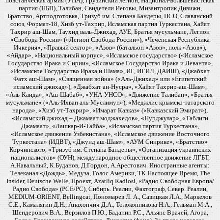
повстанческая армия (УПА), Грузинский легион, Национал-Большевистская
партия (НБП), Талибан, Свидетели Иеговы, Мизантропик Дивижн,
Братство, Артподготовка, Тризуб им. Степана Бандеры, НСО, Славянский
союз, Формат-18, Хизб ут-Тахрир, Исламская партия Туркестана, Хайят
Тахрир аш-Шам, Таухид валь-Джихад, АУЕ, Братья мусульмане, Легион
«Свобода России» («Легион Свобода России»), «Чеченская Республика
Ичкерия», «Правый сектор», «Азов» (батальон «Азов», полк «Азов»),
«Айдар», «Национальный корпус», «Исламское государство» («Исламское
Государство Ирака и Сирии», «Исламское Государство Ирака и Леванта»,
«Исламское Государство Ирака и Шама», ИГ, ИГИЛ, ДАИШ), «Джабхат
Фатх аш-Шам», «Священная война» («Аль-Джихад» или «Египетский
исламский джихад»), «Джабхат ан-Нусра», «Хайят Тахрир-аш-Шам»,
«Аль-Каида», «Аш-Шабаб», «УНА-УНСО», «Движение Талибан», «Братья-
мусульмане» («Аль-Ихван аль-Муслимун»), «Меджлис крымско-татарского
народа», «Хизб ут-Тахрир», «Имарат Кавказ» («Кавказский Эмират»),
«Исламский джихад – Джамаат моджахедов», «Нурджулар», «Таблиги
Джамаат», «Лашкар-И-Тайба», «Исламская партия Туркестана»,
«Исламское движение Узбекистана», «Исламское движение Восточного
Туркестана» (ИДВТ), «Джунд аш-Шам», «АУМ Синрике», «Братство»
Корчинского, «Тризуб им. Степана Бандеры», «Организация украинских
националистов» (ОУН), международное общественное движение ЛГБТ,
А.Навальный, К.Буданов, Д.Гордон, А.Арестович. Иностранные агенты:
Телеканал «Дождь», Медуза, Голос Америки, ТК Настоящее Время, The
Insider, Deutsche Welle, Проект, Azatliq Radiosi, «Радио Свободная Европа/
Радио Свобода» (PCE/PC), Сибирь. Реалии, Фактограф, Север. Реалии,
MEDIUM-ORIENT, Bellingcat, Пономарев Л. А., Савицкая Л.А., Маркелов
С.Е., Камалягин Д.Н., Апахончич Д.А., Толоконникова Н.А., Гельман М.А.,
Шендерович В.А., Верзилов П.Ю., Баданин Р.С., Альянс Врачей, Агора,