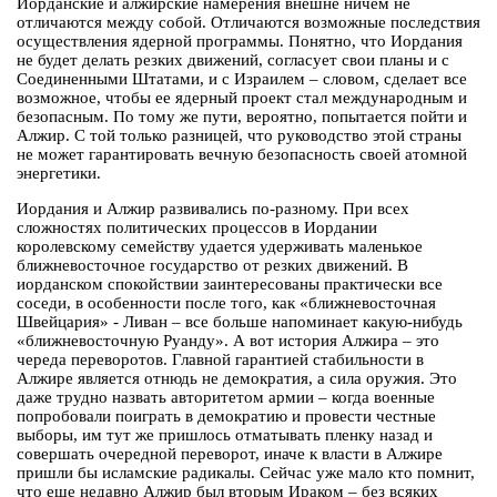
Иорданские и алжирские намерения внешне ничем не
отличаются между собой. Отличаются возможные последствия
осуществления ядерной программы. Понятно, что Иордания
не будет делать резких движений, согласует свои планы и с
Соединенными Штатами, и с Израилем – словом, сделает все
возможное, чтобы ее ядерный проект стал международным и
безопасным. По тому же пути, вероятно, попытается пойти и
Алжир. С той только разницей, что руководство этой страны
не может гарантировать вечную безопасность своей атомной
энергетики.
Иордания и Алжир развивались по-разному. При всех
сложностях политических процессов в Иордании
королевскому семейству удается удерживать маленькое
ближневосточное государство от резких движений. В
иорданском спокойствии заинтересованы практически все
соседи, в особенности после того, как «ближневосточная
Швейцария» - Ливан – все больше напоминает какую-нибудь
«ближневосточную Руанду». А вот история Алжира – это
череда переворотов. Главной гарантией стабильности в
Алжире является отнюдь не демократия, а сила оружия. Это
даже трудно назвать авторитетом армии – когда военные
попробовали поиграть в демократию и провести честные
выборы, им тут же пришлось отматывать пленку назад и
совершать очередной переворот, иначе к власти в Алжире
пришли бы исламские радикалы. Сейчас уже мало кто помнит,
что еще недавно Алжир был вторым Ираком – без всяких