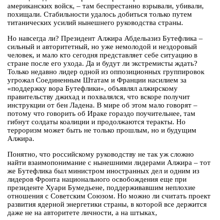
американских войск, – там беспрестанно взрывали, убивали,
похищали. Стабильности удалось добиться только путем
титанических усилий нынешнего руководства страны.
Но навсегда ли? Президент Алжира Абдельазиз Бутефлика –
сильный и авторитетный, но уже немолодой и нездоровый
человек, и мало кто сегодня представляет себе ситуацию в
стране после его ухода. Да и будут ли экстремисты ждать?
Только недавно лидер одной из оппозиционных группировок
угрожал Соединенным Штатам и Франции насилием за
«поддержку вора Бутефлики», объявлял алжирскому
правительству джихад и похвалялся, что вскоре получит
инструкции от бен Ладена. В мире об этом мало говорят –
потому что говорить об Ираке гораздо поучительнее, там
гибнут солдаты коалиции и продолжаются теракты. Но
терроризм может быть не только прошлым, но и будущим
Алжира.
Понятно, что российскому руководству не так уж сложно
найти взаимопонимание с нынешними лидерами Алжира – тот
же Бутефлика был министром иностранных дел и одним из
лидеров Фронта национального освобождения еще при
президенте Хуари Бумедьене, поддерживавшим неплохие
отношения с Советским Союзом. Но можно ли считать проект
развития ядерной энергетики страны, в которой все держится
даже не на авторитете личности, а на штыках,