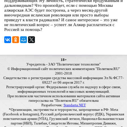
поддерживающих эту личность, стратегически продуманным и
дальновидным? Что произойдет, если с помощью Москвы
алжирская АЭС будет построена, а через месяц-другой
внеочередная исламская революция или просто выборы
приведут к власти радикалов? И самое интересное – это уже
не политический вопрос – успеет ли Алжир расплатиться с
Россией за помощь?
18+
Учредитель - ЗАО "Политические технологии"
© Информационный сайт политических комментариев "Политком.RU"
2001-2018
Свидетельство о регистрации средства массовой информации Эл № ФС77-
69227 от 06 апреля 2017 г.
Регистрирующий орган: Федеральная служба по надзору в сфере связи,
информационных технологий и массовых коммуникаций.
При полном или частичном использовании материалов сайта активная
гиперссылка на "Политком.RU" обязательна
Разработчик:
Standarta.NET
*Организации, экстремисты и террористы, запрещенные в РФ: Meta
(Facebook и Instagram), Русский добровольческий корпус (РДК), Украинская
повстанческая армия (УПА), Грузинский легион, Национал-Большевистская
партия (НБП), Талибан, Свидетели Иеговы, Мизантропик Дивижн,