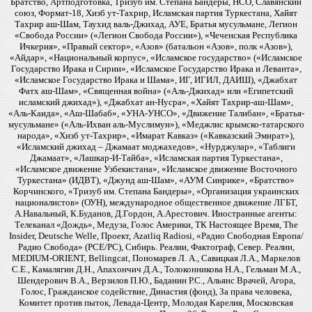
Братство, Артподготовка, Тризуб им. Степана Бандеры, НСО, Славянский
союз, Формат-18, Хизб ут-Тахрир, Исламская партия Туркестана, Хайят
Тахрир аш-Шам, Таухид валь-Джихад, АУЕ, Братья мусульмане, Легион
«Свобода России» («Легион Свобода России»), «Чеченская Республика
Ичкерия», «Правый сектор», «Азов» (батальон «Азов», полк «Азов»),
«Айдар», «Национальный корпус», «Исламское государство» («Исламское
Государство Ирака и Сирии», «Исламское Государство Ирака и Леванта»,
«Исламское Государство Ирака и Шама», ИГ, ИГИЛ, ДАИШ), «Джабхат
Фатх аш-Шам», «Священная война» («Аль-Джихад» или «Египетский
исламский джихад»), «Джабхат ан-Нусра», «Хайят Тахрир-аш-Шам»,
«Аль-Каида», «Аш-Шабаб», «УНА-УНСО», «Движение Талибан», «Братья-
мусульмане» («Аль-Ихван аль-Муслимун»), «Меджлис крымско-татарского
народа», «Хизб ут-Тахрир», «Имарат Кавказ» («Кавказский Эмират»),
«Исламский джихад – Джамаат моджахедов», «Нурджулар», «Таблиги
Джамаат», «Лашкар-И-Тайба», «Исламская партия Туркестана»,
«Исламское движение Узбекистана», «Исламское движение Восточного
Туркестана» (ИДВТ), «Джунд аш-Шам», «АУМ Синрике», «Братство»
Корчинского, «Тризуб им. Степана Бандеры», «Организация украинских
националистов» (ОУН), международное общественное движение ЛГБТ,
А.Навальный, К.Буданов, Д.Гордон, А.Арестович. Иностранные агенты:
Телеканал «Дождь», Медуза, Голос Америки, ТК Настоящее Время, The
Insider, Deutsche Welle, Проект, Azatliq Radiosi, «Радио Свободная Европа/
Радио Свобода» (PCE/PC), Сибирь. Реалии, Фактограф, Север. Реалии,
MEDIUM-ORIENT, Bellingcat, Пономарев Л. А., Савицкая Л.А., Маркелов
С.Е., Камалягин Д.Н., Апахончич Д.А., Толоконникова Н.А., Гельман М.А.,
Шендерович В.А., Верзилов П.Ю., Баданин Р.С., Альянс Врачей, Агора,
Голос, Гражданское содействие, Династия (фонд), За права человека,
Комитет против пыток, Левада-Центр, Молодая Карелия, Московская