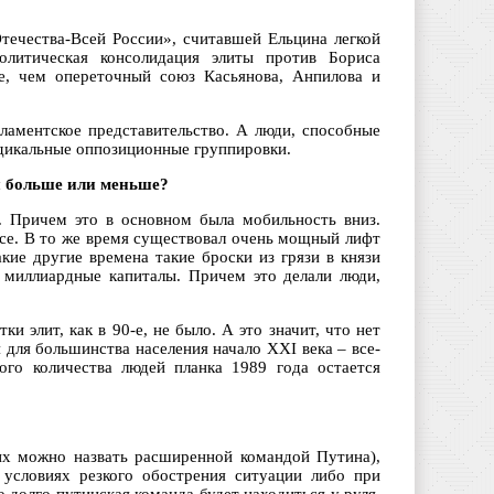
Отечества-Всей России», считавшей Ельцина легкой
литическая консолидация элиты против Бориса
ие, чем опереточный союз Касьянова, Анпилова и
рламентское представительство. А люди, способные
адикальные оппозиционные группировки.
и больше или меньше?
. Причем это в основном была мобильность вниз.
усе. В то же время существовал очень мощный лифт
кие другие времена такие броски из грязи в князи
е миллиардные капиталы. Причем это делали люди,
и элит, как в 90-е, не было. А это значит, что нет
 для большинства населения начало XXI века – все-
ого количества людей планка 1989 года остается
(их можно назвать расширенной командой Путина),
 условиях резкого обострения ситуации либо при