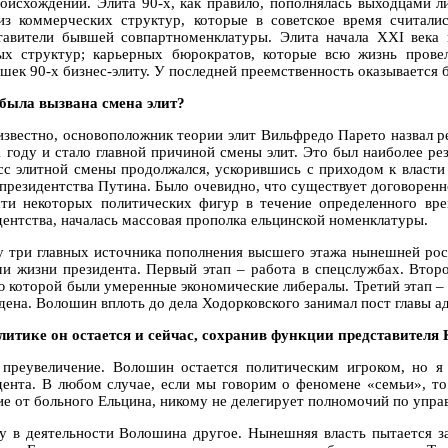
роисхождении. Элита 90-х, как правило, пополнялась выходцами л
из коммерческих структур, которые в советское время считал
тавители бывшей совпартноменклатуры. Элита начала XXI века 
ых структур; карьерных бюрократов, которые всю жизнь прове
шек 90-х бизнес-элиту. У последней преемственность оказывается 
 была вызвана смена элит?
 известно, основоположник теории элит Вильфредо Парето назвал
1 году и стало главной причиной смены элит. Это был наиболее рез
сс элитной смены продолжался, ускорившись с приходом к власти
 президентства Путина. Было очевидно, что существует договорен
сти некоторых политических фигур в течение определенного вре
дентства, началась массовая прополка ельцинской номенклатуры.
у три главных источника пополнения высшего этажа нынешней рос
ми жизни президента. Первый этап – работа в спецслужбах. Втор
ю которой были умеренные экономические либералы. Третий этап – 
дена. Волошин вплоть до дела Ходорковского занимал пост главы а
олитике он остается и сейчас, сохранив функции представителя
 преувеличение. Волошин остается политическим игроком, но я
дента. В любом случае, если мы говорим о феномене «семьи», то
ие от больного Ельцина, никому не делегирует полномочий по упра
у в деятельности Волошина другое. Нынешняя власть пытается за