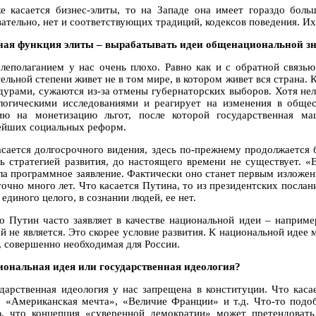
е касается бизнес-элиты, то на Западе она имеет гораздо бол
вательно, нет и соответствующих традиций, кодексов поведения. И
ная функция элиты – вырабатывать идеи общенациональной зна
елеполаганием у нас очень плохо. Равно как и с обратной связью
тельной степени живет не в том мире, в котором живет вся страна.
дурами, сужаются из-за отмены губернаторских выборов. Хотя нель
логическими исследованиями и реагирует на изменения в обще
ию на монетизацию льгот, после которой государственная м
ейших социальных реформ.
асается долгосрочного видения, здесь по-прежнему продолжается 
ть стратегией развития, до настоящего времени не существует. 
ла программное заявление. Фактически оно станет первым изложен
точно много лет. Что касается Путина, то из президентских послан
 единого целого, в сознании людей, ее нет.
то Путин часто заявляет в качестве национальной идеи – наприм
й не является. Это скорее условие развития. К национальной идее 
д, совершенно необходимая для России.
иональная идея или государственная идеология?
ударственная идеология у нас запрещена в конституции. Что кас
: «Американская мечта», «Величие Франции» и т.д. Что-то подо
, что концепция «суверенной демократии» может претендовать