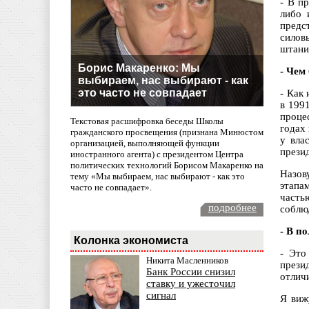
- В п
либо 
предс
силов
штани
Борис Макаренко: Мы
- Чем
выбираем, нас выбирают - как
это часто не совпадает
- Как
в 199
проце
Текстовая расшифровка беседы Школы
годах
гражданского просвещения (признана Минюстом
у вла
организацией, выполняющей функции
прези
иностранного агента) с президентом Центра
политических технологий Борисом Макаренко на
Назов
тему «Мы выбираем, нас выбирают - как это
этапа
часто не совпадает».
часть
подробнее
соблю
- В п
Колонка экономиста
- Это
Никита Масленников
прези
Банк России снизил
отлич
ставку и ужесточил
сигнал
Я виж