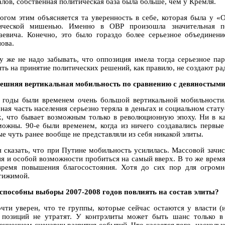
алов, собственная политическая база была больше, чем у Кремля.
огом этим объясняется та уверенность в себе, которая была у «
ической мишенью. Именно в ОВР произошла значительная по
аевича. Конечно, это было гораздо более серьезное объединен
ова.
у же не надо забывать, что оппозиция имела тогда серьезное па
ять на принятие политических решений, как правило, не создают р
ешняя вертикальная мобильность по сравнению с девяностым
е годы были временем очень большой вертикальной мобильности
ная часть населения серьезно теряла в деньгах и социальном стат
х, что бывает возможным только в революционную эпоху. Ни в ка
можны. 90-е были временем, когда из ничего создавались первы
е чуть ранее вообще не представляли из себя никакой элиты.
 сказать, что при Путине мобильность усилилась. Массовой зачистк
ня и особой возможности пробиться на самый вверх. В то же время
время повышения благосостояния. Хотя до сих пор для огромн
тижимой.
 способны выборы 2007-2008 годов повлиять на состав элиты?
очти уверен, что те группы, которые сейчас остаются у власти 
 позиций не утратят. У контрэлиты может быть шанс только в