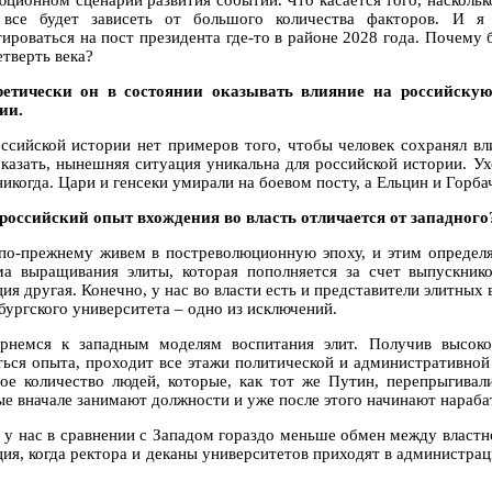
юционном сценарии развития событий. Что касается того, насколько
 все будет зависеть от большого количества факторов. И я
тироваться на пост президента где-то в районе 2028 года. Почему
етверть века?
ретически он в состоянии оказывать влияние на российску
ии.
оссийской истории нет примеров того, чтобы человек сохранял вл
сказать, нынешняя ситуация уникальна для российской истории. Ух
никогда. Цари и генсеки умирали на боевом посту, а Ельцин и Горб
 российский опыт вхождения во власть отличается от западного
по-прежнему живем в постреволюционную эпоху, и этим определя
ма выращивания элиты, которая пополняется за счет выпускни
ия другая. Конечно, у нас во власти есть и представители элитных 
бургского университета – одно из исключений.
рнемся к западным моделям воспитания элит. Получив высокок
ться опыта, проходит все этажи политической и административной
ое количество людей, которые, как тот же Путин, перепрыгивал
ые вначале занимают должности и уже после этого начинают нараба
, у нас в сравнении с Западом гораздо меньше обмен между влас
ция, когда ректора и деканы университетов приходят в администра