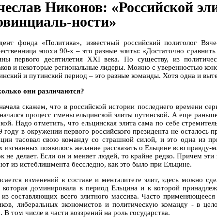
чеслав Никонов: «Российской эли
овинциаль-ности»
дент фонда «Политика», известный российский политолог Вяче
ественница эпохи 90-х – это разные элиты: «Достаточно сравнить
ины первого десятилетия XXI века. По существу, из политиче
ков и некоторые региональные лидеры. Можно с уверенностью кон
инский и путинский период – это разные команды. Хотя одна и выте
колько они различаются?
 начала скажем, что в российской истории последнего времени сер
 начался процесс смены ельцинской элиты путинской. А еще раньше
ской. Надо отметить, что ельцинская элита сама по себе стремите
9 году в окружении первого российского президента не осталось пр
ьцин тасовал свою команду со страшной силой, и это одна из пр
х изгнанных появилось желание рассказать о Ельцине всю правду-м
к не делает. Если он и меняет людей, то крайне редко. Причем эти
ают из истеблишмента бесследно, как это было при Ельцине.
асается изменений в составе и менталитете элит, здесь можно с
, которая доминировала в период Ельцина и к которой принадлеж
 из составляющих всего элитного массива. Часто применяющееся
иков, либеральных экономистов и политическую команду - в цел
. В том числе в части воззрений на роль государства.