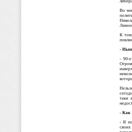
либер
Во мн
полит
Никол
Лимон
К том
повли
- Нын
- 90-
Огром
навер
невоз
которы
Нельзя
сегод
таки 
недос
- Как
- Я п
своих