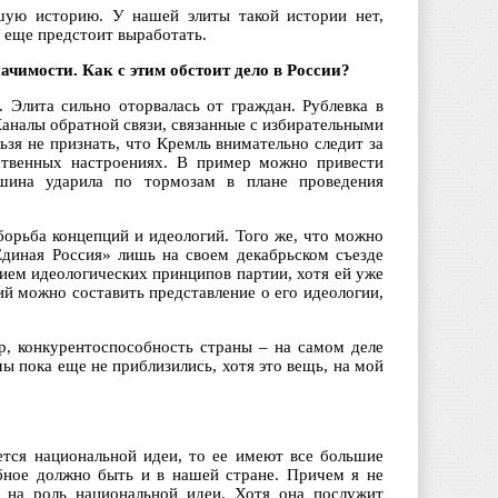
ьшую историю. У нашей элиты такой истории нет,
х еще предстоит выработать.
чимости. Как с этим обстоит дело в России?
. Элита сильно оторвалась от граждан. Рублевка в
 Каналы обратной связи, связанные с избирательными
зя не признать, что Кремль внимательно следит за
ственных настроениях. В пример можно привести
ашина ударила по тормозам в плане проведения
борьба концепций и идеологий. Того же, что можно
«Единая Россия» лишь на своем декабрьском съезде
ием идеологических принципов партии, хотя ей уже
ий можно составить представление о его идеологии,
ер, конкурентоспособность страны – на самом деле
мы пока еще не приблизились, хотя это вещь, на мой
ается национальной идеи, то ее имеют все большие
бное должно быть и в нашей стране. Причем я не
 на роль национальной идеи. Хотя она послужит