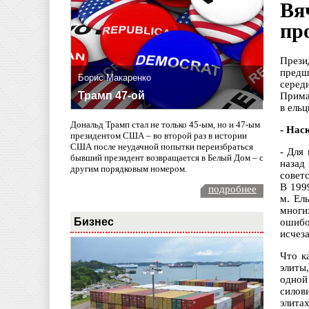
Вя
пр
Прези
предш
Борис Макаренко
серед
Трамп 47-ой
Прима
в ельц
Дональд Трамп стал не только 45-ым, но и 47-ым
- Нас
президентом США – во второй раз в истории
США после неудачной попытки переизбраться
- Для
бывший президент возвращается в Белый Дом – с
назад
другим порядковым номером.
совет
В 199
подробнее
м. Ел
многи
Бизнес
ошибо
исчез
Что к
элиты
одной
силов
элитах