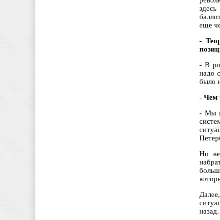
револ
здесь
балло
еще ч
- Тео
позиц
- В р
надо 
было 
- Чем
- Мы 
систе
ситуац
Петер
Но ве
набра
больш
котор
Далее
ситуа
назад.