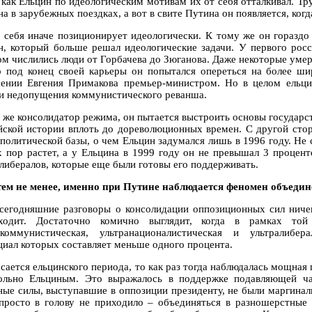
 как Ельцин по идеологическим мотивам их от себя отталкивал. Тр
а в зарубежных поездках, а вот в свите Путина он появляется, ког
 себя иначе позиционирует идеологически. К тому же он гораздо
н, который больше решал идеологические задачи. У первого росс
ом числились люди от Горбачева до Зюганова. Даже некоторые уме
о под конец своей карьеры он попытался опереться на более ши
чении Евгения Примакова премьер-министром. Но в целом ельци
и недопущения коммунистического реванша.
 же консолидатор режима, он пытается выстроить основы государс
йской истории вплоть до дореволюционных времен. С другой сто
 политической базы, о чем Ельцин задумался лишь в 1996 году. Не
х пор растет, а у Ельцина в 1999 году он не превышал 3 процен
 либералов, которые еще были готовы его поддерживать.
 тем не менее, именно при Путине наблюдается феномен объедин
 сегодняшние разговоры о консолидации оппозиционных сил ниче
ходит. Достаточно комично выглядит, когда в рамках то
акоммунистическая, ультранационалистическая и ультралибер
циал которых составляет меньше одного процента.
асается ельцинского периода, то как раз тогда наблюдалась мощная
ольно Ельциным. Это выражалось в поддержке подавляющей ча
ные силы, выступавшие в оппозиции президенту, не были маргина
просто в голову не приходило – объединяться в разношерстные 