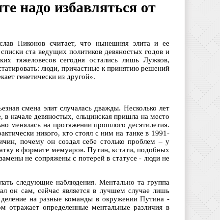
те надо избавляться от
слав Никонов считает, что нынешняя элита и ее
 списки ста ведущих политиков девяностых годов и
ских тяжеловесов сегодня остались лишь Лужков,
статировать: люди, причастные к принятию решений
кает генетически из другой».
ьезная смена элит случалась дважды. Несколько лет
, в начале девяностых, ельцинская пришла на место
льно менялась на протяжении прошлого десятилетия.
актически никого, кто стоял с ним на танке в 1991-
ичин, почему он создал себе столько проблем – у
атку в формате мемуаров. Путин, кстати, подобных
 замены не сопряжены с потерей в статусе - люди не
делать следующие наблюдения. Ментально та группа
ал он сам, сейчас является в лучшем случае лишь
 деление на разные команды в окружении Путина -
ом отражает определенные ментальные различия в