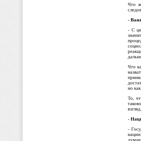
Что ж
следо
- Важ
- С ц
значи
проце
социо
реакц
дальн
Что к
назва
приня
доста
но как
То, ч
таково
взгля
- Нац
- Гос
нации
думаю