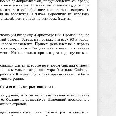
ибо из демократической, полудиссидентской среды,
ись нелегальными. В меньшей степени туда вошли
включает в себя большее количество выходцев из
ли на госслужбе; а также выросшую из коротких
большей, чем в рядах политической элиты.
 революции кладбищем аристократий. Произошедшее
кий разрыв. Затем, на протяжении всех 90-х годов,
 нового президента. Причем речь идет не о первых
ность между ним и Ельциным касательно сохранения
мени. Но как только прошло два года путинского
сийской элиты, которые во многом связаны с тремя
ой – в команде питерского мэра Анатолия Собчака,
работа в Кремле. Здесь тоже преемственность была
дминистрации.
 Кремля в некоторых вопросах.
 не думаю, что он выполняет какие-то поручения
 ее больше не существует. Нынешний президент, в
влению страной.
действовать совершенно разные группы элит, в то