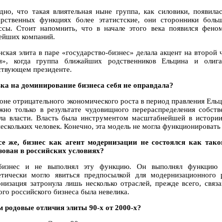
дно, что такая влиятельная ныне группа, как силовики, появила
арственных функциях более этатистские, они сторонники боль
ссы. Стоит напомнить, что в начале этого века появился фено
ейших компаний.
нская элита в паре «государство-бизнес» делала акцент на второй
я», когда группа ближайших родственников Ельцина и олига
ствующем президенте.
вка на доминирование бизнеса себя не оправдала?
фоне отрицательного экономического роста в период правления Ель
жно только в результате чудовищного перераспределения собств
ла власти. Власть была инструментом масштабнейшей в истории 
ескольких человек. Конечно, эта модель не могла функционировать 
се же, бизнес как агент модернизации не состоялся как так
зован в российских условиях?
изнес и не выполнял эту функцию. Он выполнял функцию ак
етически могло явиться предпосылкой для модернизационного 
низация затронула лишь несколько отраслей, прежде всего, связ
ого российского бизнеса была невелика.
ем родовые отличия элиты 90-х от 2000-х?