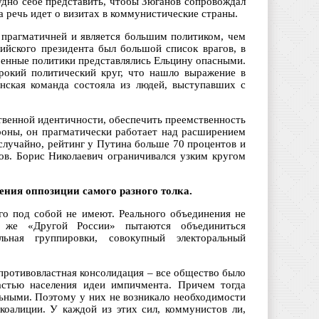
удно себе представить, чтобы Зюганов сопровождал
да речь идет о визитах в коммунистические страны.
 прагматичней и является большим политиком, чем
ийского президента был большой список врагов, в
ренные политики представлялись Ельцину опасными.
рокий политический круг, что нашло выражение в
нская команда состояла из людей, выступавших с
твенной идентичности, обеспечить преемственность
роны, он прагматически работает над расширением
 случайно, рейтинг у Путина больше 70 процентов и
тов. Борис Николаевич ограничивался узким кругом
ения оппозиции самого разного толка.
го под собой не имеют. Реального объединения не
й же «Другой России» пытаются объединиться
альная группировки, совокупный электоральный
 противовластная консолидация – все общество было
стью населения идеи импичмента. Причем тогда
льными. Поэтому у них не возникало необходимости
коалиции. У каждой из этих сил, коммунистов ли,