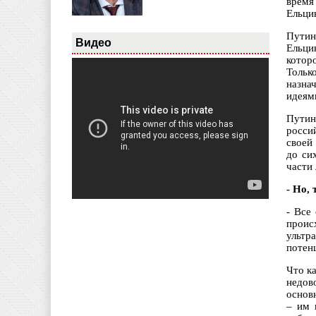
время
Ельцин
Путин
Видео
Ельци
котор
Тольк
назна
идеям
Путин
росси
своей
до си
части
- Но,
- Все
проис
ультр
потен
Что к
недов
основ
– им 