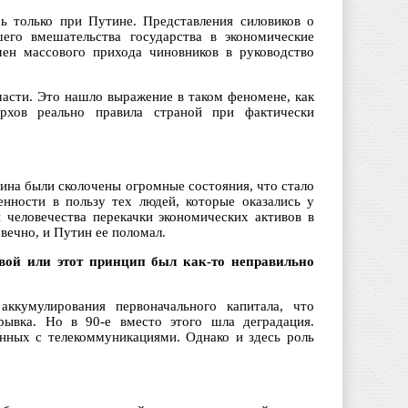
сь только при Путине. Представления силовиков о
шего вмешательства государства в экономические
мен массового прихода чиновников в руководство
 части. Это нашло выражение в таком феномене, как
рхов реально правила страной при фактически
цина были сколочены огромные состояния, что стало
енности в пользу тех людей, которые оказались у
человечества перекачки экономических активов в
вечно, и Путин ее поломал.
овой или этот принцип был как-то неправильно
кумулирования первоначального капитала, что
рывка. Но в 90-е вместо этого шла деградация.
анных с телекоммуникациями. Однако и здесь роль