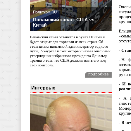
Очеви
госуд
Политком.RU
проце
Панамский канал: США vs.
крупн
Китай
Ельци
«семь
Панамский канал останется в руках Панамы и
отсут
будет открыт для торговли из всех стран. Об
этом заявил панамский администратор водного
- Ста
пути, Рикаурте Васкес который назвал опасными
утверждения избранного президента Дональда
- На 
Трампа о том, что США должны взять его под
возмо
свой контроль.
корми
подробнее
руки н
- И в
Интервью
реали
- А б
гипот
Модер
крупн
- В ч