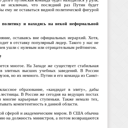
 долго путинская команда будет находиться у руля,
 не исключаю, что последний раз Путин будет
 бы ему не оставаться видной политической фигурой
ю политику и находясь на некой неформальной
ияние, оставаясь вне официальных иерархий. Хотя,
одит в отставку популярный лидер. Такого у нас не
ачев ушли с нулевым или отрицательным рейтингом.
?
ется многое. На Западе же существует стабильная
ков элитных высших учебных заведений. В России
вузов, но их немного. Путин и его команда из Санкт-
лассное образование, «кандидат в элиту», дабы
 лестницы. В России же сегодня на ведущих постах
и многие карьерные ступеньки. Также немало тех,
тывать компетентность в данной области.
тной сферой и академическим миром. В США обычна
цию на должность министров, а потом возвращаются