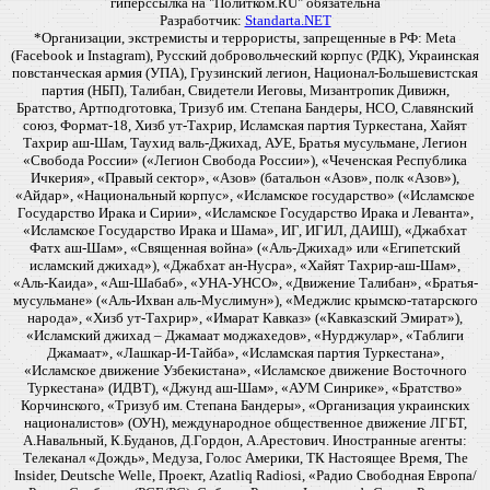
гиперссылка на "Политком.RU" обязательна
Разработчик:
Standarta.NET
*Организации, экстремисты и террористы, запрещенные в РФ: Meta
(Facebook и Instagram), Русский добровольческий корпус (РДК), Украинская
повстанческая армия (УПА), Грузинский легион, Национал-Большевистская
партия (НБП), Талибан, Свидетели Иеговы, Мизантропик Дивижн,
Братство, Артподготовка, Тризуб им. Степана Бандеры, НСО, Славянский
союз, Формат-18, Хизб ут-Тахрир, Исламская партия Туркестана, Хайят
Тахрир аш-Шам, Таухид валь-Джихад, АУЕ, Братья мусульмане, Легион
«Свобода России» («Легион Свобода России»), «Чеченская Республика
Ичкерия», «Правый сектор», «Азов» (батальон «Азов», полк «Азов»),
«Айдар», «Национальный корпус», «Исламское государство» («Исламское
Государство Ирака и Сирии», «Исламское Государство Ирака и Леванта»,
«Исламское Государство Ирака и Шама», ИГ, ИГИЛ, ДАИШ), «Джабхат
Фатх аш-Шам», «Священная война» («Аль-Джихад» или «Египетский
исламский джихад»), «Джабхат ан-Нусра», «Хайят Тахрир-аш-Шам»,
«Аль-Каида», «Аш-Шабаб», «УНА-УНСО», «Движение Талибан», «Братья-
мусульмане» («Аль-Ихван аль-Муслимун»), «Меджлис крымско-татарского
народа», «Хизб ут-Тахрир», «Имарат Кавказ» («Кавказский Эмират»),
«Исламский джихад – Джамаат моджахедов», «Нурджулар», «Таблиги
Джамаат», «Лашкар-И-Тайба», «Исламская партия Туркестана»,
«Исламское движение Узбекистана», «Исламское движение Восточного
Туркестана» (ИДВТ), «Джунд аш-Шам», «АУМ Синрике», «Братство»
Корчинского, «Тризуб им. Степана Бандеры», «Организация украинских
националистов» (ОУН), международное общественное движение ЛГБТ,
А.Навальный, К.Буданов, Д.Гордон, А.Арестович. Иностранные агенты:
Телеканал «Дождь», Медуза, Голос Америки, ТК Настоящее Время, The
Insider, Deutsche Welle, Проект, Azatliq Radiosi, «Радио Свободная Европа/