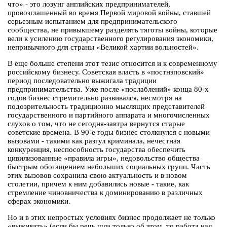
что» - это лозунг английских предпринимателей,
провозглашенный во время Первой мировой войны, ставшей
серьезным испытанием для предпринимательского
сообщества, не привыкшему разделять тяготы войны, которые
вели к усилению государственного регулирования экономики,
непривычного для страны «Великой хартии вольностей».
В еще больше степени этот тезис относится и к современному
российскому бизнесу. Советская власть в «постнэповский»
период последовательно выжигала традиции
предпринимательства. Уже после «послаблений» конца 80-х
годов бизнес стремительно развивался, несмотря на
подозрительность традиционно мыслящих представителей
государственного и партийного аппарата и многочисленных
слухов о том, что не сегодня-завтра вернутся старые
советские времена. В 90-е годы бизнес столкнулся с новыми
вызовами - такими как разгул криминала, нечестная
конкуренция, неспособность государства обеспечить
цивилизованные «правила игры», недовольство общества
быстрым обогащением небольших социальных групп. Часть
этих вызовов сохранила свою актуальность и в новом
столетии, причем к ним добавились новые
-
такие, как
стремление чиновничества к доминированию в различных
сферах экономики.
Но и в этих непростых условиях бизнес продолжает не только
«выживать» (если бы речь шла только об этом, то работа над