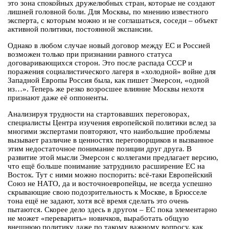
это зона спокойных дружелюбных стран, которые не создают
лишней головной боли. Для Москвы, по мнению известного
эксперта, с которым можно и не соглашаться, соседи – объект
активной политики, постоянной экспансии.
Однако в любом случае новый договор между ЕС и Россией
возможен только при признании равного статуса
договаривающихся сторон. Это после распада СССР и
поражения социалистического лагеря в «холодной» войне для
Западной Европы Россия была, как пишет Эмерсон, «одной
из…». Теперь же резко возросшее влияние Москвы нехотя
признают даже её оппоненты.
Анализируя трудности на стартовавших переговорах,
специалисты Центра изучения европейской политики вслед за
многими экспертами повторяют, что наибольшие проблемы
вызывает различие в ценностях переговорщиков и вызванное
этим недостаточное понимание позиции друг друга. В
развитие этой мысли Эмерсон с коллегами предлагает версию,
что ещё больше понимание затруднило расширение ЕС на
Восток. Тут с ними можно поспорить: всё-таки Европейский
Союз не НАТО, да и восточноевропейцы, не всегда успешно
скрывающие свою подозрительность к Москве, в Брюсселе
тона ещё не задают, хотя всё время сделать это очень
пытаются. Скорее дело здесь в другом – ЕС пока элементарно
не может «переварить» новичков, выработать общую
внешнюю политику даже по такому важному вопросу, как