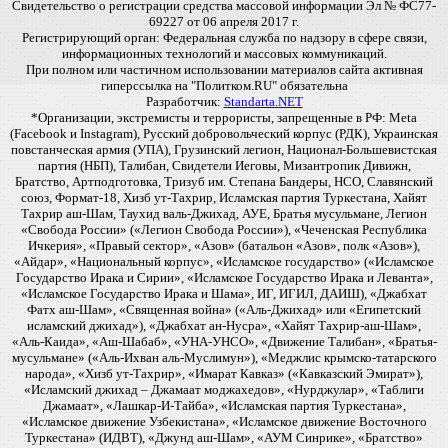
Свидетельство о регистрации средства массовой информации Эл № ФС77-
69227 от 06 апреля 2017 г.
Регистрирующий орган: Федеральная служба по надзору в сфере связи,
информационных технологий и массовых коммуникаций.
При полном или частичном использовании материалов сайта активная
гиперссылка на "Политком.RU" обязательна
Разработчик:
Standarta.NET
*Организации, экстремисты и террористы, запрещенные в РФ: Meta
(Facebook и Instagram), Русский добровольческий корпус (РДК), Украинская
повстанческая армия (УПА), Грузинский легион, Национал-Большевистская
партия (НБП), Талибан, Свидетели Иеговы, Мизантропик Дивижн,
Братство, Артподготовка, Тризуб им. Степана Бандеры, НСО, Славянский
союз, Формат-18, Хизб ут-Тахрир, Исламская партия Туркестана, Хайят
Тахрир аш-Шам, Таухид валь-Джихад, АУЕ, Братья мусульмане, Легион
«Свобода России» («Легион Свобода России»), «Чеченская Республика
Ичкерия», «Правый сектор», «Азов» (батальон «Азов», полк «Азов»),
«Айдар», «Национальный корпус», «Исламское государство» («Исламское
Государство Ирака и Сирии», «Исламское Государство Ирака и Леванта»,
«Исламское Государство Ирака и Шама», ИГ, ИГИЛ, ДАИШ), «Джабхат
Фатх аш-Шам», «Священная война» («Аль-Джихад» или «Египетский
исламский джихад»), «Джабхат ан-Нусра», «Хайят Тахрир-аш-Шам»,
«Аль-Каида», «Аш-Шабаб», «УНА-УНСО», «Движение Талибан», «Братья-
мусульмане» («Аль-Ихван аль-Муслимун»), «Меджлис крымско-татарского
народа», «Хизб ут-Тахрир», «Имарат Кавказ» («Кавказский Эмират»),
«Исламский джихад – Джамаат моджахедов», «Нурджулар», «Таблиги
Джамаат», «Лашкар-И-Тайба», «Исламская партия Туркестана»,
«Исламское движение Узбекистана», «Исламское движение Восточного
Туркестана» (ИДВТ), «Джунд аш-Шам», «АУМ Синрике», «Братство»