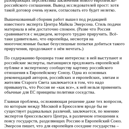
разбирающих перспективы заключения нового европейско-
российского соглашения. Вывод исследователей прост: хотя
такой договор очень нужен, согласовать его будет нелегко.
Вышеназванный сборник работ вышел под редакцией
известного эксперта Центра Майкла Эмерсона. Стиль подачи
материала в нём достаточно спокоен. (Разве что Россия
сравнивается с медведем, которого трудно приручить. Всё-
таки удивительно, что европейцы, несмотря на
многочисленные былые безуспешные попытки добиться такого
приручения, продолжают о нём мечтать.)
По содержанию брошюра тоже интересна: в ней выступают и
российские эксперты, пытающиеся предложить европейской
публике и экспертному сообществу картину российского
отношения к Европейскому Союзу. Одна из основных
рекомендаций авторов, российских и европейских, элитам и
жителям Старого Света заключается в том, что надо
привыкнуть, что Россия не «как все», к ней нельзя применить
обычные для ЕС принципы политики соседства.
Главная проблема, осложняющая решение даже тех вопросов,
по которым между Москвой и Брюсселем вроде бы не
существует радикальных различий, заключается, по мнению
экспертов брюссельского Центра, в различном отношении к
поясу государств, разделяющих Россию и Европейский Союз.
Эмерсон пишет, что для европейцев соседние государства –