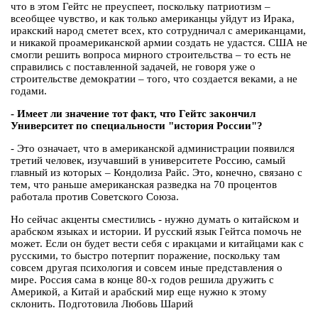
что в этом Гейтс не преуспеет, поскольку патриотизм –
всеобщее чувство, и как только американцы уйдут из Ирака,
иракский народ сметет всех, кто сотрудничал с американцами,
и никакой проамериканской армии создать не удастся. США не
смогли решить вопроса мирного строительства – то есть не
справились с поставленной задачей, не говоря уже о
строительстве демократии – того, что создается веками, а не
годами.
- Имеет ли значение тот факт, что Гейтс закончил
Университет по специальности "история России"?
- Это означает, что в американской администрации появился
третий человек, изучавший в университете Россию, самый
главный из которых – Кондолиза Райс. Это, конечно, связано с
тем, что раньше американская разведка на 70 процентов
работала против Советского Союза.
Но сейчас акценты сместились - нужно думать о китайском и
арабском языках и истории. И русский язык Гейтса помочь не
может. Если он будет вести себя с иракцами и китайцами как с
русскими, то быстро потерпит поражение, поскольку там
совсем другая психология и совсем иные представления о
мире. Россия сама в конце 80-х годов решила дружить с
Америкой, а Китай и арабский мир еще нужно к этому
склонить. Подготовила Любовь Шарий