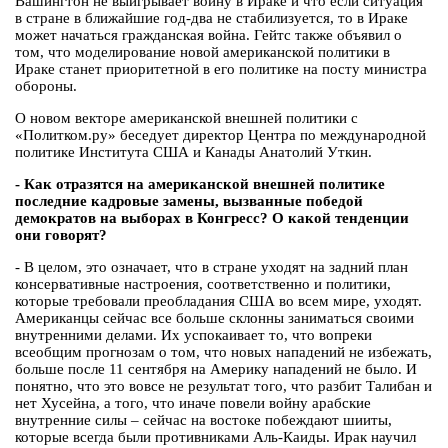
Вашингтон не выигрывает войну в Ираке и что если ситуация
в стране в ближайшие год-два не стабилизуется, то в Ираке
может начаться гражданская война. Гейтс также объявил о
том, что моделирование новой американской политики в
Ираке станет приоритетной в его политике на посту министра
обороны.
О новом векторе американской внешней политики с
«Политком.ру» беседует директор Центра по международной
политике Института США и Канады Анатолий Уткин.
- Как отразятся на американской внешней политике
последние кадровые замены, вызванные победой
демократов на выборах в Конгресс? О какой тенденции
они говорят?
- В целом, это означает, что в стране уходят на задний план
консервативные настроения, соответственно и политики,
которые требовали преобладания США во всем мире, уходят.
Американцы сейчас все больше склонны заниматься своими
внутренними делами. Их успокаивает то, что вопреки
всеобщим прогнозам о том, что новых нападений не избежать,
больше после 11 сентября на Америку нападений не было. И
понятно, что это вовсе не результат того, что разбит Талибан и
нет Хусейна, а того, что иначе повели войну арабские
внутренние силы – сейчас на востоке побеждают шииты,
которые всегда были противниками Аль-Каиды. Ирак научил