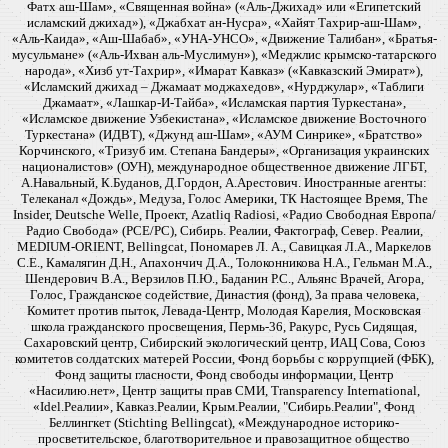
Фатх аш-Шам», «Священная война» («Аль-Джихад» или «Египетский
исламский джихад»), «Джабхат ан-Нусра», «Хайят Тахрир-аш-Шам»,
«Аль-Каида», «Аш-Шабаб», «УНА-УНСО», «Движение Талибан», «Братья-
мусульмане» («Аль-Ихван аль-Муслимун»), «Меджлис крымско-татарского
народа», «Хизб ут-Тахрир», «Имарат Кавказ» («Кавказский Эмират»),
«Исламский джихад – Джамаат моджахедов», «Нурджулар», «Таблиги
Джамаат», «Лашкар-И-Тайба», «Исламская партия Туркестана»,
«Исламское движение Узбекистана», «Исламское движение Восточного
Туркестана» (ИДВТ), «Джунд аш-Шам», «АУМ Синрике», «Братство»
Корчинского, «Тризуб им. Степана Бандеры», «Организация украинских
националистов» (ОУН), международное общественное движение ЛГБТ,
А.Навальный, К.Буданов, Д.Гордон, А.Арестович. Иностранные агенты:
Телеканал «Дождь», Медуза, Голос Америки, ТК Настоящее Время, The
Insider, Deutsche Welle, Проект, Azatliq Radiosi, «Радио Свободная Европа/
Радио Свобода» (PCE/PC), Сибирь. Реалии, Фактограф, Север. Реалии,
MEDIUM-ORIENT, Bellingcat, Пономарев Л. А., Савицкая Л.А., Маркелов
С.Е., Камалягин Д.Н., Апахончич Д.А., Толоконникова Н.А., Гельман М.А.,
Шендерович В.А., Верзилов П.Ю., Баданин Р.С., Альянс Врачей, Агора,
Голос, Гражданское содействие, Династия (фонд), За права человека,
Комитет против пыток, Левада-Центр, Молодая Карелия, Московская
школа гражданского просвещения, Пермь-36, Ракурс, Русь Сидящая,
Сахаровский центр, Сибирский экологический центр, ИАЦ Сова, Союз
комитетов солдатских матерей России, Фонд борьбы с коррупцией (ФБК),
Фонд защиты гласности, Фонд свободы информации, Центр
«Насилию.нет», Центр защиты прав СМИ, Transparency International,
«Idel.Реалии», Кавказ.Реалии, Крым.Реалии, "Сибирь.Реалии", Фонд
Беллингкет (Stichting Bellingcat), «Международное историко-
просветительское, благотворительное и правозащитное общество