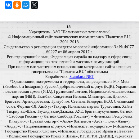
18+
Учредитель - ЗАО "Политические технологии"
© Информационный сайт политических комментариев "Политком.RU"
2001-2018
Свидетельство о регистрации средства массовой информации Эл № ФС77-
69227 от 06 апреля 2017 г.
Регистрирующий орган: Федеральная служба по надзору в сфере связи,
информационных технологий и массовых коммуникаций.
При полном или частичном использовании материалов сайта активная
гиперссылка на "Политком.RU" обязательна
Разработчик:
Standarta.NET
*Организации, экстремисты и террористы, запрещенные в РФ: Meta
(Facebook и Instagram), Русский добровольческий корпус (РДК), Украинская
повстанческая армия (УПА), Грузинский легион, Национал-Большевистская
партия (НБП), Талибан, Свидетели Иеговы, Мизантропик Дивижн,
Братство, Артподготовка, Тризуб им. Степана Бандеры, НСО, Славянский
союз, Формат-18, Хизб ут-Тахрир, Исламская партия Туркестана, Хайят
Тахрир аш-Шам, Таухид валь-Джихад, АУЕ, Братья мусульмане, Легион
«Свобода России» («Легион Свобода России»), «Чеченская Республика
Ичкерия», «Правый сектор», «Азов» (батальон «Азов», полк «Азов»),
«Айдар», «Национальный корпус», «Исламское государство» («Исламское
Государство Ирака и Сирии», «Исламское Государство Ирака и Леванта»,
«Исламское Государство Ирака и Шама», ИГ, ИГИЛ, ДАИШ), «Джабхат