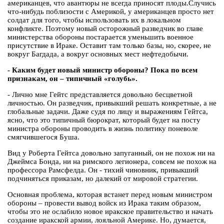
американцев, что авантюры не всегда приносят плоды.Случись
что-нибудь поблизости с Америкой, у американцев просто нет
солдат для того, чтобы использовать их в локальном
конфликте. Поэтому новый осторожный разведчик во главе
министерства обороны постарается уменьшить военное
присутствие в Ираке. Оставит там только базы, но, скорее, не
вокруг Багдада, а вокруг основных мест нефтедобычи.
- Каким будет новый министр обороны? Пока по всем
признакам, он – типичный «голубь».
- Лично мне Гейтс представляется довольно бесцветной
личностью. Он разведчик, привыкший решать конкретные, а не
глобальные задачи. Даже судя по лицу и выражениям Гейтса,
ясно, что это типичный бюрократ, который будет на посту
министра обороны проводить в жизнь политику поневоле
смягчившегося Буша.
Вид у Роберта Гейтса довольно запуганный, он не похож ни на
Джеймса Бонда, ни на римского легионера, совсем не похож на
профессора Рамсфелда. Он - тихий чиновник, привыкший
подчиняться приказам, но далекий от мировой стратегии.
Основная проблема, которая встанет перед новым министром
обороны – провести вывод войск из Ирака таким образом,
чтобы это не ослабило новое иракское правительство и начать
создание иракской армии, лояльной Америке. Но, думается,