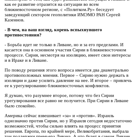
как ее развитие отразится на ситуации во всем
ближневосточном регионе, с «Политком.Ру» беседует
заведующий сектором геополитики ИМЭМО РАН Сергей
Казеннов.
- В чем, на ваш взгляд, корень вспыхнувшего
противостояния?
- Борьба идет не только в Ливане, но и за его пределами. И
касается она в основном участия Сирии в ближневосточном
процессе. Сирия, несмотря на изоляцию, имеет свои интересы
и в Ираке и в Ливане.
По поводу решения этого вопроса имеется два диаметрально
противоположных мнения. Первое – Сирию нужно держать в
изоляции и даже усилить давление на нее. И второе – привлечь
ее к урегулированию ближневосточных конфликтов.
Я думаю, что разумнее второе, потому что без Сирии
урегулирования все равно не получится. При Сирии в Ливане
было спокойно.
Америка сейчас взвешивает «за» и «против». Израиль
однозначно против Сирии, но у Израиля сегодня недостаточно
возможностей, чтобы сильно влиять на процесс принятия
решения. Европа, по крайней мере, Великобритания, выбрала
тон поддержки премьера Ливана. А что будет в самом Ливане,