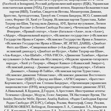
(Facebook и Instagram), Русский добровольческий корпус (РДК), Украинская
повстанческая армия (УПА), Грузинский легион, Национал-Большевистская
партия (НБП), Талибан, Свидетели Иеговы, Мизантропик Дивижн,
Братство, Артподготовка, Тризуб им. Степана Бандеры, НСО, Славянский
союз, Формат-18, Хизб ут-Тахрир, Исламская партия Туркестана, Хайят
Тахрир аш-Шам, Таухид валь-Джихад, АУЕ, Братья мусульмане, Легион
«Свобода России» («Легион Свобода России»), «Чеченская Республика
Ичкерия», «Правый сектор», «Азов» (батальон «Азов», полк «Азов»),
«Айдар», «Национальный корпус», «Исламское государство» («Исламское
Государство Ирака и Сирии», «Исламское Государство Ирака и Леванта»,
«Исламское Государство Ирака и Шама», ИГ, ИГИЛ, ДАИШ), «Джабхат
Фатх аш-Шам», «Священная война» («Аль-Джихад» или «Египетский
исламский джихад»), «Джабхат ан-Нусра», «Хайят Тахрир-аш-Шам»,
«Аль-Каида», «Аш-Шабаб», «УНА-УНСО», «Движение Талибан», «Братья-
мусульмане» («Аль-Ихван аль-Муслимун»), «Меджлис крымско-татарского
народа», «Хизб ут-Тахрир», «Имарат Кавказ» («Кавказский Эмират»),
«Исламский джихад – Джамаат моджахедов», «Нурджулар», «Таблиги
Джамаат», «Лашкар-И-Тайба», «Исламская партия Туркестана»,
«Исламское движение Узбекистана», «Исламское движение Восточного
Туркестана» (ИДВТ), «Джунд аш-Шам», «АУМ Синрике», «Братство»
Корчинского, «Тризуб им. Степана Бандеры», «Организация украинских
националистов» (ОУН), международное общественное движение ЛГБТ,
А.Навальный, К.Буданов, Д.Гордон, А.Арестович. Иностранные агенты:
Телеканал «Дождь», Медуза, Голос Америки, ТК Настоящее Время, The
Insider, Deutsche Welle, Проект, Azatliq Radiosi, «Радио Свободная Европа/
Радио Свобода» (PCE/PC), Сибирь. Реалии, Фактограф, Север. Реалии,
MEDIUM-ORIENT, Bellingcat, Пономарев Л. А., Савицкая Л.А., Маркелов
С.Е., Камалягин Д.Н., Апахончич Д.А., Толоконникова Н.А., Гельман М.А.,