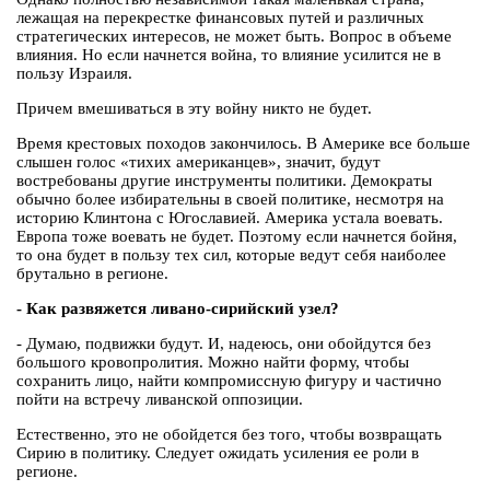
лежащая на перекрестке финансовых путей и различных
стратегических интересов, не может быть. Вопрос в объеме
влияния. Но если начнется война, то влияние усилится не в
пользу Израиля.
Причем вмешиваться в эту войну никто не будет.
Время крестовых походов закончилось. В Америке все больше
слышен голос «тихих американцев», значит, будут
востребованы другие инструменты политики. Демократы
обычно более избирательны в своей политике, несмотря на
историю Клинтона с Югославией. Америка устала воевать.
Европа тоже воевать не будет. Поэтому если начнется бойня,
то она будет в пользу тех сил, которые ведут себя наиболее
брутально в регионе.
- Как развяжется ливано-сирийский узел?
- Думаю, подвижки будут. И, надеюсь, они обойдутся без
большого кровопролития. Можно найти форму, чтобы
сохранить лицо, найти компромиссную фигуру и частично
пойти на встречу ливанской оппозиции.
Естественно, это не обойдется без того, чтобы возвращать
Сирию в политику. Следует ожидать усиления ее роли в
регионе.