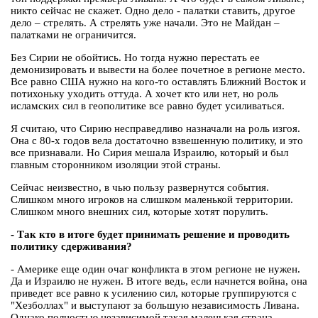
никто сейчас не скажет. Одно дело - палатки ставить, другое
дело – стрелять. А стрелять уже начали. Это не Майдан –
палатками не ограничится.
Без Сирии не обойтись. Но тогда нужно перестать ее
демонизировать и вывести на более почетное в регионе место.
Все равно США нужно на кого-то оставлять Ближний Восток и
потихоньку уходить оттуда. А хочет кто или нет, но роль
исламских сил в геополитике все равно будет усиливаться.
Я считаю, что Сирию несправедливо назначали на роль изгоя.
Она с 80-х годов вела достаточно взвешенную политику, и это
все признавали. Но Сирия мешала Израилю, который и был
главным сторонником изоляции этой страны.
Сейчас неизвестно, в чью пользу развернутся события.
Слишком много игроков на слишком маленькой территории.
Слишком много внешних сил, которые хотят порулить.
- Так кто в итоге будет принимать решение и проводить
политику сдерживания?
- Америке еще один очаг конфликта в этом регионе не нужен.
Да и Израилю не нужен. В итоге ведь, если начнется война, она
приведет все равно к усилению сил, которые группируются с
"Хезболлах" и выступают за большую независимость Ливана.
Однако полностью независимой такая маленькая страна,