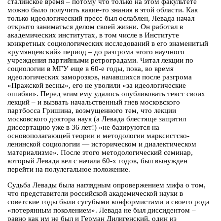
сталинское время – потому что только на этом факультете
можно было получить какие-то знания в этой области. Как
только идеологический пресс был ослаблен, Левада начал
открыто заниматься делом своей жизни. Он работал в
академических институтах, в том числе в Институте
конкретных социологических исследований в его знаменитый
«румянцевский» период – до разгрома этого научного
учреждения партийными ретроградами. Читал лекции по
социологии в МГУ еще в 60-е годы, пока, во время
идеологических заморозков, начавшихся после разгрома
«Пражской весны», его не уволили «за идеологические
ошибки». Перед этим ему удалось опубликовать текст своих
лекций – и вызвать начальственный гнев московского
партбосса Гришина, возмущенного тем, что лекции
московского доктора наук (а Левада блестяще защитил
диссертацию уже в 36 лет!) «не базируются на
основополагающей теории и методологии марксистско-
ленинской социологии — историческом и диалектическом
материализме». После этого методологический семинар,
который Левада вел с начала 60-х годов, был вынужден
перейти на полулегальное положение.
Судьба Левады была наглядным опровержением мифа о том,
что представители российской академической науки в
советские годы были сугубыми конформистами и своего рода
«потерянным поколением». Левада не был диссидентом –
равно как им не был и Герман Дилигенский, один из