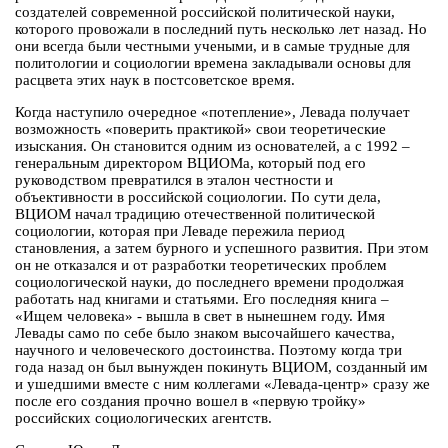
создателей современной российской политической науки,
которого провожали в последний путь несколько лет назад. Но
они всегда были честными учеными, и в самые трудные для
политологии и социологии времена закладывали основы для
расцвета этих наук в постсоветское время.
Когда наступило очередное «потепление», Левада получает
возможность «поверить практикой» свои теоретические
изыскания. Он становится одним из основателей, а с 1992 –
генеральным директором ВЦИОМа, который под его
руководством превратился в эталон честности и
объективности в российской социологии. По сути дела,
ВЦИОМ начал традицию отечественной политической
социологии, которая при Леваде пережила период
становления, а затем бурного и успешного развития. При этом
он не отказался и от разработки теоретических проблем
социологической науки, до последнего времени продолжая
работать над книгами и статьями. Его последняя книга –
«Ищем человека» - вышла в свет в нынешнем году. Имя
Левады само по себе было знаком высочайшего качества,
научного и человеческого достоинства. Поэтому когда три
года назад он был вынужден покинуть ВЦИОМ, созданный им
и ушедшими вместе с ним коллегами «Левада-центр» сразу же
после его создания прочно вошел в «первую тройку»
российских социологических агентств.