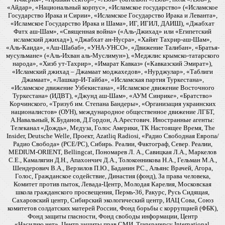
«Айдар», «Национальный корпус», «Исламское государство» («Исламское
Государство Ирака и Сирии», «Исламское Государство Ирака и Леванта»,
«Исламское Государство Ирака и Шама», ИГ, ИГИЛ, ДАИШ), «Джабхат
Фатх аш-Шам», «Священная война» («Аль-Джихад» или «Египетский
исламский джихад»), «Джабхат ан-Нусра», «Хайят Тахрир-аш-Шам»,
«Аль-Каида», «Аш-Шабаб», «УНА-УНСО», «Движение Талибан», «Братья-
мусульмане» («Аль-Ихван аль-Муслимун»), «Меджлис крымско-татарского
народа», «Хизб ут-Тахрир», «Имарат Кавказ» («Кавказский Эмират»),
«Исламский джихад – Джамаат моджахедов», «Нурджулар», «Таблиги
Джамаат», «Лашкар-И-Тайба», «Исламская партия Туркестана»,
«Исламское движение Узбекистана», «Исламское движение Восточного
Туркестана» (ИДВТ), «Джунд аш-Шам», «АУМ Синрике», «Братство»
Корчинского, «Тризуб им. Степана Бандеры», «Организация украинских
националистов» (ОУН), международное общественное движение ЛГБТ,
А.Навальный, К.Буданов, Д.Гордон, А.Арестович. Иностранные агенты:
Телеканал «Дождь», Медуза, Голос Америки, ТК Настоящее Время, The
Insider, Deutsche Welle, Проект, Azatliq Radiosi, «Радио Свободная Европа/
Радио Свобода» (PCE/PC), Сибирь. Реалии, Фактограф, Север. Реалии,
MEDIUM-ORIENT, Bellingcat, Пономарев Л. А., Савицкая Л.А., Маркелов
С.Е., Камалягин Д.Н., Апахончич Д.А., Толоконникова Н.А., Гельман М.А.,
Шендерович В.А., Верзилов П.Ю., Баданин Р.С., Альянс Врачей, Агора,
Голос, Гражданское содействие, Династия (фонд), За права человека,
Комитет против пыток, Левада-Центр, Молодая Карелия, Московская
школа гражданского просвещения, Пермь-36, Ракурс, Русь Сидящая,
Сахаровский центр, Сибирский экологический центр, ИАЦ Сова, Союз
комитетов солдатских матерей России, Фонд борьбы с коррупцией (ФБК),
Фонд защиты гласности, Фонд свободы информации, Центр
«Насилию.нет», Центр защиты прав СМИ, Transparency International,