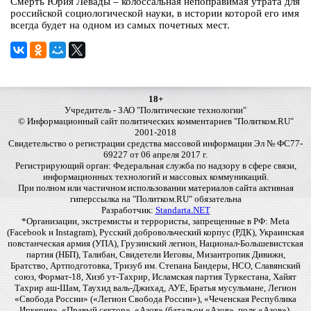
Смерть Юрия Левады – колоссальная непоправимая утрата для
российской социологической науки, в истории которой его имя
всегда будет на одном из самых почетных мест.
18+
Учредитель - ЗАО "Политические технологии"
© Информационный сайт политических комментариев "Политком.RU"
2001-2018
Свидетельство о регистрации средства массовой информации Эл № ФС77-
69227 от 06 апреля 2017 г.
Регистрирующий орган: Федеральная служба по надзору в сфере связи,
информационных технологий и массовых коммуникаций.
При полном или частичном использовании материалов сайта активная
гиперссылка на "Политком.RU" обязательна
Разработчик:
Standarta.NET
*Организации, экстремисты и террористы, запрещенные в РФ: Meta
(Facebook и Instagram), Русский добровольческий корпус (РДК), Украинская
повстанческая армия (УПА), Грузинский легион, Национал-Большевистская
партия (НБП), Талибан, Свидетели Иеговы, Мизантропик Дивижн,
Братство, Артподготовка, Тризуб им. Степана Бандеры, НСО, Славянский
союз, Формат-18, Хизб ут-Тахрир, Исламская партия Туркестана, Хайят
Тахрир аш-Шам, Таухид валь-Джихад, АУЕ, Братья мусульмане, Легион
«Свобода России» («Легион Свобода России»), «Чеченская Республика
Ичкерия», «Правый сектор», «Азов» (батальон «Азов», полк «Азов»),