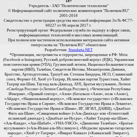
18+
Учредитель - ЗАО "Политические технологии"
© Информационный сайт политических комментариев "Политком.RU"
2001-2018
Свидетельство о регистрации средства массовой информации Эл № ФС77-
69227 от 06 апреля 2017 г.
Регистрирующий орган: Федеральная служба по надзору в сфере связи,
информационных технологий и массовых коммуникаций.
При полном или частичном использовании материалов сайта активная
гиперссылка на "Политком.RU" обязательна
Разработчик:
Standarta.NET
*Организации, экстремисты и террористы, запрещенные в РФ: Meta
(Facebook и Instagram), Русский добровольческий корпус (РДК), Украинская
повстанческая армия (УПА), Грузинский легион, Национал-Большевистская
партия (НБП), Талибан, Свидетели Иеговы, Мизантропик Дивижн,
Братство, Артподготовка, Тризуб им. Степана Бандеры, НСО, Славянский
союз, Формат-18, Хизб ут-Тахрир, Исламская партия Туркестана, Хайят
Тахрир аш-Шам, Таухид валь-Джихад, АУЕ, Братья мусульмане, Легион
«Свобода России» («Легион Свобода России»), «Чеченская Республика
Ичкерия», «Правый сектор», «Азов» (батальон «Азов», полк «Азов»),
«Айдар», «Национальный корпус», «Исламское государство» («Исламское
Государство Ирака и Сирии», «Исламское Государство Ирака и Леванта»,
«Исламское Государство Ирака и Шама», ИГ, ИГИЛ, ДАИШ), «Джабхат
Фатх аш-Шам», «Священная война» («Аль-Джихад» или «Египетский
исламский джихад»), «Джабхат ан-Нусра», «Хайят Тахрир-аш-Шам»,
«Аль-Каида», «Аш-Шабаб», «УНА-УНСО», «Движение Талибан», «Братья-
мусульмане» («Аль-Ихван аль-Муслимун»), «Меджлис крымско-татарского
народа», «Хизб ут-Тахрир», «Имарат Кавказ» («Кавказский Эмират»),