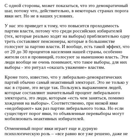
С одной стороны, может показаться, что это демократичный
шаг, потому что, действительно, в некоторых странах порога
явки нет. Но не в наших условиях.
У нас это приведет к тому, что повысится проходимость
партии власти, потому что среди российских избирателей
(тех, которые реально ходят на выборы) приблизительно одну
треть составляют пенсионеры, которые в большинстве
голосуют за партию власти. И вообще, есть такой эффект, что
от 20 до 30 процентов населения нашей страны, особенно
жители сел и провинций, голосуют за нынешнюю власть. Эти
люди вообще не очень понимают, что такое выборы, для них
выборы - это ритуал «оказать уважение» властям.
Кроме того, известно, что у либерально-демократических
партий обычно самый неактивный электорат. Это не только у
нас в стране, это везде так. Пользуясь выражением людей,
которые составляют значительный процент либерального
электората, это люди, которым «есть чем заняться, помимо
хождения на выборы». Соответственно, при низкой явке
«недобирают» как раз партии либерального толка. Но если
существует порог явки, то объявленные перевыборы могут
мобилизовать неактивных избирателей.
Отмененный порог явки играет еще и дурную
психологическую роль – «все равно все уже решено, даже не