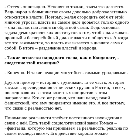
- Отсечь оппозицию. Непонятно только, зачем это делается.
Ведь народ в большинстве своем довольно доброжелательно
относится к власти. Поэтому, желая огородить себя от этой
мнимой угрозы, власть на самом деле добьется только одного
– она полностью лишится обратной связи. Ведь основная
задача демократических институтов в том, чтобы налаживать
прочный и бесперебойный диалог власти и общества. А когда
все это зажимается, то власть оказывается в диалоге сама с
собой. В итоге – разделение властей и народа.
- Такие всплески народного гнева, как в Кондопоге, -
следствие этой изоляции?
- Конечно. И такие реакции могут быть самыми уродливыми.
Другой пример – история с грузинами, та ее часть, которая
касалась преследования этнических грузин в России, и всех,
последовавших за этим властных инициатив в этом
направлении. Кто-то же решил, что наш народ такой
фашистский, что ему понравится именно это. А все потому,
что связи с реальностью нет.
Понимание реальности требует постоянного нахождения в
связи с ней. Есть такой социологический закон Томаса –
«фантазия, которую мы принимаем за реальность, реальна по
своим последствиям». Его действие хорошо можно