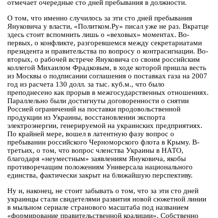
отмечает очередные сто дней пребывания в должности.
О том, что именно случилось за эти сто дней пребывания
Януковича у власти, «Политком.Ру» писал уже не раз. Вкратце
здесь стоит вспомнить лишь о «веховых» моментах. Во-
первых, о конфликте, разгоревшемся между секретариатами
президента и правительства по вопросу о контрасигнации. Во-
вторых, о рабочей встрече Януковича со своим российским
коллегой Михаилом Фрадковым, в ходе которой пришла весть
из Москвы о подписании соглашения о поставках газа на 2007
год из расчета 130 долл. за тыс. куб.м., что было
преподнесено как прорыв в межгосударственных отношениях.
Параллельно были достигнуты договоренности о снятии
Россией ограничений на поставки продовольственной
продукции из Украины, восстановлении экспорта
электроэнергии, генерируемой на украинских предприятиях.
По крайней мере, вошел в латентную фазу вопрос о
пребывании российского Черноморского флота в Крыму. В-
третьих, о том, что вопрос членства Украины в НАТО,
благодаря «неуместным» заявлениям Януковича, якобы
противоречащим положениям Универсала национального
единства, фактически закрыт на ближайшую перспективу.
Ну и, наконец, не стоит забывать о том, что за эти сто дней
украинцы стали свидетелями развития новой сюжетной линии
в мыльном сериале странового масштаба под названием
«формирование правительственной коалиции». Собственно