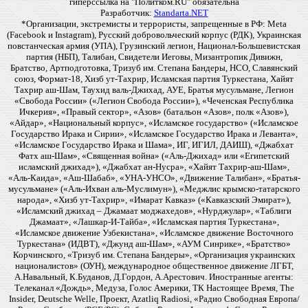
гиперссылка на "Политком.RU" обязательна
Разработчик:
Standarta.NET
*Организации, экстремисты и террористы, запрещенные в РФ: Meta
(Facebook и Instagram), Русский добровольческий корпус (РДК), Украинская
повстанческая армия (УПА), Грузинский легион, Национал-Большевистская
партия (НБП), Талибан, Свидетели Иеговы, Мизантропик Дивижн,
Братство, Артподготовка, Тризуб им. Степана Бандеры, НСО, Славянский
союз, Формат-18, Хизб ут-Тахрир, Исламская партия Туркестана, Хайят
Тахрир аш-Шам, Таухид валь-Джихад, АУЕ, Братья мусульмане, Легион
«Свобода России» («Легион Свобода России»), «Чеченская Республика
Ичкерия», «Правый сектор», «Азов» (батальон «Азов», полк «Азов»),
«Айдар», «Национальный корпус», «Исламское государство» («Исламское
Государство Ирака и Сирии», «Исламское Государство Ирака и Леванта»,
«Исламское Государство Ирака и Шама», ИГ, ИГИЛ, ДАИШ), «Джабхат
Фатх аш-Шам», «Священная война» («Аль-Джихад» или «Египетский
исламский джихад»), «Джабхат ан-Нусра», «Хайят Тахрир-аш-Шам»,
«Аль-Каида», «Аш-Шабаб», «УНА-УНСО», «Движение Талибан», «Братья-
мусульмане» («Аль-Ихван аль-Муслимун»), «Меджлис крымско-татарского
народа», «Хизб ут-Тахрир», «Имарат Кавказ» («Кавказский Эмират»),
«Исламский джихад – Джамаат моджахедов», «Нурджулар», «Таблиги
Джамаат», «Лашкар-И-Тайба», «Исламская партия Туркестана»,
«Исламское движение Узбекистана», «Исламское движение Восточного
Туркестана» (ИДВТ), «Джунд аш-Шам», «АУМ Синрике», «Братство»
Корчинского, «Тризуб им. Степана Бандеры», «Организация украинских
националистов» (ОУН), международное общественное движение ЛГБТ,
А.Навальный, К.Буданов, Д.Гордон, А.Арестович. Иностранные агенты:
Телеканал «Дождь», Медуза, Голос Америки, ТК Настоящее Время, The
Insider, Deutsche Welle, Проект, Azatliq Radiosi, «Радио Свободная Европа/