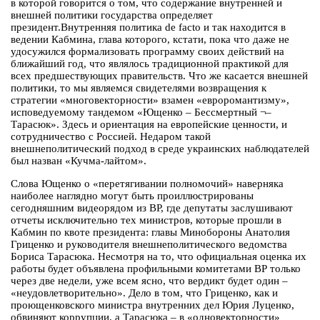
в которой говорится о том, что содержание внутренней и
внешней политики государства определяет
президент.Внутренняя политика de facto и так находится в
ведении Кабмина, глава которого, кстати, пока что даже не
удосужился формализовать программу своих действий на
ближайший год, что являлось традиционной практикой для
всех предшествующих правительств. Что же касается внешней
политики, то мы являемся свидетелями возвращения к
стратегии «многовекторности» взамен «евроромантизму»,
исповедуемому тандемом «Ющенко – Бессмертный ¬–
Тарасюк». Здесь и ориентация на европейские ценности, и
сотрудничество с Россией. Недаром такой
внешнеполитический подход в среде украинских наблюдателей
был назван «Кучма-лайтом».
Слова Ющенко о «перетягивании полномочий» наверняка
наиболее наглядно могут быть проиллюстрированы
сегодняшним видеорядом из ВР, где депутаты заслушивают
отчеты исключительно тех министров, которые прошли в
Кабмин по квоте президента: главы Минобороны Анатолия
Гриценко и руководителя внешнеполитического ведомства
Бориса Тарасюка. Несмотря на то, что официальная оценка их
работы будет объявлена профильными комитетами ВР только
через две недели, уже всем ясно, что вердикт будет один –
«неудовлетворительно». Дело в том, что Гриценко, как и
проющенковского министра внутренних дел Юрия Луценко,
обвиняют коррупции, а Тарасюка – в «одновекторности»