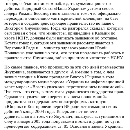
говоря, сейчас мы можем наблюдать кульминацию этого
действа: Народный Союз «Наша Украина» устами своего
лидера Романа Бессмертного заявила о том, что официально
переходит в оппозицию «антикризисной коалиции», на базе
которой и создано действующее правительство во главе с
Виктором Януковичем. Тогда же разгорелся скандал, который
был связан с тем, что министры, пришедшие в Кабмин по
квоте НСНУ, должны были написать заявления об отставке.
Кстати говоря, сегодня эти заявления рассматриваются в
Верховной Раде и… министр здравоохранения Юрий
Поляченко уже заявил о том, что готов продолжать работать в
правительстве Януковича, забыв при этом о членстве в НСНУ.
Но самое главное, что произошло за эти сто дней премьерства
Януковича, заключается в другом. А именно в том, о чем
заявил сегодня в Киеве президент Виктор Ющенко в ходе
международного медиафорума «Украина на информационной
карте мира»: «Власть увлеклась перетягиванием полномочий».
Что есть – то есть, в этом глава украинского государства прав.
Однако это увлечение «перетягиванием полномочий»
продиктовано содержанием политреформы, которую
«Ющенко и Ко» провели через ВР ради легитимации своих
действий конца 2004 года. Теперь же нет ничего
удивительного в том, что Янукович, пользуясь вступившими в
силу в январе 2005 года поправками к конституции, по сути,
пренебрегает содержанием ст. 85 Основного закона Украины,