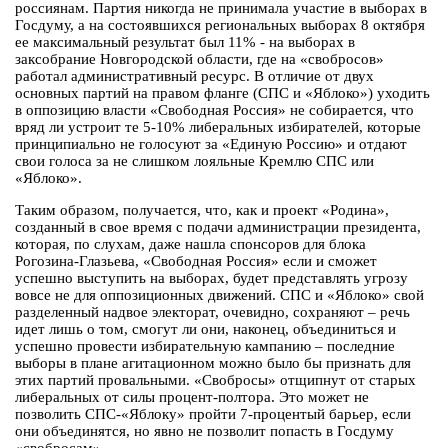
россиянам. Партия никогда не принимала участие в выборах в
Госдуму, а на состоявшихся региональных выборах 8 октября
ее максимальный результат был 11% - на выборах в
заксобрание Новгородской области, где на «свобросов»
работал административный ресурс. В отличие от двух
основных партий на правом фланге (СПС и «Яблоко») уходить
в оппозицию власти «Свободная Россия» не собирается, что
вряд ли устроит те 5-10% либеральных избирателей, которые
принципиально не голосуют за «Единую Россию» и отдают
свои голоса за не слишком лояльные Кремлю СПС или
«Яблоко».
Таким образом, получается, что, как и проект «Родина»,
созданный в свое время с подачи администрации президента,
которая, по слухам, даже нашла спонсоров для блока
Рогозина-Глазьева, «Свободная Россия» если и сможет
успешно выступить на выборах, будет представлять угрозу
вовсе не для оппозиционных движений. СПС и «Яблоко» свой
разделенный надвое электорат, очевидно, сохраняют – речь
идет лишь о том, смогут ли они, наконец, объединиться и
успешно провести избирательную кампанию – последние
выборы в плане агитационном можно было бы признать для
этих партий провальными. «Свобросы» отщипнут от старых
либеральных от силы процент-полтора. Это может не
позволить СПС-«Яблоку» пройти 7-процентый барьер, если
они объединятся, но явно не позволит попасть в Госдуму