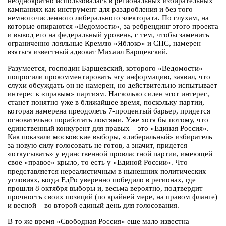
неоднократно использовалась в региональных избирательных
кампаниях как инструмент для раздробления и без того
немногочисленного либерального электората. По слухам, на
которые опираются «Ведомости», за ребрендинг этого проекта
и вывод его на федеральный уровень, с тем, чтобы заменить
ограниченно лояльные Кремлю «Яблоко» и СПС, намерен
взяться известный адвокат Михаил Барщевский.
Разумеется, господин Барщевский, которого «Ведомости»
попросили прокомментировать эту информацию, заявил, что
слухи обсуждать он не намерен, но действительно испытывает
интерес к «правым» партиям. Насколько силен этот интерес,
станет понятно уже в ближайшее время, поскольку партии,
которая намерена преодолеть 7-процентый барьер, придется
основательно поработать локтями. Уже хотя бы потому, что
единственный конкурент для правых – это «Единая Россия».
Как показали московские выборы, «либеральный» избиратель
за новую силу голосовать не готов, а значит, придется
«откусывать» у единственной провластной партии, имеющей
свое «правое» крыло, то есть у «Единой России». Что
представляется нереалистичным в нынешних политических
условиях, когда ЕдРо уверенно победило в регионах, где
прошли 8 октября выборы и, весьма вероятно, подтвердит
прочность своих позиций (по крайней мере, на правом фланге)
и весной – во второй единый день для голосования.
В то же время «Свободная Россия» еще мало известна