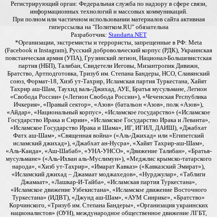
Регистрирующий орган: Федеральная служба по надзору в сфере связи,
информационных технологий и массовых коммуникаций.
При полном или частичном использовании материалов сайта активная
гиперссылка на "Политком.RU" обязательна
Разработчик:
Standarta.NET
*Организации, экстремисты и террористы, запрещенные в РФ: Meta
(Facebook и Instagram), Русский добровольческий корпус (РДК), Украинская
повстанческая армия (УПА), Грузинский легион, Национал-Большевистская
партия (НБП), Талибан, Свидетели Иеговы, Мизантропик Дивижн,
Братство, Артподготовка, Тризуб им. Степана Бандеры, НСО, Славянский
союз, Формат-18, Хизб ут-Тахрир, Исламская партия Туркестана, Хайят
Тахрир аш-Шам, Таухид валь-Джихад, АУЕ, Братья мусульмане, Легион
«Свобода России» («Легион Свобода России»), «Чеченская Республика
Ичкерия», «Правый сектор», «Азов» (батальон «Азов», полк «Азов»),
«Айдар», «Национальный корпус», «Исламское государство» («Исламское
Государство Ирака и Сирии», «Исламское Государство Ирака и Леванта»,
«Исламское Государство Ирака и Шама», ИГ, ИГИЛ, ДАИШ), «Джабхат
Фатх аш-Шам», «Священная война» («Аль-Джихад» или «Египетский
исламский джихад»), «Джабхат ан-Нусра», «Хайят Тахрир-аш-Шам»,
«Аль-Каида», «Аш-Шабаб», «УНА-УНСО», «Движение Талибан», «Братья-
мусульмане» («Аль-Ихван аль-Муслимун»), «Меджлис крымско-татарского
народа», «Хизб ут-Тахрир», «Имарат Кавказ» («Кавказский Эмират»),
«Исламский джихад – Джамаат моджахедов», «Нурджулар», «Таблиги
Джамаат», «Лашкар-И-Тайба», «Исламская партия Туркестана»,
«Исламское движение Узбекистана», «Исламское движение Восточного
Туркестана» (ИДВТ), «Джунд аш-Шам», «АУМ Синрике», «Братство»
Корчинского, «Тризуб им. Степана Бандеры», «Организация украинских
националистов» (ОУН), международное общественное движение ЛГБТ,