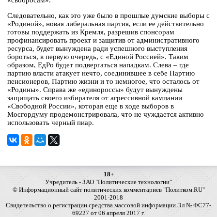
«свобросам».
Следовательно, как это уже было в прошлые думские выборы с
«Родиной», новая либеральная партия, если ее действительно
готовы поддержать из Кремля, разрешив спонсорам
профинансировать проект и защитив от административного
ресурса, будет вынуждена ради успешного выступления
бороться, в первую очередь, с «Единой Россией». Таким
образом, ЕдРо будет подвергаться нападкам. Слева – где
партию власти атакует нечто, соединившее в себе Партию
пенсионеров, Партию жизни и то немногое, что осталось от
«Родины». Справа же «единороссы» будут вынуждены
защищать своего избирателя от агрессивной кампании
«Свободной России», которая еще в ходе выборов в
Мосгордуму продемонстрировала, что не чуждается активно
использовать черный пиар.
18+
Учредитель - ЗАО "Политические технологии"
© Информационный сайт политических комментариев "Политком.RU"
2001-2018
Свидетельство о регистрации средства массовой информации Эл № ФС77-
69227 от 06 апреля 2017 г.