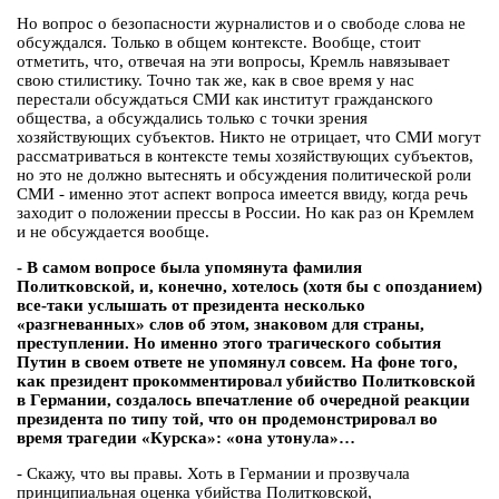
Но вопрос о безопасности журналистов и о свободе слова не
обсуждался. Только в общем контексте. Вообще, стоит
отметить, что, отвечая на эти вопросы, Кремль навязывает
свою стилистику. Точно так же, как в свое время у нас
перестали обсуждаться СМИ как институт гражданского
общества, а обсуждались только с точки зрения
хозяйствующих субъектов. Никто не отрицает, что СМИ могут
рассматриваться в контексте темы хозяйствующих субъектов,
но это не должно вытеснять и обсуждения политической роли
СМИ - именно этот аспект вопроса имеется ввиду, когда речь
заходит о положении прессы в России. Но как раз он Кремлем
и не обсуждается вообще.
- В самом вопросе была упомянута фамилия
Политковской, и, конечно, хотелось (хотя бы с опозданием)
все-таки услышать от президента несколько
«разгневанных» слов об этом, знаковом для страны,
преступлении. Но именно этого трагического события
Путин в своем ответе не упомянул совсем. На фоне того,
как президент прокомментировал убийство Политковской
в Германии, создалось впечатление об очередной реакции
президента по типу той, что он продемонстрировал во
время трагедии «Курска»: «она утонула»…
- Скажу, что вы правы. Хоть в Германии и прозвучала
принципиальная оценка убийства Политковской,