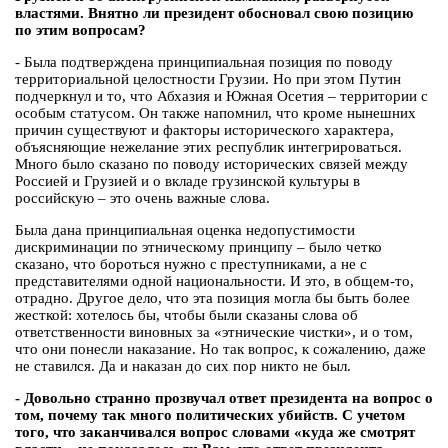
властями. Внятно ли президент обосновал свою позицию
по этим вопросам?
- Была подтверждена принципиальная позиция по поводу
территориальной целостности Грузии. Но при этом Путин
подчеркнул и то, что Абхазия и Южная Осетия – территории с
особым статусом. Он также напомнил, что кроме нынешних
причин существуют и факторы исторического характера,
объясняющие нежелание этих республик интегрироваться.
Много было сказано по поводу исторических связей между
Россией и Грузией и о вкладе грузинской культуры в
российскую – это очень важные слова.
Была дана принципиальная оценка недопустимости
дискриминации по этническому принципу – было четко
сказано, что бороться нужно с преступниками, а не с
представителями одной национальности. И это, в общем-то,
отрадно. Другое дело, что эта позиция могла бы быть более
жесткой: хотелось бы, чтобы были сказаны слова об
ответственности виновных за «этнические чистки», и о том,
что они понесли наказание. Но так вопрос, к сожалению, даже
не ставился. Да и наказан до сих пор никто не был.
- Довольно странно прозвучал ответ президента на вопрос о
том, почему так много политических убийств. С учетом
того, что заканчивался вопрос словами «куда же смотрят