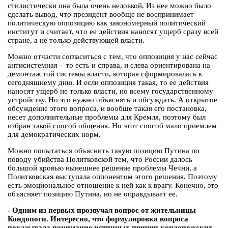
стилистически она была очень неловкой. Из нее можно было
сделать вывод, что президент вообще не воспринимает
политическую оппозицию как закономерный политический
институт и считает, что ее действия наносят ущерб сразу всей
стране, а не только действующей власти.
Можно отчасти согласиться с тем, что оппозиция у нас сейчас
антисистемная – то есть и справа, и слева ориентирована на
демонтаж той системы власти, которая сформировалась к
сегодняшнему дню. И если оппозиция такая, то ее действия
наносят ущерб не только власти, но всему государственному
устройству. Но это нужно объяснять и обсуждать. А открытое
обсуждение этого вопроса, и вообще такая его постановка,
несет дополнительные проблемы для Кремля, поэтому был
избран такой способ общения. Но этот способ мало приемлем
для демократических норм.
Можно попытаться объяснить такую позицию Путина по
поводу убийства Политковской тем, что России далось
большой кровью нынешнее решение проблемы Чечни, а
Политковская выступала оппонентом этого решения. Поэтому
есть эмоциональное отношение к ней как к врагу. Конечно, это
объясняет позицию Путина, но не оправдывает ее.
- Одним из первых прозвучал вопрос от жительницы
Кондопоги. Интересно, что формулировка вопроса
показывала понимание истинных причин кондопожских