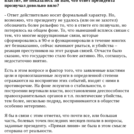
власти», не показалось ли Вам, что ответ президента
прозвучал довольно вяло?
- Ответ действительно носит формальный характер. Но,
возможно, что президенту не удалось (или он не захотел)
обозначить более рельефно то, что в ответе его позвучало, но
потерялось на общем фоне. То, что нынешний всплеск связан с
тем, что многие коррупционные связи, которые
сформировались в 90-е и функционировали в течение многих
лет безнаказанно, сейчас начинают рваться, и убийства –
реакция преступников на этот разрыв связей. Отчасти было
сказано, что государство стало более активно. Но, соглашусь,
недостаточно внятно.
Есть в этом вопросе и фактор того, что заявленные властями
цели и провозглашенные лозунги в определенной степени
отражаются на восприятии этих событий, входят с ними в
противоречие. На фоне лозунгов о стабильности, о
построении вертикали власти, восстановлении дееспособности
правоохранительных органов и т.п. политические убийства,
тем более, несколько подряд, воспринимаются в обществе
особенно нетерпимо.
Я бы в связи с этим отметил, что почти все, или большая
часть, болевых точек последних месяцев попали в вопросы,
заданные президенту. «Прямая линия» не была в этом смысле
оторвана от реальности.