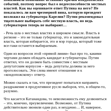
событий, поэтому вопрос был о недееспособности местных
властей. Как вы оцениваете ответ Путина на него? Не
показалось ли вам чрезмерной вина, которую президент
возложил на губернатора Карелии? Путин рекомендовал
тщательнее выбирать себе местную власть, но ведь
губернаторов теперь не выбирают…
- Речь шла о местных властях в широком смысле. Власть в
регионе – это не только губернатор, это и законодательная
власть, которая избирается, это и мэр города, который тоже
все-таки останется выбираемым.
Один из вопросов этой «прямой линии» был про то, какими
чертами должен обладать кандидат в губернаторы. Путин
ответил, что он должен быть совместим с местным
депутатским корпусом – ведь депутаты должны за него
проголосовать. Эти слова имеют отношение и к
«кондопожскому» ответу.
Можно сказать и так, что президент попытался направить
раздражение в продуктивное русло выборов, что, в общем-то,
разумно.
Что касается Катанандова, то невозможность ему дозвониться
– это, конечно, преувеличение. Возможно, от Путина
действительно звонили один раз, и неудачно… И, наверное,