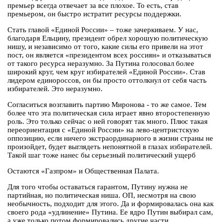
премьер всегда отвечает за все плохое. То есть, став
премьером, он быстро истратит ресурсы поддержки.
Стать главой «Единой России» – тоже зачеркиваем. У нас,
благодаря Ельцину, президент обрел хорошую политическую
нишу, и независимо от того, какие силы его привели на этот
пост, он является «президентом всех россиян» и отказываться
от такого ресурса неразумно. За Путина голосовал более
широкий круг, чем круг избирателей «Единой России». Став
лидером единороссов, он бы просто оттолкнул от себя часть
избирателей. Это неразумно.
Согласиться возглавить партию Миронова - то же самое. Тем
более что эта политическая сила играет явно второстепенную
роль. Это только сейчас о ней говорят так много. Плюс такая
переориентация с «Единой России» на лево-центристскую
оппозицию, если ничего экстраординарного в жизни страны не
произойдет, будет выглядеть непонятной в глазах избирателей.
Такой шаг тоже нанес бы серьезный политический ущерб
Остаются «Газпром» и Общественная Палата.
Для того чтобы оставаться гарантом, Путину нужна не
партийная, но политическая ниша. ОП, несмотря на свою
необычность, подходит для этого. Да и формировалась она как
своего рода «удлинение» Путина. Ее ядро Путин выбирал сам,
а уже только потом формировались другие части