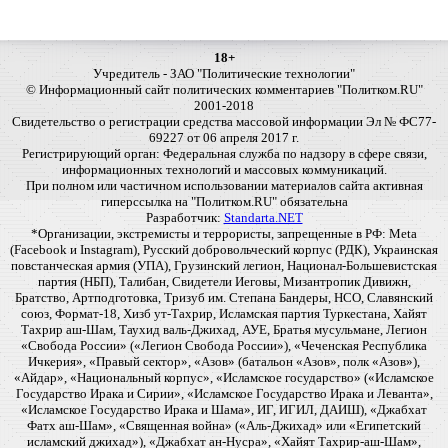
18+
Учредитель - ЗАО "Политические технологии"
© Информационный сайт политических комментариев "Политком.RU"
2001-2018
Свидетельство о регистрации средства массовой информации Эл № ФС77-
69227 от 06 апреля 2017 г.
Регистрирующий орган: Федеральная служба по надзору в сфере связи,
информационных технологий и массовых коммуникаций.
При полном или частичном использовании материалов сайта активная
гиперссылка на "Политком.RU" обязательна
Разработчик:
Standarta.NET
*Организации, экстремисты и террористы, запрещенные в РФ: Meta
(Facebook и Instagram), Русский добровольческий корпус (РДК), Украинская
повстанческая армия (УПА), Грузинский легион, Национал-Большевистская
партия (НБП), Талибан, Свидетели Иеговы, Мизантропик Дивижн,
Братство, Артподготовка, Тризуб им. Степана Бандеры, НСО, Славянский
союз, Формат-18, Хизб ут-Тахрир, Исламская партия Туркестана, Хайят
Тахрир аш-Шам, Таухид валь-Джихад, АУЕ, Братья мусульмане, Легион
«Свобода России» («Легион Свобода России»), «Чеченская Республика
Ичкерия», «Правый сектор», «Азов» (батальон «Азов», полк «Азов»),
«Айдар», «Национальный корпус», «Исламское государство» («Исламское
Государство Ирака и Сирии», «Исламское Государство Ирака и Леванта»,
«Исламское Государство Ирака и Шама», ИГ, ИГИЛ, ДАИШ), «Джабхат
Фатх аш-Шам», «Священная война» («Аль-Джихад» или «Египетский
исламский джихад»), «Джабхат ан-Нусра», «Хайят Тахрир-аш-Шам»,