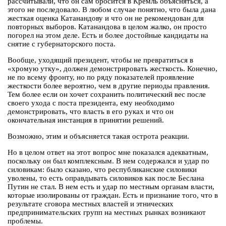
рассчитывали, что он сам бросится в Кремль объясняться, а
этого не последовало. В любом случае понятно, что была дана
жесткая оценка Катанандову и что он не рекомендован для
повторных выборов. Катанандова в целом жалко, он просто
погорел на этом деле. Есть и более достойные кандидаты на
снятие с губернаторского поста.
Вообще, уходящий президент, чтобы не превратиться в
«хромую утку», должен демонстрировать жесткость. Конечно,
не по всему фронту, но по ряду показателей проявление
жесткости более вероятно, чем в другие периоды правления.
Тем более если он хочет сохранить политический вес после
своего ухода с поста президента, ему необходимо
демонстрировать, что власть в его руках и что он
окончательная инстанция в принятии решений.
Возможно, этим и объясняется такая острота реакции.
Но в целом ответ на этот вопрос мне показался адекватным,
поскольку он был комплексным. В нем содержался и удар по
силовикам: было сказано, что республиканские силовики
уволены, то есть оправдывать силовиков как после Беслана
Путин не стал. В нем есть и удар по местным органам власти,
которые изолированы от граждан. Есть и признание того, что в
результате сговора местных властей и этнических
предпринимательских групп на местных рынках возникают
проблемы.