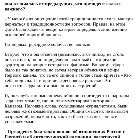
она отличалась от предыдущих, что президент сказал
важного?
- У меня было ощущение некой традиционности стиля, манеры
держаться и традиционности же вопросов. Правда, на этом
фоне были какие-то вещи, которые определяли лицо именно
нынешней «прямой линии».
Во-первых, рекордное количество звонков.
Второе, что я бы отметил (возможно, этот эпизод не столь
показателен, но он определенно знаковый) - это реакция
аудитории на вопрос ветерана о фашизме. Во время эфира
было не так понятно, но затем ветеран объяснял в эфире
Первого канала, что за его спиной в толпе стали кричать «Кто
тебя подослал?» и прочие агрессивные реплики. Это
показатель фрагмента нынешних настроений.
И, пожалуй, тон нынешнему общению президента с народом
задал тот момент, где он откомментировал историю с
Кацавом. Неловкие слова, услышанные журналистами, были
неловко же откомментированы. Общий смысл их не вызывал
возражений, но важно то, как это было сказано – не все
услышат смысл.
- Президенту был задан вопрос об отношениях России с
Грузией и об антигрузинской кампании, развернутой