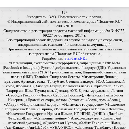
18+
Учредитель - ЗАО "Политические технологии"
© Информационный сайт политических комментариев "Политком.RU"
2001-2018
Свидетельство о регистрации средства массовой информации Эл № ФС77-
69227 от 06 апреля 2017 г.
Регистрирующий орган: Федеральная служба по надзору в сфере связи,
информационных технологий и массовых коммуникаций.
При полном или частичном использовании материалов сайта активная
гиперссылка на "Политком.RU" обязательна
Разработчик:
Standarta.NET
*Организации, экстремисты и террористы, запрещенные в РФ: Meta
(Facebook и Instagram), Русский добровольческий корпус (РДК), Украинская
повстанческая армия (УПА), Грузинский легион, Национал-Большевистская
партия (НБП), Талибан, Свидетели Иеговы, Мизантропик Дивижн,
Братство, Артподготовка, Тризуб им. Степана Бандеры, НСО, Славянский
союз, Формат-18, Хизб ут-Тахрир, Исламская партия Туркестана, Хайят
Тахрир аш-Шам, Таухид валь-Джихад, АУЕ, Братья мусульмане, Легион
«Свобода России» («Легион Свобода России»), «Чеченская Республика
Ичкерия», «Правый сектор», «Азов» (батальон «Азов», полк «Азов»),
«Айдар», «Национальный корпус», «Исламское государство» («Исламское
Государство Ирака и Сирии», «Исламское Государство Ирака и Леванта»,
«Исламское Государство Ирака и Шама», ИГ, ИГИЛ, ДАИШ), «Джабхат
Фатх аш-Шам», «Священная война» («Аль-Джихад» или «Египетский
исламский джихад»), «Джабхат ан-Нусра», «Хайят Тахрир-аш-Шам»,
«Аль-Каида», «Аш-Шабаб», «УНА-УНСО», «Движение Талибан», «Братья-