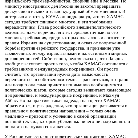
израильского премьер-министра, спорили еще в Москве. Но
министр иностранных дел России не захотел превращать
дискуссию в исключительно кулуарный обмен мнениями. В
интервью агентству КУНА он подчеркнул, что от ХАМАС
сегодня требуют слишком многого, и эти требования
нереалистичны. Глава российского внешнеполитического
ведомства даже перечислил эти, нереалистичные по его
мнению, требования, среди которых оказалось и согласие с
правом Израиля на существование, и отказ от вооруженной
борьбы против еврейского государства, и признание уже
заключенных между израильтянами и палестинцами мирных
договоренностей. Собственно, нельзя сказать, что Лавров
вообще выступает против того, чтобы ХАМАС соглашался с
требованиями международных посредников. Он просто
считает, что организации нужно дать возможность
передвигаться в собственном темпе – рассчитывая, что рано
или поздно она сама придет к пониманию необходимости
политических шагов, которые сегодня выдвигают хамасовцам
и израильтяне, и международные посредники, и Махмуд
Аббас. Но на практике такая надежда на то, что ХАМАС
образумится, и утверждения, что организация развивается в
правильном политическом направлении – только очень
медленно – приводит к усилению в самой организации
позиций тех сил, которые убеждены: ничего не надо менять и
ни на что не нужно соглашаться.
У России уже есть опыт политических контактов с ХАМАС