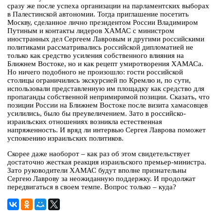
сразу же после успеха организации на парламентских выборах
в Палестинской автономии. Тогда приглашение посетить
Москву, сделанное лично президентом России Владимиром
Путиным и контакты лидеров ХАМАС с министром
иностранных дел Сергеем Лавровым и другими российскими
политиками рассматривались российской дипломатией не
только как средство усиления собственного влияния на
Ближнем Востоке, но и как рецепт умиротворения ХАМАСа.
Но ничего подобного не произошло: гости российской
столицы ограничились экскурсией по Кремлю и, по сути,
использовали представленную им площадку как средство для
пропаганды собственной непримиримой позиции. Сказать, что
позиции России на Ближнем Востоке после визита хамасовцев
усилились, было бы преувеличением. Зато в российско-
израильских отношениях возникла естественная
напряженность. И вряд ли интервью Сергея Лаврова поможет
успокоению израильских политиков.
Скорее даже наоборот – как раз об этом свидетельствует
достаточно жесткая реакция израильского премьер-министра.
Зато руководители ХАМАС будут вполне признательны
Сергею Лаврову за неожиданную поддержку. И продолжат
передвигаться в своем темпе. Вопрос только – куда?