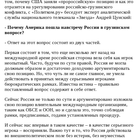
том, почему США заняли «пророссийскую» позицию и как это
отразится на урегулировании российско-грузинского
конфликта, с «Политком.ру» беседует эксперт аналитической
службы национального телеканала «Звезда» Андрей Цунский:
- Почему Америка пошла навстречу России в грузинском
вопросе?
- Ответ на этот вопрос состоит из двух частей.
Первая состоит в том, что еще несколько лет назад на
международной арене российская сторона вела себя как игрок
неопытный. Часто, будучи по сути правой, Россия не могла
должным образом и достаточно доходчиво аргументировать
свою позицию. Но, что чуть ли не самое главное, не умела
действовать в принятых между серьезными игроками
бюрократических рамках. Известна истина – правильно
поставленный вопрос содержит в себе ответ.
Сейчас Россия не только по сути и аргументировано изложила
свою позицию влиятельным международным организациям,
таким как ОБСЕ и ООН, но и сделала это, точно соблюдая
рамки, предписанных, годами установленных процедур.
И сейчас нас впервые в таком качестве – в качестве серьезного
игрока – восприняли. Важно тут и то, что Россия действовала
во внешнеполитическом поле без истерик, без неуместных