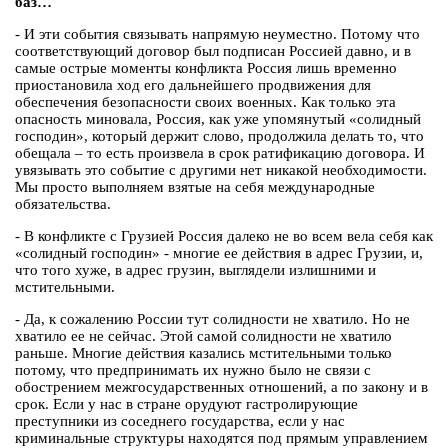
баз…
- И эти события связывать напрямую неуместно. Потому что
соответствующий договор был подписан Россией давно, и в
самые острые моменты конфликта Россия лишь временно
приостановила ход его дальнейшего продвижения для
обеспечения безопасности своих военных. Как только эта
опасность миновала, Россия, как уже упомянутый «солидный
господин», который держит слово, продолжила делать то, что
обещала – то есть произвела в срок ратификацию договора. И
увязывать это событие с другими нет никакой необходимости.
Мы просто выполняем взятые на себя международные
обязательства.
- В конфликте с Грузией Россия далеко не во всем вела себя как
«солидный господин» - многие ее действия в адрес Грузии, и,
что того хуже, в адрес грузин, выглядели излишними и
мстительными.
- Да, к сожалению России тут солидности не хватило. Но не
хватило ее не сейчас. Этой самой солидности не хватило
раньше. Многие действия казались мстительными только
потому, что предпринимать их нужно было не связи с
обострением межгосударственных отношений, а по закону и в
срок. Если у нас в стране орудуют гастролирующие
преступники из соседнего государства, если у нас
криминальные структуры находятся под прямым управлением