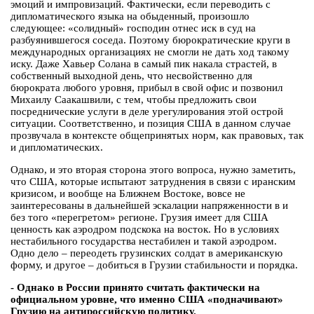
эмоций и импровизаций. Фактически, если переводить с
дипломатического языка на обыденный, произошло
следующее: «солидный» господин отнес иск в суд на
разбуянившегося соседа. Поэтому бюрократические круги в
международных организациях не смогли не дать ход такому
иску. Даже Хавьер Солана в самый пик накала страстей, в
собственный выходной день, что несвойственно для
бюрократа любого уровня, прибыл в свой офис и позвонил
Михаилу Саакашвили, с тем, чтобы предложить свои
посреднические услуги в деле урегулирования этой острой
ситуации. Соответственно, и позиция США в данном случае
прозвучала в контексте общепринятых норм, как правовых, так
и дипломатических.
Однако, и это вторая сторона этого вопроса, нужно заметить,
что США, которые испытают затруднения в связи с иранским
кризисом, и вообще на Ближнем Востоке, вовсе не
заинтересованы в дальнейшей эскалации напряженности в и
без того «перегретом» регионе. Грузия имеет для США
ценность как аэродром подскока на восток. Но в условиях
нестабильного государства нестабилен и такой аэродром.
Одно дело – переодеть грузинских солдат в американскую
форму, и другое – добиться в Грузии стабильности и порядка.
- Однако в России принято считать фактически на
официальном уровне, что именно США «подначивают»
Грузию на антироссийскую политику.