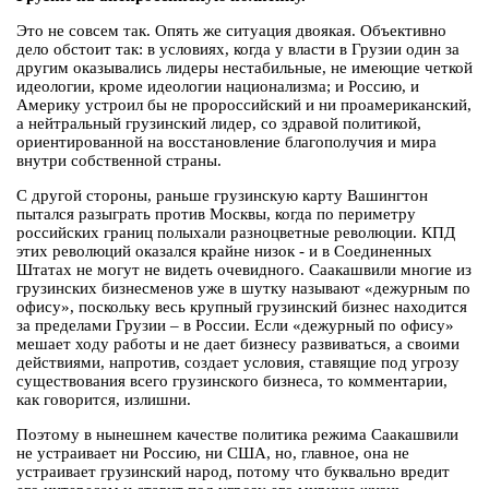
Это не совсем так. Опять же ситуация двоякая. Объективно
дело обстоит так: в условиях, когда у власти в Грузии один за
другим оказывались лидеры нестабильные, не имеющие четкой
идеологии, кроме идеологии национализма; и Россию, и
Америку устроил бы не пророссийский и ни проамериканский,
а нейтральный грузинский лидер, со здравой политикой,
ориентированной на восстановление благополучия и мира
внутри собственной страны.
С другой стороны, раньше грузинскую карту Вашингтон
пытался разыграть против Москвы, когда по периметру
российских границ полыхали разноцветные революции. КПД
этих революций оказался крайне низок - и в Соединенных
Штатах не могут не видеть очевидного. Саакашвили многие из
грузинских бизнесменов уже в шутку называют «дежурным по
офису», поскольку весь крупный грузинский бизнес находится
за пределами Грузии – в России. Если «дежурный по офису»
мешает ходу работы и не дает бизнесу развиваться, а своими
действиями, напротив, создает условия, ставящие под угрозу
существования всего грузинского бизнеса, то комментарии,
как говорится, излишни.
Поэтому в нынешнем качестве политика режима Саакашвили
не устраивает ни Россию, ни США, но, главное, она не
устраивает грузинский народ, потому что буквально вредит