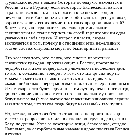
грузинских воров в законе (которые почему-то находятся в
России, а не в Грузии), если некоторые бизнесмены из этой
страны не желают платить налоги, то возникает вопрос –
неужели нам в России не хватает собственных преступников,
воров в законе и своих нечистоплотных предпринимателей?
Более того, иностранные этнические криминальные
группировки не станет терпеть на своей территории ни одна
уважающая себя страна. И вопрос к власти, скорее,
заключается в том, почему в отношении этих нежеланных
гостей соответствующие меры не были приняты раньше?
Что касается того, что факта, что многие из честных
грузинских граждан, проживающих в России, претерпели
неудобство и даже подверглись унижению за последние дни,
то это, к сожалению, говорит о том, что мы до сих пор не
можем избавиться от такого советского наследия, как
«кампанейщина» - перед многими придется теперь извиняться.
И чем скорее это будет сделано – тем лучше, чем скорее люди,
допустившие унижение грузин по национальному признаку
будут наказаны (а уже высокопоставленные чиновники страны
заявили о том, что такие люди будут наказаны) - тем лучше.
Но, все же, ничего особенно страшного не произошло - до
массовых репрессивных мер в отношении грузин дела, слава
Богу, не дошло. Хотя за некоторые вещи, безусловно, стыдно.
Например, за оскорбительные намеки в адрес писателя Бориса
Акунина.