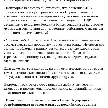
его интересам и ставит под угрозу его мирную жизнь.
- Некоторые наблюдатели отметили, что решение США
принять «российскую» резолюцию по Грузии совпало по
времени с заявлениями американских дипломатов о некоем
прогрессе в вопросе согласования резолюции по КНДР,
связанным с решением России и Китая согласиться на строгие
меры, если они не приведут к военным действиям. Связаны ли
эти решения друг с другом?
- Условия любой политической игры ни в коем случае нельзя
рассматривать как процедуру торговли на рынке. Имеются две
разные проблемы, в разных регионах, с разным характером
угрозы и разной степенью напряженности. Какая-либо
торговля по принципу «утром – деньги, вечером – стулья»
здесь исключена.
Если даже где-то в кулуарах на дипломатических встречах эти
темы потенциально могли обсуждаться в какой-то момент, то
обсуждались они независимо друг от друга.
Подобная трактовка скорее присуща любителям теории
заговоров и прочих конспирологических концепций, но никак
не акторам реальной политики.
- Опять же, одновременно с этим Совет Федерации
ратифицировал договор о выводе российских военных