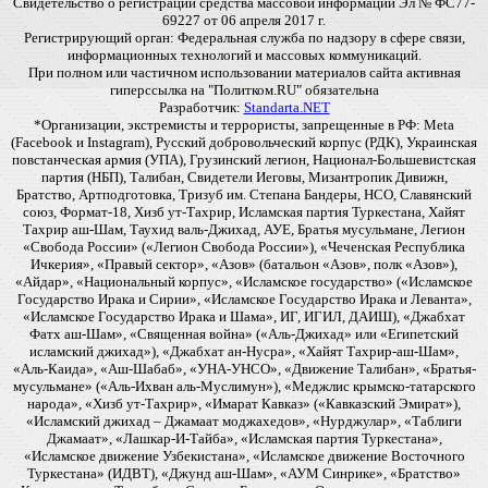
Свидетельство о регистрации средства массовой информации Эл № ФС77-
69227 от 06 апреля 2017 г.
Регистрирующий орган: Федеральная служба по надзору в сфере связи,
информационных технологий и массовых коммуникаций.
При полном или частичном использовании материалов сайта активная
гиперссылка на "Политком.RU" обязательна
Разработчик:
Standarta.NET
*Организации, экстремисты и террористы, запрещенные в РФ: Meta
(Facebook и Instagram), Русский добровольческий корпус (РДК), Украинская
повстанческая армия (УПА), Грузинский легион, Национал-Большевистская
партия (НБП), Талибан, Свидетели Иеговы, Мизантропик Дивижн,
Братство, Артподготовка, Тризуб им. Степана Бандеры, НСО, Славянский
союз, Формат-18, Хизб ут-Тахрир, Исламская партия Туркестана, Хайят
Тахрир аш-Шам, Таухид валь-Джихад, АУЕ, Братья мусульмане, Легион
«Свобода России» («Легион Свобода России»), «Чеченская Республика
Ичкерия», «Правый сектор», «Азов» (батальон «Азов», полк «Азов»),
«Айдар», «Национальный корпус», «Исламское государство» («Исламское
Государство Ирака и Сирии», «Исламское Государство Ирака и Леванта»,
«Исламское Государство Ирака и Шама», ИГ, ИГИЛ, ДАИШ), «Джабхат
Фатх аш-Шам», «Священная война» («Аль-Джихад» или «Египетский
исламский джихад»), «Джабхат ан-Нусра», «Хайят Тахрир-аш-Шам»,
«Аль-Каида», «Аш-Шабаб», «УНА-УНСО», «Движение Талибан», «Братья-
мусульмане» («Аль-Ихван аль-Муслимун»), «Меджлис крымско-татарского
народа», «Хизб ут-Тахрир», «Имарат Кавказ» («Кавказский Эмират»),
«Исламский джихад – Джамаат моджахедов», «Нурджулар», «Таблиги
Джамаат», «Лашкар-И-Тайба», «Исламская партия Туркестана»,
«Исламское движение Узбекистана», «Исламское движение Восточного
Туркестана» (ИДВТ), «Джунд аш-Шам», «АУМ Синрике», «Братство»