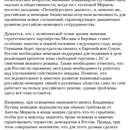
оказано и общественности, когда он с госпожой Меркель
посетил заседание «Петербургского диалога», и, конечно же,
российские и немецкие бизнесмены получили возможность для
заключения новых соглашений, гарантирующих динамичное
развитие российско-немецкого сотрудничества.
Думается, что с политической точки зрения значение
стратегического партнёрства Москвы и Берлина станет
особенно заметно в первой половине следующего года, когда
Германия будет председательствовать в Европейском Союзе.
России необходима немецкая поддержка для подвижек в деле
реализации проектов зоны свободной торговли с ЕС и
смягчения визового режима. Также необходимо отметить, что
для России по-прежнему актуальна необходимость работать
над улучшением собственного имиджа. Понятно, что
последовательное и заметное развитие взаимовыгодных
российско-немецких связей в различных областях само по себе
работает на пользу российского реноме, однако проблемы
здесь всё-таки остаются.
Например, при освещении нынешнего визита Владимира
Путина немецкие журналисты как обычно требовали от
Ангелы Меркель в конце концов сделать что-то серьёзное,
чтобы раз и навсегда защитить права человека и навечно
гарантировать торжество демократии в России. Правда, при
этом совершенно непонятно, что для этого должна сделать