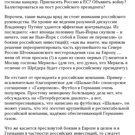
госпожа канцлер. Пригласить Россию в ЕС? Объявить войну?
Баллотироваться на пост российского президента?
Впрочем, такие выпады вряд ли стоят внимания российского
руководства. На уровне же ведения разумной дискуссии
Владимиру Путину удаются эффектные контрвыпады. Из
последнего: «вот японцы половину Нью-Йорка скупили – и
ничего, они же Нью-Йорк с собой в Токио не перевезли» (о
боязни российских инвестиций); «как вы знаете, мы приняли
решение переориентировать часть крупнейшего на Севере
России Штокмановского месторождения газа на Европу …
меня об этом просила (!) в один из своих первых (!) визитов в
Москву госпожа Меркель» (для тех, кто думал, что Меркель в
отличие от Шрёдера будет строга к российскому президенту).
Не отстают от президента и российские компании. Пример –
исключительно благоприятное для «Шальке-04» спонсорское
соглашение с «Газпромом». Футбол в Германии очень
популярен. Простому немецкому болельщику дела нет, что
обсуждалось на «Петербургском диалоге», а вот,
поинтересовавшись, что написано на футболках «Шальке», он
может узнать, что это логотип крупнейшей и респектабельной
российской компании, надёжно обеспечивающей Германию
газом.
Что же касается пресловутой боязни в Европе в целом и в
Германии в частности российских инвестиций, то следует