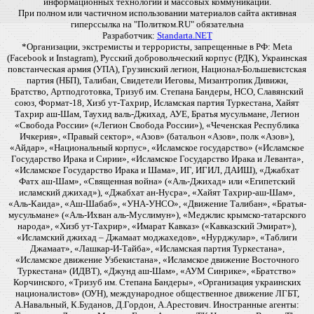
информационных технологий и массовых коммуникаций.
При полном или частичном использовании материалов сайта активная
гиперссылка на "Политком.RU" обязательна
Разработчик:
Standarta.NET
*Организации, экстремисты и террористы, запрещенные в РФ: Meta
(Facebook и Instagram), Русский добровольческий корпус (РДК), Украинская
повстанческая армия (УПА), Грузинский легион, Национал-Большевистская
партия (НБП), Талибан, Свидетели Иеговы, Мизантропик Дивижн,
Братство, Артподготовка, Тризуб им. Степана Бандеры, НСО, Славянский
союз, Формат-18, Хизб ут-Тахрир, Исламская партия Туркестана, Хайят
Тахрир аш-Шам, Таухид валь-Джихад, АУЕ, Братья мусульмане, Легион
«Свобода России» («Легион Свобода России»), «Чеченская Республика
Ичкерия», «Правый сектор», «Азов» (батальон «Азов», полк «Азов»),
«Айдар», «Национальный корпус», «Исламское государство» («Исламское
Государство Ирака и Сирии», «Исламское Государство Ирака и Леванта»,
«Исламское Государство Ирака и Шама», ИГ, ИГИЛ, ДАИШ), «Джабхат
Фатх аш-Шам», «Священная война» («Аль-Джихад» или «Египетский
исламский джихад»), «Джабхат ан-Нусра», «Хайят Тахрир-аш-Шам»,
«Аль-Каида», «Аш-Шабаб», «УНА-УНСО», «Движение Талибан», «Братья-
мусульмане» («Аль-Ихван аль-Муслимун»), «Меджлис крымско-татарского
народа», «Хизб ут-Тахрир», «Имарат Кавказ» («Кавказский Эмират»),
«Исламский джихад – Джамаат моджахедов», «Нурджулар», «Таблиги
Джамаат», «Лашкар-И-Тайба», «Исламская партия Туркестана»,
«Исламское движение Узбекистана», «Исламское движение Восточного
Туркестана» (ИДВТ), «Джунд аш-Шам», «АУМ Синрике», «Братство»
Корчинского, «Тризуб им. Степана Бандеры», «Организация украинских
националистов» (ОУН), международное общественное движение ЛГБТ,
А.Навальный, К.Буданов, Д.Гордон, А.Арестович. Иностранные агенты: