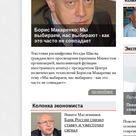
Ком
Борис Макаренко: Мы
выбираем, нас выбирают - как
это часто не совпадает
Эксп
Текстовая расшифровка беседы Школы
гражданского просвещения (признана Минюстом
организацией, выполняющей функции
иностранного агента) с президентом Центра
политических технологий Борисом Макаренко на
тему «Мы выбираем, нас выбирают - как это
часто не совпадает».
подробнее
Поли
Поко
Колонка экономиста
совр
Никита Масленников
Банк России снизил
Поколе
ставку и ужесточил
основн
сигнал
совреме
принци