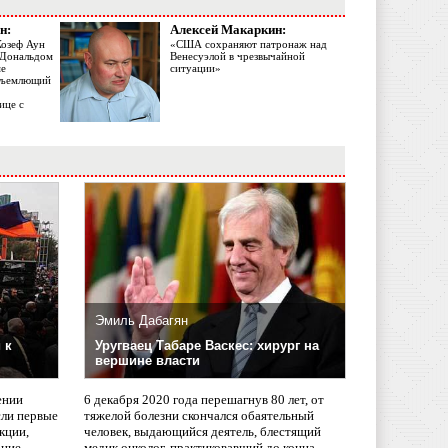
н:
Алексей Макаркин:
Жозеф Аун
«США сохраняют патронаж над
с Дональдом
Венесуэлой в чрезвычайной
ме
ситуации»
объемлющий
ице с
Эмиль Дабагян
 к
Уругваец Табаре Васкес: хирург на
вершине власти
ении
6 декабря 2020 года перешагнув 80 лет, от
сли первые
тяжелой болезни скончался обаятельный
кции,
человек, выдающийся деятель, блестящий
ание
медик онколог, практиковавший до конца