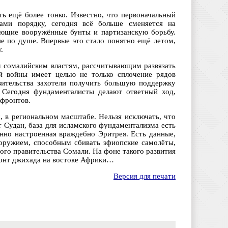
ь ещё более тонко. Известно, что первоначальный
дами порядку, сегодня всё больше сменяется на
ающие вооружённые бунты и партизанскую борьбу.
 по душе. Впервые это стало понятно ещё летом,
.
м сомалийским властям, рассчитывающим развязать
й войны имеет целью не только сплочение рядов
вительства захотели получить большую поддержку
 Сегодня фундаменталисты делают ответный ход,
 фронтов.
, в региональном масштабе. Нельзя исключать, что
 Судан, база для исламского фундаментализма есть
нно настроенная враждебно Эритрея. Есть данные,
оружием, способным сбивать эфиопские самолёты,
го правительства Сомали. На фоне такого развития
ронт джихада на востоке Африки…
Версия для печати