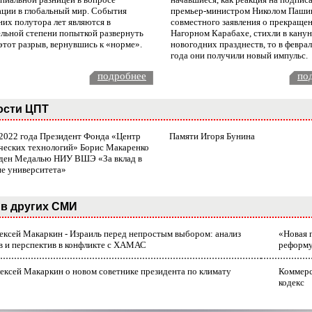
ации в глобальный мир. События
премьер-министром Николом Паши
них полутора лет являются в
совместного заявления о прекращен
ельной степени попыткой развернуть
Нагорном Карабахе, стихли в канун
этот разрыв, вернувшись к «норме».
новогодних празднеств, то в февра
года они получили новый импульс.
подробнее
по
ости ЦПТ
 2022 года Президент Фонда «Центр
Памяти Игоря Бунина
ческих технологий» Борис Макаренко
ден Медалью НИУ ВШЭ «За вклад в
ие университета»
в других СМИ
лексей Макаркин - Израиль перед непростым выбором: анализ
«Новая 
в и перспектив в конфликте с ХАМАС
реформ
ексей Макаркин о новом советнике президента по климату
Коммерс
кодекс