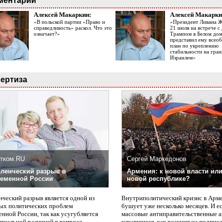
ментарии
Алексей Макаркин:
Алексей Макарки
«В польской партии «Право и
«Президент Ливана 
справедливость» раскол. Что это
21 июля на встрече 
означает?»
Трампом в Белом до
представил ему все
план по укреплению
стабильности на гран
Израилем»
ертиза
тком.RU
Сергей Маркедонов
ленческий разрыв в
Армения: к новой власти или
еменной России
новой республике?
нческий разрыв является одной из
Внутриполитический кризис в Арм
ых политических проблем
бушует уже несколько месяцев. И е
нной России, так как усугубляется
массовые антиправительственные а
пиальной разницей в вопросе
начавшиеся, как реакция на подпис