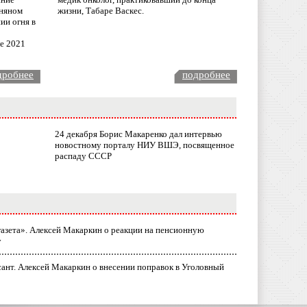
няном
жизни, Табаре Васкес.
ии огня в
ле 2021
дробнее
подробнее
24 декабря Борис Макаренко дал интервью
новостному порталу НИУ ВШЭ, посвященное
распаду СССР
газета». Алексей Макаркин о реакции на пенсионную
у
ант. Алексей Макаркин о внесении поправок в Уголовный