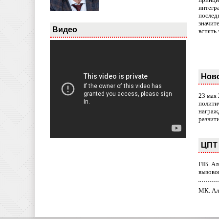
интегр
послед
значит
Видео
вспять 
Нов
23 мая
полити
награж
развит
ЦПТ 
FIB. А
вызово
МК. Ал