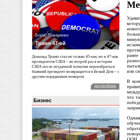
Ме
Удиви
котор
новог
больш
Борис Макаренко
минув
Трамп 47-ой
ислам
проти
ранее
Дональд Трамп стал не только 45-ым, но и 47-ым
разно
президентом США – во второй раз в истории
пытал
США после неудачной попытки переизбраться
или с
бывший президент возвращается в Белый Дом – с
другим порядковым номером.
В кон
подробнее
прави
между
что т
Бизнес
побед
запри
Однак
обуче
обрат
повор
ООН