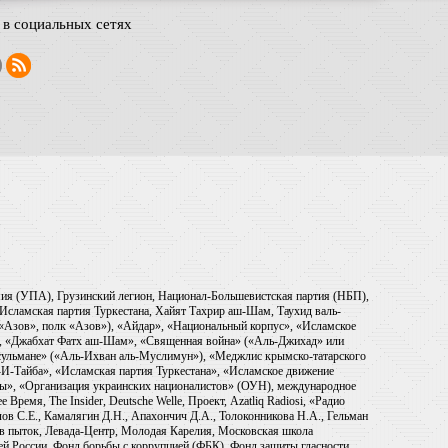
в социальных сетях
рмия (УПА), Грузинский легион, Национал-Большевистская партия (НБП),
Исламская партия Туркестана, Хайят Тахрир аш-Шам, Таухид валь-
 «Азов», полк «Азов»), «Айдар», «Национальный корпус», «Исламское
), «Джабхат Фатх аш-Шам», «Священная война» («Аль-Джихад» или
ульмане» («Аль-Ихван аль-Муслимун»), «Меджлис крымско-татарского
И-Тайба», «Исламская партия Туркестана», «Исламское движение
ры», «Организация украинских националистов» (ОУН), международное
емя, The Insider, Deutsche Welle, Проект, Azatliq Radiosi, «Радио
в С.Е., Камалягин Д.Н., Апахончич Д.А., Толоконникова Н.А., Гельман
тив пыток, Левада-Центр, Молодая Карелия, Московская школа
ей России, Фонд борьбы с коррупцией (ФБК), Фонд защиты гласности,