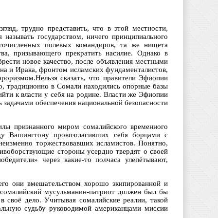
гляд, трудно представить, что в этой местности,
я называть государством, ничего принципиального
гочисленных полевых командиров, та же нищета
ва, призывающего прекратить насилие. Однако в
рести новое качество, после объявления местными
ана и Ирака, фронтом исламских фундаменталистов,
роризмом.Нельзя сказать, что правители Эфиопии
о, традиционно в Сомали находились опорные базы
ти к власти у себя на родине. Власти же Эфиопии
ь задачами обеспечения национальной безопасности
илы признанного миром сомалийского временного
оду Вашингтону провозгласивших себя борцами с
неизменно торжествовавших исламистов. Понятно,
отивоборствующие стороны усердно твердят о своей
обедители» через какие-то полчаса улепётывают,
 его они вмешательством хорошо экипированной и
 сомалийский мусульманин-патриот должен был бы
 своё дело. Учитывая сомалийские реалии, такой
альную судьбу руководимой американцами миссии