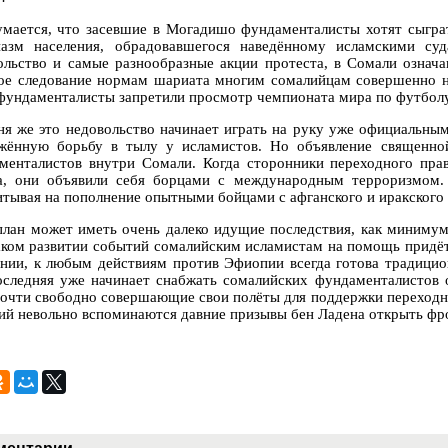
умается, что засевшие в Могадишо фундаменталисты хотят сыграт
иазм населения, обрадовавшегося наведённому исламскими су
ольство и самые разнообразные акции протеста, в Сомали означ
ое следование нормам шариата многим сомалийцам совершенно не
 фундаменталисты запретили просмотр чемпионата мира по футболу
ня же это недовольство начинает играть на руку уже официальны
жённую борьбу в тылу у исламистов. Но объявление священно
менталистов внутри Сомали. Когда сторонники переходного пра
а, они объявили себя борцами с международным терроризмом.
итывая на пополнение опытными бойцами с афганского и иракского
план может иметь очень далеко идущие последствия, как минимум
аком развитии событий сомалийским исламистам на помощь придёт
ении, к любым действиям против Эфиопии всегда готова традицио
оследняя уже начинает снабжать сомалийских фундаменталистов 
почти свободно совершающие свои полёты для поддержки переходно
ий невольно вспоминаются давние призывы бен Ладена открыть ф