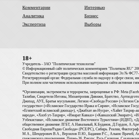
Комментарии
Интервью
Аналитика
Бизнес
Экспертиза
Выборы
18+
Учредитель - ЗАО "Политические технологии"
© Информационный сайт политических комментариев "Политком.RU" 20
Свидетельство о регистрации средства массовой информации Эл № ФС77-6
Регистрирующий орган: Федеральная служба по надзору в сфере связи, 
При полном или частичном использовании материалов сайта активная ги
*Организации, экстремисты и террористы, запрещенные в РФ: Meta (Faceb
Талибан, Свидетели Иеговы, Мизантропик Дивижн, Братство, Артподготов
Джихад, АУЕ, Братья мусульмане, Легион «Свобода России» («Легион Св
государство» («Исламское Государство Ирака и Сирии», «Исламское Го
«Египетский исламский джихад»), «Джабхат ан-Нусра», «Хайят Тахрир
народа», «Хизб ут-Тахрир», «Имарат Кавказ» («Кавказский Эмират»), «
Узбекистана», «Исламское движение Восточного Туркестана» (ИДВТ), «
общественное движение ЛГБТ, А.Навальный, К.Буданов, Д.Гордон, А.Арест
Свободная Европа/Радио Свобода» (PCE/PC), Сибирь. Реалии, Фактограф,
М.А., Шендерович В.А., Верзилов П.Ю., Баданин Р.С., Альянс Врачей, Аг
гражданского просвещения, Пермь-36, Ракурс, Русь Сидящая, Сахаровски