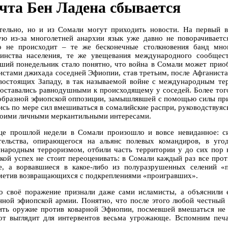
чта Бен Ладена сбывается
тельно, но и из Сомали могут приходить новости. На первый вз
ую из-за многолетней анархии язык уже давно не поворачиваетс
о не происходит – те же бесконечные столкновения банд мно
инства населения, те же увещевания международного сообщест
ший понедельник стало понятно, что война в Сомали может приоб
истами джихада соседней Эфиопии, став третьим, после Афганист
востоящих Западу, в так называемой войне с международным тер
 оставались равнодушными к происходящему у соседей. Более тог
образной эфиопской оппозиции, замышлявшей с помощью силы прий
ись по мере сил вмешиваться в сомалийские распри, руководствуяс
воими личными меркантильными интересами.
це прошлой недели в Сомали произошло и вовсе невиданное: с
тельства, опирающегося на альянс полевых командиров, в уг
народным терроризмом, отбили часть территории у до сих пор 
акой успех не стоит переоценивать: в Сомали каждый раз все пр
е, а ворвавшиеся в какое-либо из полуразрушенных селений «п
метив возвращающихся с подкреплениями «проигравших».
о своё поражение признали даже сами исламисты, а объяснили
нной эфиопской армии. Понятно, что после этого любой честный
ить оружие против коварной Эфиопии, посмевшей вмешаться не в
от выглядит для интервентов весьма угрожающе. Вспомним печ
…