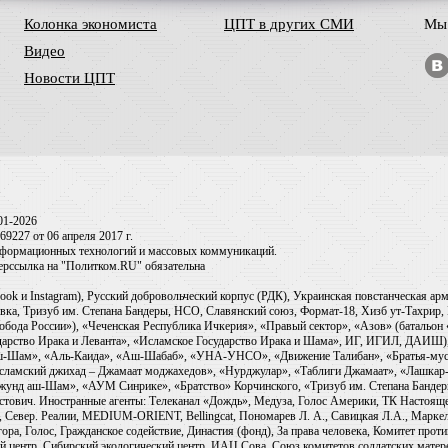
Колонка экономиста
ЦПТ в других СМИ
Мы 
Видео
Новости ЦПТ
01-2026
9227 от 06 апреля 2017 г.
информационных технологий и массовых коммуникаций.
перссылка на "Политком.RU" обязательна
ook и Instagram), Русский добровольческий корпус (РДК), Украинская повстанческая а
ка, Тризуб им. Степана Бандеры, НСО, Славянский союз, Формат-18, Хизб ут-Тахрир, 
обода России»), «Чеченская Республика Ичкерия», «Правый сектор», «Азов» (батальон
сударство Ирака и Леванта», «Исламское Государство Ирака и Шама», ИГ, ИГИЛ, ДАИШ
-аш-Шам», «Аль-Каида», «Аш-Шабаб», «УНА-УНСО», «Движение Талибан», «Братья-мус
Исламский джихад – Джамаат моджахедов», «Нурджулар», «Таблиги Джамаат», «Лашкар-
Джунд аш-Шам», «АУМ Синрике», «Братство» Корчинского, «Тризуб им. Степана Банде
ович. Иностранные агенты: Телеканал «Дождь», Медуза, Голос Америки, ТК Настоящее Вр
 Север. Реалии, MEDIUM-ORIENT, Bellingcat, Пономарев Л. А., Савицкая Л.А., Маркело
ора, Голос, Гражданское содействие, Династия (фонд), За права человека, Комитет про
й центр, Сибирский экологический центр, ИАЦ Сова, Союз комитетов солдатских матер