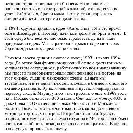
история становления нашего бизнеса. Начинали мы с
посредничества, с регистраций компаний, с юридических
услуг. Работали я, брат и мама. Потом стали торговать
сигаретами, компьютерами и даже лесом.
В 1994 году мы пришли к идее «Автолайна». Я в это время
был в Швейцарии. Поэтому начинали дело мой брат и мама. В
этой сфере бизнеса можно было заработать деньги. Нам
предложили идею. Мы ее развили и грамотно реализовали.
Идей всегда много, а реализации мало.
Началом своего дела мы считаем конец 1993 - начало 1994
года. До этого был функционирующий офис с достаточным
количеством сотрудников, работающих по всем направлениям.
Мы просто переориентировали свои финансовые потоки на
этот бизнес. Ушли из банковской сферы. Деньги мы
зарабатывали в течение трех лет, вложили в бизнес и стали его
активно развивать. Купили машины и пустили маршрутки по
перевозу людей. Маршрутное такси работало еще с 1969 года,
но в Москве было всего 300 машин. Сейчас, по-моему, 4000 и
даже больше. Охвачена не только Москва, но и Московская
область. Вначале это был частный извоз, когда довозили от
метро до торговых центров. Потребность в такой услуге
назрела, потому что в то время ситуация в Мосгортрансе была
очень сложной, организация стояла на грани развала. Конечно,
наша услуга пришлась по вкусу.