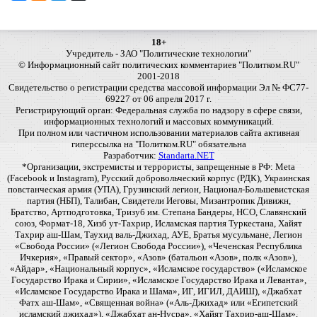
18+
Учредитель - ЗАО "Политические технологии"
© Информационный сайт политических комментариев "Политком.RU"
2001-2018
Свидетельство о регистрации средства массовой информации Эл № ФС77-
69227 от 06 апреля 2017 г.
Регистрирующий орган: Федеральная служба по надзору в сфере связи,
информационных технологий и массовых коммуникаций.
При полном или частичном использовании материалов сайта активная
гиперссылка на "Политком.RU" обязательна
Разработчик:
Standarta.NET
*Организации, экстремисты и террористы, запрещенные в РФ: Meta
(Facebook и Instagram), Русский добровольческий корпус (РДК), Украинская
повстанческая армия (УПА), Грузинский легион, Национал-Большевистская
партия (НБП), Талибан, Свидетели Иеговы, Мизантропик Дивижн,
Братство, Артподготовка, Тризуб им. Степана Бандеры, НСО, Славянский
союз, Формат-18, Хизб ут-Тахрир, Исламская партия Туркестана, Хайят
Тахрир аш-Шам, Таухид валь-Джихад, АУЕ, Братья мусульмане, Легион
«Свобода России» («Легион Свобода России»), «Чеченская Республика
Ичкерия», «Правый сектор», «Азов» (батальон «Азов», полк «Азов»),
«Айдар», «Национальный корпус», «Исламское государство» («Исламское
Государство Ирака и Сирии», «Исламское Государство Ирака и Леванта»,
«Исламское Государство Ирака и Шама», ИГ, ИГИЛ, ДАИШ), «Джабхат
Фатх аш-Шам», «Священная война» («Аль-Джихад» или «Египетский
исламский джихад»), «Джабхат ан-Нусра», «Хайят Тахрир-аш-Шам»,