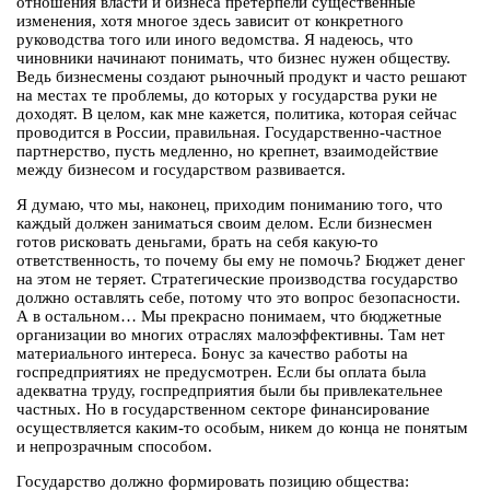
отношения власти и бизнеса претерпели существенные
изменения, хотя многое здесь зависит от конкретного
руководства того или иного ведомства. Я надеюсь, что
чиновники начинают понимать, что бизнес нужен обществу.
Ведь бизнесмены создают рыночный продукт и часто решают
на местах те проблемы, до которых у государства руки не
доходят. В целом, как мне кажется, политика, которая сейчас
проводится в России, правильная. Государственно-частное
партнерство, пусть медленно, но крепнет, взаимодействие
между бизнесом и государством развивается.
Я думаю, что мы, наконец, приходим пониманию того, что
каждый должен заниматься своим делом. Если бизнесмен
готов рисковать деньгами, брать на себя какую-то
ответственность, то почему бы ему не помочь? Бюджет денег
на этом не теряет. Стратегические производства государство
должно оставлять себе, потому что это вопрос безопасности.
А в остальном… Мы прекрасно понимаем, что бюджетные
организации во многих отраслях малоэффективны. Там нет
материального интереса. Бонус за качество работы на
госпредприятиях не предусмотрен. Если бы оплата была
адекватна труду, госпредприятия были бы привлекательнее
частных. Но в государственном секторе финансирование
осуществляется каким-то особым, никем до конца не понятым
и непрозрачным способом.
Государство должно формировать позицию общества: