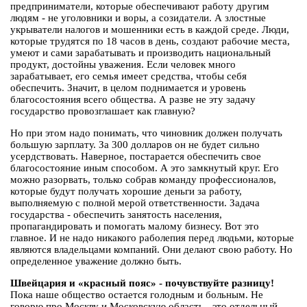
предприниматели, которые обеспечивают работу другим
людям - не уголовники и воры, а созидатели. А злостные
укрыватели налогов и мошенники есть в каждой среде. Люди,
которые трудятся по 18 часов в день, создают рабочие места,
умеют и сами зарабатывать и производить национальный
продукт, достойны уважения. Если человек много
зарабатывает, его семья имеет средства, чтобы себя
обеспечить. Значит, в целом поднимается и уровень
благосостояния всего общества. А разве не эту задачу
государство провозглашает как главную?
Но при этом надо понимать, что чиновник должен получать
большую зарплату. За 300 долларов он не будет сильно
усердствовать. Наверное, постарается обеспечить свое
благосостояние иным способом. А это замкнутый круг. Его
можно разорвать, только собрав команду профессионалов,
которые будут получать хорошие деньги за работу,
выполняемую с полной мерой ответственности. Задача
государства - обеспечить занятость населения,
пропагандировать и помогать малому бизнесу. Вот это
главное. И не надо никакого раболепия перед людьми, которые
являются владельцами компаний. Они делают свою работу. Но
определенное уважение должно быть.
Швейцария и «красный пояс» - почувствуйте разницу!
Пока наше общество остается голодным и больным. Не
говорю про Москву и Московскую область - это отдельный,