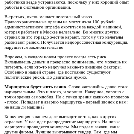
работники везде устраиваются, поскольку у них хороший опыт
работы в системной организации.
В-третьих, очень мешает нелегальный извоз.
Правоохранительные органы не могут из-за 100 рублей
административного штрафа охотиться за каждой машиной,
которая работает в Москве нелегально. Во многих других
странах за это гораздо жестче карают, потому что нелегалы
разбивают рынок. Получается недобросовестная конкуренция,
нарушается законодательство.
Впрочем, в каждом новом проекте всегда есть риск.
Вкладываешь деньги и прекрасно понимаешь, что можешь их
потерять, если кто-то недоучел какие-то внешние факторы.
Особенно в нашей стране, где постоянно существуют
политические риски. Но двигаться нужно.
Маршрутка будет жить вечно.
Слово «автолайн» давно стало
нарицательным. Это и плохо, и хорошо. Наверное, хорошо с
точки зрения самолюбия. Но с точки зрения каких-то проверок
- плохо. Попадает в аварию маршрутка - первый звонок к нам:
не ваша ли машина?
Конкуренция в нашем деле выглядит не так, как в других
отраслях. У нас идет распределение маршрутов. На новые
маршруты проводятся конкурсы. Мы подаем заявки, как и
другие фирмы. Лучшие выигрывают тендер. Там, где мы