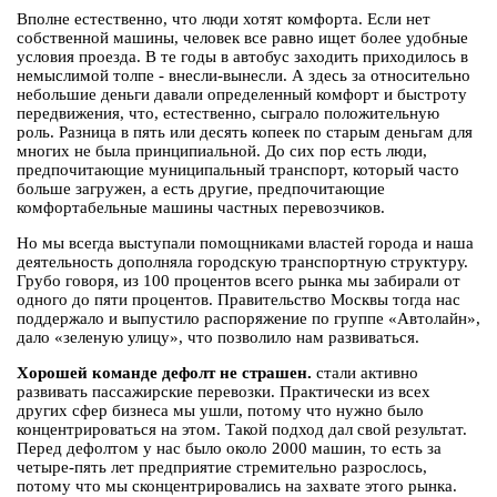
Вполне естественно, что люди хотят комфорта. Если нет
собственной машины, человек все равно ищет более удобные
условия проезда. В те годы в автобус заходить приходилось в
немыслимой толпе - внесли-вынесли. А здесь за относительно
небольшие деньги давали определенный комфорт и быстроту
передвижения, что, естественно, сыграло положительную
роль. Разница в пять или десять копеек по старым деньгам для
многих не была принципиальной. До сих пор есть люди,
предпочитающие муниципальный транспорт, который часто
больше загружен, а есть другие, предпочитающие
комфортабельные машины частных перевозчиков.
Но мы всегда выступали помощниками властей города и наша
деятельность дополняла городскую транспортную структуру.
Грубо говоря, из 100 процентов всего рынка мы забирали от
одного до пяти процентов. Правительство Москвы тогда нас
поддержало и выпустило распоряжение по группе «Автолайн»,
дало «зеленую улицу», что позволило нам развиваться.
Хорошей команде дефолт не страшен.
стали активно
развивать пассажирские перевозки. Практически из всех
других сфер бизнеса мы ушли, потому что нужно было
концентрироваться на этом. Такой подход дал свой результат.
Перед дефолтом у нас было около 2000 машин, то есть за
четыре-пять лет предприятие стремительно разрослось,
потому что мы сконцентрировались на захвате этого рынка.