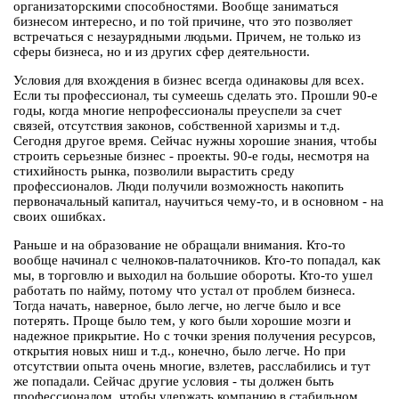
организаторскими способностями. Вообще заниматься
бизнесом интересно, и по той причине, что это позволяет
встречаться с незаурядными людьми. Причем, не только из
сферы бизнеса, но и из других сфер деятельности.
Условия для вхождения в бизнес всегда одинаковы для всех.
Если ты профессионал, ты сумеешь сделать это. Прошли 90-е
годы, когда многие непрофессионалы преуспели за счет
связей, отсутствия законов, собственной харизмы и т.д.
Сегодня другое время. Сейчас нужны хорошие знания, чтобы
строить серьезные бизнес - проекты. 90-е годы, несмотря на
стихийность рынка, позволили вырастить среду
профессионалов. Люди получили возможность накопить
первоначальный капитал, научиться чему-то, и в основном - на
своих ошибках.
Раньше и на образование не обращали внимания. Кто-то
вообще начинал с челноков-палаточников. Кто-то попадал, как
мы, в торговлю и выходил на большие обороты. Кто-то ушел
работать по найму, потому что устал от проблем бизнеса.
Тогда начать, наверное, было легче, но легче было и все
потерять. Проще было тем, у кого были хорошие мозги и
надежное прикрытие. Но с точки зрения получения ресурсов,
открытия новых ниш и т.д., конечно, было легче. Но при
отсутствии опыта очень многие, взлетев, расслабились и тут
же попадали. Сейчас другие условия - ты должен быть
профессионалом, чтобы удержать компанию в стабильном