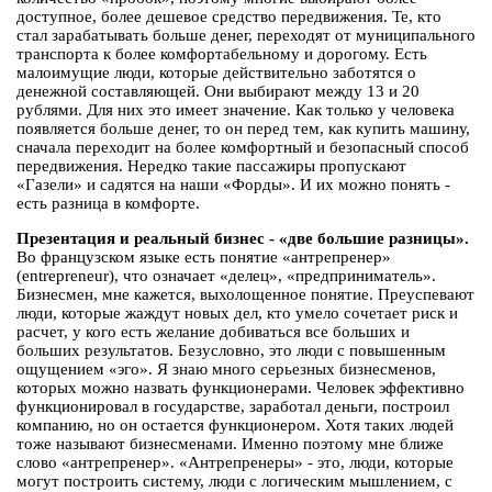
доступное, более дешевое средство передвижения. Те, кто
стал зарабатывать больше денег, переходят от муниципального
транспорта к более комфортабельному и дорогому. Есть
малоимущие люди, которые действительно заботятся о
денежной составляющей. Они выбирают между 13 и 20
рублями. Для них это имеет значение. Как только у человека
появляется больше денег, то он перед тем, как купить машину,
сначала переходит на более комфортный и безопасный способ
передвижения. Нередко такие пассажиры пропускают
«Газели» и садятся на наши «Форды». И их можно понять -
есть разница в комфорте.
Презентация и реальный бизнес - «две большие разницы».
Во французском языке есть понятие «антрепренер»
(entrepreneur), что означает «делец», «предприниматель».
Бизнесмен, мне кажется, выхолощенное понятие. Преуспевают
люди, которые жаждут новых дел, кто умело сочетает риск и
расчет, у кого есть желание добиваться все больших и
больших результатов. Безусловно, это люди с повышенным
ощущением «эго». Я знаю много серьезных бизнесменов,
которых можно назвать функционерами. Человек эффективно
функционировал в государстве, заработал деньги, построил
компанию, но он остается функционером. Хотя таких людей
тоже называют бизнесменами. Именно поэтому мне ближе
слово «антрепренер». «Антрепренеры» - это, люди, которые
могут построить систему, люди с логическим мышлением, с