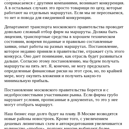
соприкасаемся с другими компаниями, возникает конкуренция.
А в остальных случаях это просто товарищи по цеху, которые
работают на отдельных маршрутах. Если мы не пересекаемся,
то нет и повода для ежедневной конкуренции.
Департамент транспорта московского правительства проводит
довольно сложный отбор фирм на маршруты. Должна быть
лицензия, транспортные средства в хорошем техническом
состоянии, вовремя поданные и правильно составленные
заявки, опыт работы на разных маршрутах. Постановление,
которое недавно приняли в правительстве, отражает суть этого
конкурса. Оно дает понимание, как отрасль будет развиваться
дальше. Согласно этому постановлению, мы будем получать
маршруты на пять лет. Я, конечно, не могу предсказать
определенные финансовые риски на этот срок, но, по крайней
мере, могу окупить вложения и получить какую-то
минимальную прибыль.
Постановление московского правительства борется и с
недобросовестными участниками рынка. Если фирма грубо
нарушает условия, прописанные в документах, то это у нее
могут отобрать маршрут.
Наш бизнес еще долго будет на плаву. В Москве возводятся
новые районы новостроек. Кроме того, с увеличением
дешевых лизинговых схем и автокредитования увеличивается
количество «пробок», поэтому многие выбирают более