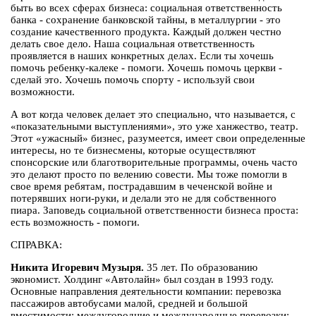
быть во всех сферах бизнеса: социальная ответственность
банка - сохранение банковской тайны, в металлургии - это
создание качественного продукта. Каждый должен честно
делать свое дело. Наша социальная ответственность
проявляется в наших конкретных делах. Если ты хочешь
помочь ребенку-калеке - помоги. Хочешь помочь церкви -
сделай это. Хочешь помочь спорту - используй свои
возможности.
А вот когда человек делает это специально, что называется, с
«показательными выступлениями», это уже ханжество, театр.
Этот «ужасный» бизнес, разумеется, имеет свои определенные
интересы, но те бизнесмены, которые осуществляют
спонсорские или благотворительные программы, очень часто
это делают просто по велению совести. Мы тоже помогли в
свое время ребятам, пострадавшим в чеченской войне и
потерявших ноги-руки, и делали это не для собственного
пиара. Заповедь социальной ответственности бизнеса проста:
есть возможность - помоги.
СПРАВКА:
Никита Игоревич Музыря.
35 лет. По образованию
экономист. Холдинг «Автолайн» был создан в 1993 году.
Основные направления деятельности компании: перевозка
пассажиров автобусами малой, средней и большой
вместимости; междугородние и международные перевозки;