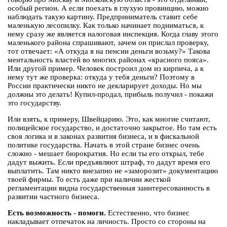
особый регион. А если поехать в глухую провинцию, можно
наблюдать такую картину. Предприниматель ставит себе
маленькую лесопилку. Как только начинает подниматься, к
нему сразу же является налоговая инспекция. Когда главу этого
маленького района спрашивают, зачем он прислал проверку,
тот отвечает: «А откуда я на пенсии деньги возьму?» Такова
ментальность властей во многих районах «красного пояса».
Или другой пример. Человек построил дом из кирпича, а к
нему тут же проверка: откуда у тебя деньги? Поэтому в
России практически никто не декларирует доходы. Но мы
должны это делать! Купил-продал, прибыль получил - покажи
это государству.
Или взять, к примеру, Швейцарию. Это, как многие считают,
полицейское государство, и достаточно закрытое. Но там есть
своя логика и в законах развития бизнеса, и в фискальной
политике государства. Начать в этой стране бизнес очень
сложно - мешает бюрократия. Но если ты его открыл, тебе
дадут выжить. Если предъявляют штраф, то дадут время его
выплатить. Там никто внезапно не «заморозит» документацию
твоей фирмы. То есть даже при наличии жесткой
регламентации видна государственная заинтересованность в
развитии частного бизнеса.
Есть возможность - помоги.
Естественно, что бизнес
накладывает отпечаток на личность. Просто со стороны на