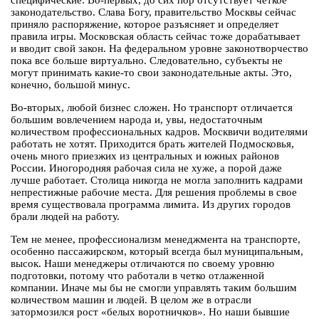
специфические. Во-первых, до сих пор отсутствует четкое
законодательство. Слава Богу, правительство Москвы сейчас
приняло распоряжение, которое разъясняет и определяет
правила игры. Московская область сейчас тоже дорабатывает
и вводит свой закон. На федеральном уровне законотворчество
пока все больше виртуально. Следовательно, субъекты не
могут принимать какие-то свои законодательные акты. Это,
конечно, большой минус.
Во-вторых, любой бизнес сложен. Но транспорт отличается
большим вовлечением народа и, увы, недостаточным
количеством профессиональных кадров. Москвичи водителями
работать не хотят. Приходится брать жителей Подмосковья,
очень много приезжих из центральных и южных районов
России. Иногородняя рабочая сила не хуже, а порой даже
лучше работает. Столица никогда не могла заполнить кадрами
непрестижные рабочие места. Для решения проблемы в свое
время существовала программа лимита. Из других городов
брали людей на работу.
Тем не менее, профессионализм менеджмента на транспорте,
особенно пассажирском, который всегда был муниципальным,
высок. Наши менеджеры отличаются по своему уровню
подготовки, потому что работали в четко отлаженной
компании. Иначе мы бы не смогли управлять таким большим
количеством машин и людей. В целом же в отрасли
затормозился рост «белых воротничков». Но наши бывшие