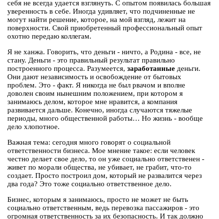
себя не всегда удается взглянуть. С опытом появилась большая
уверенность в себе. Иногда удивляет, что подчиненные не
могут найти решение, которое, на мой взгляд, лежит на
поверхности. Свой приобретенный профессиональный опыт
охотно передаю коллегам.
Я не ханжа. Говорить, что деньги - ничто, а Родина - все, не
стану. Деньги - это правильный результат правильно
построенного процесса. Разумеется,
заработанные
деньги.
Они дают независимость и освобождение от бытовых
проблем. Это - факт. Я никогда не был рвачом и вполне
доволен своим нынешним положением, при котором я
занимаюсь делом, которое мне нравится, а компания
развивается дальше. Конечно, иногда случаются тяжелые
периоды, много общественной работы… Но жизнь - вообще
дело хлопотное.
Важная тема: сегодня много говорят о социальной
ответственности бизнеса. Мое мнение такое: если человек
честно делает свое дело, то он уже социально ответственен -
живет по морали общества, не убивает, не грабит, что-то
создает. Просто построил дом, который не развалится через
два года? Это тоже социально ответственное дело.
Бизнес, которым я занимаюсь, просто не может не быть
социально ответственным, ведь перевозка пассажиров - это
огромная ответственность за их безопасность. И так должно