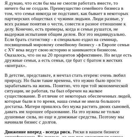
Я думаю, что если бы мы не смогли работать вместе, то
ничего бы не создали. Преимущество семейного бизнеса в
том, что семья никогда не подставит, как бывает в некоторых
партнерских обществах с чужими людьми. Люди разные, у
всех разные понятия о чести, совести и разное отношение к
делу. Конечно, есть примеры, когда и семьи рушатся, не
выдержав испытания общим делом. Все это индивидуально.
Если брать статистику - я специально ездил на семинар,
посвященный мировому семейному бизнесу - в Европе семьи
с XV века ведут свою историю и занимаются бизнесом.
Оказалось, что он на 20 процентов эффективнее. Но везде есть
дружные семьи, а есть семьи, где брат с братом в жестких
«контрах».
В детстве, представьте, я мечтал стать егерем: очень любил
природу. Но были такие времена, что нужно было просто
зарабатывать на жизнь. Понятно, что при той экономической
ситуации, не работая, ты был обречен на жалкое
существование. В отличие от некоторых обеспеченных людей,
которые были в то время, наша семья не имела большого
достатка. Матери пришлось без мужа растить двоих сыновей,
давать им хорошее образование. На это нужны не только
душевные силы, но еще и денежные средства. Поэтому мы
начинали бизнес с долгов.
Движение вперед - всегда риск.
Риски в нашем бизнесе