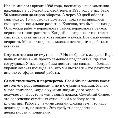
Нас не миновал кризис 1998 года, поскольку наша компания
находилась в рублевой деловой зоне. в 1998 году у нас было
50 миллионов долларов оборота. А через 30 дней оборот
снизился до 15 миллионов долларов! Тогда нам пришлось
свернуть региональное развитие. Конечно, это был шаг назад.
Осложняла работу нервозность рынка, нервозность банков,
нервозность контрагентов. Каждый по отдельности пытался
спастись, отхватив себе хоть какие-то куски. Все было очень
непросто. Многие тогда не выжили, а некоторые заработали
активнее.
Смутило это или не смутило нас? Но не бросать же дело! Ведь
наша компания - не просто семейное предприятие, где три
сотрудника. У нас всегда была достаточно сильная и большая
управленческая команда. То, что мы выстояли - это результат
именно ее эффективной работы.
Семейственность и партнерство.
Свой бизнес можно начать
не только с родственниками, но и с чужими людьми. Я знаю
много примеров, когда с чужими людьми дело хорошо
получается. Просто нужен разный подход. Семейный бизнес -
это вовлечение семейных отношений в работу всего
коллектива. Работа с чужими людьми сложна тем, что надо
делить деньги, не жалеть. Это требует определенной
деликатности и понимания.