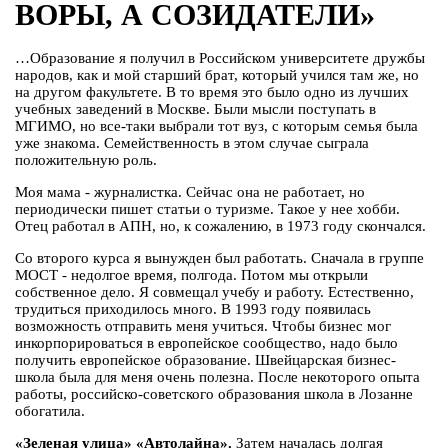
ВОРЫ, А СОЗИДАТЕЛИ»
…Образование я получил в Российском университете дружбы
народов, как и мой старший брат, который учился там же, но
на другом факультете. В то время это было одно из лучших
учебных заведений в Москве. Были мысли поступать в
МГИМО, но все-таки выбрали тот вуз, с которым семья была
уже знакома. Семейственность в этом случае сыграла
положительную роль.
Моя мама - журналистка. Сейчас она не работает, но
периодически пишет статьи о туризме. Такое у нее хобби.
Отец работал в АПН, но, к сожалению, в 1973 году скончался.
Со второго курса я вынужден был работать. Сначала в группе
МОСТ - недолгое время, полгода. Потом мы открыли
собственное дело. Я совмещал учебу и работу. Естественно,
трудиться приходилось много. В 1993 году появилась
возможность отправить меня учиться. Чтобы бизнес мог
инкорпорироваться в европейское сообщество, надо было
получить европейское образование. Швейцарская бизнес-
школа была для меня очень полезна. После некоторого опыта
работы, российско-советского образования школа в Лозанне
обогатила.
«Зеленая улица» «Автолайна».
Затем началась долгая